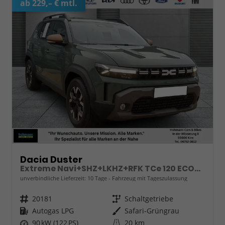
ab 229,– € mtl.
Dacia Duster
Extreme Navi+SHZ+LKHZ+RFK TCe 120 ECO-G
unverbindliche Lieferzeit:
10 Tage
Fahrzeug mit Tageszulassung
Fahrzeugnr.
20181
Getriebe
Schaltgetriebe
Kraftstoff
Autogas LPG
Außenfarbe
Safari-Grüngrau
Leistung
90 kW (122 PS)
Kilometerstand
20 km