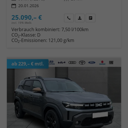
20.01.2026
25.090,– €
Wir rufen Sie an
Fahrzeugexposé (PDF)
Fahrzeug parken
incl. 19% MwSt.
Verbrauch kombiniert:
7,50 l/100km
CO
-Klasse:
D
2
CO
-Emissionen:
121,00 g/km
2
ab 229,– € mtl.