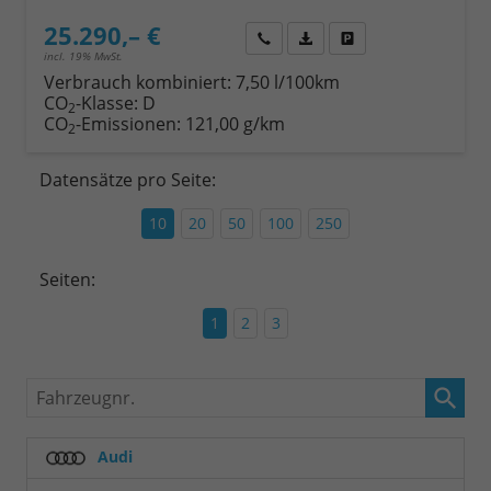
25.290,– €
Wir rufen Sie an
Fahrzeugexposé (PDF)
Fahrzeug parken
incl. 19% MwSt.
Verbrauch kombiniert:
7,50 l/100km
CO
-Klasse:
D
2
CO
-Emissionen:
121,00 g/km
2
Datensätze pro Seite:
10
20
50
100
250
Seiten:
1
2
3
Fahrzeugnr.
Audi