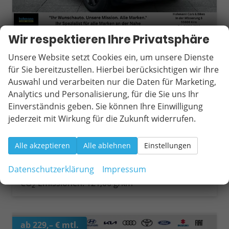
Wir respektieren Ihre Privatsphäre
Dacia Duster
Extreme Winterpaket+Carplay TCe 120 ECO-G
Unsere Website setzt Cookies ein, um unsere Dienste
unverbindliche Lieferzeit:
10 Tage
Fahrzeug mit Tageszulassung
für Sie bereitzustellen. Hierbei berücksichtigen wir Ihre
Auswahl und verarbeiten nur die Daten für Marketing,
Fahrzeugnr.
20186
Getriebe
Schaltgetriebe
Analytics und Personalisierung, für die Sie uns Ihr
Kraftstoff
Autogas LPG
Außenfarbe
Dolomit-Grau
Einverständnis geben. Sie können Ihre Einwilligung
Leistung
90 kW (122 PS)
Kilometerstand
15 km
jederzeit mit Wirkung für die Zukunft widerrufen.
03.06.2026
25.090,– €
Wir rufen Sie an
Fahrzeugexposé (PDF)
Fahrzeug parken
Alle akzeptieren
Alle ablehnen
Einstellungen
incl. 19% MwSt.
Verbrauch kombiniert:
7,50 l/100km
Datenschutzerklärung
Impressum
CO
-Klasse:
D
2
CO
-Emissionen:
121,00 g/km
2
ab 229,– € mtl.