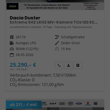
Dacia Duster
Extreme SHZ LKHZ MV-Kamera TCe 120 ECO-G
unverbindliche Lieferzeit:
10 Tage
Fahrzeug mit Tageszulassung
Fahrzeugnr.
20174
Getriebe
Schaltgetriebe
Kraftstoff
Autogas LPG
Außenfarbe
Zeder-Grün
Leistung
90 kW (122 PS)
Kilometerstand
15 km
28.05.2026
25.290,– €
Wir rufen Sie an
Fahrzeugexposé (PDF)
Fahrzeug parken
incl. 19% MwSt.
Verbrauch kombiniert:
7,50 l/100km
CO
-Klasse:
D
2
CO
-Emissionen:
121,00 g/km
2
ab 231,– € mtl.