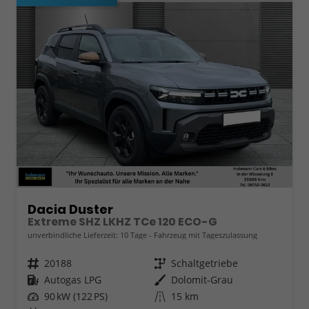
Dacia Duster
Extreme SHZ LKHZ TCe 120 ECO-G
unverbindliche Lieferzeit:
10 Tage
Fahrzeug mit Tageszulassung
Fahrzeugnr.
20188
Getriebe
Schaltgetriebe
Kraftstoff
Autogas LPG
Außenfarbe
Dolomit-Grau
Leistung
90 kW (122 PS)
Kilometerstand
15 km