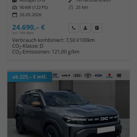
Leistung
90 kW (122 PS)
Kilometerstand
25 km
26.05.2026
24.690,– €
Wir rufen Sie an
Fahrzeugexposé (PDF)
Fahrzeug parken
incl. 19% MwSt.
Verbrauch kombiniert:
7,50 l/100km
CO
-Klasse:
D
2
CO
-Emissionen:
121,00 g/km
2
ab 225,– € mtl.