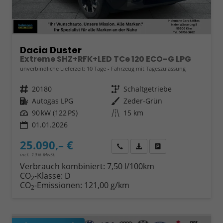
Dacia Duster
Extreme SHZ+RFK+LED TCe 120 ECO-G LPG
unverbindliche Lieferzeit:
10 Tage
Fahrzeug mit Tageszulassung
Fahrzeugnr.
20180
Getriebe
Schaltgetriebe
Kraftstoff
Autogas LPG
Außenfarbe
Zeder-Grün
Leistung
90 kW (122 PS)
Kilometerstand
15 km
01.01.2026
25.090,– €
Wir rufen Sie an
Fahrzeugexposé (PDF)
Fahrzeug parken
incl. 19% MwSt.
Verbrauch kombiniert:
7,50 l/100km
CO
-Klasse:
D
2
CO
-Emissionen:
121,00 g/km
2