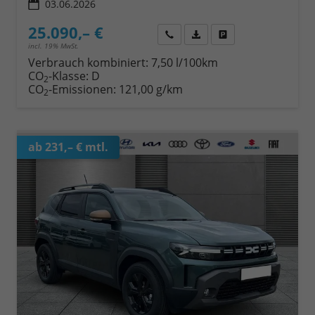
03.06.2026
25.090,– €
Wir rufen Sie an
Fahrzeugexposé (PDF)
Fahrzeug parken
incl. 19% MwSt.
Verbrauch kombiniert:
7,50 l/100km
CO
-Klasse:
D
2
CO
-Emissionen:
121,00 g/km
2
ab 231,– € mtl.