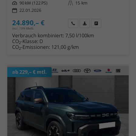
Leistung
90 kW (122 PS)
Kilometerstand
15 km
22.01.2026
24.890,– €
Wir rufen Sie an
Fahrzeugexposé (PDF)
Fahrzeug parken
incl. 19% MwSt.
Verbrauch kombiniert:
7,50 l/100km
CO
-Klasse:
D
2
CO
-Emissionen:
121,00 g/km
2
ab 229,– € mtl.