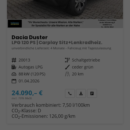
Dacia Duster
LPG 120 PS | Carplay Sitz+Lenkradheiz.
unverbindliche Lieferzeit:
4 Monate
Fahrzeug mit Tageszulassung
Fahrzeugnr.
20013
Getriebe
Schaltgetriebe
Kraftstoff
Autogas LPG
Außenfarbe
ceder grün
Leistung
88 kW (120 PS)
Kilometerstand
20 km
01.04.2026
24.090,– €
Wir rufen Sie an
Fahrzeugexposé (PDF)
Fahrzeug parken
incl. 19% MwSt.
Verbrauch kombiniert:
7,50 l/100km
CO
-Klasse:
D
2
CO
-Emissionen:
126,00 g/km
2