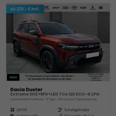
ab 225,– € mtl.
Dacia Duster
Extreme SHZ+RFK+LED TCe 120 ECO-G LPG
unverbindliche Lieferzeit:
10 Tage
Fahrzeug mit Tageszulassung
Fahrzeugnr.
20103
Getriebe
Schaltgetriebe
Kraftstoff
Autogas LPG
Außenfarbe
Terracotta-Braun