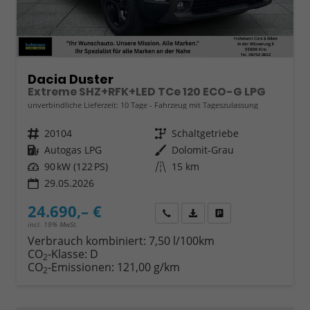
Dacia Duster
Extreme SHZ+RFK+LED TCe 120 ECO-G LPG
unverbindliche Lieferzeit:
10 Tage
Fahrzeug mit Tageszulassung
Fahrzeugnr.
20104
Getriebe
Schaltgetriebe
Kraftstoff
Autogas LPG
Außenfarbe
Dolomit-Grau
Leistung
90 kW (122 PS)
Kilometerstand
15 km
29.05.2026
24.690,– €
Wir rufen Sie an
Fahrzeugexposé (PDF)
Fahrzeug parken
incl. 19% MwSt.
Verbrauch kombiniert:
7,50 l/100km
CO
-Klasse:
D
2
CO
-Emissionen:
121,00 g/km
2