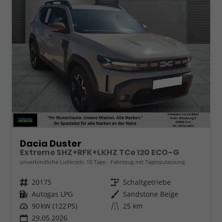
Dacia Duster
Extreme SHZ+RFK+LKHZ TCe 120 ECO-G
unverbindliche Lieferzeit:
10 Tage
Fahrzeug mit Tageszulassung
Fahrzeugnr.
20175
Getriebe
Schaltgetriebe
Kraftstoff
Autogas LPG
Außenfarbe
Sandstone Beige
Leistung
90 kW (122 PS)
Kilometerstand
25 km
29.05.2026