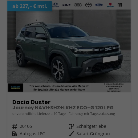
ab 227,– € mtl.
Dacia Duster
Journey NAVI+SHZ+LKHZ ECO-G 120 LPG
unverbindliche Lieferzeit:
10 Tage
Fahrzeug mit Tageszulassung
Fahrzeugnr.
20105
Getriebe
Schaltgetriebe
Kraftstoff
Autogas LPG
Außenfarbe
Safari-Grüngrau