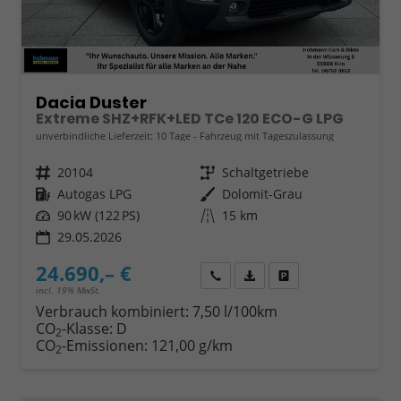
Dacia Duster
Extreme SHZ+RFK+LED TCe 120 ECO-G LPG
unverbindliche Lieferzeit:
10 Tage
Fahrzeug mit Tageszulassung
Fahrzeugnr.
20104
Getriebe
Schaltgetriebe
Kraftstoff
Autogas LPG
Außenfarbe
Dolomit-Grau
Leistung
90 kW (122 PS)
Kilometerstand
15 km
29.05.2026
24.690,– €
Wir rufen Sie an
Fahrzeugexposé (PDF)
Fahrzeug parken
incl. 19% MwSt.
Verbrauch kombiniert:
7,50 l/100km
CO
-Klasse:
D
2
CO
-Emissionen:
121,00 g/km
2