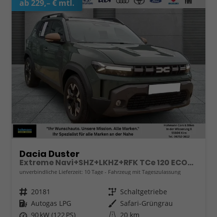
ab 229,– € mtl.
Dacia Duster
Extreme Navi+SHZ+LKHZ+RFK TCe 120 ECO-G
unverbindliche Lieferzeit:
10 Tage
Fahrzeug mit Tageszulassung
Fahrzeugnr.
20181
Getriebe
Schaltgetriebe
Kraftstoff
Autogas LPG
Außenfarbe
Safari-Grüngrau
Leistung
90 kW (122 PS)
Kilometerstand
20 km