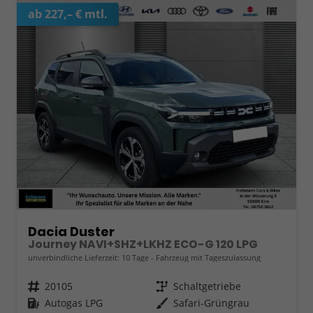
ab 227,– € mtl.
Dacia Duster
Journey NAVI+SHZ+LKHZ ECO-G 120 LPG
unverbindliche Lieferzeit:
10 Tage
Fahrzeug mit Tageszulassung
Fahrzeugnr.
20105
Getriebe
Schaltgetriebe
Kraftstoff
Autogas LPG
Außenfarbe
Safari-Grüngrau