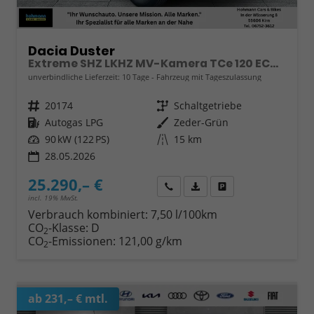
Dacia Duster
Extreme SHZ LKHZ MV-Kamera TCe 120 ECO-G
unverbindliche Lieferzeit:
10 Tage
Fahrzeug mit Tageszulassung
Fahrzeugnr.
20174
Getriebe
Schaltgetriebe
Kraftstoff
Autogas LPG
Außenfarbe
Zeder-Grün
Leistung
90 kW (122 PS)
Kilometerstand
15 km
28.05.2026
25.290,– €
Wir rufen Sie an
Fahrzeugexposé (PDF)
Fahrzeug parken
incl. 19% MwSt.
Verbrauch kombiniert:
7,50 l/100km
CO
-Klasse:
D
2
CO
-Emissionen:
121,00 g/km
2
ab 231,– € mtl.