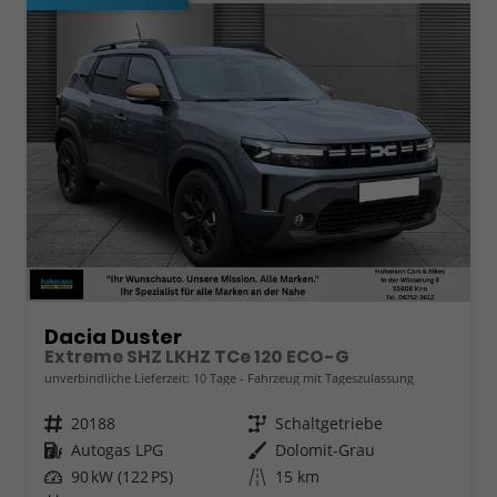
Dacia Duster
Extreme SHZ LKHZ TCe 120 ECO-G
unverbindliche Lieferzeit:
10 Tage
Fahrzeug mit Tageszulassung
Fahrzeugnr.
20188
Getriebe
Schaltgetriebe
Kraftstoff
Autogas LPG
Außenfarbe
Dolomit-Grau
Leistung
90 kW (122 PS)
Kilometerstand
15 km