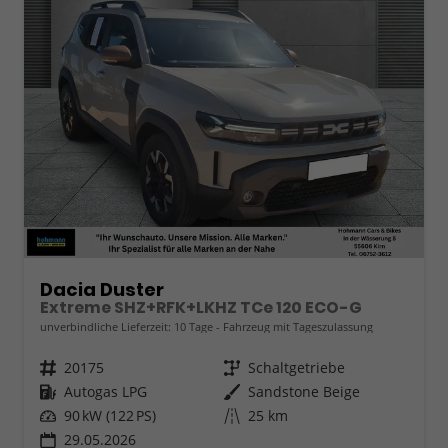
Dacia Duster
Extreme SHZ+RFK+LKHZ TCe 120 ECO-G
unverbindliche Lieferzeit:
10 Tage
Fahrzeug mit Tageszulassung
Fahrzeugnr.
20175
Getriebe
Schaltgetriebe
Kraftstoff
Autogas LPG
Außenfarbe
Sandstone Beige
Leistung
90 kW (122 PS)
Kilometerstand
25 km
29.05.2026