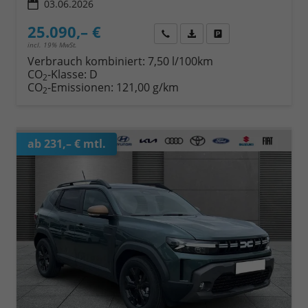
03.06.2026
25.090,– €
Wir rufen Sie an
Fahrzeugexposé (PDF)
Fahrzeug parken
incl. 19% MwSt.
Verbrauch kombiniert:
7,50 l/100km
CO
-Klasse:
D
2
CO
-Emissionen:
121,00 g/km
2
ab 231,– € mtl.