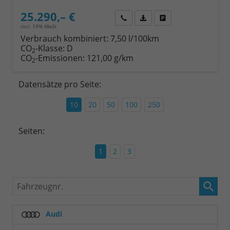
25.290,– €
Wir rufen Sie an
Fahrzeugexposé (PDF)
Fahrzeug parken
incl. 19% MwSt.
Verbrauch kombiniert:
7,50 l/100km
CO
-Klasse:
D
2
CO
-Emissionen:
121,00 g/km
2
Datensätze pro Seite:
10
20
50
100
250
Seiten:
1
2
3
Fahrzeugnr.
Audi