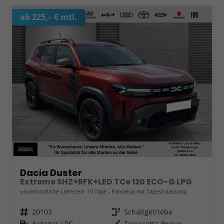
ab 225,– € mtl.
Dacia Duster
Extreme SHZ+RFK+LED TCe 120 ECO-G LPG
unverbindliche Lieferzeit:
10 Tage
Fahrzeug mit Tageszulassung
Fahrzeugnr.
20103
Getriebe
Schaltgetriebe
Kraftstoff
Autogas LPG
Außenfarbe
Terracotta-Braun