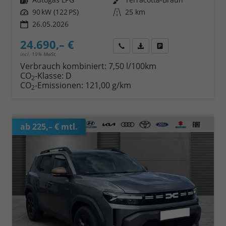
Leistung
90 kW (122 PS)
Kilometerstand
25 km
26.05.2026
24.690,– €
Wir rufen Sie an
Fahrzeugexposé (PDF)
Fahrzeug parken
incl. 19% MwSt.
Verbrauch kombiniert:
7,50 l/100km
CO
-Klasse:
D
2
CO
-Emissionen:
121,00 g/km
2
ab 225,– € mtl.