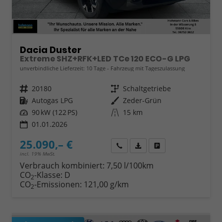
Dacia Duster
Extreme SHZ+RFK+LED TCe 120 ECO-G LPG
unverbindliche Lieferzeit:
10 Tage
Fahrzeug mit Tageszulassung
Fahrzeugnr.
20180
Getriebe
Schaltgetriebe
Kraftstoff
Autogas LPG
Außenfarbe
Zeder-Grün
Leistung
90 kW (122 PS)
Kilometerstand
15 km
01.01.2026
25.090,– €
Wir rufen Sie an
Fahrzeugexposé (PDF)
Fahrzeug parken
incl. 19% MwSt.
Verbrauch kombiniert:
7,50 l/100km
CO
-Klasse:
D
2
CO
-Emissionen:
121,00 g/km
2