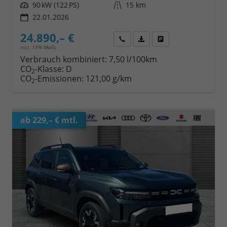
Leistung
90 kW (122 PS)
Kilometerstand
15 km
22.01.2026
24.890,– €
Wir rufen Sie an
Fahrzeugexposé (PDF)
Fahrzeug parken
incl. 19% MwSt.
Verbrauch kombiniert:
7,50 l/100km
CO
-Klasse:
D
2
CO
-Emissionen:
121,00 g/km
2
ab 229,– € mtl.