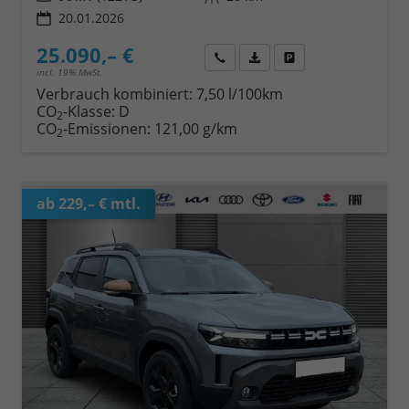
20.01.2026
25.090,– €
Wir rufen Sie an
Fahrzeugexposé (PDF)
Fahrzeug parken
incl. 19% MwSt.
Verbrauch kombiniert:
7,50 l/100km
CO
-Klasse:
D
2
CO
-Emissionen:
121,00 g/km
2
ab 229,– € mtl.