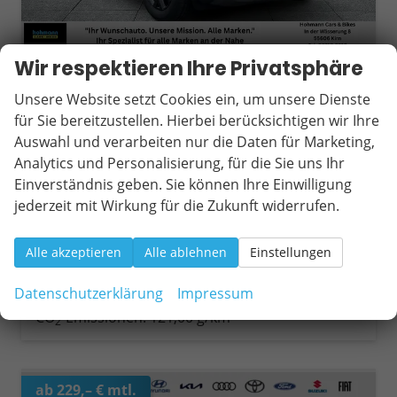
Wir respektieren Ihre Privatsphäre
Dacia Duster
Extreme Winterpaket+Carplay TCe 120 ECO-G
Unsere Website setzt Cookies ein, um unsere Dienste
unverbindliche Lieferzeit:
10 Tage
Fahrzeug mit Tageszulassung
für Sie bereitzustellen. Hierbei berücksichtigen wir Ihre
Auswahl und verarbeiten nur die Daten für Marketing,
Fahrzeugnr.
20186
Getriebe
Schaltgetriebe
Analytics und Personalisierung, für die Sie uns Ihr
Kraftstoff
Autogas LPG
Außenfarbe
Dolomit-Grau
Einverständnis geben. Sie können Ihre Einwilligung
Leistung
90 kW (122 PS)
Kilometerstand
15 km
jederzeit mit Wirkung für die Zukunft widerrufen.
03.06.2026
25.090,– €
Wir rufen Sie an
Fahrzeugexposé (PDF)
Fahrzeug parken
Alle akzeptieren
Alle ablehnen
Einstellungen
incl. 19% MwSt.
Verbrauch kombiniert:
7,50 l/100km
Datenschutzerklärung
Impressum
CO
-Klasse:
D
2
CO
-Emissionen:
121,00 g/km
2
ab 229,– € mtl.