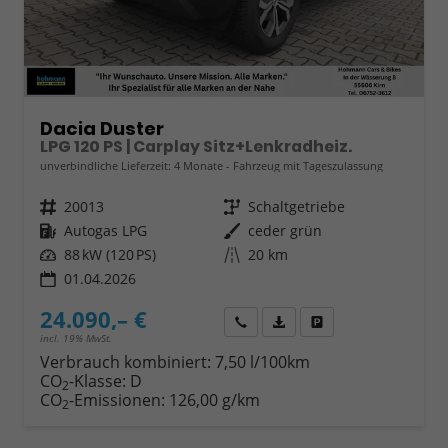
Dacia Duster
LPG 120 PS | Carplay Sitz+Lenkradheiz.
unverbindliche Lieferzeit:
4 Monate
Fahrzeug mit Tageszulassung
Fahrzeugnr.
20013
Getriebe
Schaltgetriebe
Kraftstoff
Autogas LPG
Außenfarbe
ceder grün
Leistung
88 kW (120 PS)
Kilometerstand
20 km
01.04.2026
24.090,– €
Wir rufen Sie an
Fahrzeugexposé (PDF)
Fahrzeug parken
incl. 19% MwSt.
Verbrauch kombiniert:
7,50 l/100km
CO
-Klasse:
D
2
CO
-Emissionen:
126,00 g/km
2