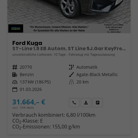
Ford Kuga
ST-Line 1.5 EB Autom. ST Line 5J.Gar KeyFree Kamera
unverbindliche Lieferzeit:
10 Tage
Fahrzeug mit Tageszulassung
Fahrzeugnr.
20770
Getriebe
Automatik
Kraftstoff
Benzin
Außenfarbe
Agate-Black Metallic
Leistung
137 kW (186 PS)
Kilometerstand
20 km
01.03.2026
31.664,– €
Wir rufen Sie an
Fahrzeugexposé (PDF)
Fahrzeug parken
incl. 19% MwSt.
Verbrauch kombiniert:
6,80 l/100km
CO
-Klasse:
E
2
CO
-Emissionen:
155,00 g/km
2