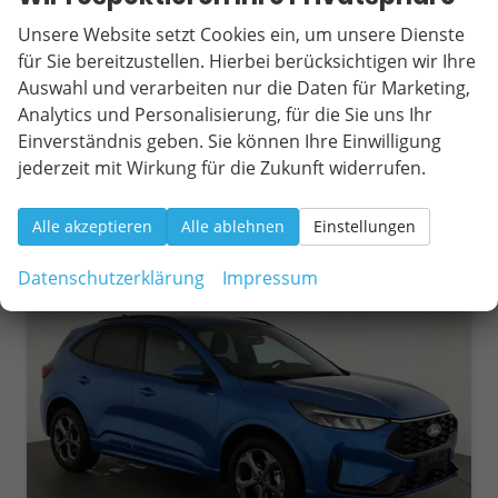
Leistung
137 kW (186 PS)
Kilometerstand
1.000 km
Unsere Website setzt Cookies ein, um unsere Dienste
01.07.2026
für Sie bereitzustellen. Hierbei berücksichtigen wir Ihre
Auswahl und verarbeiten nur die Daten für Marketing,
32.095,– €
Wir rufen Sie an
Fahrzeugexposé (PDF)
Fahrzeug parken
Analytics und Personalisierung, für die Sie uns Ihr
incl. 19% MwSt.
Einverständnis geben. Sie können Ihre Einwilligung
Verbrauch kombiniert:
6,90 l/100km
CO
-Klasse:
F
jederzeit mit Wirkung für die Zukunft widerrufen.
2
CO
-Emissionen:
157,00 g/km
2
Alle akzeptieren
Alle ablehnen
Einstellungen
ab 300,– € mtl.
Datenschutzerklärung
Impressum