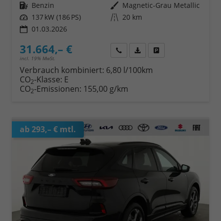
Kraftstoff
Benzin
Außenfarbe
Magnetic-Grau Metallic
Leistung
137 kW (186 PS)
Kilometerstand
20 km
01.03.2026
31.664,– €
Wir rufen Sie an
Fahrzeugexposé (PDF)
Fahrzeug parken
incl. 19% MwSt.
Verbrauch kombiniert:
6,80 l/100km
CO
-Klasse:
E
2
CO
-Emissionen:
155,00 g/km
2
ab 293,– € mtl.