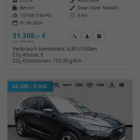
Fahrzeugnr.
21074
Getriebe
Automatik
Kraftstoff
Benzin
Außenfarbe
Solar-Silver Metallic
Leistung
137 kW (186 PS)
Kilometerstand
9 km
01.08.2026
31.308,– €
Wir rufen Sie an
Fahrzeugexposé (PDF)
Fahrzeug parken
incl. 19% MwSt.
Verbrauch kombiniert:
6,80 l/100km
CO
-Klasse:
E
2
CO
-Emissionen:
155,00 g/km
2
ab 289,– € mtl.