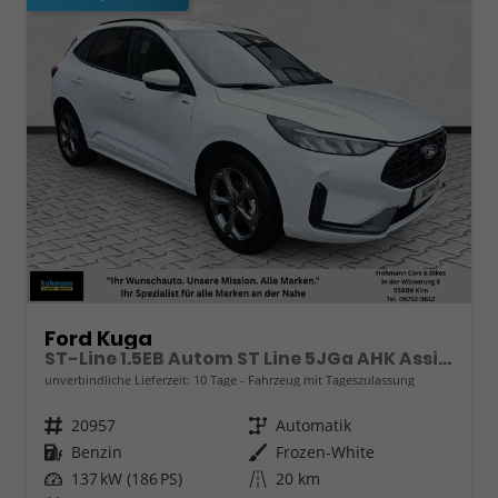
Ford Kuga
ST-Line 1.5EB Autom ST Line 5JGa AHK Assistenzpaket
unverbindliche Lieferzeit:
10 Tage
Fahrzeug mit Tageszulassung
Fahrzeugnr.
20957
Getriebe
Automatik
Kraftstoff
Benzin
Außenfarbe
Frozen-White
Leistung
137 kW (186 PS)
Kilometerstand
20 km