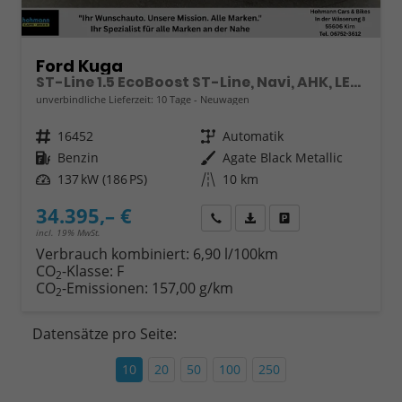
Ford Kuga
ST-Line 1.5 EcoBoost ST-Line, Navi, AHK, LED, Kamera, Winter, FS beheizbar, 5 J.-Garantie
unverbindliche Lieferzeit:
10 Tage
Neuwagen
Fahrzeugnr.
16452
Getriebe
Automatik
Kraftstoff
Benzin
Außenfarbe
Agate Black Metallic
Leistung
137 kW (186 PS)
Kilometerstand
10 km
34.395,– €
Wir rufen Sie an
Fahrzeugexposé (PDF)
Fahrzeug parken
incl. 19% MwSt.
Verbrauch kombiniert:
6,90 l/100km
CO
-Klasse:
F
2
CO
-Emissionen:
157,00 g/km
2
Datensätze pro Seite:
10
20
50
100
250