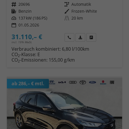
Fahrzeugnr.
20696
Getriebe
Automatik
Kraftstoff
Benzin
Außenfarbe
Frozen-White
Leistung
137 kW (186 PS)
Kilometerstand
20 km
01.05.2026
31.110,– €
Wir rufen Sie an
Fahrzeugexposé (PDF)
Fahrzeug parken
incl. 19% MwSt.
Verbrauch kombiniert:
6,80 l/100km
CO
-Klasse:
E
2
CO
-Emissionen:
155,00 g/km
2
ab 286,– € mtl.