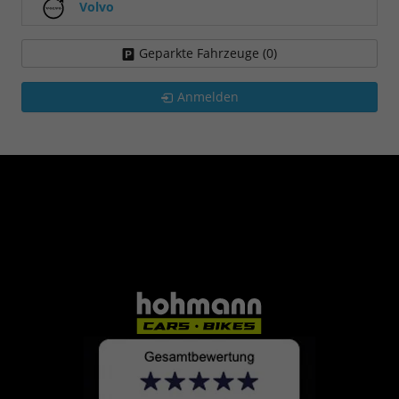
Volvo
Geparkte Fahrzeuge (
0
)
Anmelden