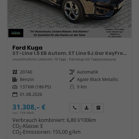
Ford Kuga
ST-Line 1.5 EB Autom. ST Line 5J.Gar KeyFree Kamera
unverbindliche Lieferzeit:
10 Tage
Fahrzeug mit Tageszulassung
Fahrzeugnr.
20740
Getriebe
Automatik
Kraftstoff
Benzin
Außenfarbe
Agate Black Metallic
Leistung
137 kW (186 PS)
Kilometerstand
9 km
01.08.2026
31.308,– €
Wir rufen Sie an
Fahrzeugexposé (PDF)
Fahrzeug parken
incl. 19% MwSt.
Verbrauch kombiniert:
6,80 l/100km
CO
-Klasse:
E
2
CO
-Emissionen:
155,00 g/km
2