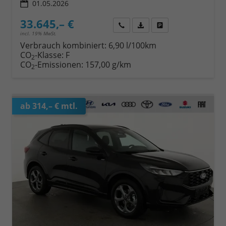
01.05.2026
33.645,– €
Wir rufen Sie an
Fahrzeugexposé (PDF)
Fahrzeug parken
incl. 19% MwSt.
Verbrauch kombiniert:
6,90 l/100km
CO
-Klasse:
F
2
CO
-Emissionen:
157,00 g/km
2
ab 314,– € mtl.