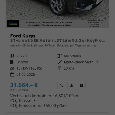
Ford Kuga
ST-Line 1.5 EB Autom. ST Line 5J.Gar KeyFree Kamera
unverbindliche Lieferzeit:
10 Tage
Fahrzeug mit Tageszulassung
Fahrzeugnr.
20770
Getriebe
Automatik
Kraftstoff
Benzin
Außenfarbe
Agate-Black Metallic
Leistung
137 kW (186 PS)
Kilometerstand
20 km
01.03.2026
31.664,– €
Wir rufen Sie an
Fahrzeugexposé (PDF)
Fahrzeug parken
incl. 19% MwSt.
Verbrauch kombiniert:
6,80 l/100km
CO
-Klasse:
E
2
CO
-Emissionen:
155,00 g/km
2