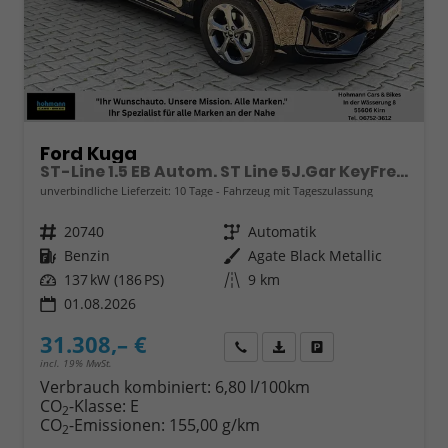
Ford Kuga
ST-Line 1.5 EB Autom. ST Line 5J.Gar KeyFree Kamera
unverbindliche Lieferzeit:
10 Tage
Fahrzeug mit Tageszulassung
Fahrzeugnr.
20740
Getriebe
Automatik
Kraftstoff
Benzin
Außenfarbe
Agate Black Metallic
Leistung
137 kW (186 PS)
Kilometerstand
9 km
01.08.2026
31.308,– €
Wir rufen Sie an
Fahrzeugexposé (PDF)
Fahrzeug parken
incl. 19% MwSt.
Verbrauch kombiniert:
6,80 l/100km
CO
-Klasse:
E
2
CO
-Emissionen:
155,00 g/km
2