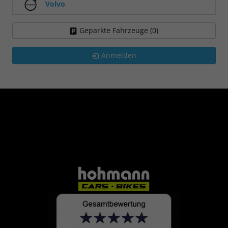
Volvo
Geparkte Fahrzeuge (
0
)
Anmelden