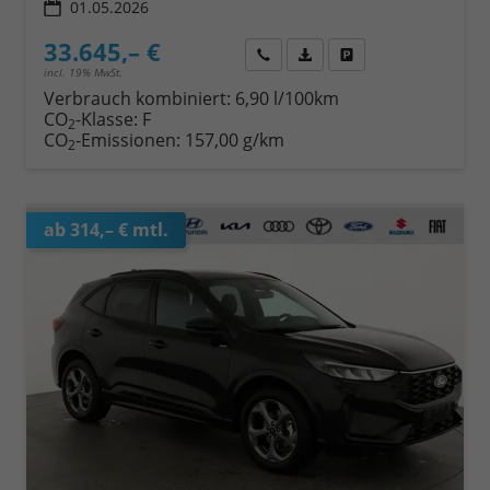
01.05.2026
33.645,– €
Wir rufen Sie an
Fahrzeugexposé (PDF)
Fahrzeug parken
incl. 19% MwSt.
Verbrauch kombiniert:
6,90 l/100km
CO
-Klasse:
F
2
CO
-Emissionen:
157,00 g/km
2
ab 314,– € mtl.