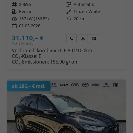
Fahrzeugnr.
20696
Getriebe
Automatik
Kraftstoff
Benzin
Außenfarbe
Frozen-White
Leistung
137 kW (186 PS)
Kilometerstand
20 km
01.05.2026
31.110,– €
Wir rufen Sie an
Fahrzeugexposé (PDF)
Fahrzeug parken
incl. 19% MwSt.
Verbrauch kombiniert:
6,80 l/100km
CO
-Klasse:
E
2
CO
-Emissionen:
155,00 g/km
2
ab 286,– € mtl.