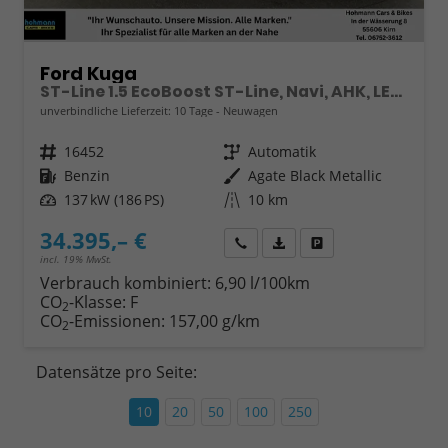
Ford Kuga
ST-Line 1.5 EcoBoost ST-Line, Navi, AHK, LED, Kamera, Winter, FS beheizbar, 5 J.-Garantie
unverbindliche Lieferzeit:
10 Tage
Neuwagen
Fahrzeugnr.
16452
Getriebe
Automatik
Kraftstoff
Benzin
Außenfarbe
Agate Black Metallic
Leistung
137 kW (186 PS)
Kilometerstand
10 km
34.395,– €
Wir rufen Sie an
Fahrzeugexposé (PDF)
Fahrzeug parken
incl. 19% MwSt.
Verbrauch kombiniert:
6,90 l/100km
CO
-Klasse:
F
2
CO
-Emissionen:
157,00 g/km
2
Datensätze pro Seite:
10
20
50
100
250