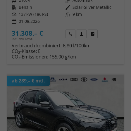
Fahrzeugnr.
21074
Getriebe
Automatik
Kraftstoff
Benzin
Außenfarbe
Solar-Silver Metallic
Leistung
137 kW (186 PS)
Kilometerstand
9 km
01.08.2026
31.308,– €
Wir rufen Sie an
Fahrzeugexposé (PDF)
Fahrzeug parken
incl. 19% MwSt.
Verbrauch kombiniert:
6,80 l/100km
CO
-Klasse:
E
2
CO
-Emissionen:
155,00 g/km
2
ab 289,– € mtl.