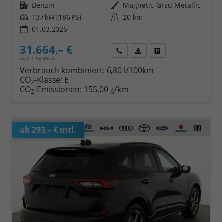
Kraftstoff
Benzin
Außenfarbe
Magnetic-Grau Metallic
Leistung
137 kW (186 PS)
Kilometerstand
20 km
01.03.2026
31.664,– €
Wir rufen Sie an
Fahrzeugexposé (PDF)
Fahrzeug parken
incl. 19% MwSt.
Verbrauch kombiniert:
6,80 l/100km
CO
-Klasse:
E
2
CO
-Emissionen:
155,00 g/km
2
ab 293,– € mtl.