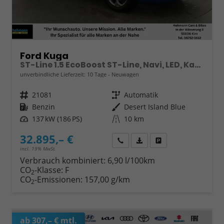
Ford Kuga
ST-Line 1.5 EcoBoost ST-Line, Navi, LED, Kamera, Winter, FS beheizbar
unverbindliche Lieferzeit:
10 Tage
Neuwagen
Fahrzeugnr.
21081
Getriebe
Automatik
Kraftstoff
Benzin
Außenfarbe
Desert Island Blue
Leistung
137 kW (186 PS)
Kilometerstand
10 km
32.895,– €
Wir rufen Sie an
Fahrzeugexposé (PDF)
Fahrzeug parken
incl. 19% MwSt.
Verbrauch kombiniert:
6,90 l/100km
CO
-Klasse:
F
2
CO
-Emissionen:
157,00 g/km
2
ab 307,– € mtl.