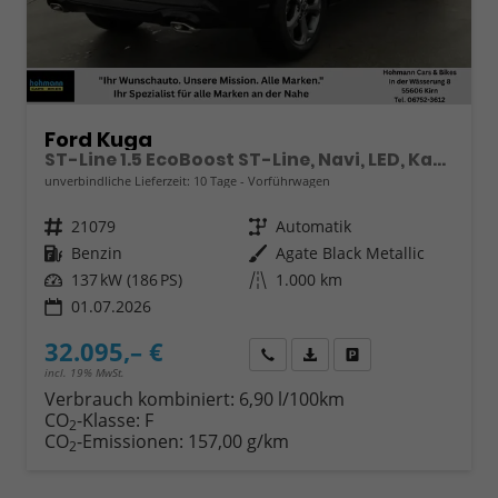
Ford Kuga
ST-Line 1.5 EcoBoost ST-Line, Navi, LED, Kamera, Winter, FS beheizbar
unverbindliche Lieferzeit:
10 Tage
Vorführwagen
Fahrzeugnr.
21079
Getriebe
Automatik
Kraftstoff
Benzin
Außenfarbe
Agate Black Metallic
Leistung
137 kW (186 PS)
Kilometerstand
1.000 km
01.07.2026
32.095,– €
Wir rufen Sie an
Fahrzeugexposé (PDF)
Fahrzeug parken
incl. 19% MwSt.
Verbrauch kombiniert:
6,90 l/100km
CO
-Klasse:
F
2
CO
-Emissionen:
157,00 g/km
2