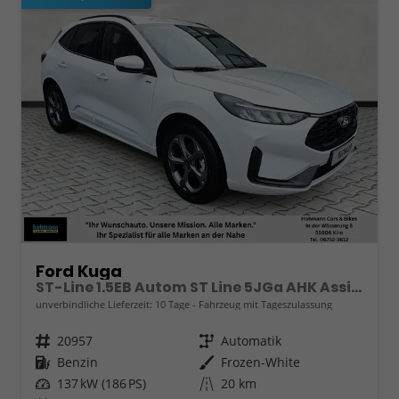
Ford Kuga
ST-Line 1.5EB Autom ST Line 5JGa AHK Assistenzpaket
unverbindliche Lieferzeit:
10 Tage
Fahrzeug mit Tageszulassung
Fahrzeugnr.
20957
Getriebe
Automatik
Kraftstoff
Benzin
Außenfarbe
Frozen-White
Leistung
137 kW (186 PS)
Kilometerstand
20 km