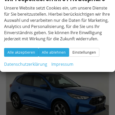
Leistung
137 kW (186 PS)
Kilometerstand
1.000 km
Unsere Website setzt Cookies ein, um unsere Dienste
01.07.2026
für Sie bereitzustellen. Hierbei berücksichtigen wir Ihre
Auswahl und verarbeiten nur die Daten für Marketing,
32.095,– €
Wir rufen Sie an
Fahrzeugexposé (PDF)
Fahrzeug parken
Analytics und Personalisierung, für die Sie uns Ihr
incl. 19% MwSt.
Einverständnis geben. Sie können Ihre Einwilligung
Verbrauch kombiniert:
6,90 l/100km
CO
-Klasse:
F
jederzeit mit Wirkung für die Zukunft widerrufen.
2
CO
-Emissionen:
157,00 g/km
2
Alle akzeptieren
Alle ablehnen
Einstellungen
ab 300,– € mtl.
Datenschutzerklärung
Impressum