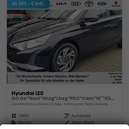
ab 201,– € mtl.
Hyundai i20
GO Go*Navi*Shzg*Lhzg*PDC*Cam*16"*Klima*VCockpit
unverbindliche Lieferzeit:
10 Tage
Fahrzeug mit Tageszulassung
Fahrzeugnr.
19881
Getriebe
Automatik
Kraftstoff
Benzin
Außenfarbe
Abyss Black