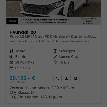
Hyundai i20
Pure 1.2 MPI / Navi PDC Hinten + Kamera Abgedunkelte Scheiben Tempomat Alu 16"
unverbindliche Lieferzeit:
10 Tage
Fahrzeug mit Tageszulassung
Fahrzeugnr.
18302
Getriebe
Schaltgetriebe
Kraftstoff
Benzin
Außenfarbe
Lumen Gray
Leistung
58 kW (79 PS)
Kilometerstand
15 km
01.12.2025
20.150,– €
Wir rufen Sie an
Fahrzeugexposé (PDF)
Fahrzeug parken
incl. 19% MwSt.
Verbrauch kombiniert:
5,50 l/100km
CO
-Klasse:
D
2
CO
-Emissionen:
125,00 g/km
2