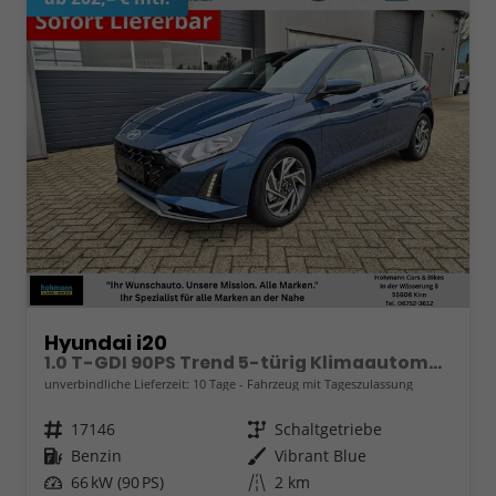
Hyundai i20
1.0 T-GDI 90PS Trend 5-türig Klimaautomatik Sitzheizung Lenkradheizung Rückf.Kamera PDC Apple CarPlay Android Auto Tempomat Touchscreen 16"LM
unverbindliche Lieferzeit:
10 Tage
Fahrzeug mit Tageszulassung
Fahrzeugnr.
17146
Getriebe
Schaltgetriebe
Kraftstoff
Benzin
Außenfarbe
Vibrant Blue
Leistung
66 kW (90 PS)
Kilometerstand
2 km