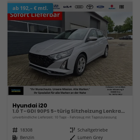
ab 192,– € mtl.
Hyundai i20
1.0 T-GDI 90PS 5-türig Sitzheizung Lenkradheizung Rückf.Kamera PDC Klima Apple CarPlay Android Auto Tempomat Touchscreen
unverbindliche Lieferzeit:
10 Tage
Fahrzeug mit Tageszulassung
Fahrzeugnr.
18308
Getriebe
Schaltgetriebe
Kraftstoff
Benzin
Außenfarbe
Lumen Grey