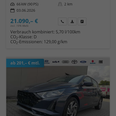
Leistung
66 kW (90 PS)
Kilometerstand
2 km
03.06.2026
21.090,– €
Wir rufen Sie an
Fahrzeugexposé (PDF)
Fahrzeug parken
incl. 19% MwSt.
Verbrauch kombiniert:
5,70 l/100km
CO
-Klasse:
D
2
CO
-Emissionen:
129,00 g/km
2
ab 201,– € mtl.