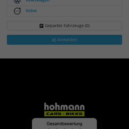
Volvo
Geparkte Fahrzeuge (
0
)
Anmelden