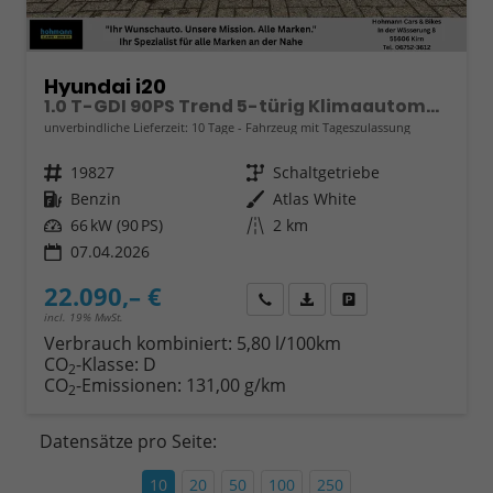
Hyundai i20
1.0 T-GDI 90PS Trend 5-türig Klimaautomatik Sitzheizung Lenkradheizung Rückf.Kamera PDC Apple CarPlay Android Auto Tempomat Touchscreen 16"LM
unverbindliche Lieferzeit:
10 Tage
Fahrzeug mit Tageszulassung
Fahrzeugnr.
19827
Getriebe
Schaltgetriebe
Kraftstoff
Benzin
Außenfarbe
Atlas White
Leistung
66 kW (90 PS)
Kilometerstand
2 km
07.04.2026
22.090,– €
Wir rufen Sie an
Fahrzeugexposé (PDF)
Fahrzeug parken
incl. 19% MwSt.
Verbrauch kombiniert:
5,80 l/100km
CO
-Klasse:
D
2
CO
-Emissionen:
131,00 g/km
2
Datensätze pro Seite:
10
20
50
100
250