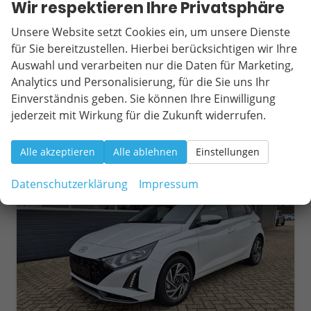
Leistung
66 kW (90 PS)
Kilometerstand
20 km
Wir respektieren Ihre Privatsphäre
01.03.2026
Unsere Website setzt Cookies ein, um unsere Dienste
22.000,– €
für Sie bereitzustellen. Hierbei berücksichtigen wir Ihre
Wir rufen Sie an
Fahrzeugexposé (PDF)
Fahrzeug parken
incl. 19% MwSt.
Auswahl und verarbeiten nur die Daten für Marketing,
Verbrauch kombiniert:
5,70 l/100km
Analytics und Personalisierung, für die Sie uns Ihr
CO
-Klasse:
D
2
Einverständnis geben. Sie können Ihre Einwilligung
CO
-Emissionen:
129,00 g/km
2
jederzeit mit Wirkung für die Zukunft widerrufen.
Alle akzeptieren
Alle ablehnen
Einstellungen
ab 202,– € mtl.
Datenschutzerklärung
Impressum