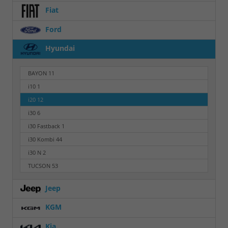
Fiat
Ford
Hyundai
BAYON
11
i10
1
i20
12
i30
6
i30 Fastback
1
i30 Kombi
44
i30 N
2
TUCSON
53
Jeep
KGM
Kia