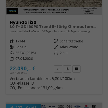
Hyundai i20
1.0 T-GDI 90PS Trend 5-türig Klimaautomatik Sitzheizung Lenkradheizung Rückf.Kamera PDC Apple CarPlay Android Auto Tempomat Touchscreen 16"LM
unverbindliche Lieferzeit:
10 Tage
Fahrzeug mit Tageszulassung
Fahrzeugnr.
17144
Getriebe
Schaltgetriebe
Kraftstoff
Benzin
Außenfarbe
Atlas White
Leistung
66 kW (90 PS)
Kilometerstand
2 km
07.04.2026
22.090,– €
Wir rufen Sie an
Fahrzeugexposé (PDF)
Fahrzeug parken
incl. 19% MwSt.
Verbrauch kombiniert:
5,80 l/100km
CO
-Klasse:
D
2
CO
-Emissionen:
131,00 g/km
2
ab 202,– € mtl.