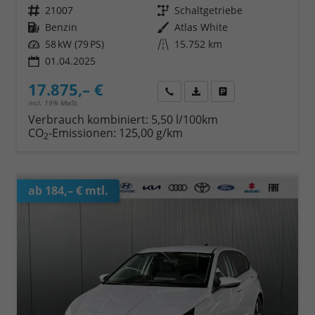
Fahrzeugnr.
21007
Getriebe
Schaltgetriebe
Kraftstoff
Benzin
Außenfarbe
Atlas White
Leistung
58 kW (79 PS)
Kilometerstand
15.752 km
01.04.2025
17.875,– €
Wir rufen Sie an
Fahrzeugexposé (PDF)
Fahrzeug parken
incl. 19% MwSt.
Verbrauch kombiniert:
5,50 l/100km
CO
-Emissionen:
125,00 g/km
2
ab 184,– € mtl.