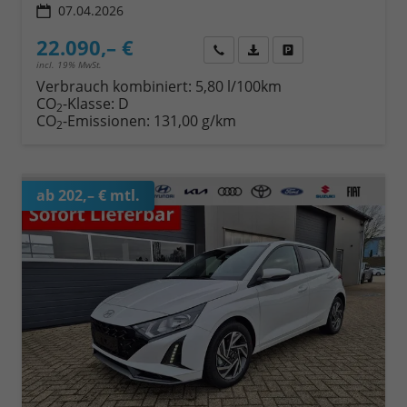
07.04.2026
22.090,– €
Wir rufen Sie an
Fahrzeugexposé (PDF)
Fahrzeug parken
incl. 19% MwSt.
Verbrauch kombiniert:
5,80 l/100km
CO
-Klasse:
D
2
CO
-Emissionen:
131,00 g/km
2
ab 202,– € mtl.