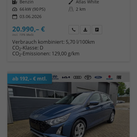
Kraftstoff
Benzin
Außenfarbe
Atlas White
Leistung
66 kW (90 PS)
Kilometerstand
2 km
03.06.2026
20.990,– €
Wir rufen Sie an
Fahrzeugexposé (PDF)
Fahrzeug parken
incl. 19% MwSt.
Verbrauch kombiniert:
5,70 l/100km
CO
-Klasse:
D
2
CO
-Emissionen:
129,00 g/km
2
ab 192,– € mtl.