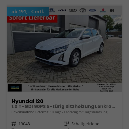
ab 191,– € mtl.
Hyundai i20
1.0 T-GDI 90PS 5-türig Sitzheizung Lenkradheizung Rückf.Kamera PDC Klima Apple CarPlay Android Auto Tempomat Touchscreen
unverbindliche Lieferzeit:
10 Tage
Fahrzeug mit Tageszulassung
Fahrzeugnr.
19043
Getriebe
Schaltgetriebe