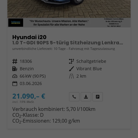
Hyundai i20
1.0 T-GDI 90PS 5-türig Sitzheizung Lenkradheizung Rückf.Kamera PDC Klima Apple CarPlay Android Auto Tempomat Touchscreen
unverbindliche Lieferzeit:
10 Tage
Fahrzeug mit Tageszulassung
Fahrzeugnr.
18306
Getriebe
Schaltgetriebe
Kraftstoff
Benzin
Außenfarbe
Vibrant Blue
Leistung
66 kW (90 PS)
Kilometerstand
2 km
03.06.2026
21.090,– €
Wir rufen Sie an
Fahrzeugexposé (PDF)
Fahrzeug parken
incl. 19% MwSt.
Verbrauch kombiniert:
5,70 l/100km
CO
-Klasse:
D
2
CO
-Emissionen:
129,00 g/km
2