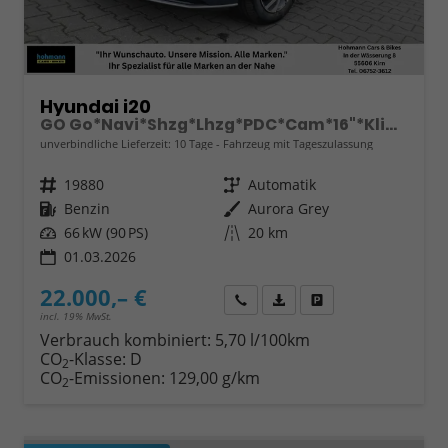
Hyundai i20
GO Go*Navi*Shzg*Lhzg*PDC*Cam*16"*Klima*VCockpit
unverbindliche Lieferzeit:
10 Tage
Fahrzeug mit Tageszulassung
Fahrzeugnr.
19880
Getriebe
Automatik
Kraftstoff
Benzin
Außenfarbe
Aurora Grey
Leistung
66 kW (90 PS)
Kilometerstand
20 km
01.03.2026
22.000,– €
Wir rufen Sie an
Fahrzeugexposé (PDF)
Fahrzeug parken
incl. 19% MwSt.
Verbrauch kombiniert:
5,70 l/100km
CO
-Klasse:
D
2
CO
-Emissionen:
129,00 g/km
2