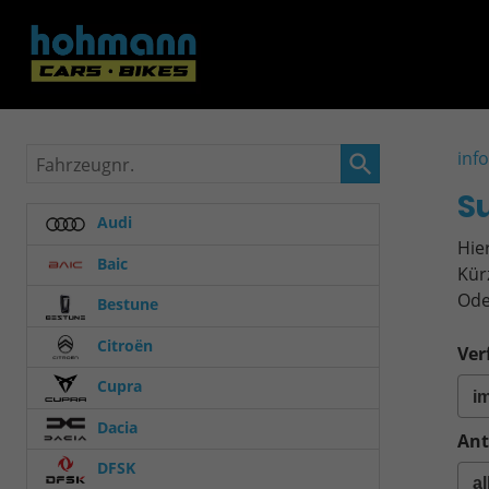
Fahrzeugnr.
inf
S
Audi
Hie
Baic
Kür
Ode
Bestune
Citroën
Ver
Cupra
Dacia
Ant
DFSK