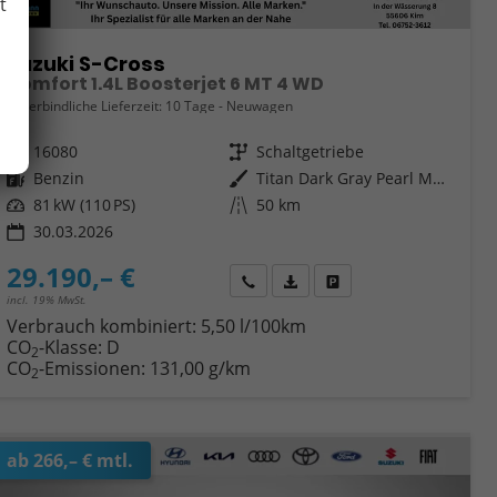
t
Suzuki S-Cross
Comfort 1.4L Boosterjet 6 MT 4 WD
unverbindliche Lieferzeit:
10 Tage
Neuwagen
Fahrzeugnr.
16080
Getriebe
Schaltgetriebe
Kraftstoff
Benzin
Außenfarbe
Titan Dark Gray Pearl Metallic
Leistung
81 kW (110 PS)
Kilometerstand
50 km
30.03.2026
29.190,– €
Wir rufen Sie an
Fahrzeugexposé (PDF)
Fahrzeug parken
incl. 19% MwSt.
Verbrauch kombiniert:
5,50 l/100km
CO
-Klasse:
D
2
CO
-Emissionen:
131,00 g/km
2
ab 266,– € mtl.