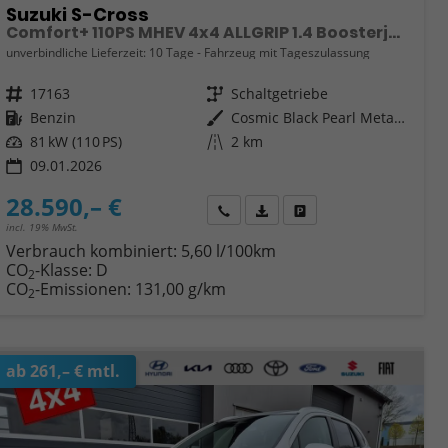
Suzuki S-Cross
Comfort+ 110PS MHEV 4x4 ALLGRIP 1.4 Boosterjet Teilleder Navi Klimaautomatik Sitzheizung ACC PDC v+h 4x Kamera Suzuki-Radio Apple CarPlay Android Auto Touchscreen 2xKeyless 17-LM
unverbindliche Lieferzeit:
10 Tage
Fahrzeug mit Tageszulassung
Fahrzeugnr.
17163
Getriebe
Schaltgetriebe
Kraftstoff
Benzin
Außenfarbe
Cosmic Black Pearl Metallic
Leistung
81 kW (110 PS)
Kilometerstand
2 km
09.01.2026
28.590,– €
Wir rufen Sie an
Fahrzeugexposé (PDF)
Fahrzeug parken
incl. 19% MwSt.
Verbrauch kombiniert:
5,60 l/100km
CO
-Klasse:
D
2
CO
-Emissionen:
131,00 g/km
2
ab 261,– € mtl.