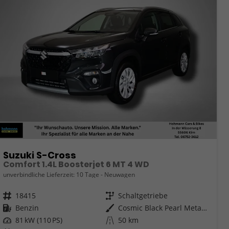
Suzuki S-Cross
Comfort 1.4L Boosterjet 6 MT 4 WD
unverbindliche Lieferzeit:
10 Tage
Neuwagen
Fahrzeugnr.
18415
Getriebe
Schaltgetriebe
Kraftstoff
Benzin
Außenfarbe
Cosmic Black Pearl Metallic
Leistung
81 kW (110 PS)
Kilometerstand
50 km