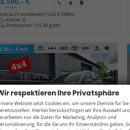
8.590,– €
Wir rufen Sie an
Fahrzeugexposé (PDF)
Fahrzeug parken
cl. 19% MwSt.
erbrauch kombiniert:
5,60 l/100km
O
-Klasse:
D
2
O
-Emissionen:
131,00 g/km
2
b 261,– € mtl.
Wir respektieren Ihre Privatsphäre
nsere Website setzt Cookies ein, um unsere Dienste für Sie
ereitzustellen. Hierbei berücksichtigen wir Ihre Auswahl un
erarbeiten nur die Daten für Marketing, Analytics und
ersonalisierung, für die Sie uns Ihr Einverständnis geben. Si