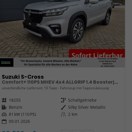
Suzuki S-Cross
Comfort+ 110PS MHEV 4x4 ALLGRIP 1.4 Boosterjet Teilleder Navi Klimaautomatik Sitzheizung ACC PDC v+h 4x Kamera Suzuki-Radio Apple CarPlay Android Auto Touchscreen 2xKeyless 17-LM
unverbindliche Lieferzeit:
10 Tage
Fahrzeug mit Tageszulassung
Fahrzeugnr.
18255
Getriebe
Schaltgetriebe
Kraftstoff
Benzin
Außenfarbe
Silky Silver Metallic
Leistung
81 kW (110 PS)
Kilometerstand
2 km
09.01.2026