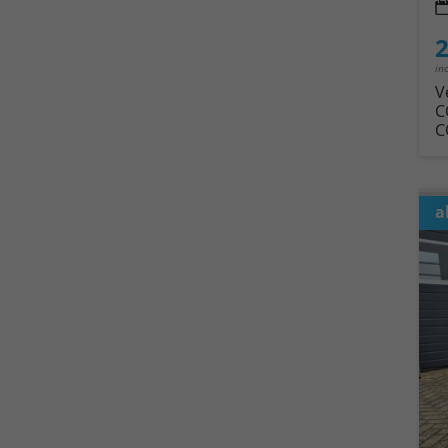
2
in
V
C
C
a