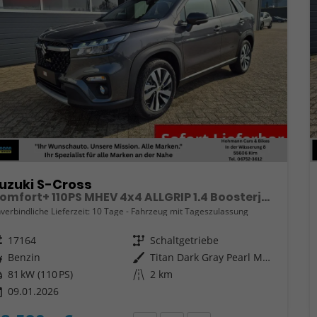
uzuki S-Cross
Comfort+ 110PS MHEV 4x4 ALLGRIP 1.4 Boosterjet Teilleder Navi Klimaautomatik Sitzheizung ACC PDC v+h 4x Kamera Suzuki-Radio Apple CarPlay Android Auto Touchscreen 2xKeyless 17-LM
verbindliche Lieferzeit:
10 Tage
Fahrzeug mit Tageszulassung
eugnr.
17164
Getriebe
Schaltgetriebe
ftstoff
Benzin
Außenfarbe
Titan Dark Gray Pearl Metallic
tung
81 kW (110 PS)
Kilometerstand
2 km
09.01.2026