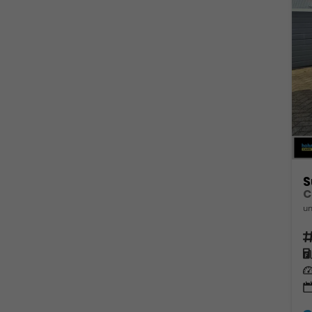
S
un
Fahrz
Kra
Leis