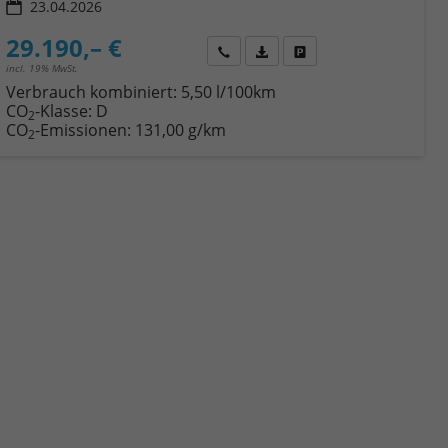
23.04.2026
29.190,– €
Wir rufen Sie an
Fahrzeugexposé (PDF)
Fahrzeug parken
incl. 19% MwSt.
Verbrauch kombiniert:
5,50 l/100km
CO
-Klasse:
D
2
CO
-Emissionen:
131,00 g/km
2