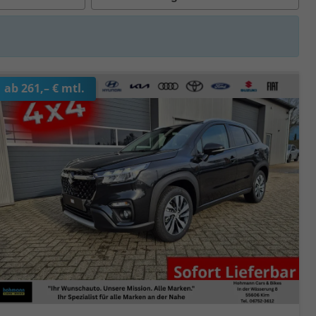
ab 261,– € mtl.