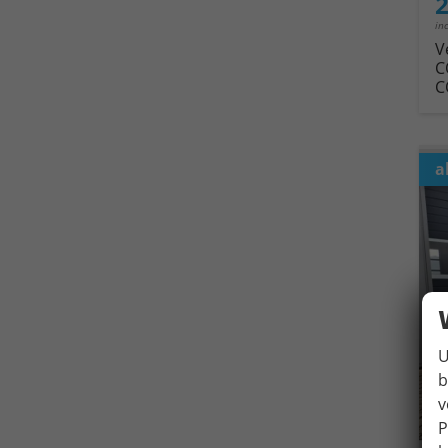
2
in
V
C
C
a
U
b
v
P