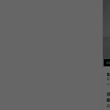
S
C
un
Fahrz
Kra
Leis