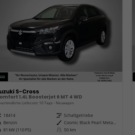
uzuki S-Cross
omfort 1.4L Boosterjet 6 MT 4 WD
verbindliche Lieferzeit:
10 Tage
Neuwagen
eugnr.
18414
Getriebe
Schaltgetriebe
ftstoff
Benzin
Außenfarbe
Cosmic Black Pearl Metallic
tung
81 kW (110 PS)
Kilometerstand
50 km