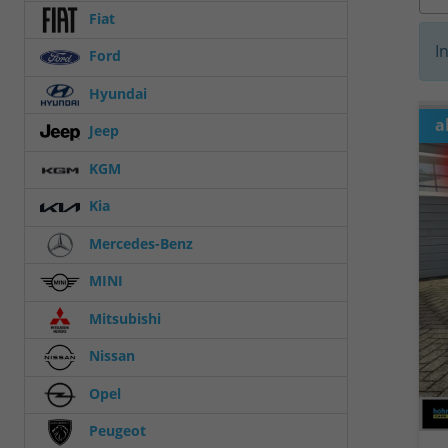
Fiat
I
Ford
Hyundai
a
Jeep
KGM
Kia
Mercedes-Benz
MINI
Mitsubishi
Nissan
Opel
Peugeot