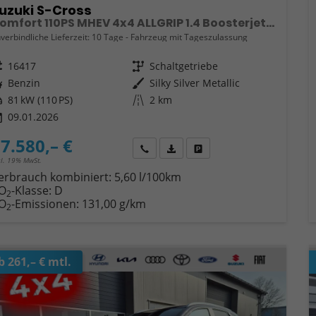
uzuki S-Cross
Comfort 110PS MHEV 4x4 ALLGRIP 1.4 Boosterjet Navi Klimaautomatik Sitzheizung ACC PDC v+h Rückf.Kamera Suzuki-Radio Apple CarPlay Android Auto Touchscreen 2xKeyless 17-LM
verbindliche Lieferzeit:
10 Tage
Fahrzeug mit Tageszulassung
eugnr.
16417
Getriebe
Schaltgetriebe
ftstoff
Benzin
Außenfarbe
Silky Silver Metallic
tung
81 kW (110 PS)
Kilometerstand
2 km
09.01.2026
7.580,– €
Wir rufen Sie an
Fahrzeugexposé (PDF)
Fahrzeug parken
cl. 19% MwSt.
erbrauch kombiniert:
5,60 l/100km
O
-Klasse:
D
2
O
-Emissionen:
131,00 g/km
2
b 261,– € mtl.