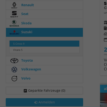
S
Renault
un
Seat
Fahrz
Skoda
Kra
Suzuki
Leis
S-Cross
9
2
Vitara
5
in
V
Toyota
C
C
Volkswagen
Volvo
a
Geparkte Fahrzeuge (
0
)
Anmelden