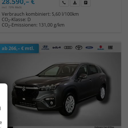
28.590,– €
Wir rufen Sie an
Fahrzeugexposé (PDF)
Fahrzeug parken
incl. 19% MwSt.
Verbrauch kombiniert:
5,60 l/100km
CO
-Klasse:
D
2
CO
-Emissionen:
131,00 g/km
2
ab 266,– € mtl.
d
e