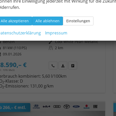
önnen Ihre Einwilligung jederzeit mit Wirkung für die Zukunf
iderrufen.
uzuki S-Cross
Comfort+ 110PS MHEV 4x4 ALLGRIP 1.4 Boosterjet Teilleder Navi Klimaautomatik Sitzheizung ACC PDC v+h 4x Kamera Suzuki-Radio Apple CarPlay Android Auto Touchscreen 2xKeyless 17-LM
Alle akzeptieren
Alle ablehnen
Einstellungen
verbindliche Lieferzeit:
10 Tage
Fahrzeug mit Tageszulassung
atenschutzerklärung
Impressum
eugnr.
18256
Getriebe
Schaltgetriebe
ftstoff
Benzin
Außenfarbe
Cool White Pearl Metallic
tung
81 kW (110 PS)
Kilometerstand
2 km
09.01.2026
8.590,– €
Wir rufen Sie an
Fahrzeugexposé (PDF)
Fahrzeug parken
cl. 19% MwSt.
erbrauch kombiniert:
5,60 l/100km
O
-Klasse:
D
2
O
-Emissionen:
131,00 g/km
2
b 266,– € mtl.