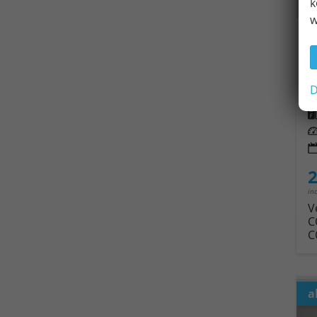
k
w
S
un
D
Fahrz
Kra
Leis
2
in
V
C
C
a