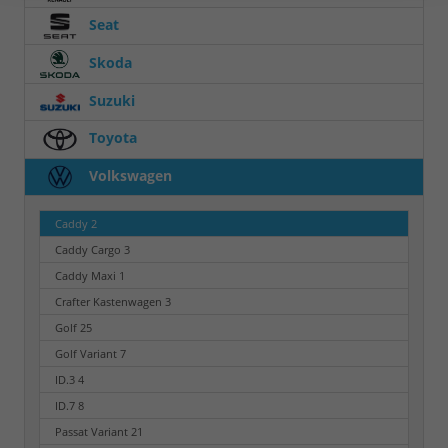
Seat
Skoda
Suzuki
Toyota
Volkswagen
Caddy
2
Caddy Cargo
3
Caddy Maxi
1
Crafter Kastenwagen
3
Golf
25
Golf Variant
7
ID.3
4
ID.7
8
Passat Variant
21