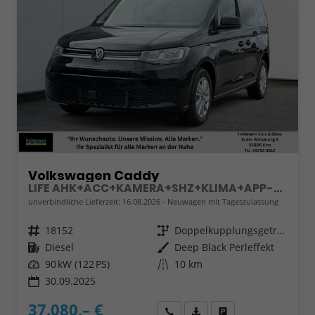
Volkswagen Caddy
LIFE AHK+ACC+KAMERA+SHZ+KLIMA+APP-CONNECT
unverbindliche Lieferzeit:
16.08.2026
Neuwagen mit Tageszulassung
Fahrzeugnr.
18152
Getriebe
Doppelkupplungsgetriebe (DSG)
Kraftstoff
Diesel
Außenfarbe
Deep Black Perleffekt
Leistung
90 kW (122 PS)
Kilometerstand
10 km
30.09.2025
37.080,– €
Wir rufen Sie an
Fahrzeugexposé (PDF)
Fahrzeug parken