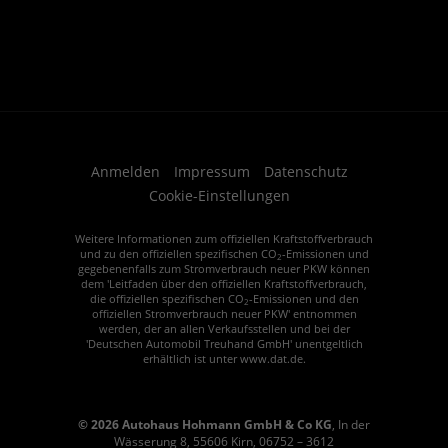
Anmelden
Impressum
Datenschutz
Cookie-Einstellungen
Weitere Informationen zum offiziellen Kraftstoffverbrauch
und zu den offiziellen spezifischen CO
-Emissionen und
2
gegebenenfalls zum Stromverbrauch neuer PKW können
dem 'Leitfaden über den offiziellen Kraftstoffverbrauch,
die offiziellen spezifischen CO
-Emissionen und den
2
offiziellen Stromverbrauch neuer PKW' entnommen
werden, der an allen Verkaufsstellen und bei der
'Deutschen Automobil Treuhand GmbH' unentgeltlich
erhältlich ist unter www.dat.de.
© 2026
Autohaus Hohmann GmbH & Co KG
,
In der
Wässerung 8
,
55606
Kirn,
06752 – 3612