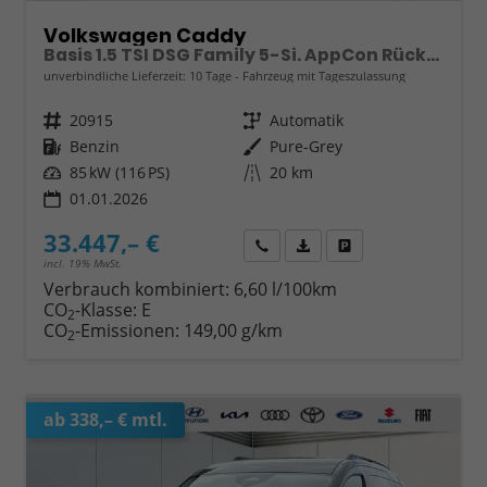
Volkswagen Caddy
Basis 1.5 TSI DSG Family 5-Si. AppCon Rückfahrk
unverbindliche Lieferzeit:
10 Tage
Fahrzeug mit Tageszulassung
Fahrzeugnr.
20915
Getriebe
Automatik
Kraftstoff
Benzin
Außenfarbe
Pure-Grey
Leistung
85 kW (116 PS)
Kilometerstand
20 km
01.01.2026
33.447,– €
Wir rufen Sie an
Fahrzeugexposé (PDF)
Fahrzeug parken
incl. 19% MwSt.
Verbrauch kombiniert:
6,60 l/100km
CO
-Klasse:
E
2
CO
-Emissionen:
149,00 g/km
2
ab 338,– € mtl.