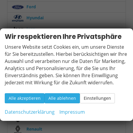
Ford
Hyundai
Jeep
Wir respektieren Ihre Privatsphäre
KGM
Unsere Website setzt Cookies ein, um unsere Dienste
Kia
für Sie bereitzustellen. Hierbei berücksichtigen wir Ihre
Auswahl und verarbeiten nur die Daten für Marketing,
Mercedes-Benz
Analytics und Personalisierung, für die Sie uns Ihr
MINI
Einverständnis geben. Sie können Ihre Einwilligung
jederzeit mit Wirkung für die Zukunft widerrufen.
Mitsubishi
Nissan
Alle akzeptieren
Alle ablehnen
Einstellungen
Opel
Datenschutzerklärung
Impressum
Peugeot
Renault