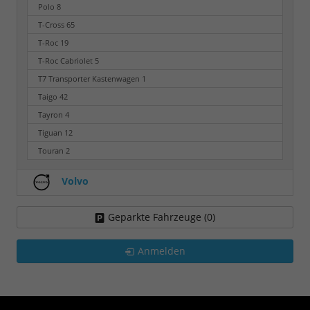
Polo
8
T-Cross
65
T-Roc
19
T-Roc Cabriolet
5
T7 Transporter Kastenwagen
1
Taigo
42
Tayron
4
Tiguan
12
Touran
2
Volvo
Geparkte Fahrzeuge (
0
)
Anmelden