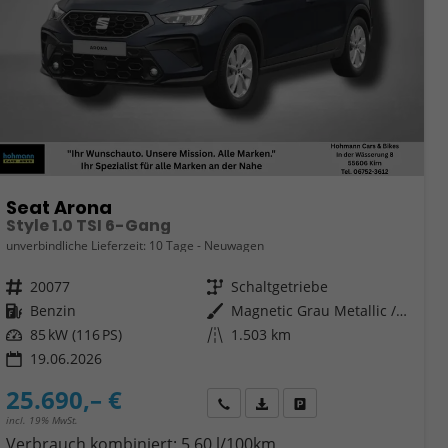
Seat Arona
Style 1.0 TSI 6-Gang
unverbindliche Lieferzeit:
10 Tage
Neuwagen
Fahrzeugnr.
20077
Getriebe
Schaltgetriebe
Kraftstoff
Benzin
Außenfarbe
Magnetic Grau Metallic / Dach in Midnight Schwarz Metallic
Leistung
85 kW (116 PS)
Kilometerstand
1.503 km
19.06.2026
25.690,– €
Wir rufen Sie an
Fahrzeugexposé (PDF)
Fahrzeug parken
incl. 19% MwSt.
Verbrauch kombiniert:
5,60 l/100km