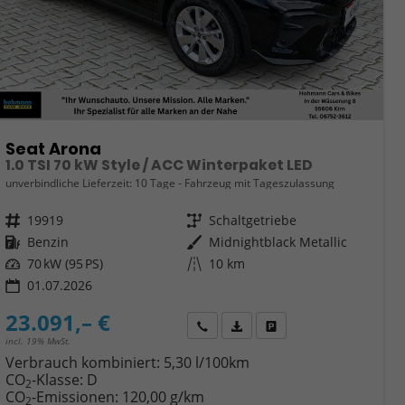
Seat Arona
1.0 TSI 70 kW Style / ACC Winterpaket LED
unverbindliche Lieferzeit:
10 Tage
Fahrzeug mit Tageszulassung
Fahrzeugnr.
19919
Getriebe
Schaltgetriebe
Kraftstoff
Benzin
Außenfarbe
Midnightblack Metallic
Leistung
70 kW (95 PS)
Kilometerstand
10 km
01.07.2026
23.091,– €
Wir rufen Sie an
Fahrzeugexposé (PDF)
Fahrzeug parken
incl. 19% MwSt.
Verbrauch kombiniert:
5,30 l/100km
CO
-Klasse:
D
2
CO
-Emissionen:
120,00 g/km
2