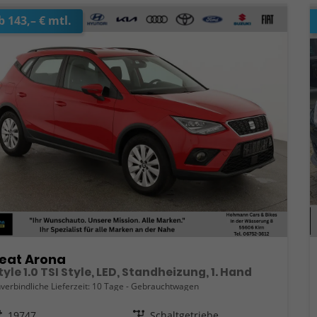
b 143,– € mtl.
eat Arona
tyle 1.0 TSI Style, LED, Standheizung, 1. Hand
verbindliche Lieferzeit:
10 Tage
Gebrauchtwagen
eugnr.
19747
Getriebe
Schaltgetriebe