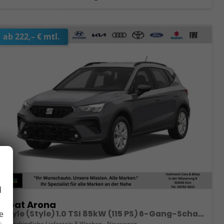
ab 222,– € mtl.
d
Seat Arona
Style (Style) 1.0 TSI 85kW (115 PS) 6-Gang-Schaltgetriebe
e
unverbindliche Lieferzeit:
8 Wochen
Neuwagen