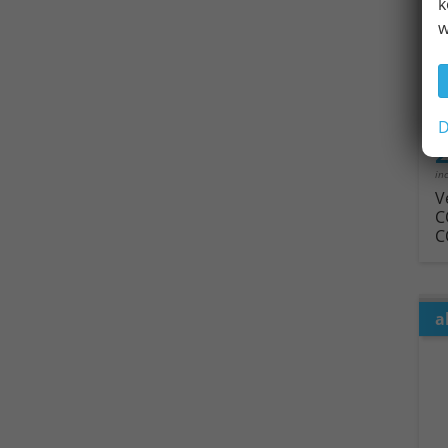
k
w
Fahrz
Kra
Leis
D
2
in
V
C
C
a