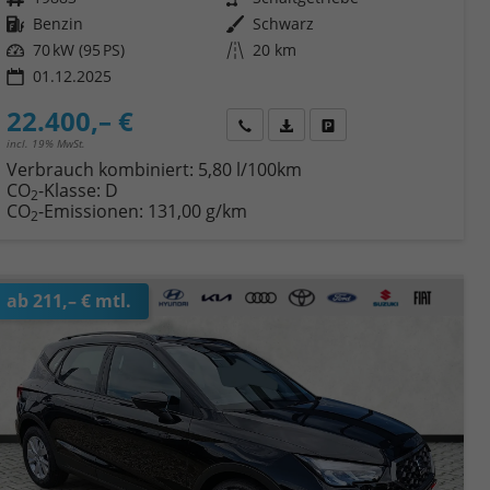
Kraftstoff
Benzin
Außenfarbe
Schwarz
Leistung
70 kW (95 PS)
Kilometerstand
20 km
01.12.2025
22.400,– €
Wir rufen Sie an
Fahrzeugexposé (PDF)
Fahrzeug parken
incl. 19% MwSt.
Verbrauch kombiniert:
5,80 l/100km
CO
-Klasse:
D
2
CO
-Emissionen:
131,00 g/km
2
ab 211,– € mtl.