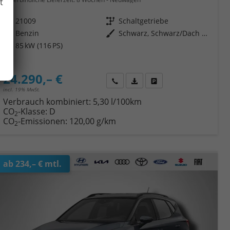
t
Fahrzeugnr.
21009
Getriebe
Schaltgetriebe
Kraftstoff
Benzin
Außenfarbe
Schwarz, Schwarz/Dach grau
Leistung
85 kW (116 PS)
24.290,– €
Wir rufen Sie an
Fahrzeugexposé (PDF)
Fahrzeug parken
incl. 19% MwSt.
Verbrauch kombiniert:
5,30 l/100km
CO
-Klasse:
D
2
CO
-Emissionen:
120,00 g/km
2
ab 234,– € mtl.