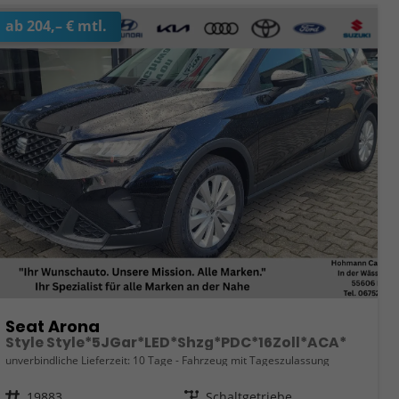
ab 204,– € mtl.
Seat Arona
Style Style*5JGar*LED*Shzg*PDC*16Zoll*ACA*
unverbindliche Lieferzeit:
10 Tage
Fahrzeug mit Tageszulassung
Fahrzeugnr.
19883
Getriebe
Schaltgetriebe