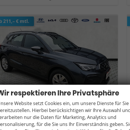
b 211,– € mtl.
Wir respektieren Ihre Privatsphäre
nsere Website setzt Cookies ein, um unsere Dienste für Sie
ereitzustellen. Hierbei berücksichtigen wir Ihre Auswahl un
erarbeiten nur die Daten für Marketing, Analytics und
eat Arona
.0 TSI 70 kW Style / ACC Winterpaket LED
ersonalisierung, für die Sie uns Ihr Einverständnis geben. Si
verbindliche Lieferzeit:
10 Tage
Fahrzeug mit Tageszulassung