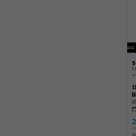
S
1
un
Fahrz
Kra
Leis
2
in
V