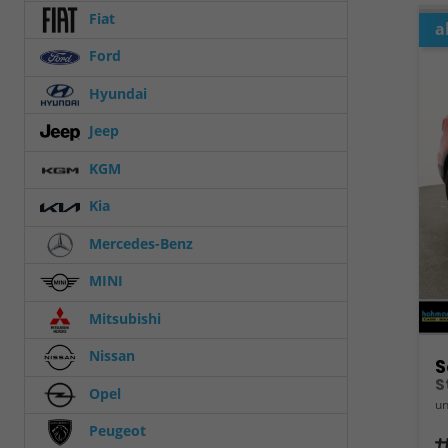
Fiat
a
Ford
Hyundai
Jeep
KGM
Kia
Mercedes-Benz
MINI
Mitsubishi
Nissan
S
S
Opel
un
Peugeot
Fahrz