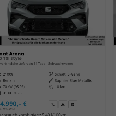
eat Arona
.0 TSI Style
verbindliche Lieferzeit:
14 Tage
Gebrauchtwagen
eugnr.
21008
Getriebe
Schalt. 5-Gang
ftstoff
Benzin
Außenfarbe
Saphire Blue Metallic
tung
70 kW (95 PS)
Kilometerstand
10 km
01.06.2026
4.990,– €
Wir rufen Sie an
Fahrzeugexposé (PDF)
Fahrzeug parken
cl. 19% MwSt.
erbrauch kombiniert:
5,40 l/100km