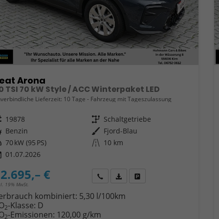
eat Arona
.0 TSI 70 kW Style / ACC Winterpaket LED
verbindliche Lieferzeit:
10 Tage
Fahrzeug mit Tageszulassung
eugnr.
19878
Getriebe
Schaltgetriebe
ftstoff
Benzin
Außenfarbe
Fjord-Blau
tung
70 kW (95 PS)
Kilometerstand
10 km
01.07.2026
2.695,– €
Wir rufen Sie an
Fahrzeugexposé (PDF)
Fahrzeug parken
cl. 19% MwSt.
erbrauch kombiniert:
5,30 l/100km
O
-Klasse:
D
2
O
-Emissionen:
120,00 g/km
2