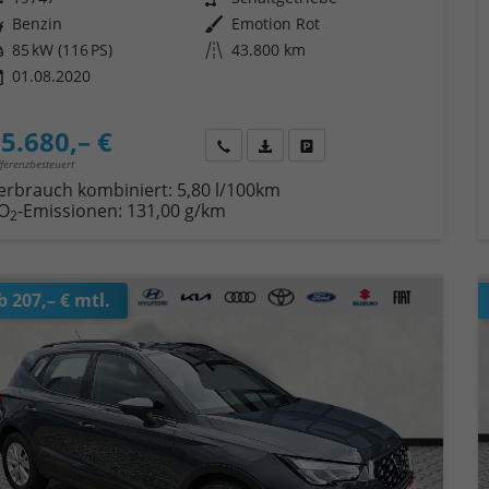
ftstoff
Benzin
Außenfarbe
Emotion Rot
tung
85 kW (116 PS)
Kilometerstand
43.800 km
01.08.2020
5.680,– €
Wir rufen Sie an
Fahrzeugexposé (PDF)
Fahrzeug parken
fferenzbesteuert
erbrauch kombiniert:
5,80 l/100km
O
-Emissionen:
131,00 g/km
2
b 207,– € mtl.