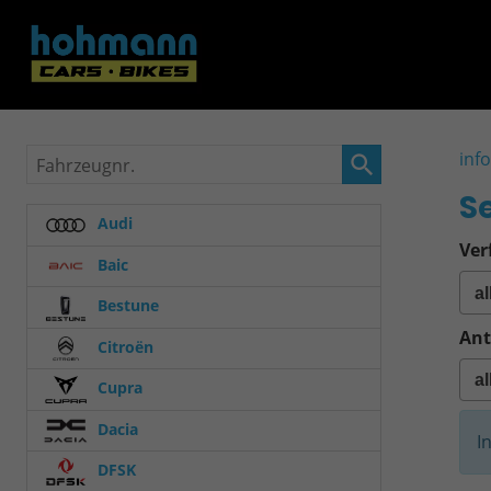
Fahrzeugnr.
inf
S
Audi
Ver
Baic
Bestune
Ant
Citroën
Cupra
Dacia
I
DFSK