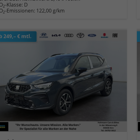
O
-Klasse:
D
2
O
-Emissionen:
122,00 g/km
2
b 249,– € mtl.