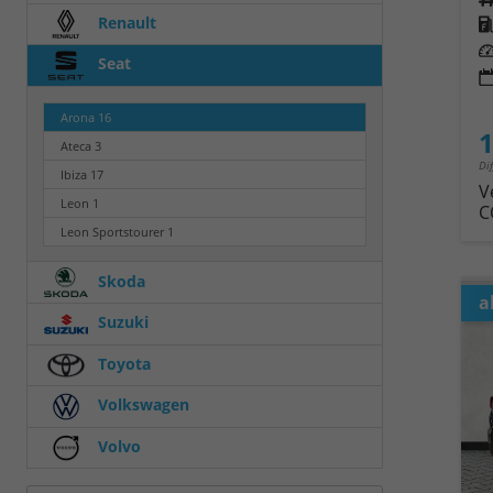
Renault
Kra
Leis
Seat
Arona
16
1
Ateca
3
Di
Ibiza
17
V
Leon
1
C
Leon Sportstourer
1
Skoda
a
Suzuki
Toyota
Volkswagen
Volvo