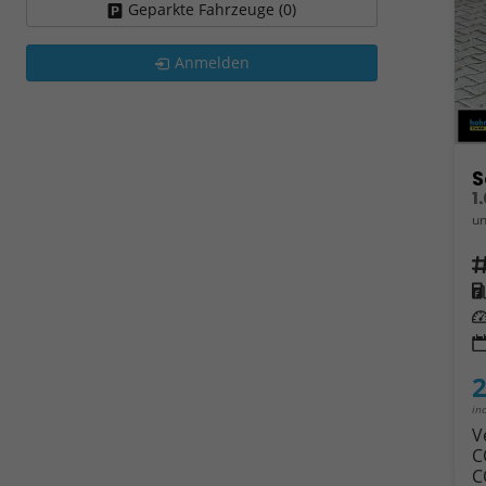
Geparkte Fahrzeuge (
0
)
Anmelden
S
1
un
Fahrz
Kra
Leis
2
in
V
C
C