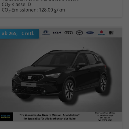
CO
-Klasse:
D
2
CO
-Emissionen:
128,00 g/km
2
ab 265,– € mtl.