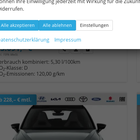
önnen Ihre Einwilligung jederzeit mit Wirkung für die Zukunf
iderrufen.
eugnr.
19920
Getriebe
Schaltgetriebe
ftstoff
Benzin
Außenfarbe
Magneticgrau Metallic
Alle akzeptieren
Alle ablehnen
Einstellungen
tung
70 kW (95 PS)
Kilometerstand
10 km
01.07.2026
atenschutzerklärung
Impressum
3.091,– €
Wir rufen Sie an
Fahrzeugexposé (PDF)
Fahrzeug parken
cl. 19% MwSt.
erbrauch kombiniert:
5,30 l/100km
O
-Klasse:
D
2
O
-Emissionen:
120,00 g/km
2
b 228,– € mtl.