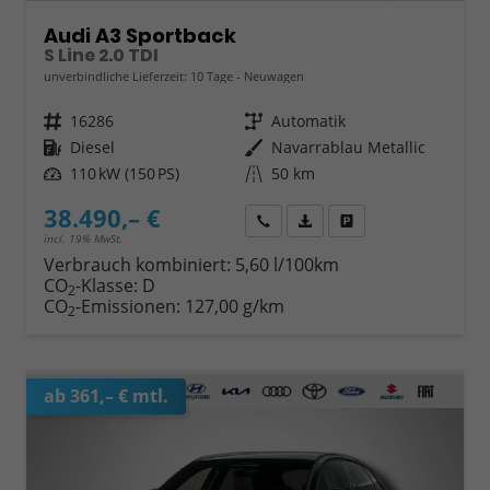
Audi A3 Sportback
S Line 2.0 TDI
unverbindliche Lieferzeit:
10 Tage
Neuwagen
Fahrzeugnr.
16286
Getriebe
Automatik
Kraftstoff
Diesel
Außenfarbe
Navarrablau Metallic
Leistung
110 kW (150 PS)
Kilometerstand
50 km
38.490,– €
Wir rufen Sie an
Fahrzeugexposé (PDF)
Fahrzeug parken
incl. 19% MwSt.
Verbrauch kombiniert:
5,60 l/100km
CO
-Klasse:
D
2
CO
-Emissionen:
127,00 g/km
2
ab 361,– € mtl.