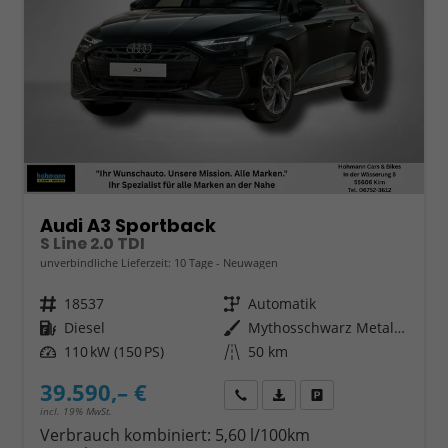
Audi A3 Sportback
S Line 2.0 TDI
unverbindliche Lieferzeit:
10 Tage
Neuwagen
Fahrzeugnr.
18537
Getriebe
Automatik
Kraftstoff
Diesel
Außenfarbe
Mythosschwarz Metallic
Leistung
110 kW (150 PS)
Kilometerstand
50 km
39.590,– €
Wir rufen Sie an
Fahrzeugexposé (PDF)
Fahrzeug parken
incl. 19% MwSt.
Verbrauch kombiniert:
5,60 l/100km