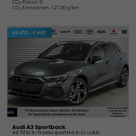
CO
-Klasse:
D
2
CO
-Emissionen:
127,00 g/km
2
ab 410,– € mtl.
Audi A3 Sportback
40 TFSI S-tronic quattro S-Li -LAG.