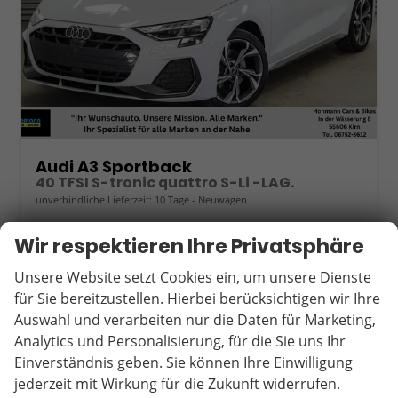
Audi A3 Sportback
40 TFSI S-tronic quattro S-Li -LAG.
unverbindliche Lieferzeit:
10 Tage
Neuwagen
Fahrzeugnr.
18098
Getriebe
Automatik
Wir respektieren Ihre Privatsphäre
Kraftstoff
Benzin
Außenfarbe
Gletscherweiß Metallic (2Y)
Unsere Website setzt Cookies ein, um unsere Dienste
Leistung
150 kW (204 PS)
Kilometerstand
20 km
für Sie bereitzustellen. Hierbei berücksichtigen wir Ihre
44.891,– €
Wir rufen Sie an
Fahrzeugexposé (PDF)
Fahrzeug parken
Auswahl und verarbeiten nur die Daten für Marketing,
incl. 19% MwSt.
Analytics und Personalisierung, für die Sie uns Ihr
Verbrauch kombiniert:
7,10 l/100km
Einverständnis geben. Sie können Ihre Einwilligung
CO
-Klasse:
F
2
jederzeit mit Wirkung für die Zukunft widerrufen.
CO
-Emissionen:
161,00 g/km
2