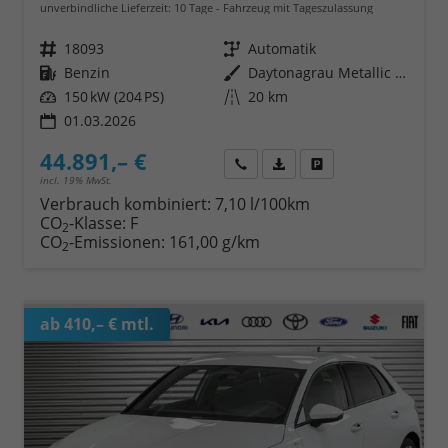
unverbindliche Lieferzeit:
10 Tage
Fahrzeug mit Tageszulassung
Fahrzeugnr.
18093
Getriebe
Automatik
Kraftstoff
Benzin
Außenfarbe
Daytonagrau Metallic (6Y)
Leistung
150 kW (204 PS)
Kilometerstand
20 km
01.03.2026
44.891,– €
Wir rufen Sie an
Fahrzeugexposé (PDF)
Fahrzeug parken
incl. 19% MwSt.
Verbrauch kombiniert:
7,10 l/100km
CO
-Klasse:
F
2
CO
-Emissionen:
161,00 g/km
2
ab 410,– € mtl.