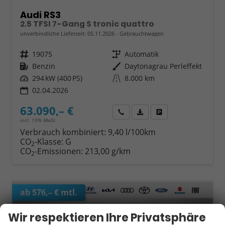
Audi RS3
2.5 TFSI 7-Gang S tronic quattro
unverbindliche Lieferzeit:
05.11.2026
Gebrauchtwagen
Fahrzeugnr.
19075
Getriebe
Automatik
Kraftstoff
Benzin
Außenfarbe
Daytonagrau Perleffekt
Leistung
294 kW (400 PS)
Kilometerstand
8.000 km
02.04.2026
63.090,– €
Wir rufen Sie an
Fahrzeugexposé (PDF)
Fahrzeug parken
incl. 19% MwSt.
Verbrauch kombiniert:
9,40 l/100km
CO
-Klasse:
G
2
CO
-Emissionen:
213,00 g/km
2
ab 576,– € mtl.
Wir respektieren Ihre Privatsphäre