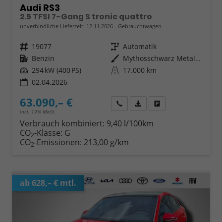
Audi RS3
2.5 TFSI 7-Gang S tronic quattro
unverbindliche Lieferzeit:
12.11.2026
Gebrauchtwagen
Fahrzeugnr.
19077
Getriebe
Automatik
Kraftstoff
Benzin
Außenfarbe
Mythosschwarz Metallic
Leistung
294 kW (400 PS)
Kilometerstand
17.000 km
02.04.2026
63.090,– €
Wir rufen Sie an
Fahrzeugexposé (PDF)
Fahrzeug parken
incl. 19% MwSt.
Verbrauch kombiniert:
9,40 l/100km
CO
-Klasse:
G
2
CO
-Emissionen:
213,00 g/km
2
ab 628,– € mtl.