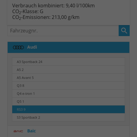
Verbrauch kombiniert:
9,40 l/100km
CO
-Klasse:
G
2
CO
-Emissionen:
213,00 g/km
2
Fahrzeugnr.
Audi
A3 Sportback
24
A5
2
A5 Avant
5
Q3
8
Q4 e-tron
1
Q5
1
RS3
9
S3 Sportback
2
Baic