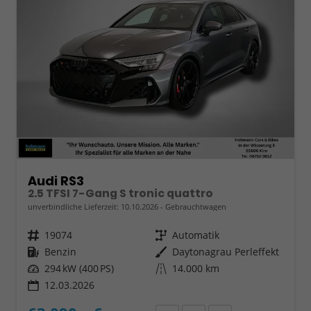
Audi RS3
2.5 TFSI 7-Gang S tronic quattro
unverbindliche Lieferzeit:
10.10.2026
Gebrauchtwagen
Fahrzeugnr.
19074
Getriebe
Automatik
Kraftstoff
Benzin
Außenfarbe
Daytonagrau Perleffekt
Leistung
294 kW (400 PS)
Kilometerstand
14.000 km
12.03.2026