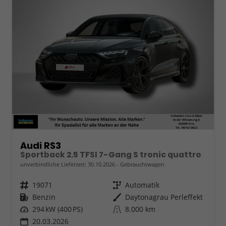
Audi RS3
Sportback 2.5 TFSI 7-Gang S tronic quattro
unverbindliche Lieferzeit:
30.10.2026
Gebrauchtwagen
Fahrzeugnr.
19071
Getriebe
Automatik
Kraftstoff
Benzin
Außenfarbe
Daytonagrau Perleffekt
Leistung
294 kW (400 PS)
Kilometerstand
8.000 km
20.03.2026