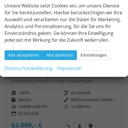
Unsere Website setzt Cookies ein, um unsere Dienste
für Sie bereitzustellen. Hierbei berücksichtigen wir Ihre
Auswahl und verarbeiten nur die Daten für Marketing,
Analytics und Personalisierung, für die Sie uns Ihr
Einverständnis geben. Sie können Ihre Einwilligung
jederzeit mit Wirkung für die Zukunft widerrufen.
Alle akzeptieren
Alle ablehnen
Einstellungen
Datenschutzerklärung
Impressum
Audi RS3
2.5 TFSI 7-Gang S tronic quattro
unverbindliche Lieferzeit:
07.11.2026
Gebrauchtwagen
Fahrzeugnr.
19076
Getriebe
Automatik
Kraftstoff
Benzin
Außenfarbe
Mythosschwarz Metallic
Leistung
294 kW (400 PS)
Kilometerstand
11.000 km
02.04.2026
63.090,– €
Wir rufen Sie an
Fahrzeugexposé (PDF)
Fahrzeug parken