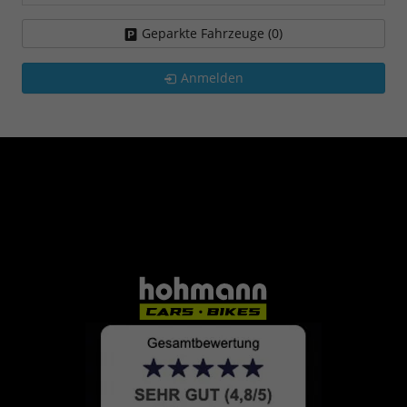
Geparkte Fahrzeuge (
0
)
Anmelden