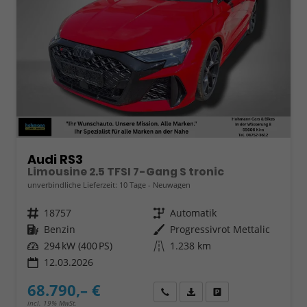
Audi RS3
Limousine 2.5 TFSI 7-Gang S tronic
unverbindliche Lieferzeit:
10 Tage
Neuwagen
Fahrzeugnr.
18757
Getriebe
Automatik
Kraftstoff
Benzin
Außenfarbe
Progressivrot Mettalic
Leistung
294 kW (400 PS)
Kilometerstand
1.238 km
12.03.2026
68.790,– €
Wir rufen Sie an
Fahrzeugexposé (PDF)
Fahrzeug parken
incl. 19% MwSt.