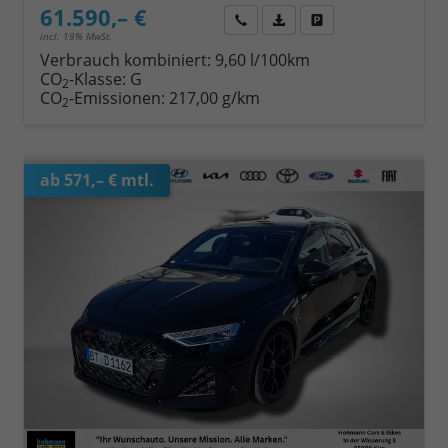
61.590,– €
Wir rufen Sie an
Fahrzeugexposé (PDF)
Fahrzeug parken
incl. 19% MwSt.
Verbrauch kombiniert:
9,60 l/100km
CO
-Klasse:
G
2
CO
-Emissionen:
217,00 g/km
2
ab 571,– € mtl.