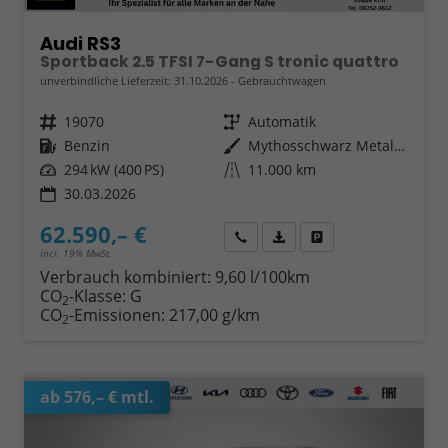
Audi RS3
Sportback 2.5 TFSI 7-Gang S tronic quattro
unverbindliche Lieferzeit:
31.10.2026
Gebrauchtwagen
Fahrzeugnr.
19070
Getriebe
Automatik
Kraftstoff
Benzin
Außenfarbe
Mythosschwarz Metallic
Leistung
294 kW (400 PS)
Kilometerstand
11.000 km
30.03.2026
62.590,– €
Wir rufen Sie an
Fahrzeugexposé (PDF)
Fahrzeug parken
incl. 19% MwSt.
Verbrauch kombiniert:
9,60 l/100km
CO
-Klasse:
G
2
CO
-Emissionen:
217,00 g/km
2
ab 576,– € mtl.