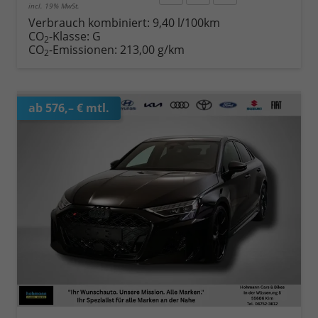
incl. 19% MwSt.
Verbrauch kombiniert:
9,40 l/100km
CO
-Klasse:
G
2
CO
-Emissionen:
213,00 g/km
2
ab 576,– € mtl.