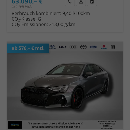
63.090,– €
Wir rufen Sie an
Fahrzeugexposé (PDF)
Fahrzeug parken
incl. 19% MwSt.
Verbrauch kombiniert:
9,40 l/100km
CO
-Klasse:
G
2
CO
-Emissionen:
213,00 g/km
2
ab 576,– € mtl.