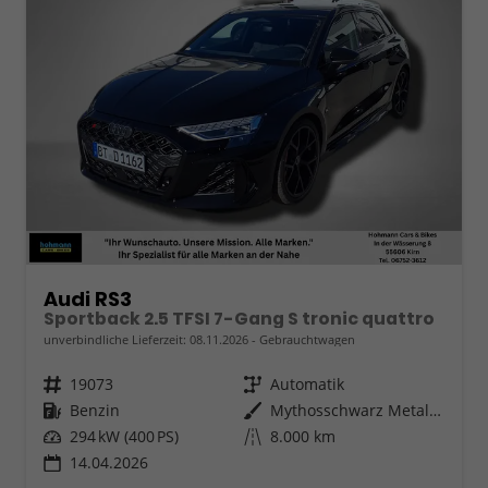
Audi RS3
Sportback 2.5 TFSI 7-Gang S tronic quattro
unverbindliche Lieferzeit:
08.11.2026
Gebrauchtwagen
Fahrzeugnr.
19073
Getriebe
Automatik
Kraftstoff
Benzin
Außenfarbe
Mythosschwarz Metallic
Leistung
294 kW (400 PS)
Kilometerstand
8.000 km
14.04.2026