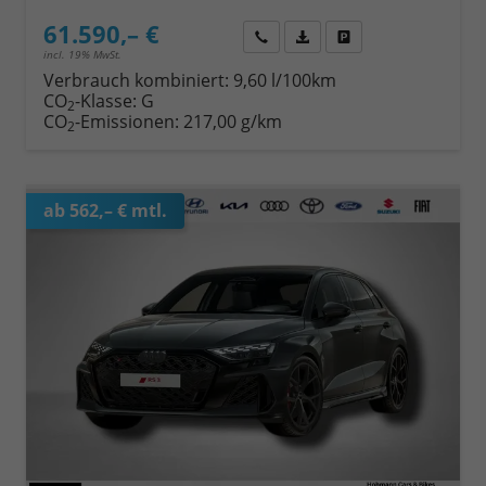
61.590,– €
Wir rufen Sie an
Fahrzeugexposé (PDF)
Fahrzeug parken
incl. 19% MwSt.
Verbrauch kombiniert:
9,60 l/100km
CO
-Klasse:
G
2
CO
-Emissionen:
217,00 g/km
2
ab 562,– € mtl.