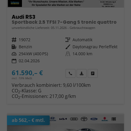
Audi RS3
Sportback 2.5 TFSI 7-Gang S tronic quattro
unverbindliche Lieferzeit:
05.11.2026
Gebrauchtwagen
Fahrzeugnr.
19072
Getriebe
Automatik
Kraftstoff
Benzin
Außenfarbe
Daytonagrau Perleffekt
Leistung
294 kW (400 PS)
Kilometerstand
14.000 km
02.04.2026
61.590,– €
Wir rufen Sie an
Fahrzeugexposé (PDF)
Fahrzeug parken
incl. 19% MwSt.
Verbrauch kombiniert:
9,60 l/100km
CO
-Klasse:
G
2
CO
-Emissionen:
217,00 g/km
2
ab 562,– € mtl.