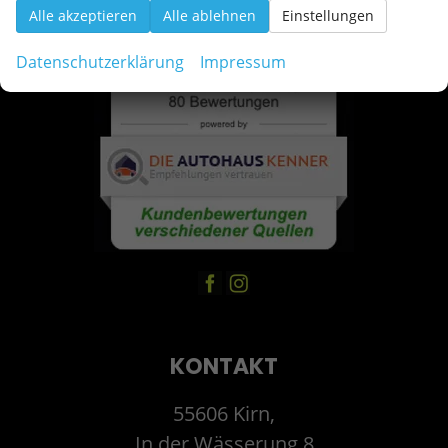
Alle akzeptieren
Alle ablehnen
Einstellungen
Datenschutzerklärung
Impressum
KONTAKT
55606 Kirn,
In der Wässerung 8