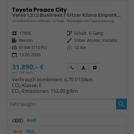
Toyota Proace City
Verso 1,2 L2 Business 7 Sitzer Klima Einparkhilfe Apple Tempomat DAB 10 Zoll Display Regensensor
unverbindliche Lieferzeit:
10 Tage
Neuwagen mit Tageszulassung
Fahrzeugnr.
17895
Getriebe
Schalt. 6-Gang
Kraftstoff
Benzin
Außenfarbe
Silber Atomic metallic
Leistung
81 kW (110 PS)
Kilometerstand
10 km
13.05.2026
31.890,– €
Wir rufen Sie an
Fahrzeugexposé (PDF)
Fahrzeug parken
incl. 19% MwSt.
Verbrauch kombiniert:
6,70 l/100km
CO
-Klasse:
E
2
CO
-Emissionen:
152,00 g/km
2
Fahrzeugnr.
Audi
Baic