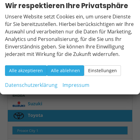
Wir respektieren Ihre Privatsphäre
MINI
Unsere Website setzt Cookies ein, um unsere Dienste
Mitsubishi
für Sie bereitzustellen. Hierbei berücksichtigen wir Ihre
Auswahl und verarbeiten nur die Daten für Marketing,
Nissan
Analytics und Personalisierung, für die Sie uns Ihr
Opel
Einverständnis geben. Sie können Ihre Einwilligung
jederzeit mit Wirkung für die Zukunft widerrufen.
Peugeot
Renault
Alle akzeptieren
Alle ablehnen
Einstellungen
Seat
Datenschutzerklärung
Impressum
Skoda
Suzuki
Toyota
Proace City
1