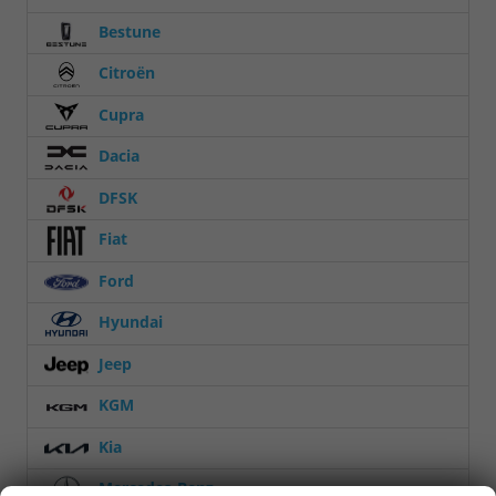
Bestune
Citroën
Cupra
Dacia
DFSK
Fiat
Ford
Hyundai
Jeep
KGM
Kia
Mercedes-Benz