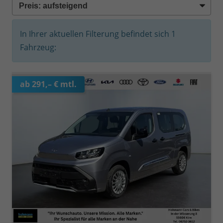
In Ihrer aktuellen Filterung befindet sich
1
Fahrzeug:
ab 291,– € mtl.