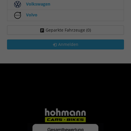
Volkswagen
Volvo
Geparkte Fahrzeuge (
0
)
Anmelden