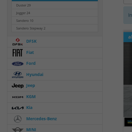
Duster
29
Jogger
24
I
Sandero
10
Sandero Stepway
2
a
DFSK
Fiat
Ford
Hyundai
Jeep
KGM
Kia
Mercedes-Benz
MINI