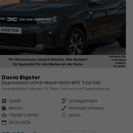
Dacia Bigster
Expression LKHZ+Navi+SHZ+RFK TCe 140
unverbindliche Lieferzeit:
10 Tage
Fahrzeug mit Tageszulassung
Fahrzeugnr.
20436
Getriebe
Schaltgetriebe
Kraftstoff
Benzin
Außenfarbe
Perlmutt-Schwarz
Leistung
103 kW (140 PS)
Kilometerstand
20 km
24.04.2026