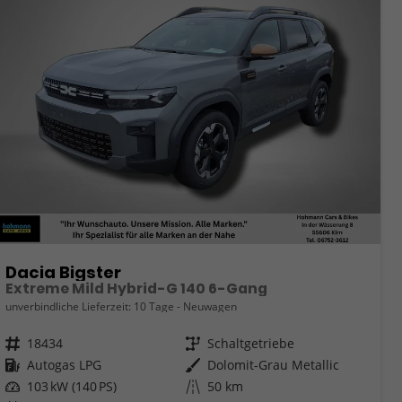
Dacia Bigster
Extreme Mild Hybrid-G 140 6-Gang
unverbindliche Lieferzeit:
10 Tage
Neuwagen
Fahrzeugnr.
18434
Getriebe
Schaltgetriebe
Kraftstoff
Autogas LPG
Außenfarbe
Dolomit-Grau Metallic
Leistung
103 kW (140 PS)
Kilometerstand
50 km