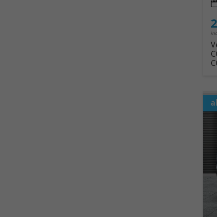
2
in
V
C
C
a