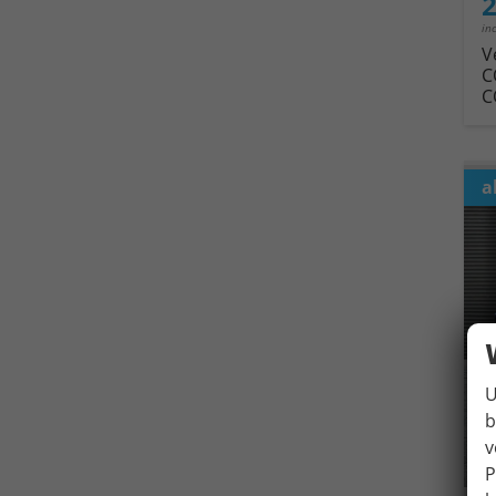
2
in
V
C
C
a
U
b
v
P