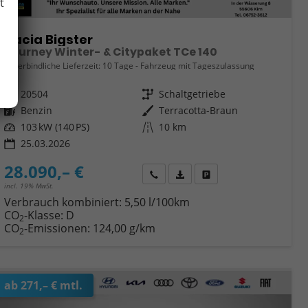
t
Dacia Bigster
Journey Winter- & Citypaket TCe 140
unverbindliche Lieferzeit:
10 Tage
Fahrzeug mit Tageszulassung
Fahrzeugnr.
20504
Getriebe
Schaltgetriebe
Kraftstoff
Benzin
Außenfarbe
Terracotta-Braun
Leistung
103 kW (140 PS)
Kilometerstand
10 km
25.03.2026
28.090,– €
Wir rufen Sie an
Fahrzeugexposé (PDF)
Fahrzeug parken
incl. 19% MwSt.
Verbrauch kombiniert:
5,50 l/100km
CO
-Klasse:
D
2
CO
-Emissionen:
124,00 g/km
2
ab 271,– € mtl.