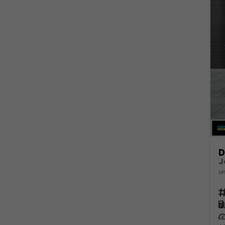
D
J
un
Fahrz
Kra
Leis