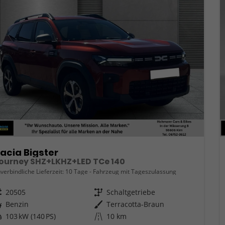
acia Bigster
ourney SHZ+LKHZ+LED TCe 140
verbindliche Lieferzeit:
10 Tage
Fahrzeug mit Tageszulassung
eugnr.
20505
Getriebe
Schaltgetriebe
ftstoff
Benzin
Außenfarbe
Terracotta-Braun
tung
103 kW (140 PS)
Kilometerstand
10 km