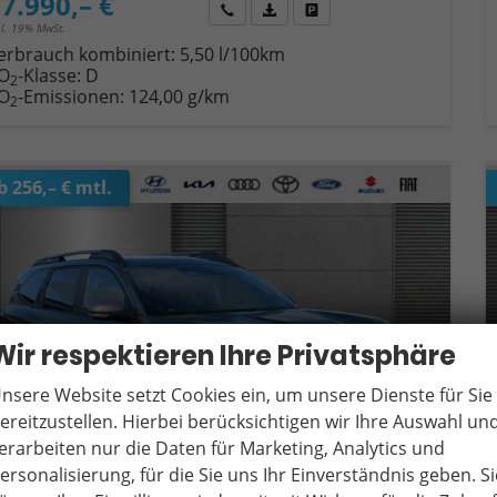
7.990,– €
Wir rufen Sie an
Fahrzeugexposé (PDF)
Fahrzeug parken
cl. 19% MwSt.
erbrauch kombiniert:
5,50 l/100km
O
-Klasse:
D
2
O
-Emissionen:
124,00 g/km
2
b 256,– € mtl.
Wir respektieren Ihre Privatsphäre
nsere Website setzt Cookies ein, um unsere Dienste für Sie
ereitzustellen. Hierbei berücksichtigen wir Ihre Auswahl un
erarbeiten nur die Daten für Marketing, Analytics und
ersonalisierung, für die Sie uns Ihr Einverständnis geben. Si