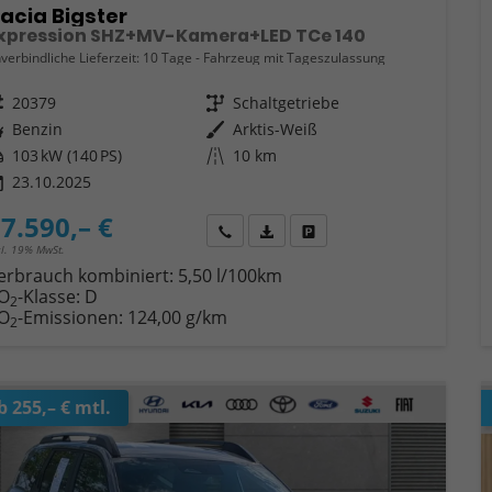
acia Bigster
xpression SHZ+MV-Kamera+LED TCe 140
verbindliche Lieferzeit:
10 Tage
Fahrzeug mit Tageszulassung
eugnr.
20379
Getriebe
Schaltgetriebe
ftstoff
Benzin
Außenfarbe
Arktis-Weiß
tung
103 kW (140 PS)
Kilometerstand
10 km
23.10.2025
7.590,– €
Wir rufen Sie an
Fahrzeugexposé (PDF)
Fahrzeug parken
cl. 19% MwSt.
erbrauch kombiniert:
5,50 l/100km
O
-Klasse:
D
2
O
-Emissionen:
124,00 g/km
2
b 255,– € mtl.