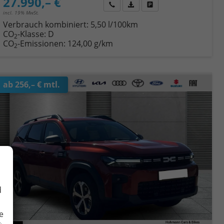
27.990,– €
Wir rufen Sie an
Fahrzeugexposé (PDF)
Fahrzeug parken
incl. 19% MwSt.
Verbrauch kombiniert:
5,50 l/100km
CO
-Klasse:
D
2
CO
-Emissionen:
124,00 g/km
2
ab 256,– € mtl.
d
e