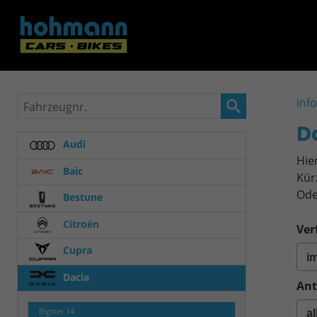
Fahrzeugnr.
inf
D
Audi
Hie
Baic
Kür
Ode
Bestune
Citroën
Ver
Cupra
Dacia
Ant
Bigster
14