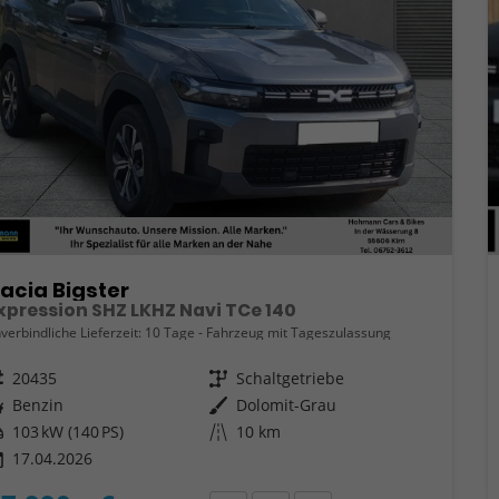
acia Bigster
xpression SHZ LKHZ Navi TCe 140
verbindliche Lieferzeit:
10 Tage
Fahrzeug mit Tageszulassung
eugnr.
20435
Getriebe
Schaltgetriebe
ftstoff
Benzin
Außenfarbe
Dolomit-Grau
tung
103 kW (140 PS)
Kilometerstand
10 km
17.04.2026