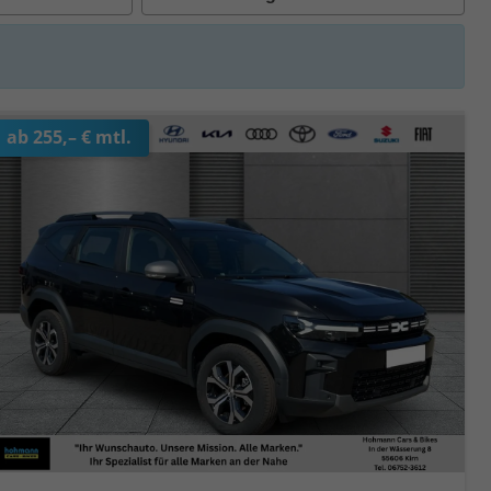
ab 255,– € mtl.