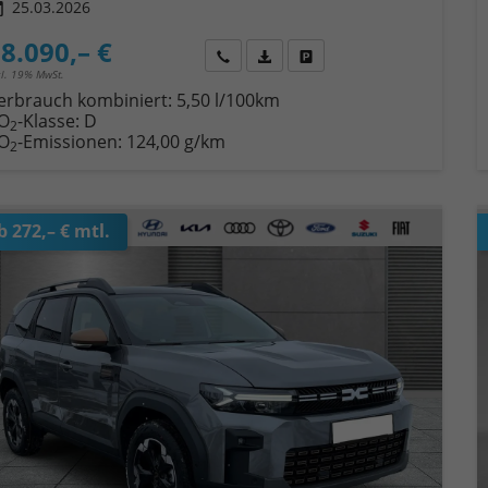
25.03.2026
8.090,– €
Wir rufen Sie an
Fahrzeugexposé (PDF)
Fahrzeug parken
cl. 19% MwSt.
erbrauch kombiniert:
5,50 l/100km
O
-Klasse:
D
2
O
-Emissionen:
124,00 g/km
2
b 272,– € mtl.