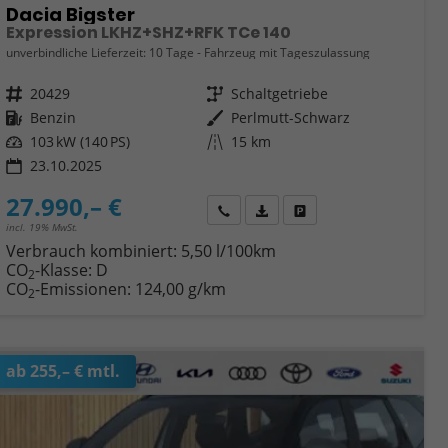
Dacia Bigster
Expression LKHZ+SHZ+RFK TCe 140
unverbindliche Lieferzeit:
10 Tage
Fahrzeug mit Tageszulassung
Fahrzeugnr.
20429
Getriebe
Schaltgetriebe
Kraftstoff
Benzin
Außenfarbe
Perlmutt-Schwarz
Leistung
103 kW (140 PS)
Kilometerstand
15 km
23.10.2025
27.990,– €
Wir rufen Sie an
Fahrzeugexposé (PDF)
Fahrzeug parken
incl. 19% MwSt.
Verbrauch kombiniert:
5,50 l/100km
CO
-Klasse:
D
2
CO
-Emissionen:
124,00 g/km
2
ab 255,– € mtl.