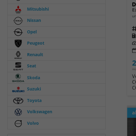
D
Mitsubishi
E
un
Nissan
Fahrz
Opel
Kra
Leis
Peugeot
Renault
2
Seat
in
V
Skoda
C
C
Suzuki
Toyota
Volkswagen
a
Volvo