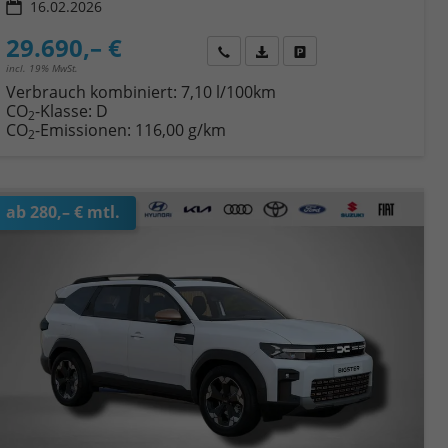
16.02.2026
29.690,– €
Wir rufen Sie an
Fahrzeugexposé (PDF)
Fahrzeug parken
incl. 19% MwSt.
Verbrauch kombiniert:
7,10 l/100km
CO
-Klasse:
D
2
CO
-Emissionen:
116,00 g/km
2
ab 280,– € mtl.