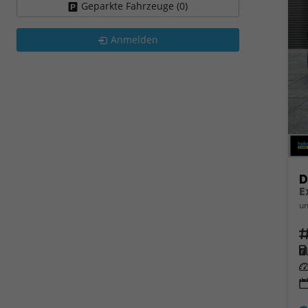
Geparkte Fahrzeuge (
0
)
Anmelden
D
E
un
Fahrz
Kra
Leis