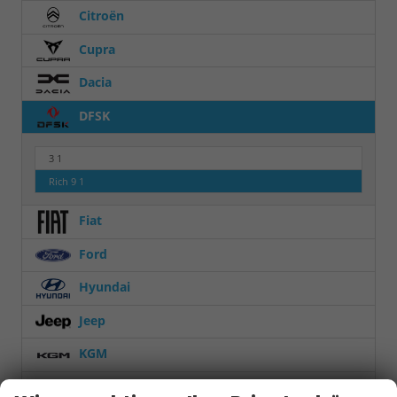
Citroën
Cupra
Dacia
DFSK
3
1
Rich 9
1
Fiat
Ford
Hyundai
Jeep
KGM
Kia