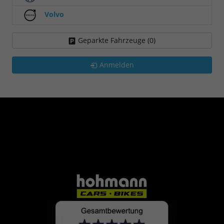
Volvo
Geparkte Fahrzeuge (
0
)
Anmelden