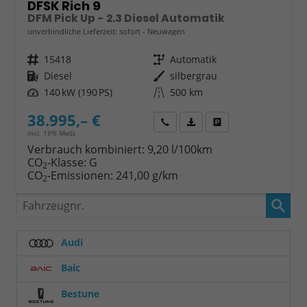
DFSK Rich 9
DFM Pick Up - 2.3 Diesel Automatik
unverbindliche Lieferzeit: sofort
Neuwagen
Fahrzeugnr.
15418
Getriebe
Automatik
Kraftstoff
Diesel
Außenfarbe
silbergrau
Leistung
140 kW (190 PS)
Kilometerstand
500 km
38.995,– €
Wir rufen Sie an
Fahrzeugexposé (PDF)
Fahrzeug parken
incl. 19% MwSt.
Verbrauch kombiniert:
9,20 l/100km
CO
-Klasse:
G
2
CO
-Emissionen:
241,00 g/km
2
Fahrzeugnr.
Audi
Baic
Bestune