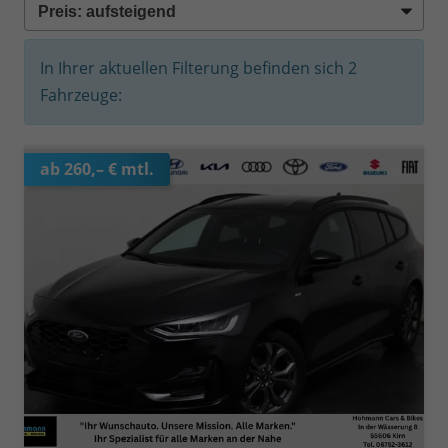
In Ihrer aktuellen Filterung befinden sich
2
Fahrzeuge:
ab 260,– € mtl.