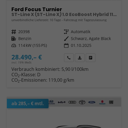
Ford Focus Turnier
ST-Line X (ST-Line X) 1.0 EcoBoost Hybrid 114kW (155 PS) 7-Gang-Automatikgetriebe
unverbindliche Lieferzeit:
10 Tage
Fahrzeug mit Tageszulassung
Fahrzeugnr.
20398
Getriebe
Automatik
Kraftstoff
Benzin
Außenfarbe
Schwarz, Agate Black
Leistung
114 kW (155 PS)
01.10.2025
28.490,– €
Wir rufen Sie an
Fahrzeugexposé (PDF)
Fahrzeug parken
incl. 19% MwSt.
Verbrauch kombiniert:
5,90 l/100km
CO
-Klasse:
D
2
CO
-Emissionen:
119,00 g/km
2
ab 285,– € mtl.