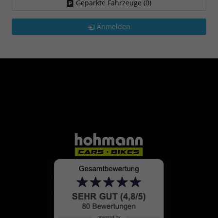
Geparkte Fahrzeuge (
0
)
Anmelden