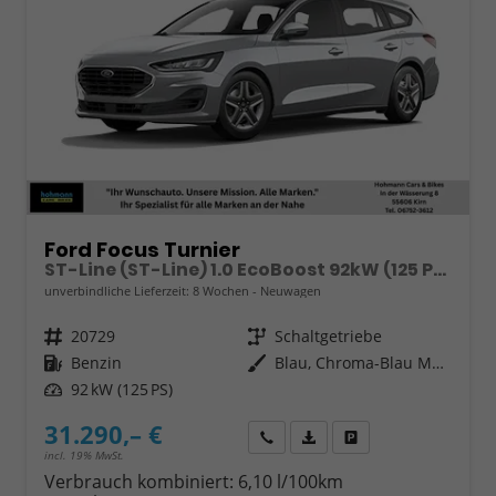
Ford Focus Turnier
ST-Line (ST-Line) 1.0 EcoBoost 92kW (125 PS) 6-Gang Schaltgetriebe
unverbindliche Lieferzeit:
8 Wochen
Neuwagen
Fahrzeugnr.
20729
Getriebe
Schaltgetriebe
Kraftstoff
Benzin
Außenfarbe
Blau, Chroma-Blau Metallic (PN4FT0)
Leistung
92 kW (125 PS)
31.290,– €
Wir rufen Sie an
Fahrzeugexposé (PDF)
Fahrzeug parken
incl. 19% MwSt.
Verbrauch kombiniert:
6,10 l/100km