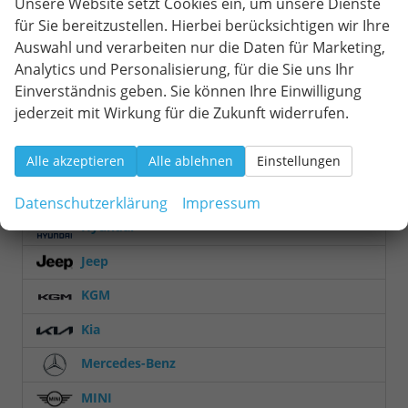
Unsere Website setzt Cookies ein, um unsere Dienste
Focus Turnier
2
für Sie bereitzustellen. Hierbei berücksichtigen wir Ihre
Auswahl und verarbeiten nur die Daten für Marketing,
Grand Tourneo
9
Analytics und Personalisierung, für die Sie uns Ihr
Kuga
11
Einverständnis geben. Sie können Ihre Einwilligung
Puma
7
jederzeit mit Wirkung für die Zukunft widerrufen.
Tourneo Courier
8
Tourneo Custom
1
Alle akzeptieren
Alle ablehnen
Einstellungen
Transit
1
Transit Custom
9
Datenschutzerklärung
Impressum
Hyundai
Jeep
KGM
Kia
Mercedes-Benz
MINI