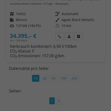
unverbindliche Lieferzeit:
10 Tage
Neuwagen
Fahrzeugnr.
16452
Getriebe
Automatik
Kraftstoff
Benzin
Außenfarbe
Agate Black Metallic
Leistung
137 kW (186 PS)
Kilometerstand
10 km
34.395,– €
Wir rufen Sie an
Fahrzeugexposé (PDF)
Fahrzeug parken
incl. 19% MwSt.
Verbrauch kombiniert:
6,90 l/100km
CO
-Klasse:
F
2
CO
-Emissionen:
157,00 g/km
2
Datensätze pro Seite:
10
20
50
100
250
Seiten:
1
2