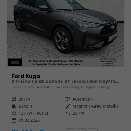
Ford Kuga
ST-Line 1.5 EB Autom. ST Line 5J.Gar KeyFree Kamera
unverbindliche Lieferzeit:
10 Tage
Fahrzeug mit Tageszulassung
Fahrzeugnr.
20771
Getriebe
Automatik
Kraftstoff
Benzin
Außenfarbe
Magnetic-Grau Metallic
Leistung
137 kW (186 PS)
Kilometerstand
20 km
01.03.2026