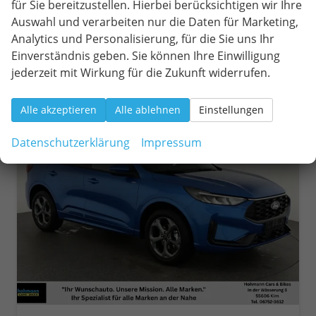
für Sie bereitzustellen. Hierbei berücksichtigen wir Ihre
incl. 19% MwSt.
Auswahl und verarbeiten nur die Daten für Marketing,
Verbrauch kombiniert:
6,90 l/100km
CO
-Klasse:
F
Analytics und Personalisierung, für die Sie uns Ihr
2
CO
-Emissionen:
157,00 g/km
2
Einverständnis geben. Sie können Ihre Einwilligung
jederzeit mit Wirkung für die Zukunft widerrufen.
ab 300,– € mtl.
Alle akzeptieren
Alle ablehnen
Einstellungen
Datenschutzerklärung
Impressum