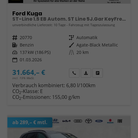
Ford Kuga
ST-Line 1.5 EB Autom. ST Line 5J.Gar KeyFree Kamera
unverbindliche Lieferzeit:
10 Tage
Fahrzeug mit Tageszulassung
Fahrzeugnr.
20770
Getriebe
Automatik
Kraftstoff
Benzin
Außenfarbe
Agate-Black Metallic
Leistung
137 kW (186 PS)
Kilometerstand
20 km
01.03.2026
31.664,– €
Wir rufen Sie an
Fahrzeugexposé (PDF)
Fahrzeug parken
incl. 19% MwSt.
Verbrauch kombiniert:
6,80 l/100km
CO
-Klasse:
E
2
CO
-Emissionen:
155,00 g/km
2
ab 289,– € mtl.