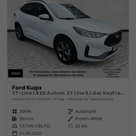
Ford Kuga
ST-Line 1.5 EB Autom. ST Line 5J.Gar KeyFree Kamera
unverbindliche Lieferzeit:
10 Tage
Fahrzeug mit Tageszulassung
Fahrzeugnr.
20696
Getriebe
Automatik
Kraftstoff
Benzin
Außenfarbe
Frozen-White
Leistung
137 kW (186 PS)
Kilometerstand
20 km
01.05.2026