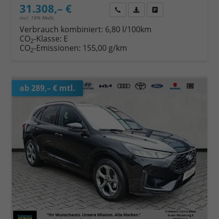
31.308,– €
Wir rufen Sie an
Fahrzeugexposé (PDF)
Fahrzeug parken
incl. 19% MwSt.
Verbrauch kombiniert:
6,80 l/100km
CO
-Klasse:
E
2
CO
-Emissionen:
155,00 g/km
2
ab 289,– € mtl.