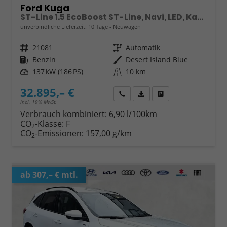
Ford Kuga
ST-Line 1.5 EcoBoost ST-Line, Navi, LED, Kamera, Winter, FS beheizbar
unverbindliche Lieferzeit:
10 Tage
Neuwagen
Fahrzeugnr.
21081
Getriebe
Automatik
Kraftstoff
Benzin
Außenfarbe
Desert Island Blue
Leistung
137 kW (186 PS)
Kilometerstand
10 km
32.895,– €
Wir rufen Sie an
Fahrzeugexposé (PDF)
Fahrzeug parken
incl. 19% MwSt.
Verbrauch kombiniert:
6,90 l/100km
CO
-Klasse:
F
2
CO
-Emissionen:
157,00 g/km
2
ab 307,– € mtl.