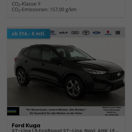
CO
-Klasse:
F
2
CO
-Emissionen:
157,00 g/km
2
ab 314,– € mtl.
Ford Kuga
ST-Line 1.5 EcoBoost ST-Line, Navi, AHK, LED, Kamera, Winter, FS beheizbar, 5 J.-Garantie