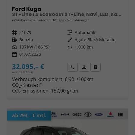
Ford Kuga
ST-Line 1.5 EcoBoost ST-Line, Navi, LED, Kamera, Winter, FS beheizbar
unverbindliche Lieferzeit:
10 Tage
Vorführwagen
Fahrzeugnr.
21079
Getriebe
Automatik
Kraftstoff
Benzin
Außenfarbe
Agate Black Metallic
Leistung
137 kW (186 PS)
Kilometerstand
1.000 km
01.07.2026
32.095,– €
Wir rufen Sie an
Fahrzeugexposé (PDF)
Fahrzeug parken
incl. 19% MwSt.
Verbrauch kombiniert:
6,90 l/100km
CO
-Klasse:
F
2
CO
-Emissionen:
157,00 g/km
2
ab 293,– € mtl.