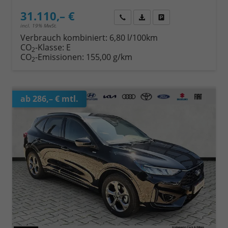
31.110,– €
Wir rufen Sie an
Fahrzeugexposé (PDF)
Fahrzeug parken
incl. 19% MwSt.
Verbrauch kombiniert:
6,80 l/100km
CO
-Klasse:
E
2
CO
-Emissionen:
155,00 g/km
2
ab 286,– € mtl.