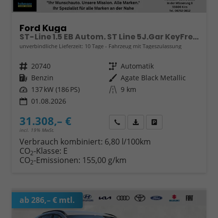
Ford Kuga
ST-Line 1.5 EB Autom. ST Line 5J.Gar KeyFree Kamera
unverbindliche Lieferzeit:
10 Tage
Fahrzeug mit Tageszulassung
Fahrzeugnr.
20740
Getriebe
Automatik
Kraftstoff
Benzin
Außenfarbe
Agate Black Metallic
Leistung
137 kW (186 PS)
Kilometerstand
9 km
01.08.2026
31.308,– €
Wir rufen Sie an
Fahrzeugexposé (PDF)
Fahrzeug parken
incl. 19% MwSt.
Verbrauch kombiniert:
6,80 l/100km
CO
-Klasse:
E
2
CO
-Emissionen:
155,00 g/km
2
ab 286,– € mtl.