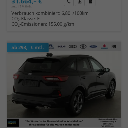
31.664,– €
Wir rufen Sie an
Fahrzeugexposé (PDF)
Fahrzeug parken
incl. 19% MwSt.
Verbrauch kombiniert:
6,80 l/100km
CO
-Klasse:
E
2
CO
-Emissionen:
155,00 g/km
2
ab 293,– € mtl.