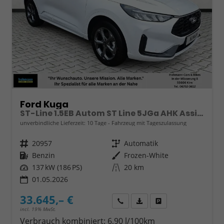
Ford Kuga
ST-Line 1.5EB Autom ST Line 5JGa AHK Assistenzpaket
unverbindliche Lieferzeit:
10 Tage
Fahrzeug mit Tageszulassung
Fahrzeugnr.
20957
Getriebe
Automatik
Kraftstoff
Benzin
Außenfarbe
Frozen-White
Leistung
137 kW (186 PS)
Kilometerstand
20 km
01.05.2026
33.645,– €
Wir rufen Sie an
Fahrzeugexposé (PDF)
Fahrzeug parken
incl. 19% MwSt.
Verbrauch kombiniert:
6,90 l/100km