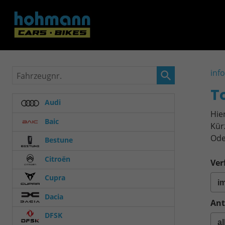
Fahrzeugnr.
inf
T
Audi
Hie
Baic
Kür
Ode
Bestune
Citroën
Ver
Cupra
Dacia
Ant
DFSK