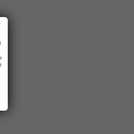
d
e
t