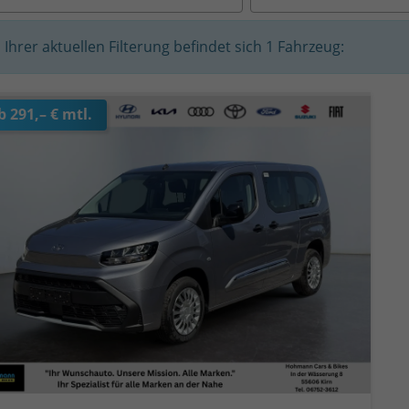
n Ihrer aktuellen Filterung befindet sich
1
Fahrzeug:
b 291,– € mtl.