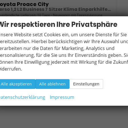
oyota Proace City
Verso 1,2 L2 Business 7 Sitzer Klima Einparkhilfe Apple Tempomat DAB 10 Zoll Display Regensensor
verbindliche Lieferzeit:
10 Tage
Neuwagen mit Tageszulassung
Wir respektieren Ihre Privatsphäre
eugnr.
17895
Getriebe
Schalt. 6-Gang
ftstoff
Benzin
Außenfarbe
Silber Atomic metallic
nsere Website setzt Cookies ein, um unsere Dienste für Sie
tung
81 kW (110 PS)
Kilometerstand
10 km
ereitzustellen. Hierbei berücksichtigen wir Ihre Auswahl un
13.05.2026
erarbeiten nur die Daten für Marketing, Analytics und
ersonalisierung, für die Sie uns Ihr Einverständnis geben. Si
1.890,– €
Wir rufen Sie an
Fahrzeugexposé (PDF)
Fahrzeug parken
önnen Ihre Einwilligung jederzeit mit Wirkung für die Zukunf
cl. 19% MwSt.
iderrufen.
erbrauch kombiniert:
6,70 l/100km
O
-Klasse:
E
2
O
-Emissionen:
152,00 g/km
Alle akzeptieren
Alle ablehnen
Einstellungen
2
atenschutzerklärung
Impressum