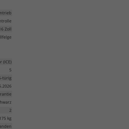
ntrieb
trolle
16 Zoll
lfelge
 (ICE)
5
5-türig
5.2026
rantie
hwarz
2
175 kg
anden