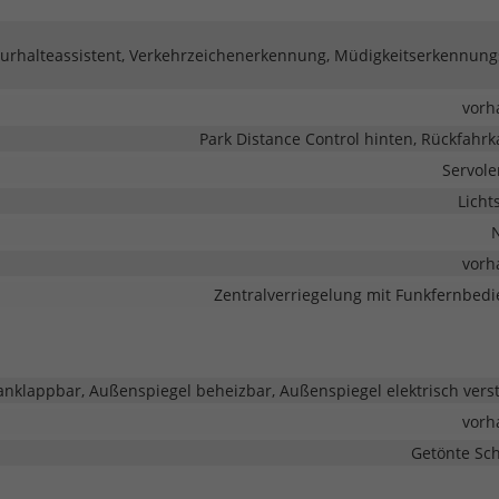
urhalteassistent, Verkehrzeichenerkennung, Müdigkeitserkennung
vorh
Park Distance Control hinten, Rückfahr
Servol
Licht
vorh
Zentralverriegelung mit Funkfernbed
anklappbar, Außenspiegel beheizbar, Außenspiegel elektrisch verst
vorh
Getönte Sc