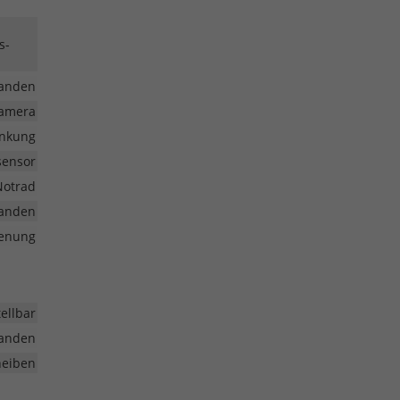
s-
anden
kamera
enkung
sensor
Notrad
anden
ienung
ellbar
anden
heiben