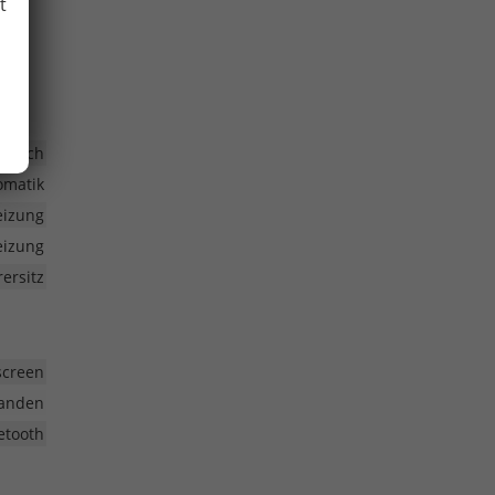
t
ktrisch
omatik
eizung
heizung
ersitz
screen
anden
etooth