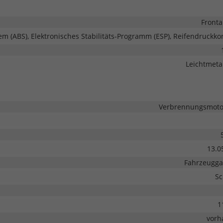
Fronta
em (ABS), Elektronisches Stabilitäts-Programm (ESP), Reifendruckkon
Leichtmetal
Verbrennungsmotor
13.0
Fahrzeugga
Sc
1
vorh