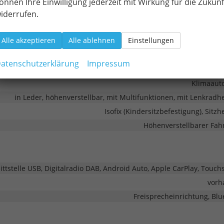
önnen Ihre Einwilligung jederzeit mit Wirkung für die Zukunf
iderrufen.
Alle akzeptieren
Alle ablehnen
Einstellungen
atenschutzerklärung
Impressum
ele
Klimaaut
in Leder, höhenverstellbar, mit Multifunktionen, mit Lenkradh
Isofix (Kindersitzbefestigung), Sitz
Höhenverstellbarer Fahr
ittstelle USB, Digitalradio DAB, Android Auto, Apple CarPlay, Touch
vorh
Freisprecheinrichtung, Blu