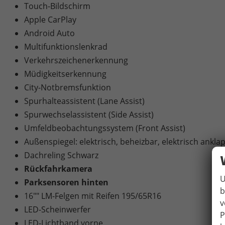
Touch-Bildschirm
Apple CarPlay
Android Auto
Multifunktionslenkrad
Verkehrszeichenerkennung
Müdigkeitserkennung
City-Notbremsfunktion
Spurhalteassistent (Lane Assist)
Spurwechselassistent (Side Assist)
Umfeldbeobachtungssystem (Front Assist)
Außenspiegel: elektrisch, beheizbar, elektrisch ankla
Dachreling Schwarz
Rückfahrkamera
U
Parksensoren hinten
b
16"" LM-Felgen mit Reifen 195/65R16
v
LED-Scheinwerfer
P
LED-Lichtband vorne