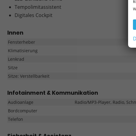
k
Tempolimitassistent
w
Digitales Cockpit
Innen
D
Fensterheber
Klimatisierung
Lenkrad
Sitze
Sitze: Verstellbarkeit
Infotainment & Kommunikation
Audioanlage
Radio/MP3-Player, Radio, Schn
Bordcomputer
Telefon
Sicherheit & Assistenz