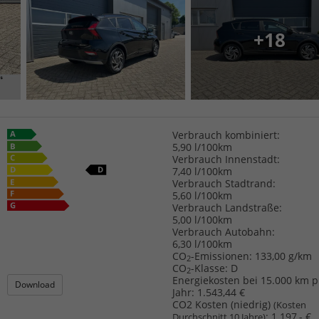
+18
Verbrauch kombiniert:
5,90 l/100km
Verbrauch Innenstadt:
7,40 l/100km
Verbrauch Stadtrand:
5,60 l/100km
Verbrauch Landstraße:
5,00 l/100km
Verbrauch Autobahn:
6,30 l/100km
CO
-Emissionen:
133,00 g/km
2
CO
-Klasse:
D
2
Energiekosten bei 15.000 km p
Download
Jahr:
1.543,44 €
CO2 Kosten (niedrig)
(Kosten
:
1.197,- €
Durchschnitt 10 Jahre)