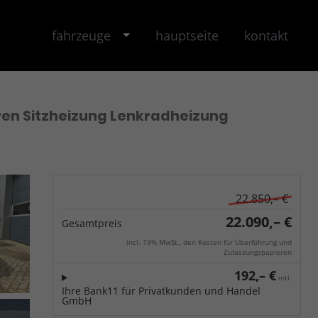
fahrzeuge
hauptseite
kontakt
ren Sitzheizung Lenkradheizung
22.850,– €
22.090,– €
Gesamtpreis
incl. 19% MwSt., den Kosten für Überführung und
Zulassungspapieren
192,– €
mtl.
Ihre Bank11 für Privatkunden und Handel
GmbH