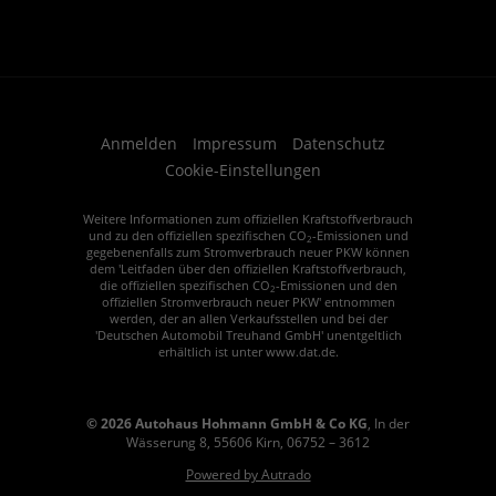
Anmelden
Impressum
Datenschutz
Cookie-Einstellungen
Weitere Informationen zum offiziellen Kraftstoffverbrauch
und zu den offiziellen spezifischen CO
-Emissionen und
2
gegebenenfalls zum Stromverbrauch neuer PKW können
dem 'Leitfaden über den offiziellen Kraftstoffverbrauch,
die offiziellen spezifischen CO
-Emissionen und den
2
offiziellen Stromverbrauch neuer PKW' entnommen
werden, der an allen Verkaufsstellen und bei der
'Deutschen Automobil Treuhand GmbH' unentgeltlich
erhältlich ist unter www.dat.de.
© 2026
Autohaus Hohmann GmbH & Co KG
,
In der
Wässerung 8
,
55606
Kirn,
06752 – 3612
Powered by Autrado