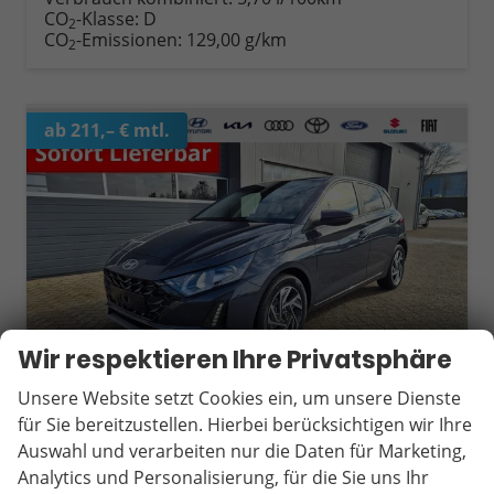
CO
-Klasse:
D
2
CO
-Emissionen:
129,00 g/km
2
ab 211,– € mtl.
Wir respektieren Ihre Privatsphäre
Unsere Website setzt Cookies ein, um unsere Dienste
für Sie bereitzustellen. Hierbei berücksichtigen wir Ihre
Auswahl und verarbeiten nur die Daten für Marketing,
Hyundai i20
Analytics und Personalisierung, für die Sie uns Ihr
1.0 T-GDI 90PS Trend Automatik 5-türig Innenraumkamera 2xKeyless Klimaautomatik Sitzheizung Lenkradheizung Navi Rückf.Kamera PDC Apple CarPlay Android Auto Tempomat Touchscreen 16"LM