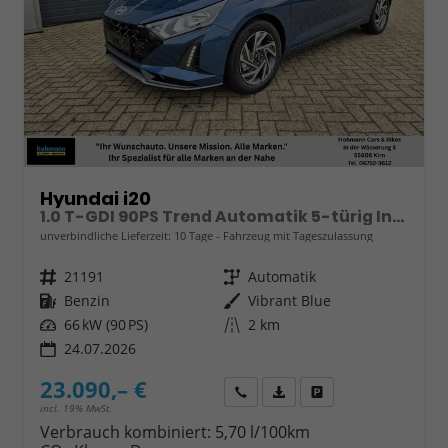
Hyundai i20
1.0 T-GDI 90PS Trend Automatik 5-türig Innenraumkamera 2xKeyless Klimaautomatik Sitzheizung Lenkradheizung Navi Rückf.Kamera PDC Apple CarPlay Android Auto Tempomat Touchscreen 16"LM
unverbindliche Lieferzeit:
10 Tage
Fahrzeug mit Tageszulassung
Fahrzeugnr.
21191
Getriebe
Automatik
Kraftstoff
Benzin
Außenfarbe
Vibrant Blue
Leistung
66 kW (90 PS)
Kilometerstand
2 km
24.07.2026
23.090,– €
Wir rufen Sie an
Fahrzeugexposé (PDF)
Fahrzeug parken
incl. 19% MwSt.
Verbrauch kombiniert:
5,70 l/100km