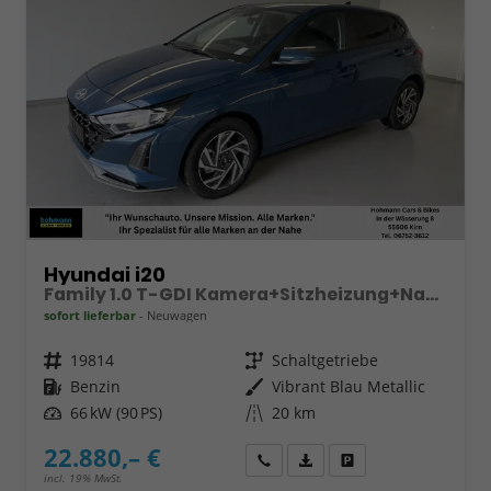
Hyundai i20
Family 1.0 T-GDI Kamera+Sitzheizung+Navi+Alu16+PDC+App-Connect
sofort lieferbar
Neuwagen
Fahrzeugnr.
19814
Getriebe
Schaltgetriebe
Kraftstoff
Benzin
Außenfarbe
Vibrant Blau Metallic
Leistung
66 kW (90 PS)
Kilometerstand
20 km
22.880,– €
Wir rufen Sie an
Fahrzeugexposé (PDF)
Fahrzeug parken
incl. 19% MwSt.