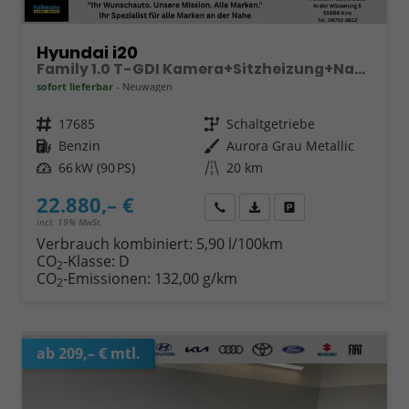
Hyundai i20
Family 1.0 T-GDI Kamera+Sitzheizung+Navi+Alu16+PDC+App-Connect
sofort lieferbar
Neuwagen
Fahrzeugnr.
17685
Getriebe
Schaltgetriebe
Kraftstoff
Benzin
Außenfarbe
Aurora Grau Metallic
Leistung
66 kW (90 PS)
Kilometerstand
20 km
22.880,– €
Wir rufen Sie an
Fahrzeugexposé (PDF)
Fahrzeug parken
incl. 19% MwSt.
Verbrauch kombiniert:
5,90 l/100km
CO
-Klasse:
D
2
CO
-Emissionen:
132,00 g/km
2
ab 209,– € mtl.