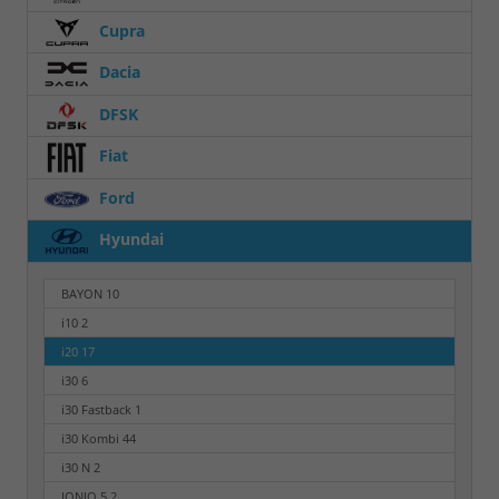
Cupra
Dacia
DFSK
Fiat
Ford
Hyundai
BAYON
10
i10
2
i20
17
i30
6
i30 Fastback
1
i30 Kombi
44
i30 N
2
IONIQ 5
2