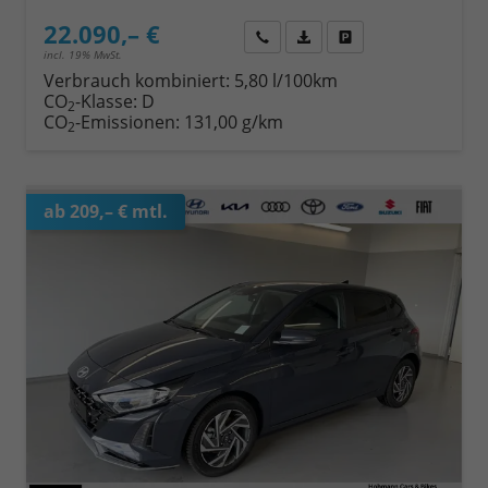
22.090,– €
Wir rufen Sie an
Fahrzeugexposé (PDF)
Fahrzeug parken
incl. 19% MwSt.
Verbrauch kombiniert:
5,80 l/100km
CO
-Klasse:
D
2
CO
-Emissionen:
131,00 g/km
2
ab 209,– € mtl.