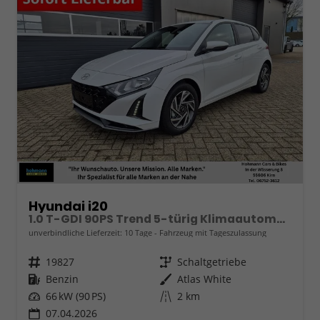
Hyundai i20
1.0 T-GDI 90PS Trend 5-türig Klimaautomatik Sitzheizung Lenkradheizung Rückf.Kamera PDC Apple CarPlay Android Auto Tempomat Touchscreen 16"LM
unverbindliche Lieferzeit:
10 Tage
Fahrzeug mit Tageszulassung
Fahrzeugnr.
19827
Getriebe
Schaltgetriebe
Kraftstoff
Benzin
Außenfarbe
Atlas White
Leistung
66 kW (90 PS)
Kilometerstand
2 km
07.04.2026