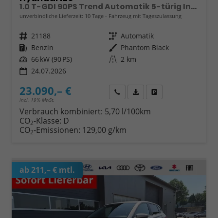
1.0 T-GDI 90PS Trend Automatik 5-türig Innenraumkamera 2xKeyless Klimaautomatik Sitzheizung Lenkradheizung Navi Rückf.Kamera PDC Apple CarPlay Android Auto Tempomat Touchscreen 16"LM
unverbindliche Lieferzeit:
10 Tage
Fahrzeug mit Tageszulassung
Fahrzeugnr.
21188
Getriebe
Automatik
Kraftstoff
Benzin
Außenfarbe
Phantom Black
Leistung
66 kW (90 PS)
Kilometerstand
2 km
24.07.2026
23.090,– €
Wir rufen Sie an
Fahrzeugexposé (PDF)
Fahrzeug parken
incl. 19% MwSt.
Verbrauch kombiniert:
5,70 l/100km
CO
-Klasse:
D
2
CO
-Emissionen:
129,00 g/km
2
ab 211,– € mtl.