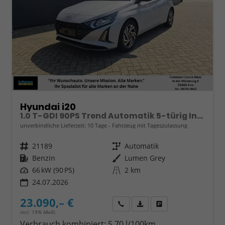
Hyundai i20
1.0 T-GDI 90PS Trend Automatik 5-türig Innenraumkamera 2xKeyless Klimaautomatik Sitzheizung Lenkradheizung Navi Rückf.Kamera PDC Apple CarPlay Android Auto Tempomat Touchscreen 16"LM
unverbindliche Lieferzeit:
10 Tage
Fahrzeug mit Tageszulassung
Fahrzeugnr.
21189
Getriebe
Automatik
Kraftstoff
Benzin
Außenfarbe
Lumen Grey
Leistung
66 kW (90 PS)
Kilometerstand
2 km
24.07.2026
23.090,– €
Wir rufen Sie an
Fahrzeugexposé (PDF)
Fahrzeug parken
incl. 19% MwSt.
Verbrauch kombiniert:
5,70 l/100km