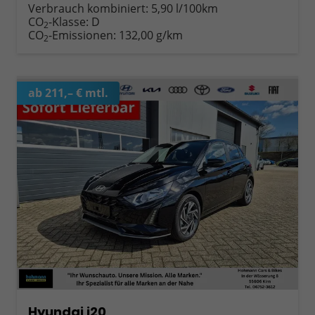
Verbrauch kombiniert:
5,90 l/100km
CO
-Klasse:
D
2
CO
-Emissionen:
132,00 g/km
2
ab 211,– € mtl.
Hyundai i20