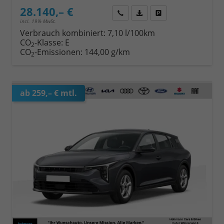
28.140,– €
Wir rufen Sie an
Fahrzeugexposé (PDF)
Fahrzeug parken
incl. 19% MwSt.
Verbrauch kombiniert:
7,10 l/100km
CO
-Klasse:
E
2
CO
-Emissionen:
144,00 g/km
2
ab 259,– € mtl.