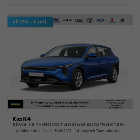
ab 255,– € mtl.
Kia K4
Silver 1.6 T-GDi DCT Android Auto*Navi*SHZ*Kamera*ACC*Keyless*2Z Klimaauto*
unverbindliche Lieferzeit:
30.09.2026
Fahrzeug mit Tageszulassung