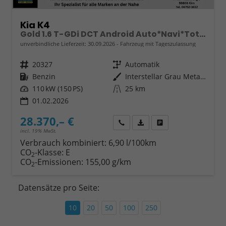
Kia K4
Gold 1.6 T-GDi DCT Android Auto*Navi*Totwinkel*SHZ*Kamera*PrivacyGlas*ACC*Keyless*2Z Klimaauto*
unverbindliche Lieferzeit:
30.09.2026
Fahrzeug mit Tageszulassung
Fahrzeugnr.
20327
Getriebe
Automatik
Kraftstoff
Benzin
Außenfarbe
Interstellar Grau Metallic
Leistung
110 kW (150 PS)
Kilometerstand
25 km
01.02.2026
28.370,– €
Wir rufen Sie an
Fahrzeugexposé (PDF)
Fahrzeug parken
incl. 19% MwSt.
Verbrauch kombiniert:
6,90 l/100km
CO
-Klasse:
E
2
CO
-Emissionen:
155,00 g/km
2
Datensätze pro Seite:
10
20
50
100
250