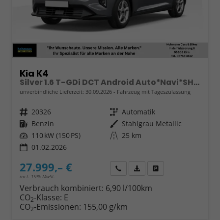
Kia K4
Silver 1.6 T-GDi DCT Android Auto*Navi*SHZ*Kamera*ACC*Keyless*2Z Klimaauto*
unverbindliche Lieferzeit:
30.09.2026
Fahrzeug mit Tageszulassung
Fahrzeugnr.
20326
Getriebe
Automatik
Kraftstoff
Benzin
Außenfarbe
Stahlgrau Metallic
Leistung
110 kW (150 PS)
Kilometerstand
25 km
01.02.2026
27.999,– €
Wir rufen Sie an
Fahrzeugexposé (PDF)
Fahrzeug parken
incl. 19% MwSt.
Verbrauch kombiniert:
6,90 l/100km
CO
-Klasse:
E
2
CO
-Emissionen:
155,00 g/km
2