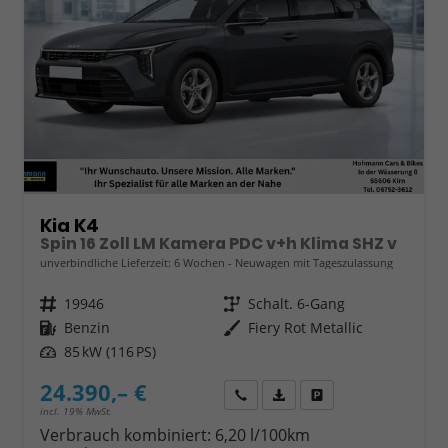
Kia K4
Spin 16 Zoll LM Kamera PDC v+h Klima SHZ v
unverbindliche Lieferzeit:
6 Wochen
Neuwagen mit Tageszulassung
Fahrzeugnr.
19946
Getriebe
Schalt. 6-Gang
Kraftstoff
Benzin
Außenfarbe
Fiery Rot Metallic
Leistung
85 kW (116 PS)
24.390,– €
Wir rufen Sie an
Fahrzeugexposé (PDF)
Fahrzeug parken
incl. 19% MwSt.
Verbrauch kombiniert:
6,20 l/100km