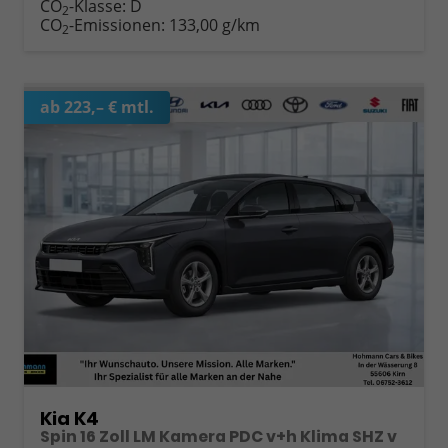
CO
-Klasse:
D
2
CO
-Emissionen:
133,00 g/km
2
ab 223,– € mtl.
Kia K4
Spin 16 Zoll LM Kamera PDC v+h Klima SHZ v