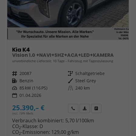
Kia K4
Vision 1.0 +NAVI+SHZ+ACA+LED+KAMERA
unverbindliche Lieferzeit:
10 Tage
Fahrzeug mit Tageszulassung
Fahrzeugnr.
20087
Getriebe
Schaltgetriebe
Kraftstoff
Benzin
Außenfarbe
Steel Grey
Leistung
85 kW (116 PS)
Kilometerstand
240 km
01.04.2026
25.390,– €
Wir rufen Sie an
Fahrzeugexposé (PDF)
Fahrzeug parken
incl. 19% MwSt.
Verbrauch kombiniert:
5,70 l/100km
CO
-Klasse:
D
2
CO
-Emissionen:
129,00 g/km
2