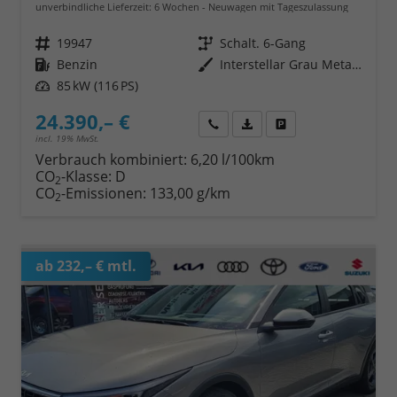
unverbindliche Lieferzeit:
6 Wochen
Neuwagen mit Tageszulassung
Fahrzeugnr.
19947
Getriebe
Schalt. 6-Gang
Kraftstoff
Benzin
Außenfarbe
Interstellar Grau Metallic
Leistung
85 kW (116 PS)
24.390,– €
Wir rufen Sie an
Fahrzeugexposé (PDF)
Fahrzeug parken
incl. 19% MwSt.
Verbrauch kombiniert:
6,20 l/100km
CO
-Klasse:
D
2
CO
-Emissionen:
133,00 g/km
2
ab 232,– € mtl.