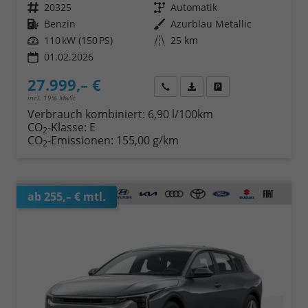
Fahrzeugnr.
20325
Getriebe
Automatik
Kraftstoff
Benzin
Außenfarbe
Azurblau Metallic
Leistung
110 kW (150 PS)
Kilometerstand
25 km
01.02.2026
27.999,– €
Wir rufen Sie an
Fahrzeugexposé (PDF)
Fahrzeug parken
incl. 19% MwSt.
Verbrauch kombiniert:
6,90 l/100km
CO
-Klasse:
E
2
CO
-Emissionen:
155,00 g/km
2
ab 255,– € mtl.