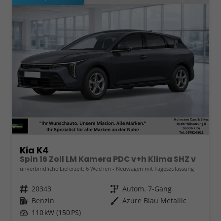
Kia K4
Spin 16 Zoll LM Kamera PDC v+h Klima SHZ v
unverbindliche Lieferzeit:
6 Wochen
Neuwagen mit Tageszulassung
Fahrzeugnr.
20343
Getriebe
Autom. 7-Gang
Kraftstoff
Benzin
Außenfarbe
Azure Blau Metallic
Leistung
110 kW (150 PS)