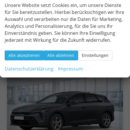
Unsere Website setzt Cookies ein, um unsere Dienste
Kraftstoff
Benzin
Außenfarbe
Stahl Grau Metallic
für Sie bereitzustellen. Hierbei berücksichtigen wir Ihre
Leistung
110 kW (150 PS)
Auswahl und verarbeiten nur die Daten für Marketing,
28.140,– €
Wir rufen Sie an
Fahrzeugexposé (PDF)
Fahrzeug parken
Analytics und Personalisierung, für die Sie uns Ihr
incl. 19% MwSt.
Einverständnis geben. Sie können Ihre Einwilligung
Verbrauch kombiniert:
7,10 l/100km
jederzeit mit Wirkung für die Zukunft widerrufen.
CO
-Klasse:
E
2
CO
-Emissionen:
144,00 g/km
2
Alle akzeptieren
Alle ablehnen
Einstellungen
Datenschutzerklärung
Impressum
ab 257,– € mtl.