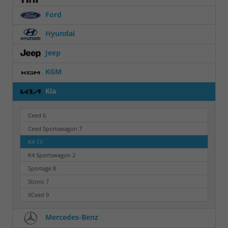
Ford
Hyundai
Jeep
KGM
Kia
Ceed
6
Ceed Sportswagon
7
K4
13
K4 Sportswagon
2
Sportage
8
Stonic
7
XCeed
9
Mercedes-Benz