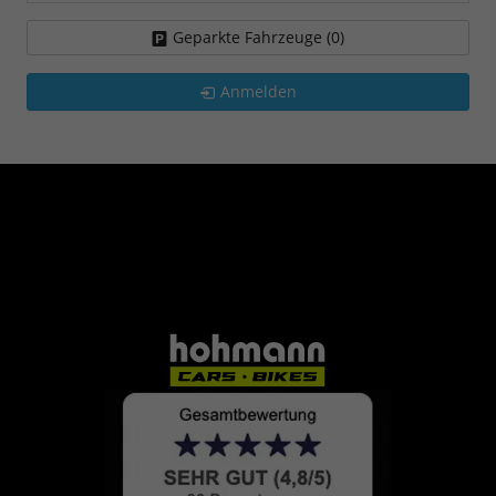
Geparkte Fahrzeuge (
0
)
Anmelden