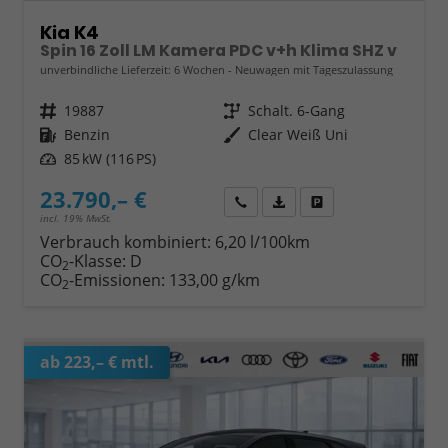
Kia K4
Spin 16 Zoll LM Kamera PDC v+h Klima SHZ v
unverbindliche Lieferzeit:
6 Wochen
Neuwagen mit Tageszulassung
Fahrzeugnr.
19887
Getriebe
Schalt. 6-Gang
Kraftstoff
Benzin
Außenfarbe
Clear Weiß Uni
Leistung
85 kW (116 PS)
23.790,– €
Wir rufen Sie an
Fahrzeugexposé (PDF)
Fahrzeug parken
incl. 19% MwSt.
Verbrauch kombiniert:
6,20 l/100km
CO
-Klasse:
D
2
CO
-Emissionen:
133,00 g/km
2
ab 223,– € mtl.