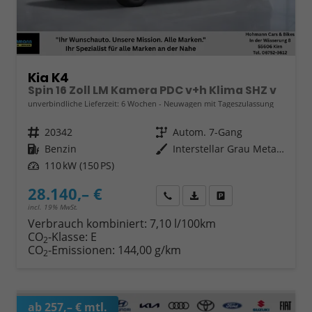
Kia K4
Spin 16 Zoll LM Kamera PDC v+h Klima SHZ v
unverbindliche Lieferzeit:
6 Wochen
Neuwagen mit Tageszulassung
Fahrzeugnr.
20342
Getriebe
Autom. 7-Gang
Kraftstoff
Benzin
Außenfarbe
Interstellar Grau Metallic
Leistung
110 kW (150 PS)
28.140,– €
Wir rufen Sie an
Fahrzeugexposé (PDF)
Fahrzeug parken
incl. 19% MwSt.
Verbrauch kombiniert:
7,10 l/100km
CO
-Klasse:
E
2
CO
-Emissionen:
144,00 g/km
2
ab 257,– € mtl.