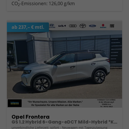
CO
-Emissionen:
126,00 g/km
2
ab 237,– € mtl.
Opel Frontera
GS 1.2 Hybrid 6-Gang-eDCT Mild-Hybrid *Kamera *Alu *Shzg. uvm
unverbindliche Lieferzeit: sofort
Neuwagen mit Tageszulassung