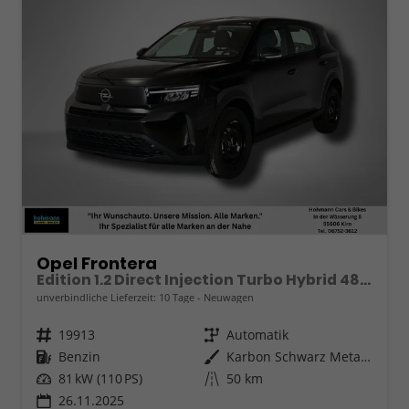
Opel Frontera
Edition 1.2 Direct Injection Turbo Hybrid 48 V Elektrisches 6-Ga
unverbindliche Lieferzeit:
10 Tage
Neuwagen
Fahrzeugnr.
19913
Getriebe
Automatik
Kraftstoff
Benzin
Außenfarbe
Karbon Schwarz Metallic
Leistung
81 kW (110 PS)
Kilometerstand
50 km
26.11.2025