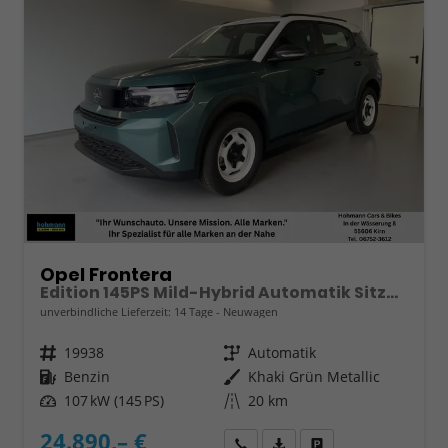
Opel Frontera
Edition 145PS Mild-Hybrid Automatik Sitzheizung+Kamera+ParkPilot
unverbindliche Lieferzeit:
14 Tage
Neuwagen
Fahrzeugnr.
19938
Getriebe
Automatik
Kraftstoff
Benzin
Außenfarbe
Khaki Grün Metallic
Leistung
107 kW (145 PS)
Kilometerstand
20 km
24.890,– €
Wir rufen Sie an
Fahrzeugexposé (PDF)
Fahrzeug parken