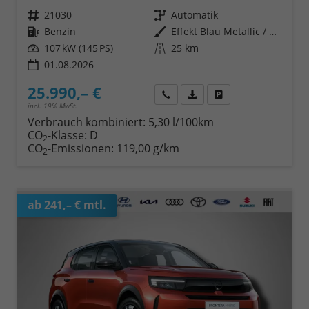
Fahrzeugnr.
21030
Getriebe
Automatik
Kraftstoff
Benzin
Außenfarbe
Effekt Blau Metallic / Dach Schwarz
Leistung
107 kW (145 PS)
Kilometerstand
25 km
01.08.2026
25.990,– €
Wir rufen Sie an
Fahrzeugexposé (PDF)
Fahrzeug parken
incl. 19% MwSt.
Verbrauch kombiniert:
5,30 l/100km
CO
-Klasse:
D
2
CO
-Emissionen:
119,00 g/km
2
ab 241,– € mtl.