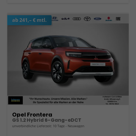
ab 241,– € mtl.
Opel Frontera
GS 1.2 Hybrid 6-Gang-eDCT
unverbindliche Lieferzeit:
10 Tage
Neuwagen