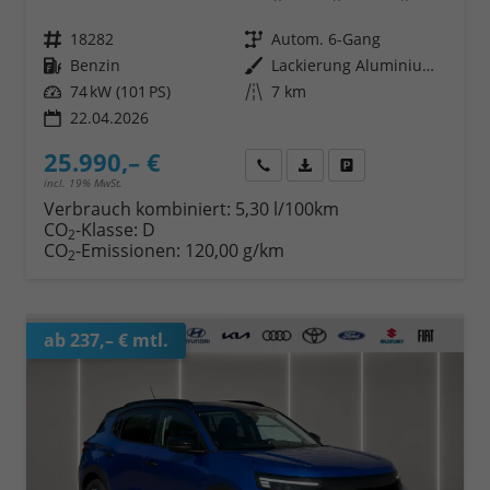
Fahrzeugnr.
18282
Getriebe
Autom. 6-Gang
Kraftstoff
Benzin
Außenfarbe
Lackierung Aluminium-Grau/Typ Außenverkleidung Metallic-Lackierung
Leistung
74 kW (101 PS)
Kilometerstand
7 km
22.04.2026
25.990,– €
Wir rufen Sie an
Fahrzeugexposé (PDF)
Fahrzeug parken
incl. 19% MwSt.
Verbrauch kombiniert:
5,30 l/100km
CO
-Klasse:
D
2
CO
-Emissionen:
120,00 g/km
2
ab 237,– € mtl.