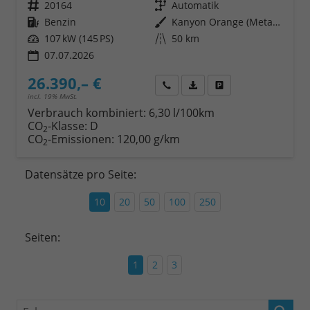
Fahrzeugnr.
20164
Getriebe
Automatik
Kraftstoff
Benzin
Außenfarbe
Kanyon Orange (Metallic)
Leistung
107 kW (145 PS)
Kilometerstand
50 km
07.07.2026
26.390,– €
Wir rufen Sie an
Fahrzeugexposé (PDF)
Fahrzeug parken
incl. 19% MwSt.
Verbrauch kombiniert:
6,30 l/100km
CO
-Klasse:
D
2
CO
-Emissionen:
120,00 g/km
2
Datensätze pro Seite:
10
20
50
100
250
Seiten:
1
2
3
Fahrzeugnr.