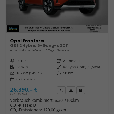
Opel Frontera
GS 1.2 Hybrid 6-Gang-eDCT
unverbindliche Lieferzeit:
10 Tage
Neuwagen
Fahrzeugnr.
20163
Getriebe
Automatik
Kraftstoff
Benzin
Außenfarbe
Kanyon Orange (Metallic)
Leistung
107 kW (145 PS)
Kilometerstand
50 km
07.07.2026
26.390,– €
Wir rufen Sie an
Fahrzeugexposé (PDF)
Fahrzeug parken
incl. 19% MwSt.
Verbrauch kombiniert:
6,30 l/100km
CO
-Klasse:
D
2
CO
-Emissionen:
120,00 g/km
2