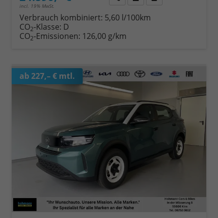
incl. 19% MwSt.
Verbrauch kombiniert:
5,60 l/100km
CO
-Klasse:
D
2
CO
-Emissionen:
126,00 g/km
2
ab 227,– € mtl.