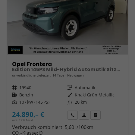
Opel Frontera
Edition 145PS Mild-Hybrid Automatik Sitzheizung+Kamera+ParkPilot
unverbindliche Lieferzeit:
14 Tage
Neuwagen
Fahrzeugnr.
19940
Getriebe
Automatik
Kraftstoff
Benzin
Außenfarbe
Khaki Grün Metallic
Leistung
107 kW (145 PS)
Kilometerstand
20 km
24.890,– €
Wir rufen Sie an
Fahrzeugexposé (PDF)
Fahrzeug parken
incl. 19% MwSt.
Verbrauch kombiniert:
5,60 l/100km
CO
-Klasse:
D
2