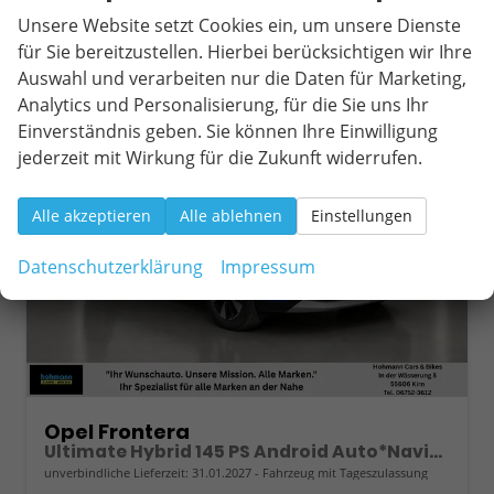
2
Unsere Website setzt Cookies ein, um unsere Dienste
für Sie bereitzustellen. Hierbei berücksichtigen wir Ihre
Auswahl und verarbeiten nur die Daten für Marketing,
ab 237,– € mtl.
Analytics und Personalisierung, für die Sie uns Ihr
Einverständnis geben. Sie können Ihre Einwilligung
jederzeit mit Wirkung für die Zukunft widerrufen.
Alle akzeptieren
Alle ablehnen
Einstellungen
Datenschutzerklärung
Impressum
Opel Frontera
Ultimate Hybrid 145 PS Android Auto*Navi*SHZ*Tech Paket GS*Kamera*Klimaauto
unverbindliche Lieferzeit:
31.01.2027
Fahrzeug mit Tageszulassung