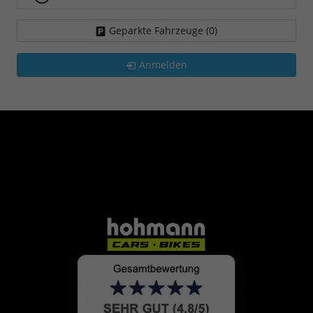
Geparkte Fahrzeuge (
0
)
Anmelden