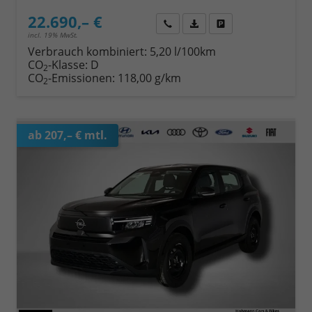
22.690,– €
Wir rufen Sie an
Fahrzeugexposé (PDF)
Fahrzeug parken
incl. 19% MwSt.
Verbrauch kombiniert:
5,20 l/100km
CO
-Klasse:
D
2
CO
-Emissionen:
118,00 g/km
2
ab 207,– € mtl.