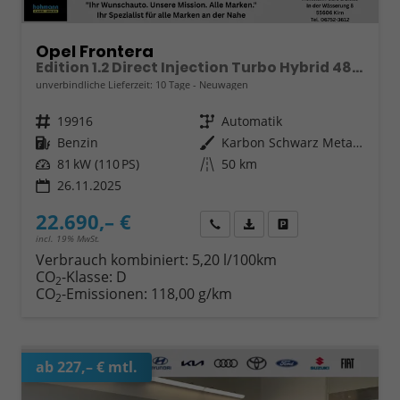
Opel Frontera
Edition 1.2 Direct Injection Turbo Hybrid 48 V Elektrisches 6-Ga
unverbindliche Lieferzeit:
10 Tage
Neuwagen
Fahrzeugnr.
19916
Getriebe
Automatik
Kraftstoff
Benzin
Außenfarbe
Karbon Schwarz Metallic
Leistung
81 kW (110 PS)
Kilometerstand
50 km
26.11.2025
22.690,– €
Wir rufen Sie an
Fahrzeugexposé (PDF)
Fahrzeug parken
incl. 19% MwSt.
Verbrauch kombiniert:
5,20 l/100km
CO
-Klasse:
D
2
CO
-Emissionen:
118,00 g/km
2
ab 227,– € mtl.