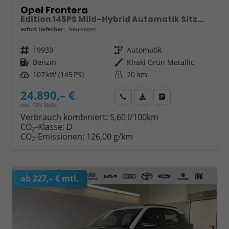
Opel Frontera
Edition 145PS Mild-Hybrid Automatik Sitzheizung+Kamera+ParkPilot
sofort lieferbar
Neuwagen
Fahrzeugnr.
19939
Getriebe
Automatik
Kraftstoff
Benzin
Außenfarbe
Khaki Grün Metallic
Leistung
107 kW (145 PS)
Kilometerstand
20 km
24.890,– €
Wir rufen Sie an
Fahrzeugexposé (PDF)
Fahrzeug parken
incl. 19% MwSt.
Verbrauch kombiniert:
5,60 l/100km
CO
-Klasse:
D
2
CO
-Emissionen:
126,00 g/km
2
ab 227,– € mtl.