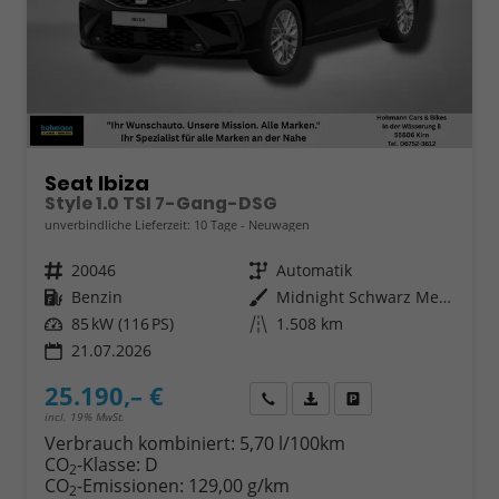
Seat Ibiza
Style 1.0 TSI 7-Gang-DSG
unverbindliche Lieferzeit:
10 Tage
Neuwagen
Fahrzeugnr.
20046
Getriebe
Automatik
Kraftstoff
Benzin
Außenfarbe
Midnight Schwarz Metallic
Leistung
85 kW (116 PS)
Kilometerstand
1.508 km
21.07.2026
25.190,– €
Wir rufen Sie an
Fahrzeugexposé (PDF)
Fahrzeug parken
incl. 19% MwSt.
Verbrauch kombiniert:
5,70 l/100km
CO
-Klasse:
D
2
CO
-Emissionen:
129,00 g/km
2