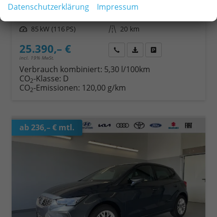
Fahrzeugnr.
19993
Getriebe
Schalt. 6-Gang
Datenschutzerklärung
Impressum
Kraftstoff
Benzin
Außenfarbe
[0E0E] Midnight Schwarz Metallic
Leistung
85 kW (116 PS)
Kilometerstand
20 km
25.390,– €
Wir rufen Sie an
Fahrzeugexposé (PDF)
Fahrzeug parken
incl. 19% MwSt.
Verbrauch kombiniert:
5,30 l/100km
CO
-Klasse:
D
2
CO
-Emissionen:
120,00 g/km
2
ab 236,– € mtl.