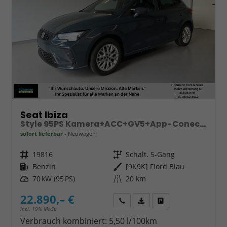
Seat Ibiza
Style 95PS Kamera+ACC+GV5+App-Conect+Sitzheizung+ParkPilot hinten
sofort lieferbar
Neuwagen
Fahrzeugnr.
19816
Getriebe
Schalt. 5-Gang
Kraftstoff
Benzin
Außenfarbe
[9K9K] Fiord Blau
Leistung
70 kW (95 PS)
Kilometerstand
20 km
22.890,– €
Wir rufen Sie an
Fahrzeugexposé (PDF)
Fahrzeug parken
incl. 19% MwSt.
Verbrauch kombiniert:
5,50 l/100km