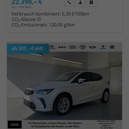
22.390,– €
Wir rufen Sie an
Fahrzeugexposé (PDF)
Fahrzeug parken
incl. 19% MwSt.
Verbrauch kombiniert:
5,30 l/100km
CO
-Klasse:
D
2
CO
-Emissionen:
120,00 g/km
2
ab 207,– € mtl.