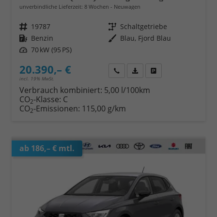
unverbindliche Lieferzeit:
8 Wochen
Neuwagen
Fahrzeugnr.
19787
Getriebe
Schaltgetriebe
Kraftstoff
Benzin
Außenfarbe
Blau, Fjord Blau
Leistung
70 kW (95 PS)
20.390,– €
Wir rufen Sie an
Fahrzeugexposé (PDF)
Fahrzeug parken
incl. 19% MwSt.
Verbrauch kombiniert:
5,00 l/100km
CO
-Klasse:
C
2
CO
-Emissionen:
115,00 g/km
2
ab 186,– € mtl.