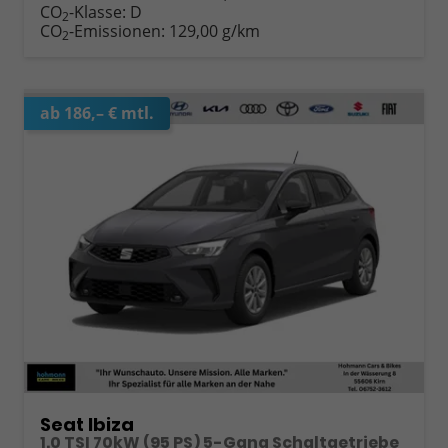
CO
-Klasse:
D
2
CO
-Emissionen:
129,00 g/km
2
ab 186,– € mtl.
Seat Ibiza
1.0 TSI 70kW (95 PS) 5-Gang Schaltgetriebe