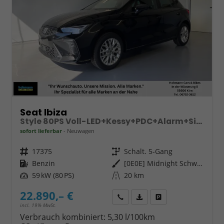
Seat Ibiza
Style 80PS Voll-LED+Kessy+PDC+Alarm+Sitzheizung+Kamera+App-Connect
sofort lieferbar
Neuwagen
Fahrzeugnr.
17375
Getriebe
Schalt. 5-Gang
Kraftstoff
Benzin
Außenfarbe
[0E0E] Midnight Schwarz Metallic
Leistung
59 kW (80 PS)
Kilometerstand
20 km
22.890,– €
Wir rufen Sie an
Fahrzeugexposé (PDF)
Fahrzeug parken
incl. 19% MwSt.
Verbrauch kombiniert:
5,30 l/100km