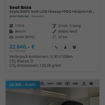
Seat Ibiza
Style 80PS Voll-LED+Kessy+PDC+Alarm+Sitzheizung+Kamera+App-Connect
sofort lieferbar
Neuwagen
Fahrzeugnr.
17374
Getriebe
Schalt. 5-Gang
Kraftstoff
Benzin
Außenfarbe
[B4B4] Weiß
Leistung
59 kW (80 PS)
Kilometerstand
20 km
22.640,– €
Wir rufen Sie an
Fahrzeugexposé (PDF)
Fahrzeug parken
incl. 19% MwSt.
Verbrauch kombiniert:
5,30 l/100km
CO
-Klasse:
D
2
CO
-Emissionen:
120,00 g/km
2
ab 209,– € mtl.