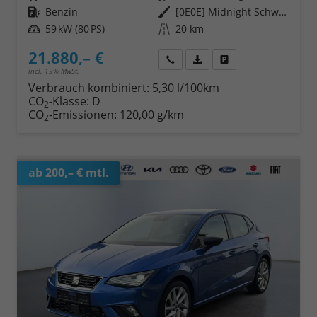
Kraftstoff
Benzin
Außenfarbe
[0E0E] Midnight Schwarz Metallic
Leistung
59 kW (80 PS)
Kilometerstand
20 km
21.880,– €
Wir rufen Sie an
Fahrzeugexposé (PDF)
Fahrzeug parken
incl. 19% MwSt.
Verbrauch kombiniert:
5,30 l/100km
CO
-Klasse:
D
2
CO
-Emissionen:
120,00 g/km
2
ab 200,– € mtl.