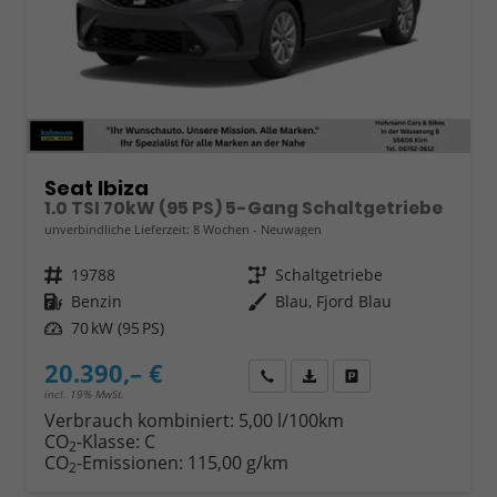
Seat Ibiza
1.0 TSI 70kW (95 PS) 5-Gang Schaltgetriebe
unverbindliche Lieferzeit:
8 Wochen
Neuwagen
Fahrzeugnr.
19788
Getriebe
Schaltgetriebe
Kraftstoff
Benzin
Außenfarbe
Blau, Fjord Blau
Leistung
70 kW (95 PS)
20.390,– €
Wir rufen Sie an
Fahrzeugexposé (PDF)
Fahrzeug parken
incl. 19% MwSt.
Verbrauch kombiniert:
5,00 l/100km
CO
-Klasse:
C
2
CO
-Emissionen:
115,00 g/km
2