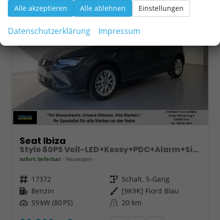
Alle akzeptieren
Alle ablehnen
Einstellungen
Datenschutzerklärung
Impressum
Seat Ibiza
Style 80PS Voll-LED+Kessy+PDC+Alarm+Sitzheizung+Kamera+App-Connect
sofort lieferbar
Neuwagen
Fahrzeugnr.
17372
Getriebe
Schalt. 5-Gang
Kraftstoff
Benzin
Außenfarbe
[9K9K] Fiord Blau
Leistung
59 kW (80 PS)
Kilometerstand
20 km