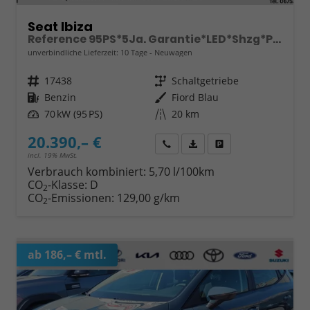
Seat Ibiza
Reference 95PS*5Ja. Garantie*LED*Shzg*PDC*Full Link
unverbindliche Lieferzeit:
10 Tage
Neuwagen
Fahrzeugnr.
17438
Getriebe
Schaltgetriebe
Kraftstoff
Benzin
Außenfarbe
Fiord Blau
Leistung
70 kW (95 PS)
Kilometerstand
20 km
20.390,– €
Wir rufen Sie an
Fahrzeugexposé (PDF)
Fahrzeug parken
incl. 19% MwSt.
Verbrauch kombiniert:
5,70 l/100km
CO
-Klasse:
D
2
CO
-Emissionen:
129,00 g/km
2
ab 186,– € mtl.