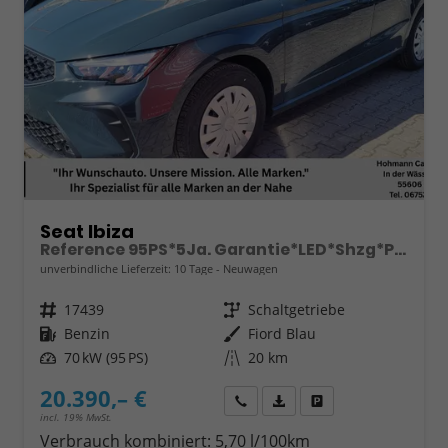
Seat Ibiza
Reference 95PS*5Ja. Garantie*LED*Shzg*PDC*Full Link
unverbindliche Lieferzeit:
10 Tage
Neuwagen
Fahrzeugnr.
17439
Getriebe
Schaltgetriebe
Kraftstoff
Benzin
Außenfarbe
Fiord Blau
Leistung
70 kW (95 PS)
Kilometerstand
20 km
20.390,– €
Wir rufen Sie an
Fahrzeugexposé (PDF)
Fahrzeug parken
incl. 19% MwSt.
Verbrauch kombiniert:
5,70 l/100km