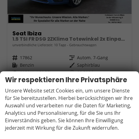
Seat Ibiza
1.5 TSI FR DSG 2ZKlima Totewinkel 2x Einparkhilfe Kamera Sitzheizung 5J Garantie
unverbindliche Lieferzeit:
10 Tage
Gebrauchtwagen
Fahrzeugnr.
17862
Getriebe
Autom. 7-Gang
Kraftstoff
Benzin
Außenfarbe
Saphirblau
Leistung
110 kW (150 PS)
Kilometerstand
60.590 km
Wir respektieren Ihre Privatsphäre
04.03.2025
Unsere Website setzt Cookies ein, um unsere Dienste
21.890,– €
Wir rufen Sie an
Fahrzeugexposé (PDF)
Fahrzeug parken
für Sie bereitzustellen. Hierbei berücksichtigen wir Ihre
incl. 19% MwSt.
Auswahl und verarbeiten nur die Daten für Marketing,
Verbrauch kombiniert:
5,60 l/100km
Analytics und Personalisierung, für die Sie uns Ihr
Einverständnis geben. Sie können Ihre Einwilligung
jederzeit mit Wirkung für die Zukunft widerrufen.
ab 204,– € mtl.