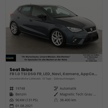
Seat Ibiza
FR 1.0 TSI DSG FR, LED, Navi, Kamera, AppConnect, 17-Zoll
unverbindliche Lieferzeit:
10 Tage
Gebrauchtwagen
Fahrzeugnr.
19748
Getriebe
Automatik
Kraftstoff
Benzin
Außenfarbe
Magnetic Tech Grau Metallic
Leistung
96 kW (131 PS)
Kilometerstand
38.400 km
01.08.2021