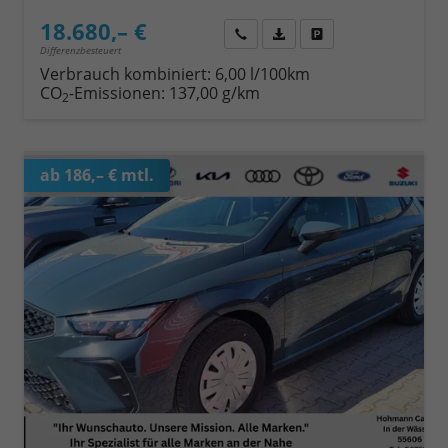
18.680,– €
Wir rufen Sie an
Fahrzeugexposé (PDF)
Fahrzeug parken
Differenzbesteuert
Verbrauch kombiniert:
6,00 l/100km
CO
-Emissionen:
137,00 g/km
2
ab 186,– € mtl.