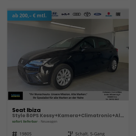
ab 200,– € mtl.
Seat Ibiza
Style 80PS Kessy+Kamera+Climatronic+Alu+PDCvohi+Sitzheiz+App-Connect+DAB
sofort lieferbar
Neuwagen
Fahrzeugnr.
19805
Getriebe
Schalt. 5-Gang