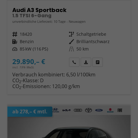
Audi A3 Sportback
1.5 TFSI 6-Gang
unverbindliche Lieferzeit:
10 Tage
Neuwagen
Fahrzeugnr.
18420
Getriebe
Schaltgetriebe
Kraftstoff
Benzin
Außenfarbe
Brilliantschwarz
Leistung
85 kW (116 PS)
Kilometerstand
50 km
29.890,– €
Wir rufen Sie an
Fahrzeugexposé (PDF)
Fahrzeug parken
incl. 19% MwSt.
Verbrauch kombiniert:
6,50 l/100km
CO
-Klasse:
D
2
CO
-Emissionen:
120,00 g/km
2
ab 278,– € mtl.