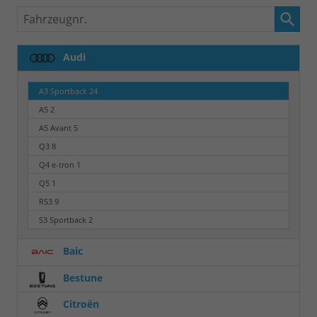
Fahrzeugnr.
Audi
A3 Sportback
24
A5
2
A5 Avant
5
Q3
8
Q4 e-tron
1
Q5
1
RS3
9
S3 Sportback
2
Baic
Bestune
Citroën