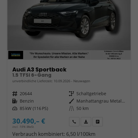
Audi A3 Sportback
1.5 TFSI 6-Gang
unverbindliche Lieferzeit:
10.09.2026
Neuwagen
Fahrzeugnr.
20644
Getriebe
Schaltgetriebe
Kraftstoff
Benzin
Außenfarbe
Manhattangrau Metallic
Leistung
85 kW (116 PS)
Kilometerstand
50 km
30.490,– €
Wir rufen Sie an
Fahrzeugexposé (PDF)
Fahrzeug parken
incl. 19% MwSt.
Verbrauch kombiniert:
6,50 l/100km