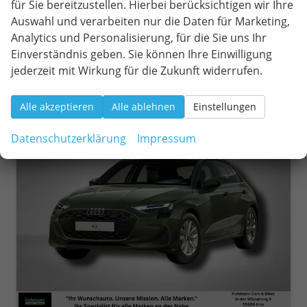
für Sie bereitzustellen. Hierbei berücksichtigen wir Ihre
31.690,– €
Wir rufen Sie an
Fahrzeugexposé (PDF)
Fahrzeug parken
Auswahl und verarbeiten nur die Daten für Marketing,
incl. 19% MwSt.
Analytics und Personalisierung, für die Sie uns Ihr
Verbrauch kombiniert:
6,50 l/100km
CO
-Klasse:
D
Einverständnis geben. Sie können Ihre Einwilligung
2
CO
-Emissionen:
120,00 g/km
2
jederzeit mit Wirkung für die Zukunft widerrufen.
Alle akzeptieren
Alle ablehnen
Einstellungen
ab 289,– € mtl.
Datenschutzerklärung
Impressum