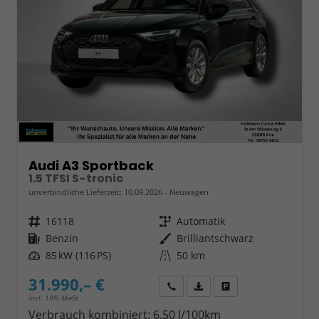
Audi A3 Sportback
1.5 TFSI S-tronic
unverbindliche Lieferzeit:
10.09.2026
Neuwagen
Fahrzeugnr.
16118
Getriebe
Automatik
Kraftstoff
Benzin
Außenfarbe
Brilliantschwarz
Leistung
85 kW (116 PS)
Kilometerstand
50 km
31.990,– €
Wir rufen Sie an
Fahrzeugexposé (PDF)
Fahrzeug parken
incl. 19% MwSt.
Verbrauch kombiniert:
6,50 l/100km