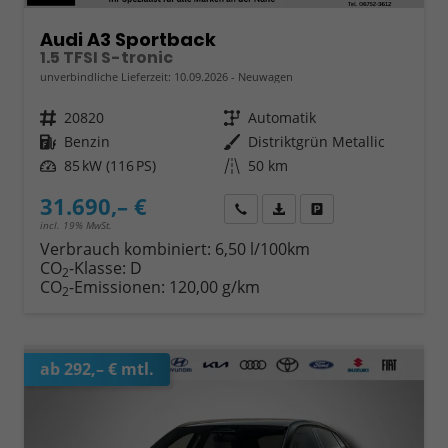
Audi A3 Sportback
1.5 TFSI S-tronic
unverbindliche Lieferzeit:
10.09.2026
Neuwagen
Fahrzeugnr.
20820
Getriebe
Automatik
Kraftstoff
Benzin
Außenfarbe
Distriktgrün Metallic
Leistung
85 kW (116 PS)
Kilometerstand
50 km
31.690,– €
Wir rufen Sie an
Fahrzeugexposé (PDF)
Fahrzeug parken
incl. 19% MwSt.
Verbrauch kombiniert:
6,50 l/100km
CO
-Klasse:
D
2
CO
-Emissionen:
120,00 g/km
2
ab 292,– € mtl.