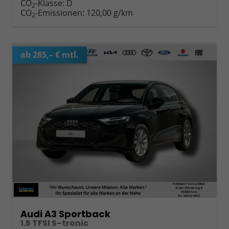
CO
-Klasse:
D
2
CO
-Emissionen:
120,00 g/km
2
ab 285,– € mtl.
Audi A3 Sportback
1.5 TFSI S-tronic