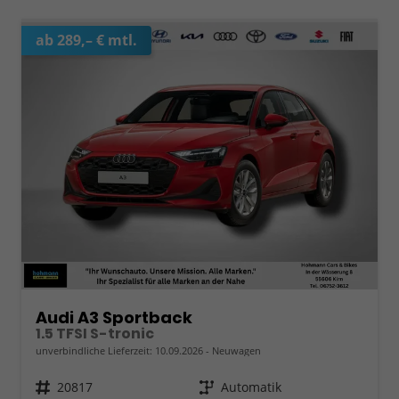
ab 289,– € mtl.
Audi A3 Sportback
1.5 TFSI S-tronic
unverbindliche Lieferzeit:
10.09.2026
Neuwagen
Fahrzeugnr.
20817
Getriebe
Automatik