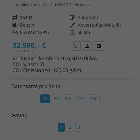
unverbindliche Lieferzeit:
10.09.2026
Neuwagen
Fahrzeugnr.
16134
Getriebe
Automatik
Kraftstoff
Benzin
Außenfarbe
Navarrablau Metallic
Leistung
85 kW (116 PS)
Kilometerstand
50 km
32.590,– €
Wir rufen Sie an
Fahrzeugexposé (PDF)
Fahrzeug parken
incl. 19% MwSt.
Verbrauch kombiniert:
6,50 l/100km
CO
-Klasse:
D
2
CO
-Emissionen:
120,00 g/km
2
Datensätze pro Seite:
10
20
50
100
250
Seiten:
1
2
3