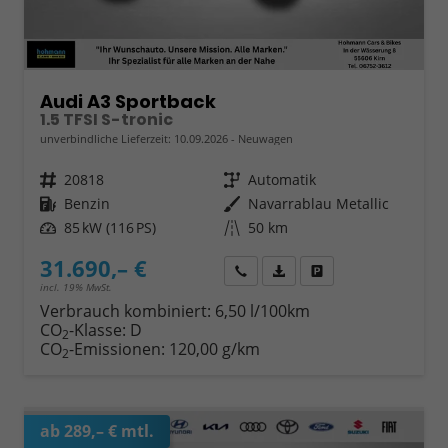
Audi A3 Sportback
1.5 TFSI S-tronic
unverbindliche Lieferzeit:
10.09.2026
Neuwagen
Fahrzeugnr.
20818
Getriebe
Automatik
Kraftstoff
Benzin
Außenfarbe
Navarrablau Metallic
Leistung
85 kW (116 PS)
Kilometerstand
50 km
31.690,– €
Wir rufen Sie an
Fahrzeugexposé (PDF)
Fahrzeug parken
incl. 19% MwSt.
Verbrauch kombiniert:
6,50 l/100km
CO
-Klasse:
D
2
CO
-Emissionen:
120,00 g/km
2
ab 289,– € mtl.