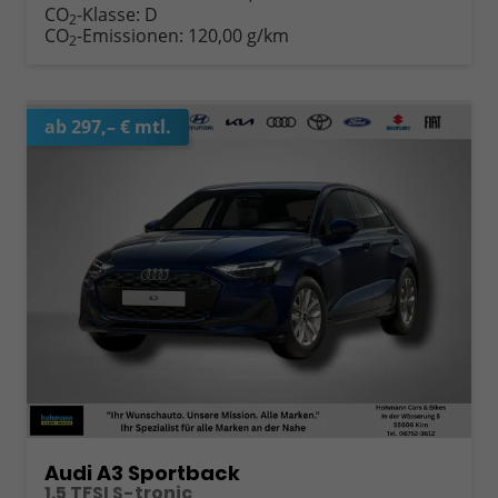
CO
-Klasse:
D
2
CO
-Emissionen:
120,00 g/km
2
ab 297,– € mtl.
Audi A3 Sportback
1.5 TFSI S-tronic