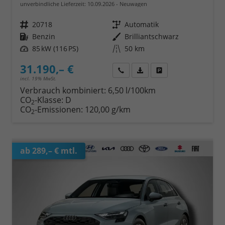
unverbindliche Lieferzeit:
10.09.2026
Neuwagen
Fahrzeugnr.
20718
Getriebe
Automatik
Kraftstoff
Benzin
Außenfarbe
Brilliantschwarz
Leistung
85 kW (116 PS)
Kilometerstand
50 km
31.190,– €
Wir rufen Sie an
Fahrzeugexposé (PDF)
Fahrzeug parken
incl. 19% MwSt.
Verbrauch kombiniert:
6,50 l/100km
CO
-Klasse:
D
2
CO
-Emissionen:
120,00 g/km
2
ab 289,– € mtl.