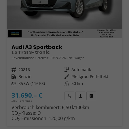
Audi A3 Sportback
1.5 TFSI S-tronic
unverbindliche Lieferzeit:
10.09.2026
Neuwagen
Fahrzeugnr.
20816
Getriebe
Automatik
Kraftstoff
Benzin
Außenfarbe
Pfeilgrau Perleffekt
Leistung
85 kW (116 PS)
Kilometerstand
50 km
31.690,– €
Wir rufen Sie an
Fahrzeugexposé (PDF)
Fahrzeug parken
incl. 19% MwSt.
Verbrauch kombiniert:
6,50 l/100km
CO
-Klasse:
D
2
CO
-Emissionen:
120,00 g/km
2