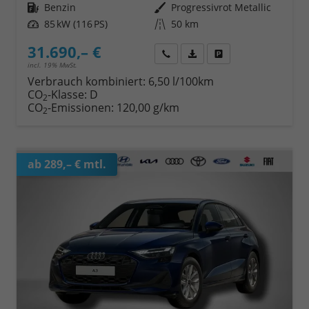
Kraftstoff
Benzin
Außenfarbe
Progressivrot Metallic
Leistung
85 kW (116 PS)
Kilometerstand
50 km
31.690,– €
Wir rufen Sie an
Fahrzeugexposé (PDF)
Fahrzeug parken
incl. 19% MwSt.
Verbrauch kombiniert:
6,50 l/100km
CO
-Klasse:
D
2
CO
-Emissionen:
120,00 g/km
2
ab 289,– € mtl.