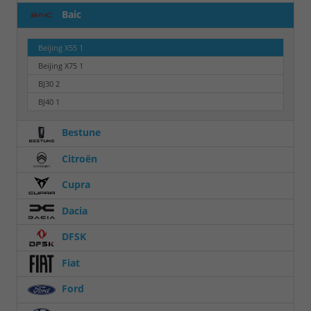
Baic
Beijing X55
1
Beijing X75
1
BJ30
2
BJ40
1
Bestune
Citroën
Cupra
Dacia
DFSK
Fiat
Ford