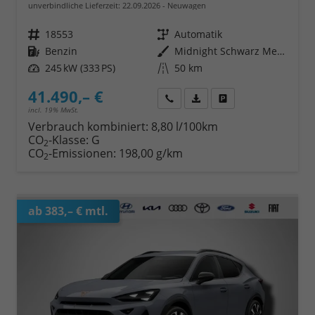
unverbindliche Lieferzeit:
22.09.2026
Neuwagen
Fahrzeugnr.
18553
Getriebe
Automatik
Kraftstoff
Benzin
Außenfarbe
Midnight Schwarz Metallic
Leistung
245 kW (333 PS)
Kilometerstand
50 km
41.490,– €
Wir rufen Sie an
Fahrzeugexposé (PDF)
Fahrzeug parken
incl. 19% MwSt.
Verbrauch kombiniert:
8,80 l/100km
CO
-Klasse:
G
2
CO
-Emissionen:
198,00 g/km
2
ab 383,– € mtl.