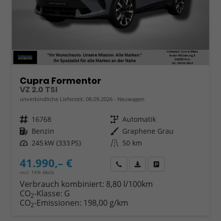
Cupra Formentor
VZ 2.0 TSI
unverbindliche Lieferzeit:
08.09.2026
Neuwagen
Fahrzeugnr.
16768
Getriebe
Automatik
Kraftstoff
Benzin
Außenfarbe
Graphene Grau
Leistung
245 kW (333 PS)
Kilometerstand
50 km
41.990,– €
Wir rufen Sie an
Fahrzeugexposé (PDF)
Fahrzeug parken
incl. 19% MwSt.
Verbrauch kombiniert:
8,80 l/100km
CO
-Klasse:
G
2
CO
-Emissionen:
198,00 g/km
2