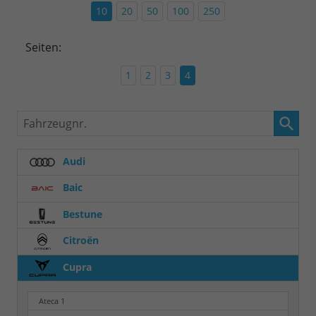
10
20
50
100
250
Seiten:
1
2
3
4
Fahrzeugnr.
Audi
Baic
Bestune
Citroën
Cupra
Ateca
1