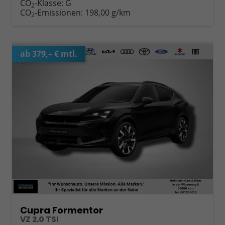
CO
-Klasse:
G
2
CO
-Emissionen:
198,00 g/km
2
ab 379,– € mtl.
Cupra Formentor
VZ 2.0 TSI