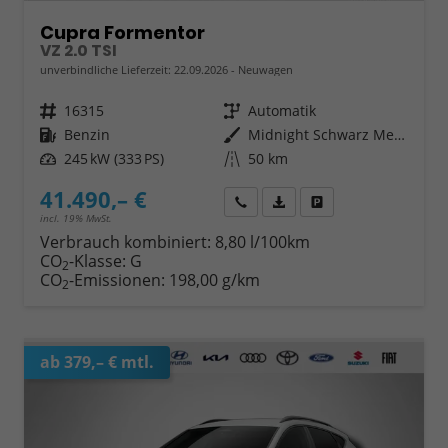
Cupra Formentor
VZ 2.0 TSI
unverbindliche Lieferzeit:
22.09.2026
Neuwagen
Fahrzeugnr.
16315
Getriebe
Automatik
Kraftstoff
Benzin
Außenfarbe
Midnight Schwarz Metallic
Leistung
245 kW (333 PS)
Kilometerstand
50 km
41.490,– €
Wir rufen Sie an
Fahrzeugexposé (PDF)
Fahrzeug parken
incl. 19% MwSt.
Verbrauch kombiniert:
8,80 l/100km
CO
-Klasse:
G
2
CO
-Emissionen:
198,00 g/km
2
ab 379,– € mtl.