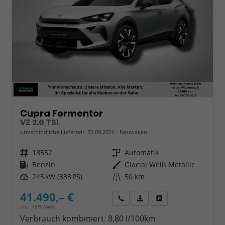
Cupra Formentor
VZ 2.0 TSI
unverbindliche Lieferzeit:
22.09.2026
Neuwagen
Fahrzeugnr.
18552
Getriebe
Automatik
Kraftstoff
Benzin
Außenfarbe
Glacial Weiß Metallic
Leistung
245 kW (333 PS)
Kilometerstand
50 km
41.490,– €
Wir rufen Sie an
Fahrzeugexposé (PDF)
Fahrzeug parken
incl. 19% MwSt.
Verbrauch kombiniert:
8,80 l/100km