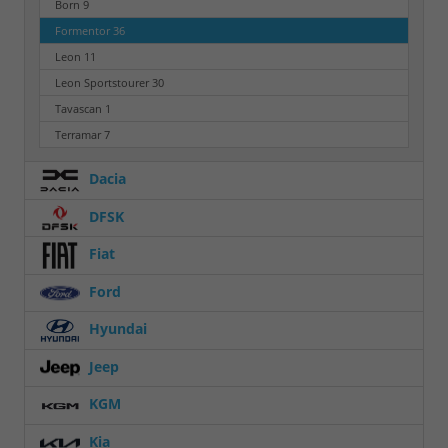
Born
9
Formentor
36
Leon
11
Leon Sportstourer
30
Tavascan
1
Terramar
7
Dacia
DFSK
Fiat
Ford
Hyundai
Jeep
KGM
Kia