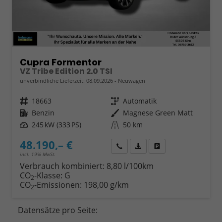
Cupra Formentor
VZ Tribe Edition 2.0 TSI
unverbindliche Lieferzeit:
08.09.2026
Neuwagen
Fahrzeugnr.
18663
Getriebe
Automatik
Kraftstoff
Benzin
Außenfarbe
Magnese Green Matt
Leistung
245 kW (333 PS)
Kilometerstand
50 km
48.190,– €
Wir rufen Sie an
Fahrzeugexposé (PDF)
Fahrzeug parken
incl. 19% MwSt.
Verbrauch kombiniert:
8,80 l/100km
CO
-Klasse:
G
2
CO
-Emissionen:
198,00 g/km
2
Datensätze pro Seite: