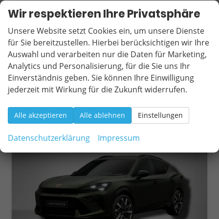
Kraftstoff
Benzin
Außenfarbe
Graphene Grau
Wir respektieren Ihre Privatsphäre
Leistung
245 kW (333 PS)
Kilometerstand
50 km
09.02.2026
Unsere Website setzt Cookies ein, um unsere Dienste
für Sie bereitzustellen. Hierbei berücksichtigen wir Ihre
43.990,– €
Wir rufen Sie an
Fahrzeugexposé (PDF)
Fahrzeug parken
Auswahl und verarbeiten nur die Daten für Marketing,
incl. 19% MwSt.
Analytics und Personalisierung, für die Sie uns Ihr
Verbrauch kombiniert:
8,90 l/100km
Einverständnis geben. Sie können Ihre Einwilligung
CO
-Klasse:
G
2
CO
-Emissionen:
201,00 g/km
jederzeit mit Wirkung für die Zukunft widerrufen.
2
Alle akzeptieren
Alle ablehnen
Einstellungen
ab 440,– € mtl.
Datenschutzerklärung
Impressum