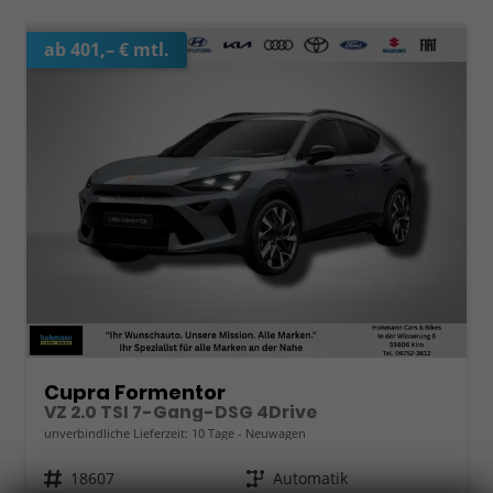
ab 401,– € mtl.
Cupra Formentor
VZ 2.0 TSI 7-Gang-DSG 4Drive
unverbindliche Lieferzeit:
10 Tage
Neuwagen
Fahrzeugnr.
18607
Getriebe
Automatik