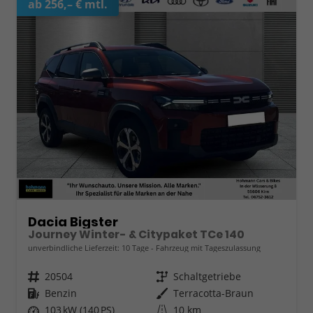
ab 256,– € mtl.
Dacia Bigster
Journey Winter- & Citypaket TCe 140
unverbindliche Lieferzeit:
10 Tage
Fahrzeug mit Tageszulassung
Fahrzeugnr.
20504
Getriebe
Schaltgetriebe
Kraftstoff
Benzin
Außenfarbe
Terracotta-Braun
Leistung
103 kW (140 PS)
Kilometerstand
10 km