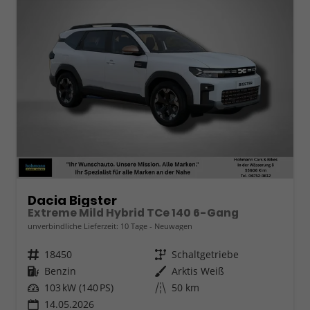
Dacia Bigster
Extreme Mild Hybrid TCe 140 6-Gang
unverbindliche Lieferzeit:
10 Tage
Neuwagen
Fahrzeugnr.
18450
Getriebe
Schaltgetriebe
Kraftstoff
Benzin
Außenfarbe
Arktis Weiß
Leistung
103 kW (140 PS)
Kilometerstand
50 km
14.05.2026