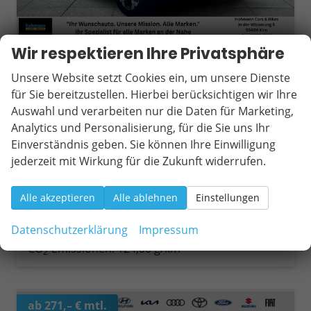
Wir respektieren Ihre Privatsphäre
Dacia Bigster
Journey SHZ+LKHZ+LED TCe 140
Unsere Website setzt Cookies ein, um unsere Dienste
unverbindliche Lieferzeit:
10 Tage
Fahrzeug mit Tageszulassung
für Sie bereitzustellen. Hierbei berücksichtigen wir Ihre
Auswahl und verarbeiten nur die Daten für Marketing,
Fahrzeugnr.
20505
Getriebe
Schaltgetriebe
Analytics und Personalisierung, für die Sie uns Ihr
Kraftstoff
Benzin
Außenfarbe
Terracotta-Braun
Einverständnis geben. Sie können Ihre Einwilligung
Leistung
103 kW (140 PS)
Kilometerstand
10 km
jederzeit mit Wirkung für die Zukunft widerrufen.
25.03.2026
28.090,– €
Wir rufen Sie an
Fahrzeugexposé (PDF)
Fahrzeug parken
Alle akzeptieren
Alle ablehnen
Einstellungen
incl. 19% MwSt.
Verbrauch kombiniert:
5,50 l/100km
Datenschutzerklärung
Impressum
CO
-Klasse:
D
2
CO
-Emissionen:
124,00 g/km
2
ab 271,– € mtl.