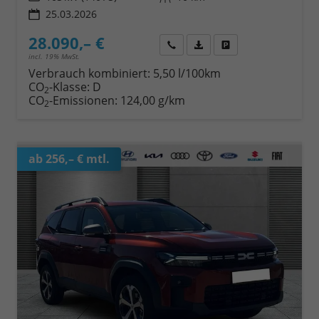
25.03.2026
28.090,– €
Wir rufen Sie an
Fahrzeugexposé (PDF)
Fahrzeug parken
incl. 19% MwSt.
Verbrauch kombiniert:
5,50 l/100km
CO
-Klasse:
D
2
CO
-Emissionen:
124,00 g/km
2
ab 256,– € mtl.