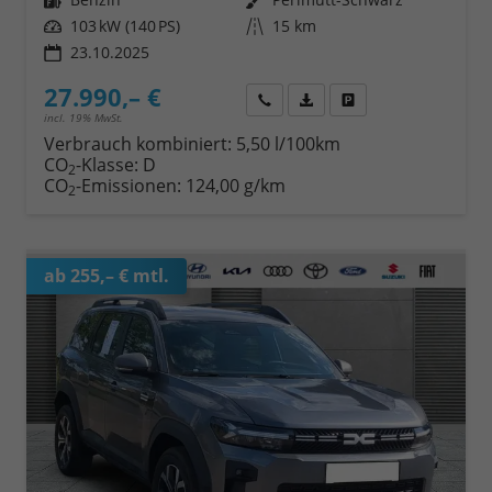
Leistung
103 kW (140 PS)
Kilometerstand
15 km
23.10.2025
27.990,– €
Wir rufen Sie an
Fahrzeugexposé (PDF)
Fahrzeug parken
incl. 19% MwSt.
Verbrauch kombiniert:
5,50 l/100km
CO
-Klasse:
D
2
CO
-Emissionen:
124,00 g/km
2
ab 255,– € mtl.