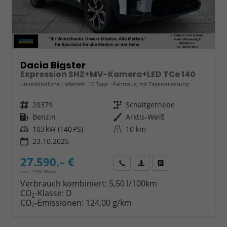
Dacia Bigster
Expression SHZ+MV-Kamera+LED TCe 140
unverbindliche Lieferzeit:
10 Tage
Fahrzeug mit Tageszulassung
Fahrzeugnr.
20379
Getriebe
Schaltgetriebe
Kraftstoff
Benzin
Außenfarbe
Arktis-Weiß
Leistung
103 kW (140 PS)
Kilometerstand
10 km
23.10.2025
27.590,– €
Wir rufen Sie an
Fahrzeugexposé (PDF)
Fahrzeug parken
incl. 19% MwSt.
Verbrauch kombiniert:
5,50 l/100km
CO
-Klasse:
D
2
CO
-Emissionen:
124,00 g/km
2