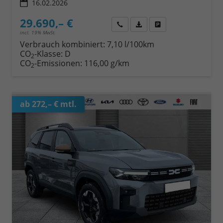
16.02.2026
29.690,– €
Wir rufen Sie an
Fahrzeugexposé (PDF)
Fahrzeug parken
incl. 19% MwSt.
Verbrauch kombiniert:
7,10 l/100km
CO
-Klasse:
D
2
CO
-Emissionen:
116,00 g/km
2
ab 272,– € mtl.