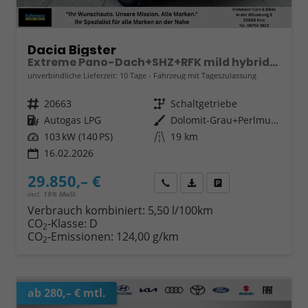
Dacia Bigster
Extreme Pano-Dach+SHZ+RFK mild hybrid-G 140 LPG
unverbindliche Lieferzeit:
10 Tage
Fahrzeug mit Tageszulassung
Fahrzeugnr.
20663
Getriebe
Schaltgetriebe
Kraftstoff
Autogas LPG
Außenfarbe
Dolomit-Grau+Perlmutt-Schwarz
Leistung
103 kW (140 PS)
Kilometerstand
19 km
16.02.2026
29.850,– €
Wir rufen Sie an
Fahrzeugexposé (PDF)
Fahrzeug parken
incl. 19% MwSt.
Verbrauch kombiniert:
5,50 l/100km
CO
-Klasse:
D
2
CO
-Emissionen:
124,00 g/km
2
ab 280,– € mtl.