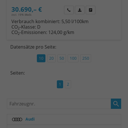
30.690,– €
Wir rufen Sie an
Fahrzeugexposé (PDF)
Fahrzeug parken
incl. 19% MwSt.
Verbrauch kombiniert:
5,50 l/100km
CO
-Klasse:
D
2
CO
-Emissionen:
124,00 g/km
2
Datensätze pro Seite:
10
20
50
100
250
Seiten:
1
2
Fahrzeugnr.
Audi