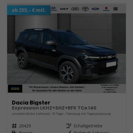
ab 255,– € mtl.
Dacia Bigster
Expression LKHZ+SHZ+RFK TCe 140
unverbindliche Lieferzeit:
10 Tage
Fahrzeug mit Tageszulassung
Fahrzeugnr.
20429
Getriebe
Schaltgetriebe
Kraftstoff
Benzin
Außenfarbe
Perlmutt-Schwarz