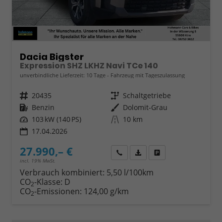
Dacia Bigster
Expression SHZ LKHZ Navi TCe 140
unverbindliche Lieferzeit:
10 Tage
Fahrzeug mit Tageszulassung
Fahrzeugnr.
20435
Getriebe
Schaltgetriebe
Kraftstoff
Benzin
Außenfarbe
Dolomit-Grau
Leistung
103 kW (140 PS)
Kilometerstand
10 km
17.04.2026
27.990,– €
Wir rufen Sie an
Fahrzeugexposé (PDF)
Fahrzeug parken
incl. 19% MwSt.
Verbrauch kombiniert:
5,50 l/100km
CO
-Klasse:
D
2
CO
-Emissionen:
124,00 g/km
2