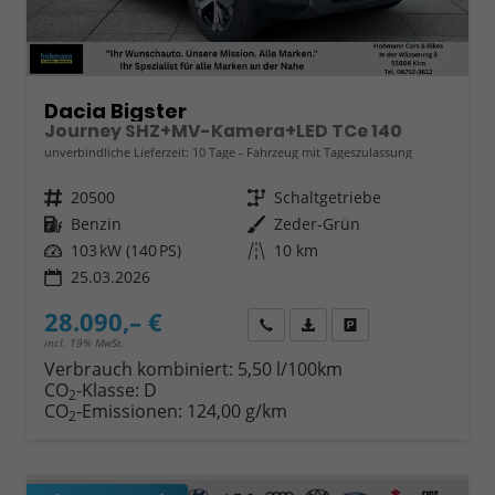
Dacia Bigster
Journey SHZ+MV-Kamera+LED TCe 140
unverbindliche Lieferzeit:
10 Tage
Fahrzeug mit Tageszulassung
Fahrzeugnr.
20500
Getriebe
Schaltgetriebe
Kraftstoff
Benzin
Außenfarbe
Zeder-Grün
Leistung
103 kW (140 PS)
Kilometerstand
10 km
25.03.2026
28.090,– €
Wir rufen Sie an
Fahrzeugexposé (PDF)
Fahrzeug parken
incl. 19% MwSt.
Verbrauch kombiniert:
5,50 l/100km
CO
-Klasse:
D
2
CO
-Emissionen:
124,00 g/km
2