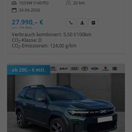
Leistung
103 kW (140 PS)
Kilometerstand
20 km
24.04.2026
27.990,– €
Wir rufen Sie an
Fahrzeugexposé (PDF)
Fahrzeug parken
incl. 19% MwSt.
Verbrauch kombiniert:
5,50 l/100km
CO
-Klasse:
D
2
CO
-Emissionen:
124,00 g/km
2
ab 256,– € mtl.