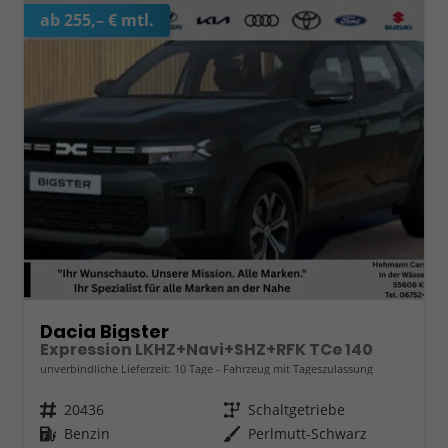
ab 255,– € mtl.
Dacia Bigster
Expression LKHZ+Navi+SHZ+RFK TCe 140
unverbindliche Lieferzeit:
10 Tage
Fahrzeug mit Tageszulassung
Fahrzeugnr.
20436
Getriebe
Schaltgetriebe
Kraftstoff
Benzin
Außenfarbe
Perlmutt-Schwarz