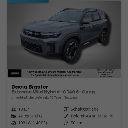
Dacia Bigster
Extreme Mild Hybrid-G 140 6-Gang
unverbindliche Lieferzeit:
10 Tage
Neuwagen
Fahrzeugnr.
18434
Getriebe
Schaltgetriebe
Kraftstoff
Autogas LPG
Außenfarbe
Dolomit-Grau Metallic
Leistung
103 kW (140 PS)
Kilometerstand
50 km