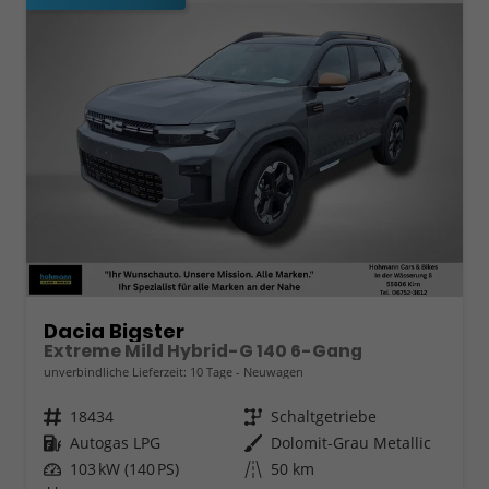
Dacia Bigster
Extreme Mild Hybrid-G 140 6-Gang
unverbindliche Lieferzeit:
10 Tage
Neuwagen
Fahrzeugnr.
18434
Getriebe
Schaltgetriebe
Kraftstoff
Autogas LPG
Außenfarbe
Dolomit-Grau Metallic
Leistung
103 kW (140 PS)
Kilometerstand
50 km