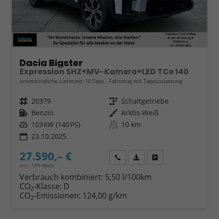
Dacia Bigster
Expression SHZ+MV-Kamera+LED TCe 140
unverbindliche Lieferzeit:
10 Tage
Fahrzeug mit Tageszulassung
Fahrzeugnr.
20379
Getriebe
Schaltgetriebe
Kraftstoff
Benzin
Außenfarbe
Arktis-Weiß
Leistung
103 kW (140 PS)
Kilometerstand
10 km
23.10.2025
27.590,– €
Wir rufen Sie an
Fahrzeugexposé (PDF)
Fahrzeug parken
incl. 19% MwSt.
Verbrauch kombiniert:
5,50 l/100km
CO
-Klasse:
D
2
CO
-Emissionen:
124,00 g/km
2