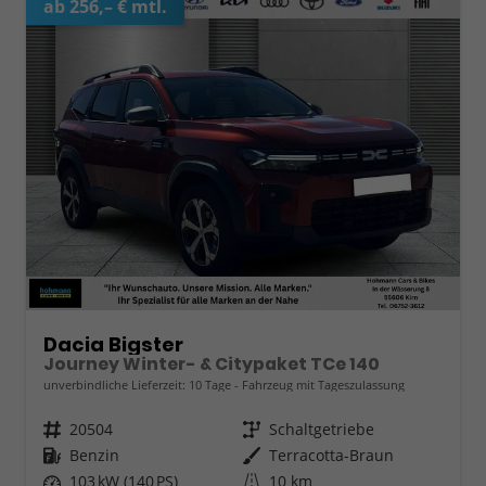
ab 256,– € mtl.
Dacia Bigster
Journey Winter- & Citypaket TCe 140
unverbindliche Lieferzeit:
10 Tage
Fahrzeug mit Tageszulassung
Fahrzeugnr.
20504
Getriebe
Schaltgetriebe
Kraftstoff
Benzin
Außenfarbe
Terracotta-Braun
Leistung
103 kW (140 PS)
Kilometerstand
10 km