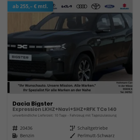
ab 255,– € mtl.
Dacia Bigster
Expression LKHZ+Navi+SHZ+RFK TCe 140
unverbindliche Lieferzeit:
10 Tage
Fahrzeug mit Tageszulassung
Fahrzeugnr.
20436
Getriebe
Schaltgetriebe
Kraftstoff
Benzin
Außenfarbe
Perlmutt-Schwarz