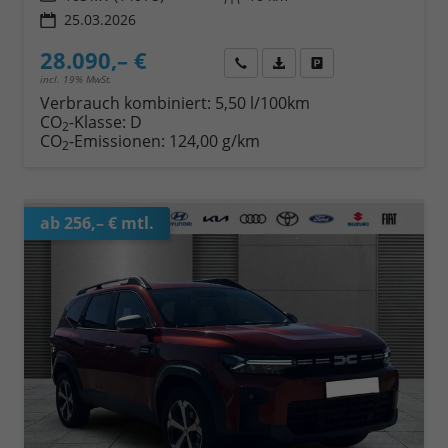
25.03.2026
28.090,– €
Wir rufen Sie an
Fahrzeugexposé (PDF)
Fahrzeug parken
incl. 19% MwSt.
Verbrauch kombiniert:
5,50 l/100km
CO
-Klasse:
D
2
CO
-Emissionen:
124,00 g/km
2
ab 256,– € mtl.