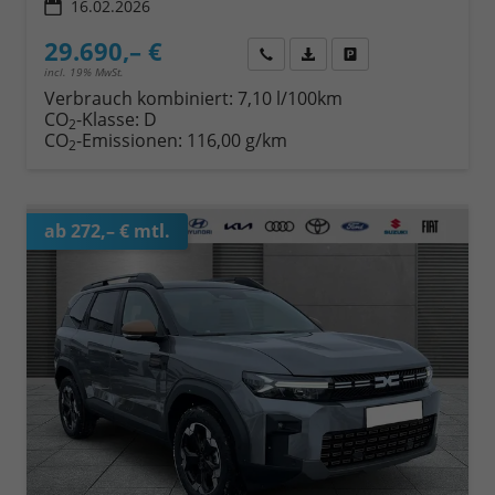
16.02.2026
29.690,– €
Wir rufen Sie an
Fahrzeugexposé (PDF)
Fahrzeug parken
incl. 19% MwSt.
Verbrauch kombiniert:
7,10 l/100km
CO
-Klasse:
D
2
CO
-Emissionen:
116,00 g/km
2
ab 272,– € mtl.