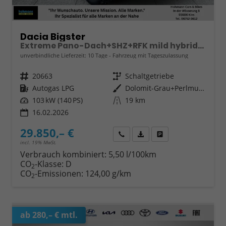
Dacia Bigster
Extreme Pano-Dach+SHZ+RFK mild hybrid-G 140 LPG
unverbindliche Lieferzeit:
10 Tage
Fahrzeug mit Tageszulassung
Fahrzeugnr.
20663
Getriebe
Schaltgetriebe
Kraftstoff
Autogas LPG
Außenfarbe
Dolomit-Grau+Perlmutt-Schwarz
Leistung
103 kW (140 PS)
Kilometerstand
19 km
16.02.2026
29.850,– €
Wir rufen Sie an
Fahrzeugexposé (PDF)
Fahrzeug parken
incl. 19% MwSt.
Verbrauch kombiniert:
5,50 l/100km
CO
-Klasse:
D
2
CO
-Emissionen:
124,00 g/km
2
ab 280,– € mtl.