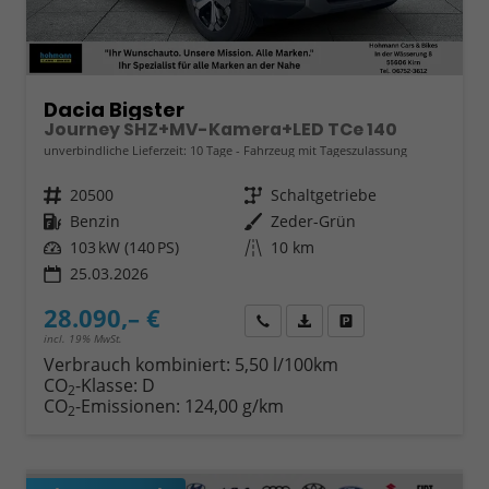
Dacia Bigster
Journey SHZ+MV-Kamera+LED TCe 140
unverbindliche Lieferzeit:
10 Tage
Fahrzeug mit Tageszulassung
Fahrzeugnr.
20500
Getriebe
Schaltgetriebe
Kraftstoff
Benzin
Außenfarbe
Zeder-Grün
Leistung
103 kW (140 PS)
Kilometerstand
10 km
25.03.2026
28.090,– €
Wir rufen Sie an
Fahrzeugexposé (PDF)
Fahrzeug parken
incl. 19% MwSt.
Verbrauch kombiniert:
5,50 l/100km
CO
-Klasse:
D
2
CO
-Emissionen:
124,00 g/km
2