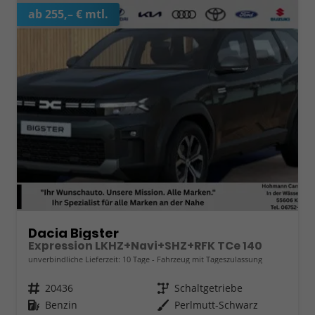
ab 255,– € mtl.
Dacia Bigster
Expression LKHZ+Navi+SHZ+RFK TCe 140
unverbindliche Lieferzeit:
10 Tage
Fahrzeug mit Tageszulassung
Fahrzeugnr.
20436
Getriebe
Schaltgetriebe
Kraftstoff
Benzin
Außenfarbe
Perlmutt-Schwarz