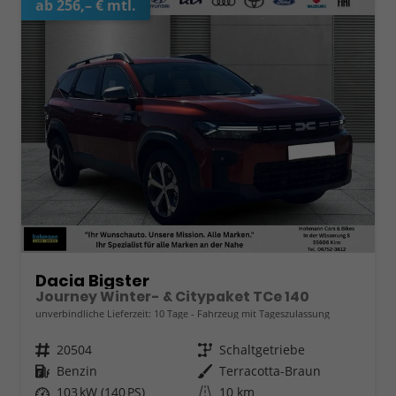
ab 256,– € mtl.
Dacia Bigster
Journey Winter- & Citypaket TCe 140
unverbindliche Lieferzeit:
10 Tage
Fahrzeug mit Tageszulassung
Fahrzeugnr.
20504
Getriebe
Schaltgetriebe
Kraftstoff
Benzin
Außenfarbe
Terracotta-Braun
Leistung
103 kW (140 PS)
Kilometerstand
10 km