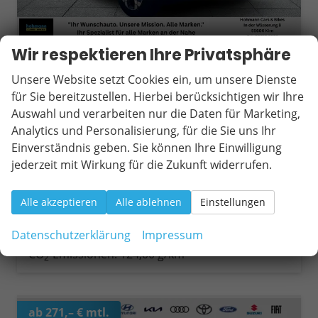
Wir respektieren Ihre Privatsphäre
Dacia Bigster
Journey SHZ+LKHZ+LED TCe 140
Unsere Website setzt Cookies ein, um unsere Dienste
unverbindliche Lieferzeit:
10 Tage
Fahrzeug mit Tageszulassung
für Sie bereitzustellen. Hierbei berücksichtigen wir Ihre
Auswahl und verarbeiten nur die Daten für Marketing,
Fahrzeugnr.
20505
Getriebe
Schaltgetriebe
Analytics und Personalisierung, für die Sie uns Ihr
Kraftstoff
Benzin
Außenfarbe
Terracotta-Braun
Einverständnis geben. Sie können Ihre Einwilligung
Leistung
103 kW (140 PS)
Kilometerstand
10 km
jederzeit mit Wirkung für die Zukunft widerrufen.
25.03.2026
28.090,– €
Wir rufen Sie an
Fahrzeugexposé (PDF)
Fahrzeug parken
Alle akzeptieren
Alle ablehnen
Einstellungen
incl. 19% MwSt.
Verbrauch kombiniert:
5,50 l/100km
Datenschutzerklärung
Impressum
CO
-Klasse:
D
2
CO
-Emissionen:
124,00 g/km
2
ab 271,– € mtl.