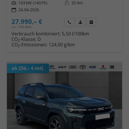
Leistung
103 kW (140 PS)
Kilometerstand
20 km
24.04.2026
27.990,– €
Wir rufen Sie an
Fahrzeugexposé (PDF)
Fahrzeug parken
incl. 19% MwSt.
Verbrauch kombiniert:
5,50 l/100km
CO
-Klasse:
D
2
CO
-Emissionen:
124,00 g/km
2
ab 256,– € mtl.