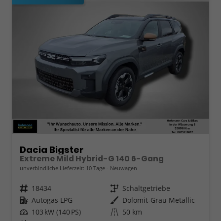
Dacia Bigster
Extreme Mild Hybrid-G 140 6-Gang
unverbindliche Lieferzeit:
10 Tage
Neuwagen
Fahrzeugnr.
18434
Getriebe
Schaltgetriebe
Kraftstoff
Autogas LPG
Außenfarbe
Dolomit-Grau Metallic
Leistung
103 kW (140 PS)
Kilometerstand
50 km