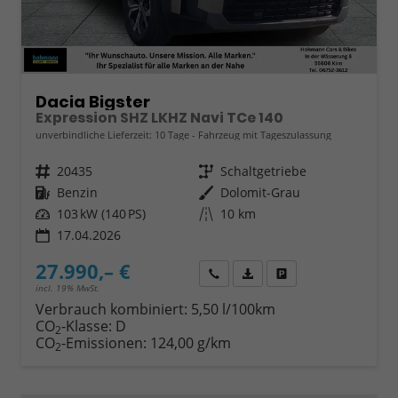
Dacia Bigster
Expression SHZ LKHZ Navi TCe 140
unverbindliche Lieferzeit:
10 Tage
Fahrzeug mit Tageszulassung
Fahrzeugnr.
20435
Getriebe
Schaltgetriebe
Kraftstoff
Benzin
Außenfarbe
Dolomit-Grau
Leistung
103 kW (140 PS)
Kilometerstand
10 km
17.04.2026
27.990,– €
Wir rufen Sie an
Fahrzeugexposé (PDF)
Fahrzeug parken
incl. 19% MwSt.
Verbrauch kombiniert:
5,50 l/100km
CO
-Klasse:
D
2
CO
-Emissionen:
124,00 g/km
2