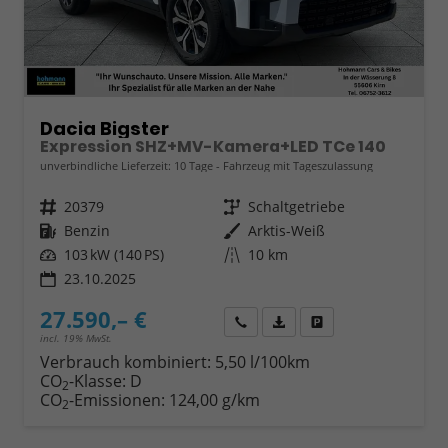
Dacia Bigster
Expression SHZ+MV-Kamera+LED TCe 140
unverbindliche Lieferzeit:
10 Tage
Fahrzeug mit Tageszulassung
Fahrzeugnr.
20379
Getriebe
Schaltgetriebe
Kraftstoff
Benzin
Außenfarbe
Arktis-Weiß
Leistung
103 kW (140 PS)
Kilometerstand
10 km
23.10.2025
27.590,– €
Wir rufen Sie an
Fahrzeugexposé (PDF)
Fahrzeug parken
incl. 19% MwSt.
Verbrauch kombiniert:
5,50 l/100km
CO
-Klasse:
D
2
CO
-Emissionen:
124,00 g/km
2