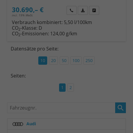
30.690,– €
Wir rufen Sie an
Fahrzeugexposé (PDF)
Fahrzeug parken
incl. 19% MwSt.
Verbrauch kombiniert:
5,50 l/100km
CO
-Klasse:
D
2
CO
-Emissionen:
124,00 g/km
2
Datensätze pro Seite:
10
20
50
100
250
Seiten:
1
2
Fahrzeugnr.
Audi