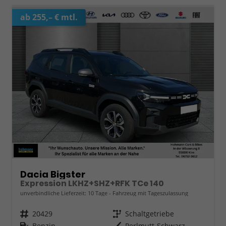
ab 255,– € mtl.
Dacia Bigster
Expression LKHZ+SHZ+RFK TCe 140
unverbindliche Lieferzeit:
10 Tage
Fahrzeug mit Tageszulassung
Fahrzeugnr.
20429
Getriebe
Schaltgetriebe
Kraftstoff
Benzin
Außenfarbe
Perlmutt-Schwarz