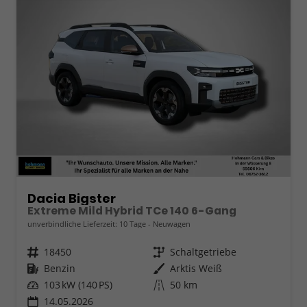
Dacia Bigster
Extreme Mild Hybrid TCe 140 6-Gang
unverbindliche Lieferzeit:
10 Tage
Neuwagen
Fahrzeugnr.
18450
Getriebe
Schaltgetriebe
Kraftstoff
Benzin
Außenfarbe
Arktis Weiß
Leistung
103 kW (140 PS)
Kilometerstand
50 km
14.05.2026