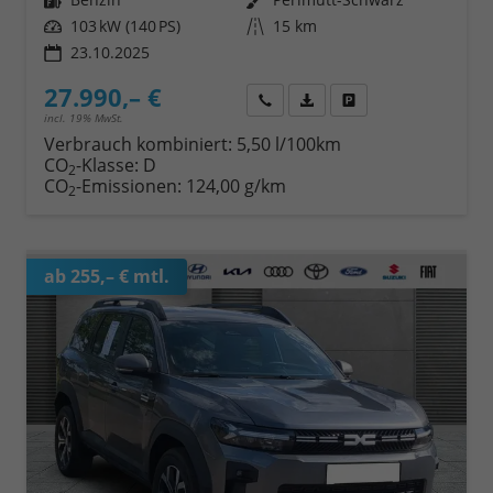
Leistung
103 kW (140 PS)
Kilometerstand
15 km
23.10.2025
27.990,– €
Wir rufen Sie an
Fahrzeugexposé (PDF)
Fahrzeug parken
incl. 19% MwSt.
Verbrauch kombiniert:
5,50 l/100km
CO
-Klasse:
D
2
CO
-Emissionen:
124,00 g/km
2
ab 255,– € mtl.