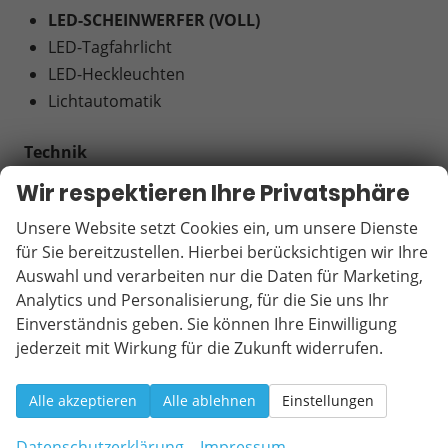
LED-SCHEINWERFER (VOLL)
LED-Tagfahrlicht
LED-Heckleuchten
Lichtautomatik
Technik
6-Gang-Schaltgetriebe
Wir respektieren Ihre Privatsphäre
Außentemperaturanzeige
Unsere Website setzt Cookies ein, um unsere Dienste
Servolenkung
für Sie bereitzustellen. Hierbei berücksichtigen wir Ihre
ZV mit Funk-Fernverschließung
Auswahl und verarbeiten nur die Daten für Marketing,
Zentralverriegelung
Analytics und Personalisierung, für die Sie uns Ihr
Einverständnis geben. Sie können Ihre Einwilligung
Reifen
jederzeit mit Wirkung für die Zukunft widerrufen.
LM-Felgen
Reifen: Reifengröße 215/65R17
Alle akzeptieren
Alle ablehnen
Einstellungen
Umwelt
Datenschutzerklärung
Impressum