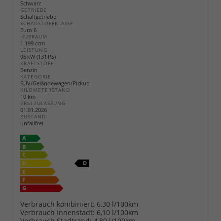
Schwarz
GETRIEBE
Schaltgetriebe
SCHADSTOFFKLASSE
Euro 6
HUBRAUM
1.199 ccm
LEISTUNG
96 kW (131 PS)
KRAFTSTOFF
Benzin
KATEGORIE
SUV/Geländewagen/Pickup
KILOMETERSTAND
10 km
ERSTZULASSUNG
01.01.2026
ZUSTAND
unfallfrei
Verbrauch kombiniert:
6,30 l/100km
Verbrauch Innenstadt:
6,10 l/100km
Verbrauch Stadtrand:
4,80 l/100km