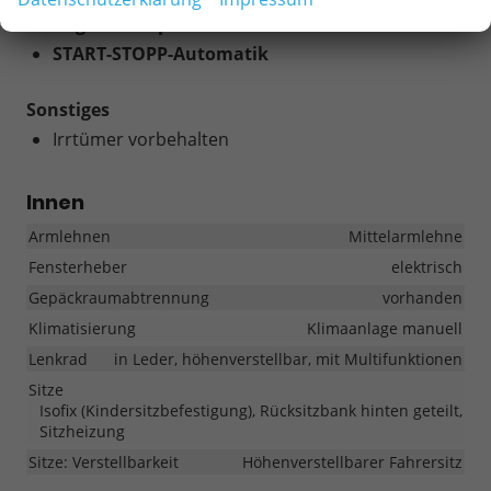
Abgaskonzept EU
START-STOPP-Automatik
Sonstiges
Irrtümer vorbehalten
Innen
Armlehnen
Mittelarmlehne
Fensterheber
elektrisch
Gepäckraumabtrennung
vorhanden
Klimatisierung
Klimaanlage manuell
Lenkrad
in Leder, höhenverstellbar, mit Multifunktionen
Sitze
Isofix (Kindersitzbefestigung), Rücksitzbank hinten geteilt,
Sitzheizung
Sitze: Verstellbarkeit
Höhenverstellbarer Fahrersitz