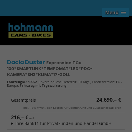
Menü
Dacia Duster
Expression TCe
130*SMARTLINK*TEMPOMAT*LED*PDC-
KAMERA*SHZ*KLIMA*17-ZOLL
Fahrzeugnr.
:
19052
, unverbindliche Lieferzeit:
10 Tage
, Landesversion: EU -
Europa,
Fahrzeug mit Tageszulassung
24.690,– €
Gesamtpreis
incl. 19% MwSt., den Kosten für Überführung und Zulassungspapieren
216,– €
mtl.
Ihre Bank11 für Privatkunden und Handel GmbH