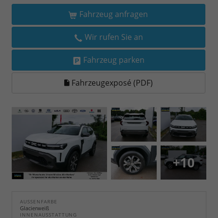
Fahrzeug anfragen
Wir rufen Sie an
Fahrzeug parken
Fahrzeugexposé (PDF)
+10
AUSSENFARBE
Glacierweiß
INNENAUSSTATTUNG