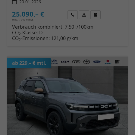
20.01.2026
25.090,– €
Wir rufen Sie an
Fahrzeugexposé (PDF)
Fahrzeug parken
incl. 19% MwSt.
Verbrauch kombiniert:
7,50 l/100km
CO
-Klasse:
D
2
CO
-Emissionen:
121,00 g/km
2
ab 229,– € mtl.