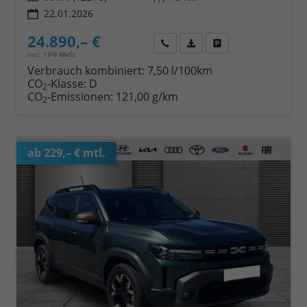
22.01.2026
24.890,– €
Wir rufen Sie an
Fahrzeugexposé (PDF)
Fahrzeug parken
incl. 19% MwSt.
Verbrauch kombiniert:
7,50 l/100km
CO
-Klasse:
D
2
CO
-Emissionen:
121,00 g/km
2
ab 229,– € mtl.