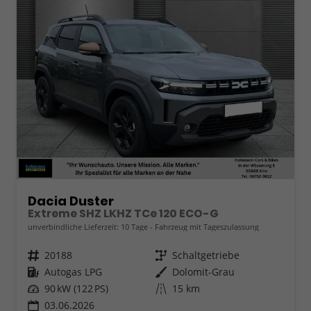
Dacia Duster
Extreme SHZ LKHZ TCe 120 ECO-G
unverbindliche Lieferzeit:
10 Tage
Fahrzeug mit Tageszulassung
Fahrzeugnr.
20188
Getriebe
Schaltgetriebe
Kraftstoff
Autogas LPG
Außenfarbe
Dolomit-Grau
Leistung
90 kW (122 PS)
Kilometerstand
15 km
03.06.2026