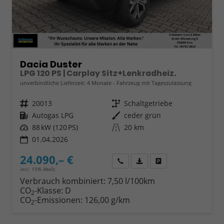
Dacia Duster
LPG 120 PS | Carplay Sitz+Lenkradheiz.
unverbindliche Lieferzeit:
4 Monate
Fahrzeug mit Tageszulassung
Fahrzeugnr.
20013
Getriebe
Schaltgetriebe
Kraftstoff
Autogas LPG
Außenfarbe
ceder grün
Leistung
88 kW (120 PS)
Kilometerstand
20 km
01.04.2026
24.090,– €
Wir rufen Sie an
Fahrzeugexposé (PDF)
Fahrzeug parken
incl. 19% MwSt.
Verbrauch kombiniert:
7,50 l/100km
CO
-Klasse:
D
2
CO
-Emissionen:
126,00 g/km
2