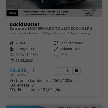
Dacia Duster
Extreme SHZ+RFK+LED TCe 120 ECO-G LPG
unverbindliche Lieferzeit:
10 Tage
Fahrzeug mit Tageszulassung
Fahrzeugnr.
20104
Getriebe
Schaltgetriebe
Kraftstoff
Autogas LPG
Außenfarbe
Dolomit-Grau
Leistung
90 kW (122 PS)
Kilometerstand
15 km
29.05.2026
24.690,– €
Wir rufen Sie an
Fahrzeugexposé (PDF)
Fahrzeug parken
incl. 19% MwSt.
Verbrauch kombiniert:
7,50 l/100km
CO
-Klasse:
D
2
CO
-Emissionen:
121,00 g/km
2