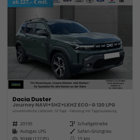
ab 227,– € mtl.
Dacia Duster
Journey NAVI+SHZ+LKHZ ECO-G 120 LPG
unverbindliche Lieferzeit:
10 Tage
Fahrzeug mit Tageszulassung
Fahrzeugnr.
20105
Getriebe
Schaltgetriebe
Kraftstoff
Autogas LPG
Außenfarbe
Safari-Grüngrau
Leistung
90 kW (122 PS)
Kilometerstand
15 km