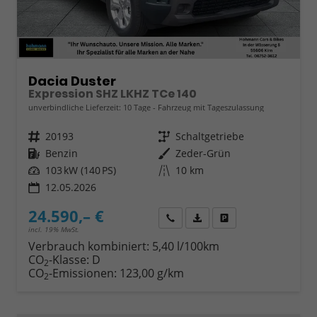
Dacia Duster
Expression SHZ LKHZ TCe 140
unverbindliche Lieferzeit:
10 Tage
Fahrzeug mit Tageszulassung
Fahrzeugnr.
20193
Getriebe
Schaltgetriebe
Kraftstoff
Benzin
Außenfarbe
Zeder-Grün
Leistung
103 kW (140 PS)
Kilometerstand
10 km
12.05.2026
24.590,– €
Wir rufen Sie an
Fahrzeugexposé (PDF)
Fahrzeug parken
incl. 19% MwSt.
Verbrauch kombiniert:
5,40 l/100km
CO
-Klasse:
D
2
CO
-Emissionen:
123,00 g/km
2