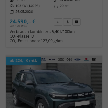
Leistung
103 kW (140 PS)
Kilometerstand
20 km
26.05.2026
24.590,– €
Wir rufen Sie an
Fahrzeugexposé (PDF)
Fahrzeug parken
incl. 19% MwSt.
Verbrauch kombiniert:
5,40 l/100km
CO
-Klasse:
D
2
CO
-Emissionen:
123,00 g/km
2
ab 224,– € mtl.