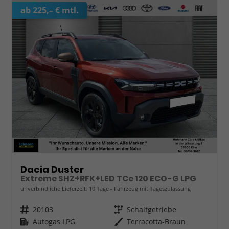
ab 225,– € mtl.
Dacia Duster
Extreme SHZ+RFK+LED TCe 120 ECO-G LPG
unverbindliche Lieferzeit:
10 Tage
Fahrzeug mit Tageszulassung
Fahrzeugnr.
20103
Getriebe
Schaltgetriebe
Kraftstoff
Autogas LPG
Außenfarbe
Terracotta-Braun