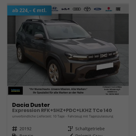
ab 224,– € mtl.
Dacia Duster
Expression RFK+SHZ+PDC+LKHZ TCe 140
unverbindliche Lieferzeit:
10 Tage
Fahrzeug mit Tageszulassung
Fahrzeugnr.
20192
Getriebe
Schaltgetriebe
Kraftstoff
Benzin
Außenfarbe
Dolomit-Grau