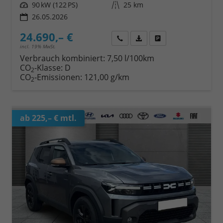
Leistung
90 kW (122 PS)
Kilometerstand
25 km
26.05.2026
24.690,– €
Wir rufen Sie an
Fahrzeugexposé (PDF)
Fahrzeug parken
incl. 19% MwSt.
Verbrauch kombiniert:
7,50 l/100km
CO
-Klasse:
D
2
CO
-Emissionen:
121,00 g/km
2
ab 225,– € mtl.