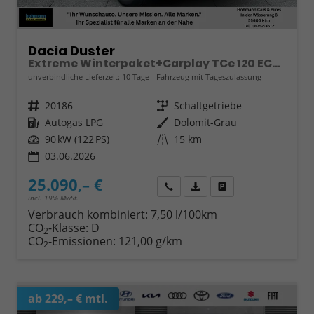
Dacia Duster
Extreme Winterpaket+Carplay TCe 120 ECO-G
unverbindliche Lieferzeit:
10 Tage
Fahrzeug mit Tageszulassung
Fahrzeugnr.
20186
Getriebe
Schaltgetriebe
Kraftstoff
Autogas LPG
Außenfarbe
Dolomit-Grau
Leistung
90 kW (122 PS)
Kilometerstand
15 km
03.06.2026
25.090,– €
Wir rufen Sie an
Fahrzeugexposé (PDF)
Fahrzeug parken
incl. 19% MwSt.
Verbrauch kombiniert:
7,50 l/100km
CO
-Klasse:
D
2
CO
-Emissionen:
121,00 g/km
2
ab 229,– € mtl.