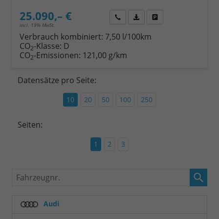
25.090,– €
Wir rufen Sie an
Fahrzeugexposé (PDF)
Fahrzeug parken
incl. 19% MwSt.
Verbrauch kombiniert:
7,50 l/100km
CO
-Klasse:
D
2
CO
-Emissionen:
121,00 g/km
2
Datensätze pro Seite:
10
20
50
100
250
Seiten:
1
2
3
Fahrzeugnr.
Audi