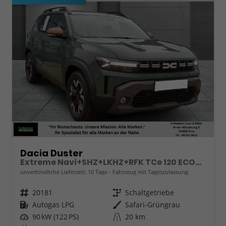
Dacia Duster
Extreme Navi+SHZ+LKHZ+RFK TCe 120 ECO-G
unverbindliche Lieferzeit:
10 Tage
Fahrzeug mit Tageszulassung
Fahrzeugnr.
20181
Getriebe
Schaltgetriebe
Kraftstoff
Autogas LPG
Außenfarbe
Safari-Grüngrau
Leistung
90 kW (122 PS)
Kilometerstand
20 km