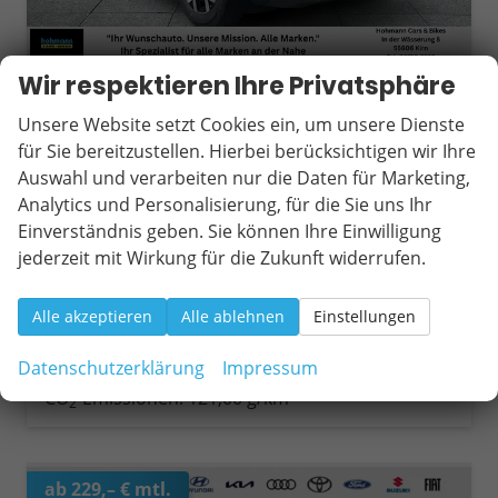
Wir respektieren Ihre Privatsphäre
Dacia Duster
Extreme SHZ+RFK+LED TCe 120 ECO-G LPG
Unsere Website setzt Cookies ein, um unsere Dienste
unverbindliche Lieferzeit:
10 Tage
Fahrzeug mit Tageszulassung
für Sie bereitzustellen. Hierbei berücksichtigen wir Ihre
Auswahl und verarbeiten nur die Daten für Marketing,
Fahrzeugnr.
20180
Getriebe
Schaltgetriebe
Analytics und Personalisierung, für die Sie uns Ihr
Kraftstoff
Autogas LPG
Außenfarbe
Zeder-Grün
Einverständnis geben. Sie können Ihre Einwilligung
Leistung
90 kW (122 PS)
Kilometerstand
15 km
jederzeit mit Wirkung für die Zukunft widerrufen.
01.01.2026
25.090,– €
Wir rufen Sie an
Fahrzeugexposé (PDF)
Fahrzeug parken
Alle akzeptieren
Alle ablehnen
Einstellungen
incl. 19% MwSt.
Verbrauch kombiniert:
7,50 l/100km
Datenschutzerklärung
Impressum
CO
-Klasse:
D
2
CO
-Emissionen:
121,00 g/km
2
ab 229,– € mtl.