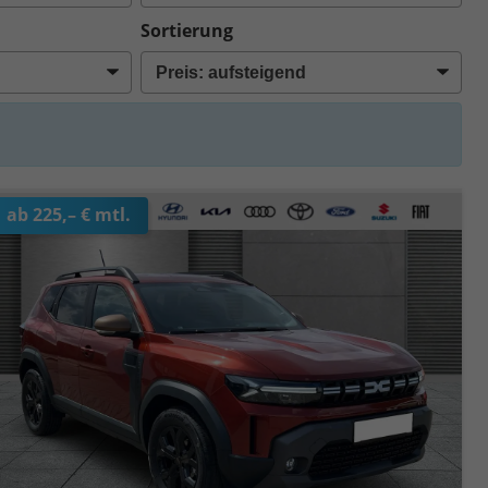
Sortierung
ab 225,– € mtl.