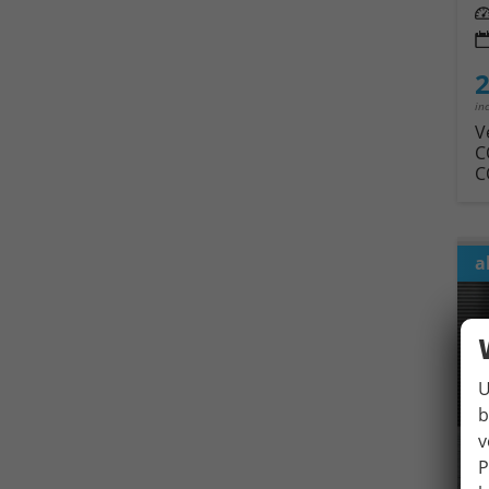
Leis
2
in
V
C
C
a
U
b
v
P