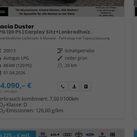
acia Duster
PG 120 PS | Carplay Sitz+Lenkradheiz.
verbindliche Lieferzeit:
4 Monate
Fahrzeug mit Tageszulassung
eugnr.
20013
Getriebe
Schaltgetriebe
ftstoff
Autogas LPG
Außenfarbe
ceder grün
tung
88 kW (120 PS)
Kilometerstand
20 km
01.04.2026
4.090,– €
Wir rufen Sie an
Fahrzeugexposé (PDF)
Fahrzeug parken
cl. 19% MwSt.
erbrauch kombiniert:
7,50 l/100km
O
-Klasse:
D
2
O
-Emissionen:
126,00 g/km
2
b 225,– € mtl.