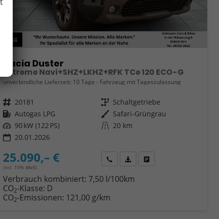
t
Dacia Duster
Extreme Navi+SHZ+LKHZ+RFK TCe 120 ECO-G
unverbindliche Lieferzeit:
10 Tage
Fahrzeug mit Tageszulassung
Fahrzeugnr.
20181
Getriebe
Schaltgetriebe
Kraftstoff
Autogas LPG
Außenfarbe
Safari-Grüngrau
Leistung
90 kW (122 PS)
Kilometerstand
20 km
20.01.2026
25.090,– €
Wir rufen Sie an
Fahrzeugexposé (PDF)
Fahrzeug parken
incl. 19% MwSt.
Verbrauch kombiniert:
7,50 l/100km
CO
-Klasse:
D
2
CO
-Emissionen:
121,00 g/km
2