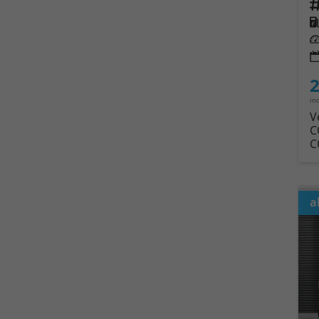
Fahrz
Kra
Leis
2
in
V
C
C
a