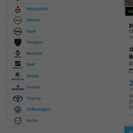
Mitsubishi
Nissan
D
L
Opel
un
Peugeot
Fahrz
Renault
Kra
Leis
Seat
Skoda
2
Suzuki
in
V
Toyota
C
C
Volkswagen
Volvo
a