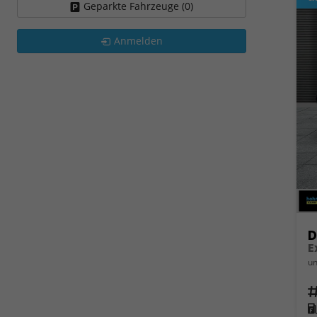
Geparkte Fahrzeuge (
0
)
Anmelden
D
E
un
Fahrz
Kra