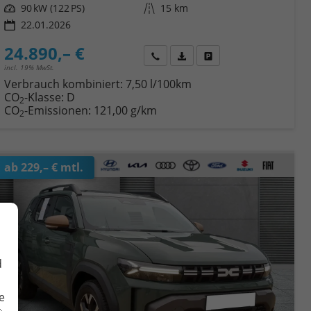
Leistung
90 kW (122 PS)
Kilometerstand
15 km
22.01.2026
24.890,– €
Wir rufen Sie an
Fahrzeugexposé (PDF)
Fahrzeug parken
incl. 19% MwSt.
Verbrauch kombiniert:
7,50 l/100km
CO
-Klasse:
D
2
CO
-Emissionen:
121,00 g/km
2
ab 229,– € mtl.
d
e