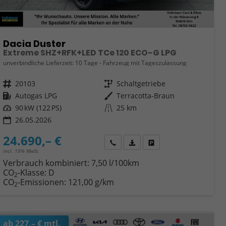
Dacia Duster
Extreme SHZ+RFK+LED TCe 120 ECO-G LPG
unverbindliche Lieferzeit:
10 Tage
Fahrzeug mit Tageszulassung
Fahrzeugnr.
20103
Getriebe
Schaltgetriebe
Kraftstoff
Autogas LPG
Außenfarbe
Terracotta-Braun
Leistung
90 kW (122 PS)
Kilometerstand
25 km
26.05.2026
24.690,– €
Wir rufen Sie an
Fahrzeugexposé (PDF)
Fahrzeug parken
incl. 19% MwSt.
Verbrauch kombiniert:
7,50 l/100km
CO
-Klasse:
D
2
CO
-Emissionen:
121,00 g/km
2
ab 227,– € mtl.