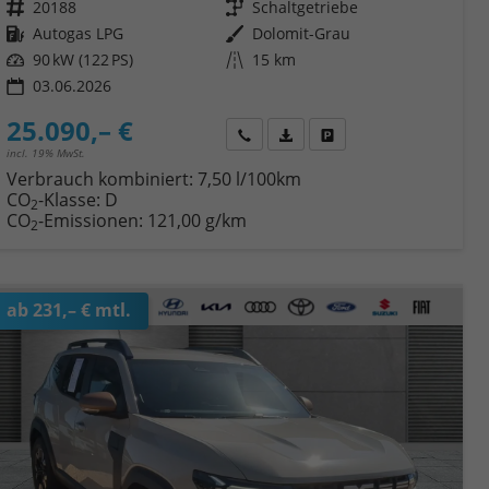
Fahrzeugnr.
20188
Getriebe
Schaltgetriebe
Kraftstoff
Autogas LPG
Außenfarbe
Dolomit-Grau
Leistung
90 kW (122 PS)
Kilometerstand
15 km
03.06.2026
25.090,– €
Wir rufen Sie an
Fahrzeugexposé (PDF)
Fahrzeug parken
incl. 19% MwSt.
Verbrauch kombiniert:
7,50 l/100km
CO
-Klasse:
D
2
CO
-Emissionen:
121,00 g/km
2
ab 231,– € mtl.