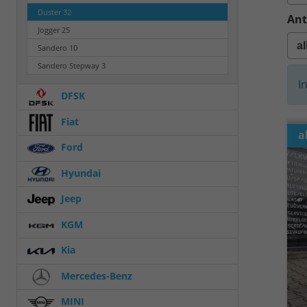
Duster
32
Ant
Jogger
25
Sandero
10
Sandero Stepway
3
I
DFSK
Fiat
a
Ford
Hyundai
Jeep
KGM
Kia
Mercedes-Benz
MINI