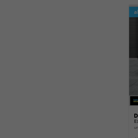
a
D
E
un