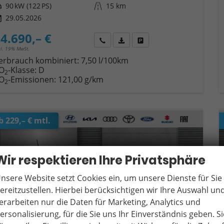
tung
90 kW (122 PS)
Kilometerstand
15 km
29.05.2026
4.690,– €
Wir rufen Sie an
Fahrzeugexposé (PDF)
Fahrzeug parken
cl. 19% MwSt.
erbrauch kombiniert:
7,50 l/100km
O
-Klasse:
D
2
O
-Emissionen:
121,00 g/km
2
b 229,– € mtl.
Wir respektieren Ihre Privatsphäre
nsere Website setzt Cookies ein, um unsere Dienste für Sie
ereitzustellen. Hierbei berücksichtigen wir Ihre Auswahl un
erarbeiten nur die Daten für Marketing, Analytics und
ersonalisierung, für die Sie uns Ihr Einverständnis geben. Si