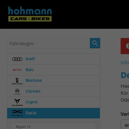
Fahrzeugnr.
Audi
inf
Baic
D
Bestune
Hie
Citroën
Kür
Ode
Cupra
Dacia
Ver
Bigster
14