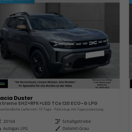
acia Duster
xtreme SHZ+RFK+LED TCe 120 ECO-G LPG
verbindliche Lieferzeit:
10 Tage
Fahrzeug mit Tageszulassung
eugnr.
20104
Getriebe
Schaltgetriebe
ftstoff
Autogas LPG
Außenfarbe
Dolomit-Grau