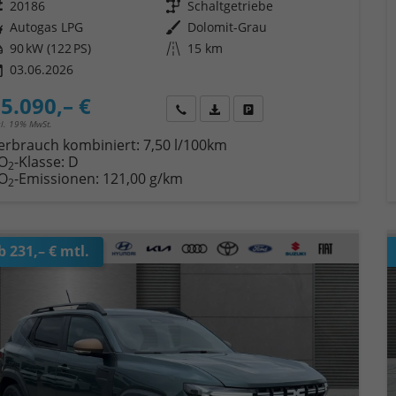
eugnr.
20186
Getriebe
Schaltgetriebe
ftstoff
Autogas LPG
Außenfarbe
Dolomit-Grau
tung
90 kW (122 PS)
Kilometerstand
15 km
03.06.2026
5.090,– €
Wir rufen Sie an
Fahrzeugexposé (PDF)
Fahrzeug parken
cl. 19% MwSt.
erbrauch kombiniert:
7,50 l/100km
O
-Klasse:
D
2
O
-Emissionen:
121,00 g/km
2
b 231,– € mtl.