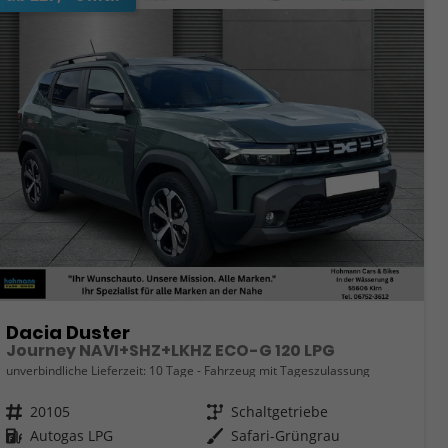
Dacia Duster
Journey NAVI+SHZ+LKHZ ECO-G 120 LPG
unverbindliche Lieferzeit:
10 Tage
Fahrzeug mit Tageszulassung
Fahrzeugnr.
20105
Getriebe
Schaltgetriebe
Kraftstoff
Autogas LPG
Außenfarbe
Safari-Grüngrau