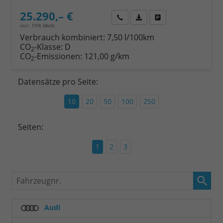
25.290,– €
Wir rufen Sie an
Fahrzeugexposé (PDF)
Fahrzeug parken
incl. 19% MwSt.
Verbrauch kombiniert:
7,50 l/100km
CO
-Klasse:
D
2
CO
-Emissionen:
121,00 g/km
2
Datensätze pro Seite:
10
20
50
100
250
Seiten:
1
2
3
Fahrzeugnr.
Audi