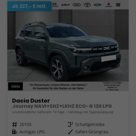
ab 227,– € mtl.
Dacia Duster
Journey NAVI+SHZ+LKHZ ECO-G 120 LPG
unverbindliche Lieferzeit:
10 Tage
Fahrzeug mit Tageszulassung
Fahrzeugnr.
20105
Getriebe
Schaltgetriebe
Kraftstoff
Autogas LPG
Außenfarbe
Safari-Grüngrau