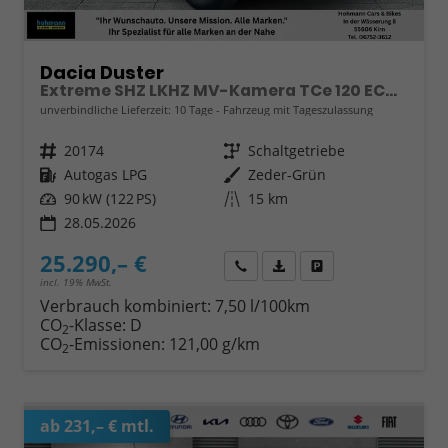
Dacia Duster
Extreme SHZ LKHZ MV-Kamera TCe 120 ECO-G
unverbindliche Lieferzeit:
10 Tage
Fahrzeug mit Tageszulassung
Fahrzeugnr.
20174
Getriebe
Schaltgetriebe
Kraftstoff
Autogas LPG
Außenfarbe
Zeder-Grün
Leistung
90 kW (122 PS)
Kilometerstand
15 km
28.05.2026
25.290,– €
Wir rufen Sie an
Fahrzeugexposé (PDF)
Fahrzeug parken
incl. 19% MwSt.
Verbrauch kombiniert:
7,50 l/100km
CO
-Klasse:
D
2
CO
-Emissionen:
121,00 g/km
2
ab 231,– € mtl.