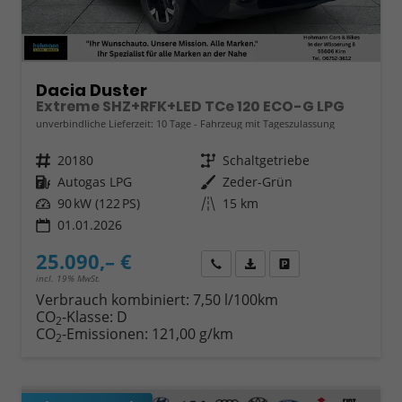
Dacia Duster
Extreme SHZ+RFK+LED TCe 120 ECO-G LPG
unverbindliche Lieferzeit:
10 Tage
Fahrzeug mit Tageszulassung
Fahrzeugnr.
20180
Getriebe
Schaltgetriebe
Kraftstoff
Autogas LPG
Außenfarbe
Zeder-Grün
Leistung
90 kW (122 PS)
Kilometerstand
15 km
01.01.2026
25.090,– €
Wir rufen Sie an
Fahrzeugexposé (PDF)
Fahrzeug parken
incl. 19% MwSt.
Verbrauch kombiniert:
7,50 l/100km
CO
-Klasse:
D
2
CO
-Emissionen:
121,00 g/km
2