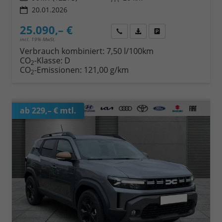
20.01.2026
25.090,– €
Wir rufen Sie an
Fahrzeugexposé (PDF)
Fahrzeug parken
incl. 19% MwSt.
Verbrauch kombiniert:
7,50 l/100km
CO
-Klasse:
D
2
CO
-Emissionen:
121,00 g/km
2
ab 229,– € mtl.