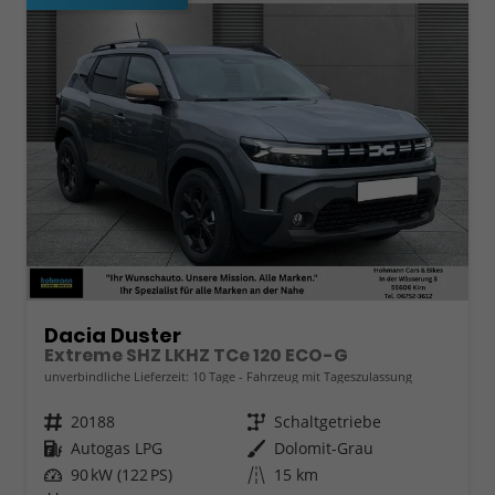
Dacia Duster
Extreme SHZ LKHZ TCe 120 ECO-G
unverbindliche Lieferzeit:
10 Tage
Fahrzeug mit Tageszulassung
Fahrzeugnr.
20188
Getriebe
Schaltgetriebe
Kraftstoff
Autogas LPG
Außenfarbe
Dolomit-Grau
Leistung
90 kW (122 PS)
Kilometerstand
15 km