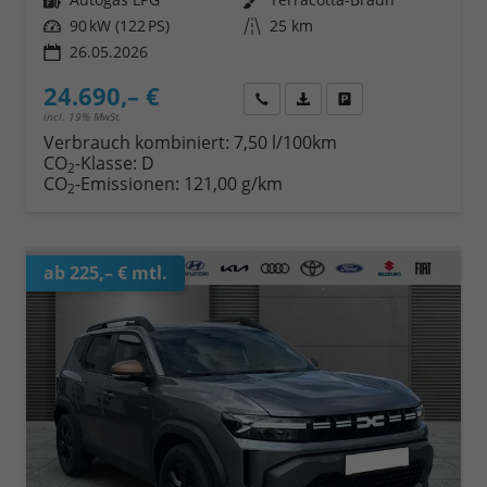
Leistung
90 kW (122 PS)
Kilometerstand
25 km
26.05.2026
24.690,– €
Wir rufen Sie an
Fahrzeugexposé (PDF)
Fahrzeug parken
incl. 19% MwSt.
Verbrauch kombiniert:
7,50 l/100km
CO
-Klasse:
D
2
CO
-Emissionen:
121,00 g/km
2
ab 225,– € mtl.