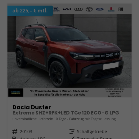
ab 225,– € mtl.
Dacia Duster
Extreme SHZ+RFK+LED TCe 120 ECO-G LPG
unverbindliche Lieferzeit:
10 Tage
Fahrzeug mit Tageszulassung
Fahrzeugnr.
20103
Getriebe
Schaltgetriebe
Kraftstoff
Autogas LPG
Außenfarbe
Terracotta-Braun