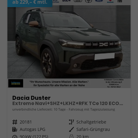
ab 229,– € mtl.
Dacia Duster
Extreme Navi+SHZ+LKHZ+RFK TCe 120 ECO-G
unverbindliche Lieferzeit:
10 Tage
Fahrzeug mit Tageszulassung
Fahrzeugnr.
20181
Getriebe
Schaltgetriebe
Kraftstoff
Autogas LPG
Außenfarbe
Safari-Grüngrau
Leistung
90 kW (122 PS)
Kilometerstand
20 km