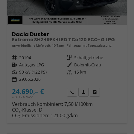
Dacia Duster
Extreme SHZ+RFK+LED TCe 120 ECO-G LPG
unverbindliche Lieferzeit:
10 Tage
Fahrzeug mit Tageszulassung
Fahrzeugnr.
20104
Getriebe
Schaltgetriebe
Kraftstoff
Autogas LPG
Außenfarbe
Dolomit-Grau
Leistung
90 kW (122 PS)
Kilometerstand
15 km
29.05.2026
24.690,– €
Wir rufen Sie an
Fahrzeugexposé (PDF)
Fahrzeug parken
incl. 19% MwSt.
Verbrauch kombiniert:
7,50 l/100km
CO
-Klasse:
D
2
CO
-Emissionen:
121,00 g/km
2