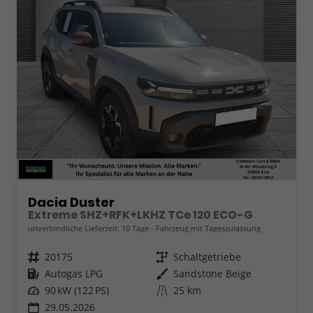
Dacia Duster
Extreme SHZ+RFK+LKHZ TCe 120 ECO-G
unverbindliche Lieferzeit:
10 Tage
Fahrzeug mit Tageszulassung
Fahrzeugnr.
20175
Getriebe
Schaltgetriebe
Kraftstoff
Autogas LPG
Außenfarbe
Sandstone Beige
Leistung
90 kW (122 PS)
Kilometerstand
25 km
29.05.2026