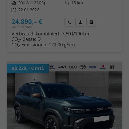
Leistung
90 kW (122 PS)
Kilometerstand
15 km
22.01.2026
24.890,– €
Wir rufen Sie an
Fahrzeugexposé (PDF)
Fahrzeug parken
incl. 19% MwSt.
Verbrauch kombiniert:
7,50 l/100km
CO
-Klasse:
D
2
CO
-Emissionen:
121,00 g/km
2
ab 229,– € mtl.