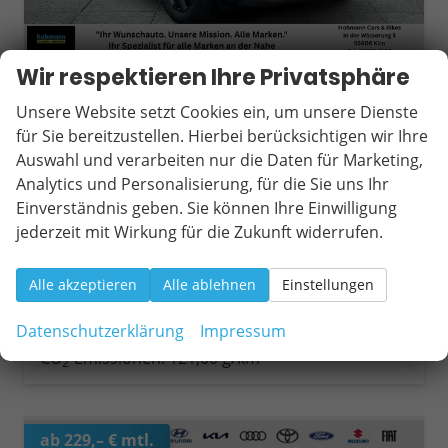
Wir respektieren Ihre Privatsphäre
Dacia Duster
Extreme Winterpaket+Carplay TCe 120 ECO-G
Unsere Website setzt Cookies ein, um unsere Dienste
unverbindliche Lieferzeit:
10 Tage
Fahrzeug mit Tageszulassung
für Sie bereitzustellen. Hierbei berücksichtigen wir Ihre
Auswahl und verarbeiten nur die Daten für Marketing,
Fahrzeugnr.
20186
Getriebe
Schaltgetriebe
Analytics und Personalisierung, für die Sie uns Ihr
Kraftstoff
Autogas LPG
Außenfarbe
Dolomit-Grau
Einverständnis geben. Sie können Ihre Einwilligung
Leistung
90 kW (122 PS)
Kilometerstand
15 km
jederzeit mit Wirkung für die Zukunft widerrufen.
03.06.2026
25.090,– €
Wir rufen Sie an
Fahrzeugexposé (PDF)
Fahrzeug parken
Alle akzeptieren
Alle ablehnen
Einstellungen
incl. 19% MwSt.
Verbrauch kombiniert:
7,50 l/100km
Datenschutzerklärung
Impressum
CO
-Klasse:
D
2
CO
-Emissionen:
121,00 g/km
2
ab 229,– € mtl.