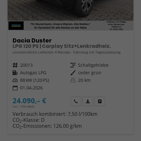
Dacia Duster
LPG 120 PS | Carplay Sitz+Lenkradheiz.
unverbindliche Lieferzeit:
4 Monate
Fahrzeug mit Tageszulassung
Fahrzeugnr.
20013
Getriebe
Schaltgetriebe
Kraftstoff
Autogas LPG
Außenfarbe
ceder grün
Leistung
88 kW (120 PS)
Kilometerstand
20 km
01.04.2026
24.090,– €
Wir rufen Sie an
Fahrzeugexposé (PDF)
Fahrzeug parken
incl. 19% MwSt.
Verbrauch kombiniert:
7,50 l/100km
CO
-Klasse:
D
2
CO
-Emissionen:
126,00 g/km
2