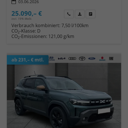
03.06.2026
25.090,– €
Wir rufen Sie an
Fahrzeugexposé (PDF)
Fahrzeug parken
incl. 19% MwSt.
Verbrauch kombiniert:
7,50 l/100km
CO
-Klasse:
D
2
CO
-Emissionen:
121,00 g/km
2
ab 231,– € mtl.