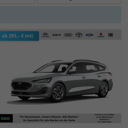
ab 285,– € mtl.