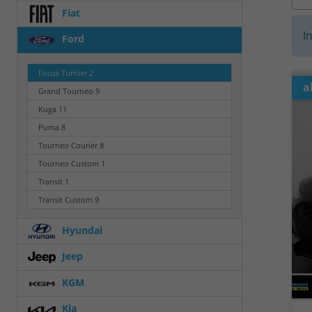
Fiat
I
Ford
Focus Turnier
2
a
Grand Tourneo
9
Kuga
11
Puma
8
Tourneo Courier
8
Tourneo Custom
1
Transit
1
Transit Custom
9
Hyundai
Jeep
KGM
Kia