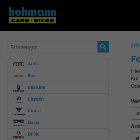
Fahrzeugnr.
inf
F
Audi
Hie
Baic
Kür
Ode
Bestune
Citroën
Ver
Cupra
Dacia
Ant
DFSK