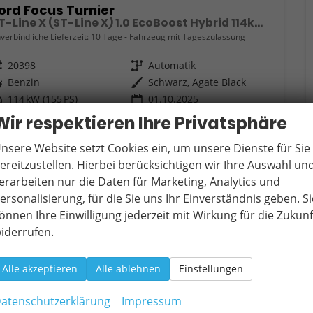
ord Focus Turnier
ST-Line X (ST-Line X) 1.0 EcoBoost Hybrid 114kW (155 PS) 7-Gang-Automatikgetriebe
verbindliche Lieferzeit:
10 Tage
Fahrzeug mit Tageszulassung
eugnr.
20398
Getriebe
Automatik
ftstoff
Benzin
Außenfarbe
Schwarz, Agate Black
tung
114 kW (155 PS)
01.10.2025
Wir respektieren Ihre Privatsphäre
8.490,– €
Wir rufen Sie an
Fahrzeugexposé (PDF)
Fahrzeug parken
cl. 19% MwSt.
nsere Website setzt Cookies ein, um unsere Dienste für Sie
erbrauch kombiniert:
5,90 l/100km
ereitzustellen. Hierbei berücksichtigen wir Ihre Auswahl un
O
-Klasse:
D
2
erarbeiten nur die Daten für Marketing, Analytics und
O
-Emissionen:
119,00 g/km
2
ersonalisierung, für die Sie uns Ihr Einverständnis geben. Si
önnen Ihre Einwilligung jederzeit mit Wirkung für die Zukunf
iderrufen.
Alle akzeptieren
Alle ablehnen
Einstellungen
atenschutzerklärung
Impressum