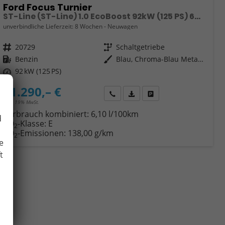
Ford Focus Turnier
ST-Line (ST-Line) 1.0 EcoBoost 92kW (125 PS) 6-Gang Schaltgetriebe
unverbindliche Lieferzeit:
8 Wochen
Neuwagen
Fahrzeugnr.
20729
Getriebe
Schaltgetriebe
Kraftstoff
Benzin
Außenfarbe
Blau, Chroma-Blau Metallic (PN4FT0)
Leistung
92 kW (125 PS)
31.290,– €
Wir rufen Sie an
Fahrzeugexposé (PDF)
Fahrzeug parken
incl. 19% MwSt.
Verbrauch kombiniert:
6,10 l/100km
d
CO
-Klasse:
E
2
CO
-Emissionen:
138,00 g/km
2
e
t