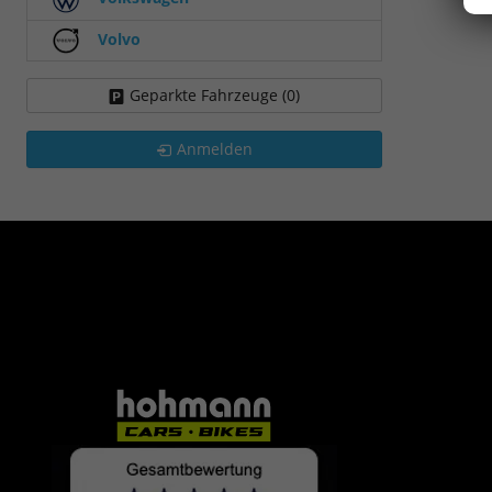
Volvo
Geparkte Fahrzeuge (
0
)
Anmelden