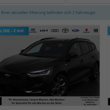
n Ihrer aktuellen Filterung befinden sich
2
Fahrzeuge:
b 260,– € mtl.