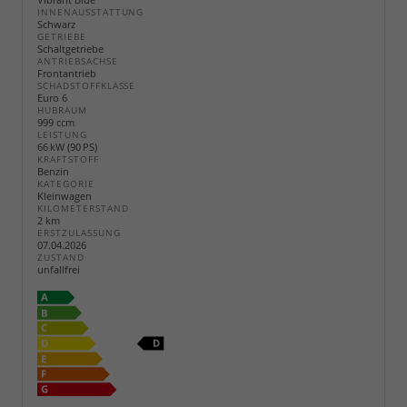
INNENAUSSTATTUNG
Schwarz
GETRIEBE
Schaltgetriebe
ANTRIEBSACHSE
Frontantrieb
SCHADSTOFFKLASSE
Euro 6
HUBRAUM
999 ccm
LEISTUNG
66 kW (90 PS)
KRAFTSTOFF
Benzin
KATEGORIE
Kleinwagen
KILOMETERSTAND
2 km
ERSTZULASSUNG
07.04.2026
ZUSTAND
unfallfrei