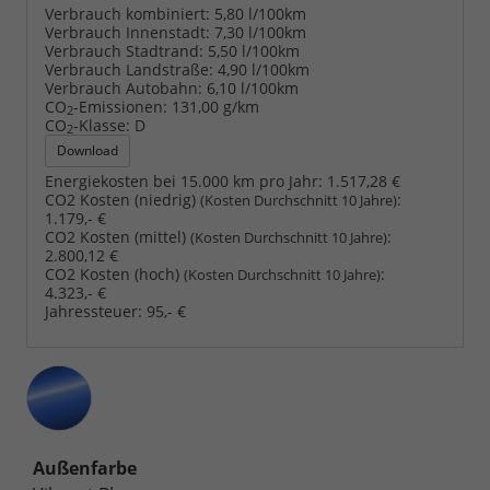
Verbrauch kombiniert:
5,80 l/100km
Verbrauch Innenstadt:
7,30 l/100km
Verbrauch Stadtrand:
5,50 l/100km
Verbrauch Landstraße:
4,90 l/100km
Verbrauch Autobahn:
6,10 l/100km
CO
-Emissionen:
131,00 g/km
2
CO
-Klasse:
D
2
Download
Energiekosten bei 15.000 km pro Jahr:
1.517,28 €
CO2 Kosten (niedrig)
:
(Kosten Durchschnitt 10 Jahre)
1.179,- €
CO2 Kosten (mittel)
:
(Kosten Durchschnitt 10 Jahre)
2.800,12 €
CO2 Kosten (hoch)
:
(Kosten Durchschnitt 10 Jahre)
4.323,- €
Jahressteuer:
95,- €
Außenfarbe