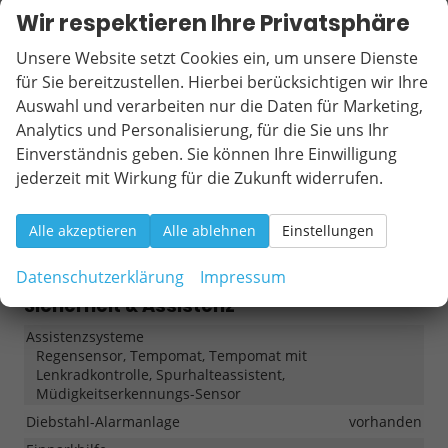
Sitze
Isofix (Kindersitzbefestigung), Sitzheizung
Wir respektieren Ihre Privatsphäre
Sitze: Verstellbarkeit
Höhenverstellbarer Fahrersitz
Unsere Website setzt Cookies ein, um unsere Dienste
für Sie bereitzustellen. Hierbei berücksichtigen wir Ihre
Infotainment & Kommunikation
Auswahl und verarbeiten nur die Daten für Marketing,
Analytics und Personalisierung, für die Sie uns Ihr
Audioanlage
Radio/MP3-Player, Radio, Schnittstelle USB, Digitalradio
Einverständnis geben. Sie können Ihre Einwilligung
DAB, Android Auto, Apple CarPlay, Touchscreen
jederzeit mit Wirkung für die Zukunft widerrufen.
Bordcomputer
vorhanden
Navigationssystem
Navigationsvorbereitung
Alle akzeptieren
Alle ablehnen
Einstellungen
Telefon
Freisprecheinrichtung, Bluetooth
Datenschutzerklärung
Impressum
Sicherheit & Assistenz
Assistenzsysteme
Regensensor, Tempomat, Tempomat mit
Lenkradkontrolle, Spurhalteassistent,
Müdigkeitserkennungs-Sensor
Diebstahl-Alarmanlage
vorhanden