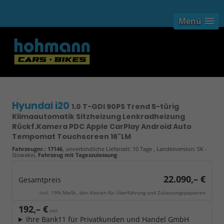
Menü
Hyundai i20
1.0 T-GDI 90PS Trend 5-türig
Klimaautomatik Sitzheizung Lenkradheizung
Rückf.Kamera PDC Apple CarPlay Android Auto
Tempomat Touchscreen 16"LM
Fahrzeugnr.
:
17146
, unverbindliche Lieferzeit:
10 Tage
, Landesversion: SK -
Slowakei,
Fahrzeug mit Tageszulassung
22.090,– €
Gesamtpreis
incl. 19% MwSt., den Kosten für Überführung und Zulassungspapieren
192,– €
mtl.
Ihre Bank11 für Privatkunden und Handel GmbH