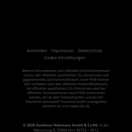
Anmelden
Impressum
Datenschutz
Cookie-Einstellungen
Weitere Informationen zum offiziellen Kraftstoffverbrauch
und zu den offiziellen spezifischen CO
-Emissionen und
2
gegebenenfalls zum Stromverbrauch neuer PKW können
dem 'Leitfaden über den offiziellen Kraftstoffverbrauch,
die offiziellen spezifischen CO
-Emissionen und den
2
offiziellen Stromverbrauch neuer PKW' entnommen
werden, der an allen Verkaufsstellen und bei der
'Deutschen Automobil Treuhand GmbH' unentgeltlich
erhältlich ist unter www.dat.de.
© 2026
Autohaus Hohmann GmbH & Co KG
,
In der
Wässerung 8
,
55606
Kirn,
06752 – 3612