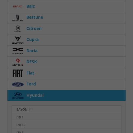
Baic
Bestune
Citroën
Cupra
Dacia
DFSK
Fiat
Ford
Hyundai
BAYON
11
i10
1
i20
12
i30
6