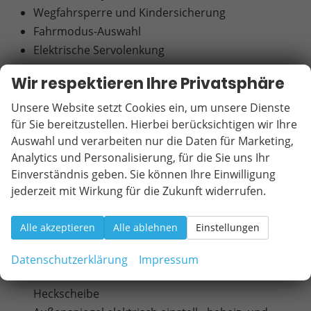
Wegfahrsperre und Kindersicherung
Fahrmodus-Auswahl
Elektrische Servolenkung
Start-Stopp-System
Wir respektieren Ihre Privatsphäre
Schaltwippen am Lenkrad
E-Shift Getriebe
Unsere Website setzt Cookies ein, um unsere Dienste
für Sie bereitzustellen. Hierbei berücksichtigen wir Ihre
Vorbereitung für Anhängervorrüstung
Auswahl und verarbeiten nur die Daten für Marketing,
18" Leichtmetallfelgen (Reifen 235/55 R18)
Analytics und Personalisierung, für die Sie uns Ihr
LED-Scheinwerfer
Einverständnis geben. Sie können Ihre Einwilligung
LED-Tagfahrlicht
jederzeit mit Wirkung für die Zukunft widerrufen.
LED-Rückleuchten
LED-Nebelschlussleuchte
Alle akzeptieren
Alle ablehnen
Einstellungen
Dachreling
Heckspoiler mit dritter Bremsleuchte
Datenschutzerklärung
Impressum
Getönte Scheiben hinten inkl. beheizbarer
Heckscheibe