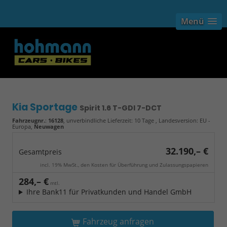
Menü
Kia Sportage
Spirit 1.6 T-GDI 7-DCT
Fahrzeugnr.
:
16128
, unverbindliche Lieferzeit:
10 Tage
, Landesversion: EU -
Europa,
Neuwagen
32.190,– €
Gesamtpreis
incl. 19% MwSt., den Kosten für Überführung und Zulassungspapieren
284,– €
mtl.
Ihre Bank11 für Privatkunden und Handel GmbH
Fahrzeug anfragen