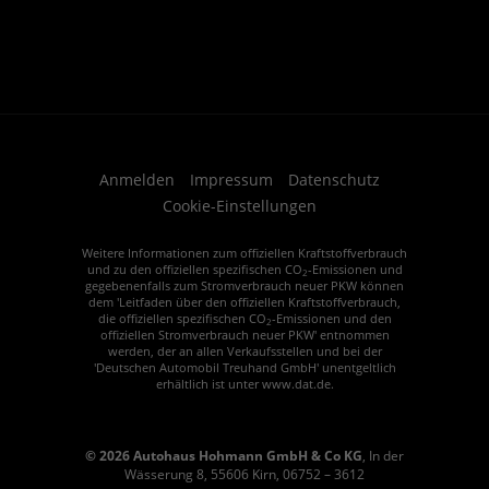
Anmelden
Impressum
Datenschutz
Cookie-Einstellungen
Weitere Informationen zum offiziellen Kraftstoffverbrauch
und zu den offiziellen spezifischen CO
-Emissionen und
2
gegebenenfalls zum Stromverbrauch neuer PKW können
dem 'Leitfaden über den offiziellen Kraftstoffverbrauch,
die offiziellen spezifischen CO
-Emissionen und den
2
offiziellen Stromverbrauch neuer PKW' entnommen
werden, der an allen Verkaufsstellen und bei der
'Deutschen Automobil Treuhand GmbH' unentgeltlich
erhältlich ist unter www.dat.de.
© 2026
Autohaus Hohmann GmbH & Co KG
,
In der
Wässerung 8
,
55606
Kirn,
06752 – 3612