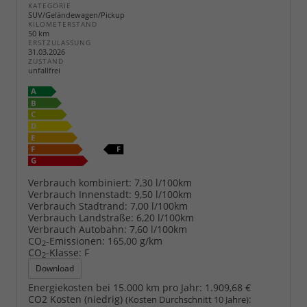
KATEGORIE
SUV/Geländewagen/Pickup
KILOMETERSTAND
50 km
ERSTZULASSUNG
31.03.2026
ZUSTAND
unfallfrei
Verbrauch kombiniert:
7,30 l/100km
Verbrauch Innenstadt:
9,50 l/100km
Verbrauch Stadtrand:
7,00 l/100km
Verbrauch Landstraße:
6,20 l/100km
Verbrauch Autobahn:
7,60 l/100km
CO
-Emissionen:
165,00 g/km
2
CO
-Klasse:
F
2
Download
Energiekosten bei 15.000 km pro Jahr:
1.909,68 €
CO2 Kosten (niedrig)
:
(Kosten Durchschnitt 10 Jahre)