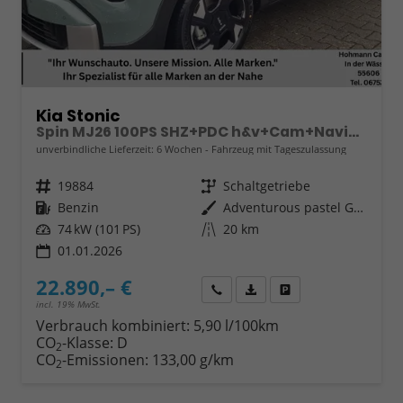
Kia Stonic
Spin MJ26 100PS SHZ+PDC h&v+Cam+Navi+Klima
unverbindliche Lieferzeit:
6 Wochen
Fahrzeug mit Tageszulassung
Fahrzeugnr.
19884
Getriebe
Schaltgetriebe
Kraftstoff
Benzin
Außenfarbe
Adventurous pastel Green A2G
Leistung
74 kW (101 PS)
Kilometerstand
20 km
01.01.2026
22.890,– €
Wir rufen Sie an
Fahrzeugexposé (PDF)
Fahrzeug parken
incl. 19% MwSt.
Verbrauch kombiniert:
5,90 l/100km
CO
-Klasse:
D
2
CO
-Emissionen:
133,00 g/km
2