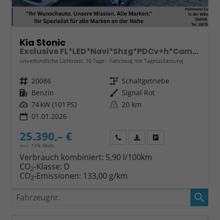
Kia Stonic
Exclusive FL*LED*Navi*Shzg*PDCv+h*Cam*16"
unverbindliche Lieferzeit:
10 Tage
Fahrzeug mit Tageszulassung
Fahrzeugnr.
20086
Getriebe
Schaltgetriebe
Kraftstoff
Benzin
Außenfarbe
Signal Rot
Leistung
74 kW (101 PS)
Kilometerstand
20 km
01.01.2026
25.390,– €
Wir rufen Sie an
Fahrzeugexposé (PDF)
Fahrzeug parken
incl. 19% MwSt.
Verbrauch kombiniert:
5,90 l/100km
CO
-Klasse:
D
2
CO
-Emissionen:
133,00 g/km
2
Fahrzeugnr.