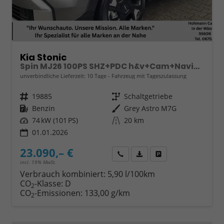
Kia Stonic
Spin MJ26 100PS SHZ+PDC h&v+Cam+Navi+Klima
unverbindliche Lieferzeit:
10 Tage
Fahrzeug mit Tageszulassung
Fahrzeugnr.
19885
Getriebe
Schaltgetriebe
Kraftstoff
Benzin
Außenfarbe
Grey Astro M7G
Leistung
74 kW (101 PS)
Kilometerstand
20 km
01.01.2026
23.090,– €
Wir rufen Sie an
Fahrzeugexposé (PDF)
Fahrzeug parken
incl. 19% MwSt.
Verbrauch kombiniert:
5,90 l/100km
CO
-Klasse:
D
2
CO
-Emissionen:
133,00 g/km
2