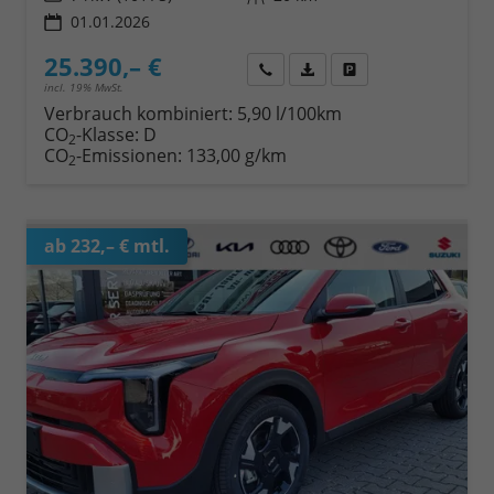
01.01.2026
25.390,– €
Wir rufen Sie an
Fahrzeugexposé (PDF)
Fahrzeug parken
incl. 19% MwSt.
Verbrauch kombiniert:
5,90 l/100km
CO
-Klasse:
D
2
CO
-Emissionen:
133,00 g/km
2
ab 232,– € mtl.