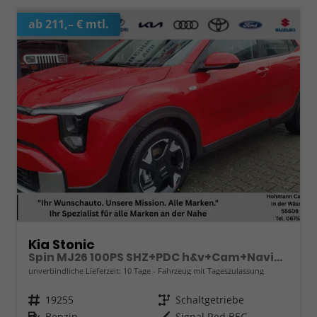
ab 211,– € mtl.
Kia Stonic
Spin MJ26 100PS SHZ+PDC h&v+Cam+Navi+Klima
unverbindliche Lieferzeit:
10 Tage
Fahrzeug mit Tageszulassung
Fahrzeugnr.
19255
Getriebe
Schaltgetriebe
Kraftstoff
Benzin
Außenfarbe
Signal Red BEG