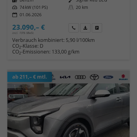
Leistung
74 kW (101 PS)
Kilometerstand
20 km
01.06.2026
23.090,– €
Wir rufen Sie an
Fahrzeugexposé (PDF)
Fahrzeug parken
incl. 19% MwSt.
Verbrauch kombiniert:
5,90 l/100km
CO
-Klasse:
D
2
CO
-Emissionen:
133,00 g/km
2
ab 211,– € mtl.