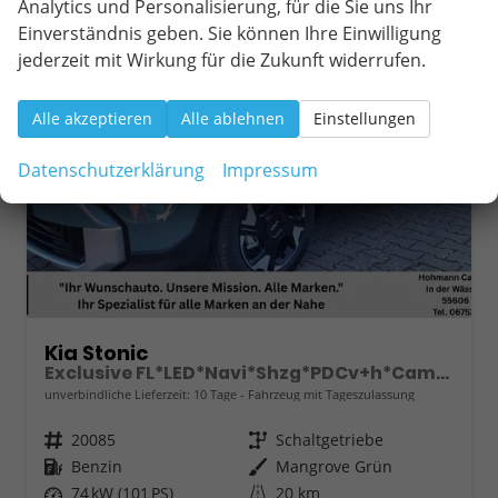
Analytics und Personalisierung, für die Sie uns Ihr
ab 232,– € mtl.
Einverständnis geben. Sie können Ihre Einwilligung
jederzeit mit Wirkung für die Zukunft widerrufen.
Alle akzeptieren
Alle ablehnen
Einstellungen
Datenschutzerklärung
Impressum
Kia Stonic
Exclusive FL*LED*Navi*Shzg*PDCv+h*Cam*16"
unverbindliche Lieferzeit:
10 Tage
Fahrzeug mit Tageszulassung
Fahrzeugnr.
20085
Getriebe
Schaltgetriebe
Kraftstoff
Benzin
Außenfarbe
Mangrove Grün
Leistung
74 kW (101 PS)
Kilometerstand
20 km