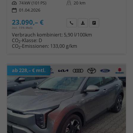
Leistung
74 kW (101 PS)
Kilometerstand
20 km
01.04.2026
23.090,– €
Wir rufen Sie an
Fahrzeugexposé (PDF)
Fahrzeug parken
incl. 19% MwSt.
Verbrauch kombiniert:
5,90 l/100km
CO
-Klasse:
D
2
CO
-Emissionen:
133,00 g/km
2
ab 228,– € mtl.