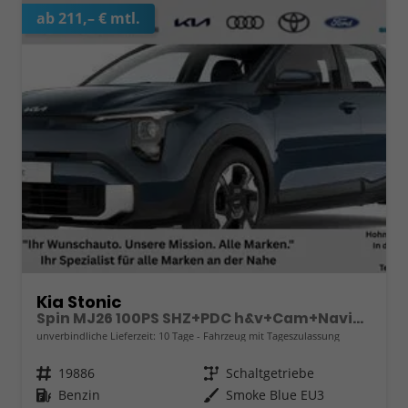
ab 211,– € mtl.
Kia Stonic
Spin MJ26 100PS SHZ+PDC h&v+Cam+Navi+Klima
unverbindliche Lieferzeit:
10 Tage
Fahrzeug mit Tageszulassung
Fahrzeugnr.
19886
Getriebe
Schaltgetriebe
Kraftstoff
Benzin
Außenfarbe
Smoke Blue EU3