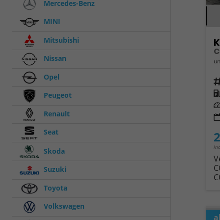
Mercedes-Benz
MINI
Mitsubishi
K
C
Nissan
un
Opel
Fahrz
Kra
Peugeot
Leis
Renault
Seat
2
in
Skoda
V
C
Suzuki
C
Toyota
Volkswagen
a