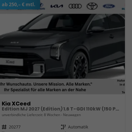
ab 250,– € mtl.
Kia XCeed
Edition MJ 2027 (Edition) 1.6 T-GDI 110kW (150 PS) 7-Gang DCT Automatikgetriebe
unverbindliche Lieferzeit:
8 Wochen
Neuwagen
Fahrzeugnr.
20277
Getriebe
Automatik