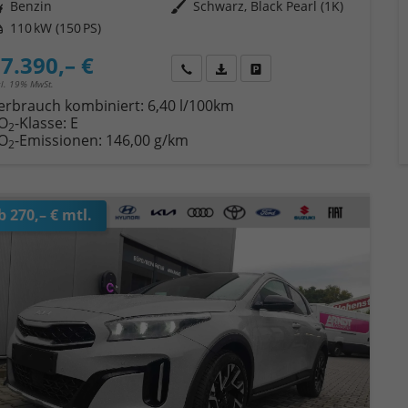
ftstoff
Benzin
Außenfarbe
Schwarz, Black Pearl (1K)
tung
110 kW (150 PS)
7.390,– €
Wir rufen Sie an
Fahrzeugexposé (PDF)
Fahrzeug parken
cl. 19% MwSt.
erbrauch kombiniert:
6,40 l/100km
O
-Klasse:
E
2
O
-Emissionen:
146,00 g/km
2
b 270,– € mtl.