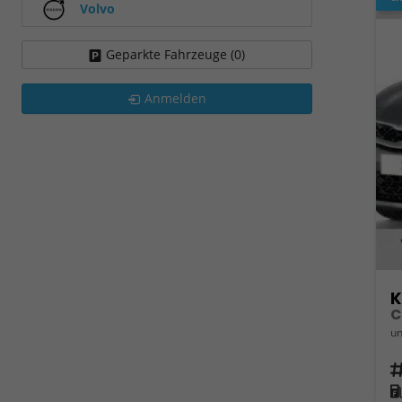
Volvo
Geparkte Fahrzeuge (
0
)
Anmelden
K
C
un
Fahrz
Kra