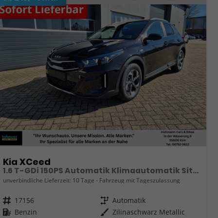
Kia XCeed
1.6 T-GDi 150PS Automatik Klimaautomatik Sitzheizung Lenkradheizung Navi PDC Rückf.Kamera abged.Scheiben Apple CarPlay Android Auto
unverbindliche Lieferzeit:
10 Tage
Fahrzeug mit Tageszulassung
Fahrzeugnr.
17156
Getriebe
Automatik
Kraftstoff
Benzin
Außenfarbe
Zilinaschwarz Metallic