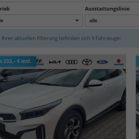
rieb
Ausstattungslinie
n Ihrer aktuellen Filterung befinden sich
9
Fahrzeuge:
b 233,– € mtl.