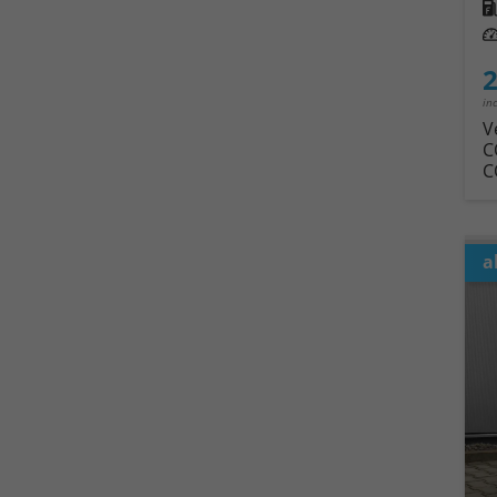
Kra
Leis
2
in
V
C
C
a