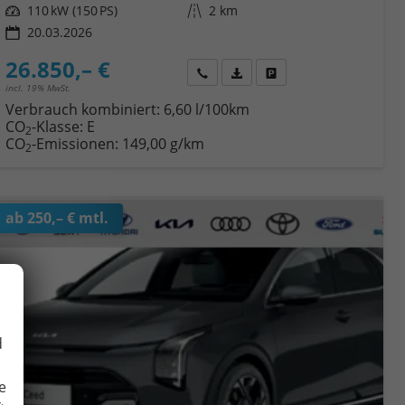
Leistung
110 kW (150 PS)
Kilometerstand
2 km
20.03.2026
26.850,– €
Wir rufen Sie an
Fahrzeugexposé (PDF)
Fahrzeug parken
incl. 19% MwSt.
Verbrauch kombiniert:
6,60 l/100km
CO
-Klasse:
E
2
CO
-Emissionen:
149,00 g/km
2
ab 250,– € mtl.
d
e