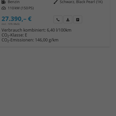
Kraftstoff
Benzin
Außenfarbe
Schwarz, Black Pearl (1K)
Leistung
110 kW (150 PS)
27.390,– €
Wir rufen Sie an
Fahrzeugexposé (PDF)
Fahrzeug parken
incl. 19% MwSt.
Verbrauch kombiniert:
6,40 l/100km
CO
-Klasse:
E
2
CO
-Emissionen:
146,00 g/km
2