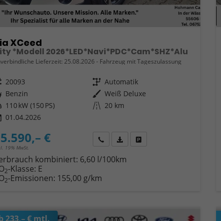
ia XCeed
ity *Modell 2026*LED*Navi*PDC*Cam*SHZ*Alu
verbindliche Lieferzeit:
25.08.2026
Fahrzeug mit Tageszulassung
eugnr.
20093
Getriebe
Automatik
ftstoff
Benzin
Außenfarbe
Weiß Deluxe
tung
110 kW (150 PS)
Kilometerstand
20 km
01.04.2026
5.590,– €
Wir rufen Sie an
Fahrzeugexposé (PDF)
Fahrzeug parken
cl. 19% MwSt.
erbrauch kombiniert:
6,60 l/100km
O
-Klasse:
E
2
O
-Emissionen:
155,00 g/km
2
b 233,– € mtl.