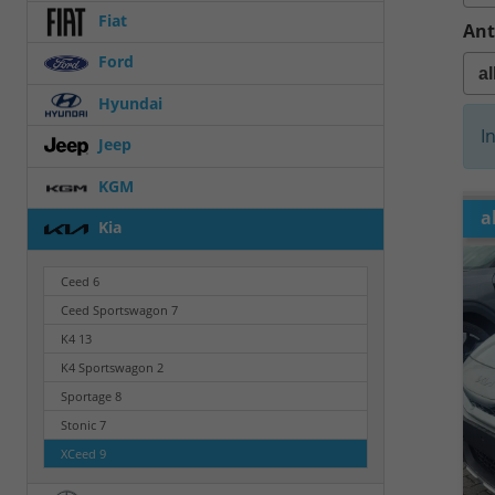
Fiat
Ant
Ford
Hyundai
I
Jeep
KGM
a
Kia
Ceed
6
Ceed Sportswagon
7
K4
13
K4 Sportswagon
2
Sportage
8
Stonic
7
XCeed
9