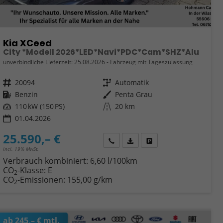
Kia XCeed
City *Modell 2026*LED*Navi*PDC*Cam*SHZ*Alu
unverbindliche Lieferzeit:
25.08.2026
Fahrzeug mit Tageszulassung
Fahrzeugnr.
20094
Getriebe
Automatik
Kraftstoff
Benzin
Außenfarbe
Penta Grau
Leistung
110 kW (150 PS)
Kilometerstand
20 km
01.04.2026
25.590,– €
Wir rufen Sie an
Fahrzeugexposé (PDF)
Fahrzeug parken
incl. 19% MwSt.
Verbrauch kombiniert:
6,60 l/100km
CO
-Klasse:
E
2
CO
-Emissionen:
155,00 g/km
2
ab 245,– € mtl.