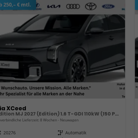
b 250,– € mtl.
ia XCeed
Edition MJ 2027 (Edition) 1.6 T-GDI 110kW (150 PS) 7-Gang DCT Automatikgetriebe
verbindliche Lieferzeit:
8 Wochen
Neuwagen
eugnr.
20276
Getriebe
Automatik