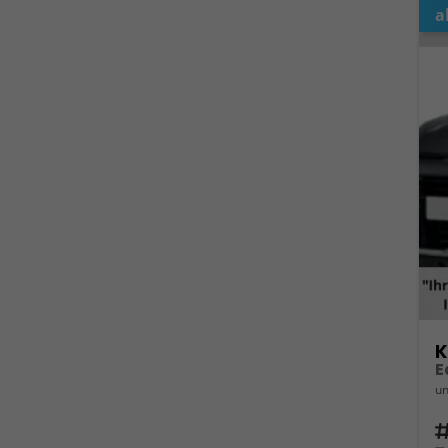
a
K
un
Fahrz