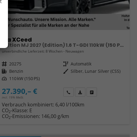
t
Kia XCeed
Edition MJ 2027 (Edition) 1.6 T-GDI 110kW (150 PS) 7-Gang DCT Automatikgetriebe
unverbindliche Lieferzeit:
8 Wochen
Neuwagen
Fahrzeugnr.
20275
Getriebe
Automatik
Kraftstoff
Benzin
Außenfarbe
Silber, Lunar Silver (CSS)
Leistung
110 kW (150 PS)
27.390,– €
Wir rufen Sie an
Fahrzeugexposé (PDF)
Fahrzeug parken
incl. 19% MwSt.
Verbrauch kombiniert:
6,40 l/100km
CO
-Klasse:
E
2
CO
-Emissionen:
146,00 g/km
2