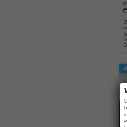
Leis
2
in
V
C
C
a
U
b
v
P