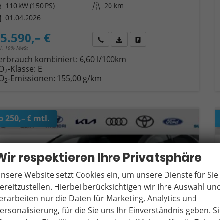
tung
110 kW (150 PS)
Kilometerstand
20 km
01.04.2026
5.590,– €
Wir rufen Sie an
Fahrzeugexposé (PDF)
Fahrzeug parken
cl. 19% MwSt.
erbrauch kombiniert:
6,60 l/100km
O
-Klasse:
E
2
O
-Emissionen:
155,00 g/km
2
b 250,– € mtl.
Wir respektieren Ihre Privatsphäre
nsere Website setzt Cookies ein, um unsere Dienste für Sie
ereitzustellen. Hierbei berücksichtigen wir Ihre Auswahl un
erarbeiten nur die Daten für Marketing, Analytics und
ersonalisierung, für die Sie uns Ihr Einverständnis geben. Si