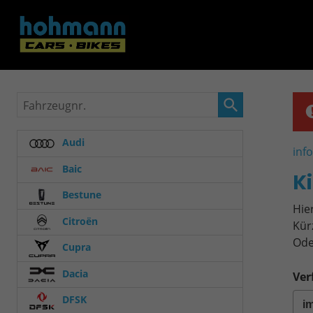
Fahrzeugnr.
Audi
inf
Baic
K
Bestune
Hie
Citroën
Kür
Ode
Cupra
Dacia
Ver
DFSK