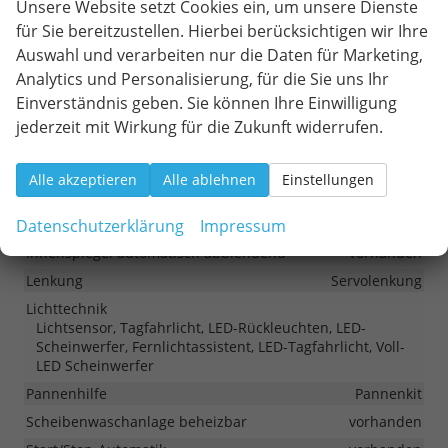
Sicherheit & Assistenz
Unsere Website setzt Cookies ein, um unsere Dienste
für Sie bereitzustellen. Hierbei berücksichtigen wir Ihre
Airbags
Auswahl und verarbeiten nur die Daten für Marketing,
Airbag, Fenster-/Kopfairbags Vorne, Seitenairbags Vorne,
Beifahrerairbag
Analytics und Personalisierung, für die Sie uns Ihr
Einverständnis geben. Sie können Ihre Einwilligung
Assistenzsysteme
Regensensor, Notbremsassistent (City-Safety),
jederzeit mit Wirkung für die Zukunft widerrufen.
Berganfahrassistent, Spurhalteassistent,
Fußgängererkennung, Verkehrzeichenerkennung,
Müdigkeitserkennungs-Sensor
Alle akzeptieren
Alle ablehnen
Einstellungen
Einparkhilfe
Datenschutzerklärung
Impressum
Park Distance Control vorne, Park Distance Control hinten
Innenspiegel automatisch abblendend
vorhanden
Lenkung
Servolenkung
Lichttechnik
Lichtsensor, Tagfahrlicht, LED-Rückleuchten, LED-
Scheinwerfer, Fernlichtassistent, LED-Tagfahrlicht, Voll-
LED Scheinwerfer
Pannenhilfe
Pannenkit
Scheibenwaschanlage beheizbar
vorhanden