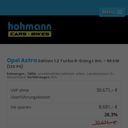
Menü
Opel Astra
Edition 1.2 Turbo 6-Gang L lim. - 96 kW
(130 PS)
Fahrzeugnr.
:
10054
, unverbindliche Lieferzeit: sofort , Landesversion: D -
Deutschland,
Vorführwagen
, Kirn
30.671,– €
UVP ohne
Überführungskosten
8.681,– €
Sie sparen:
28,3%
30.671,– €