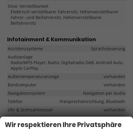
Sitze: Verstellbarkeit
Elektrisch verstellbarer Fahrersitz, Höhenverstellbarer
Fahrer- und Beifahrersitz, Höhenverstellbarer
Beifahrersitz
Infotainment & Kommunikation
Assistenzsysteme
Sprachsteuerung
Audioanlage
Radio/MP3-Player, Radio, Digitalradio DAB, Android Auto,
Apple CarPlay
Außentemperaturanzeige
vorhanden
Bordcomputer
vorhanden
Navigationssystem
Navigation per Audio
Telefon
Freisprecheinrichtung, Bluetooth
Uhr & Drehzahlmesser
vorhanden
Volldigitales Kombiinstrument (Virtual Cockpit)
vorhanden
Wir respektieren Ihre Privatsphäre