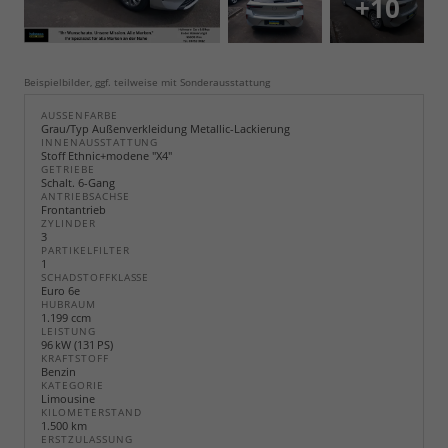
+10
Beispielbilder, ggf. teilweise mit Sonderausstattung
AUSSENFARBE
Grau/Typ Außenverkleidung Metallic-Lackierung
INNENAUSSTATTUNG
Stoff Ethnic+modene "X4"
GETRIEBE
Schalt. 6-Gang
ANTRIEBSACHSE
Frontantrieb
ZYLINDER
3
PARTIKELFILTER
1
SCHADSTOFFKLASSE
Euro 6e
HUBRAUM
1.199 ccm
LEISTUNG
96 kW (131 PS)
KRAFTSTOFF
Benzin
KATEGORIE
Limousine
KILOMETERSTAND
1.500 km
ERSTZULASSUNG