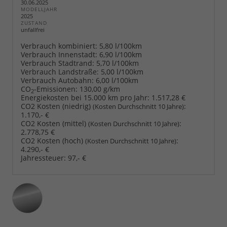
30.06.2025
MODELLJAHR
2025
ZUSTAND
unfallfrei
Verbrauch kombiniert:
5,80 l/100km
Verbrauch Innenstadt:
6,90 l/100km
Verbrauch Stadtrand:
5,70 l/100km
Verbrauch Landstraße:
5,00 l/100km
Verbrauch Autobahn:
6,00 l/100km
CO
-Emissionen:
130,00 g/km
2
Energiekosten bei 15.000 km pro Jahr:
1.517,28 €
CO2 Kosten (niedrig)
:
(Kosten Durchschnitt 10 Jahre)
1.170,- €
CO2 Kosten (mittel)
:
(Kosten Durchschnitt 10 Jahre)
2.778,75 €
CO2 Kosten (hoch)
:
(Kosten Durchschnitt 10 Jahre)
4.290,- €
Jahressteuer:
97,- €