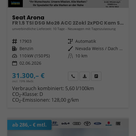
Seat Arona
FR 1.5 TSI DSG Mo26 ACC 2Zokl 2xPDC Kam SHZ Full Link
unverbindliche Lieferzeit:
10 Tage
Neuwagen mit Tageszulassung
Fahrzeugnr.
17903
Getriebe
Automatik
Kraftstoff
Benzin
Außenfarbe
Nevada Weiss / Dach Schwarz
Leistung
110 kW (150 PS)
Kilometerstand
10 km
02.06.2026
31.300,– €
Wir rufen Sie an
Fahrzeugexposé (PDF)
Fahrzeug parken
incl. 19% MwSt.
Verbrauch kombiniert:
5,60 l/100km
CO
-Klasse:
D
2
CO
-Emissionen:
128,00 g/km
2
ab 286,– € mtl.