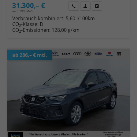
31.300,– €
Wir rufen Sie an
Fahrzeugexposé (PDF)
Fahrzeug parken
incl. 19% MwSt.
Verbrauch kombiniert:
5,60 l/100km
CO
-Klasse:
D
2
CO
-Emissionen:
128,00 g/km
2
ab 286,– € mtl.