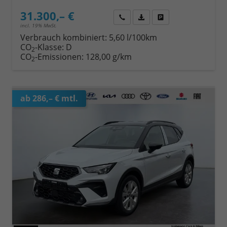
31.300,– €
Wir rufen Sie an
Fahrzeugexposé (PDF)
Fahrzeug parken
incl. 19% MwSt.
Verbrauch kombiniert:
5,60 l/100km
CO
-Klasse:
D
2
CO
-Emissionen:
128,00 g/km
2
ab 286,– € mtl.