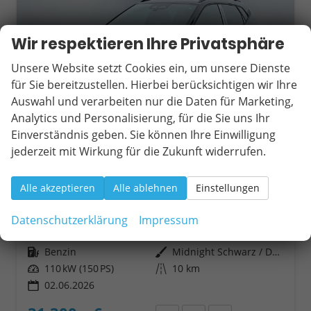
Wir respektieren Ihre Privatsphäre
Unsere Website setzt Cookies ein, um unsere Dienste
für Sie bereitzustellen. Hierbei berücksichtigen wir Ihre
Auswahl und verarbeiten nur die Daten für Marketing,
Analytics und Personalisierung, für die Sie uns Ihr
Einverständnis geben. Sie können Ihre Einwilligung
jederzeit mit Wirkung für die Zukunft widerrufen.
Seat Arona
Alle akzeptieren
Alle ablehnen
Einstellungen
FR 1.5 TSI DSG Mo26 ACC 2Zokl 2xPDC Kam SHZ Full Link
unverbindliche Lieferzeit:
10 Tage
Neuwagen mit Tageszulassung
Datenschutzerklärung
Impressum
Fahrzeugnr.
17906
Getriebe
Automatik
Kraftstoff
Benzin
Außenfarbe
Midnight Schwarz / Dach Schwarz
Leistung
110 kW (150 PS)
Kilometerstand
10 km
02.06.2026