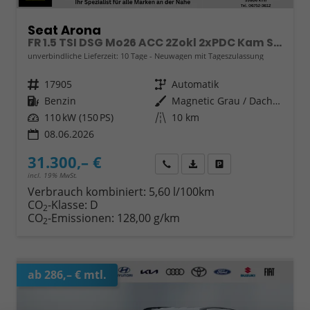
Seat Arona
FR 1.5 TSI DSG Mo26 ACC 2Zokl 2xPDC Kam SHZ Full Link
unverbindliche Lieferzeit:
10 Tage
Neuwagen mit Tageszulassung
Fahrzeugnr.
17905
Getriebe
Automatik
Kraftstoff
Benzin
Außenfarbe
Magnetic Grau / Dach Schwarz
Leistung
110 kW (150 PS)
Kilometerstand
10 km
08.06.2026
31.300,– €
Wir rufen Sie an
Fahrzeugexposé (PDF)
Fahrzeug parken
incl. 19% MwSt.
Verbrauch kombiniert:
5,60 l/100km
CO
-Klasse:
D
2
CO
-Emissionen:
128,00 g/km
2
ab 286,– € mtl.