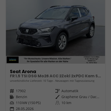
Seat Arona
FR 1.5 TSI DSG Mo26 ACC 2Zokl 2xPDC Kam SHZ Full Link
unverbindliche Lieferzeit:
10 Tage
Neuwagen mit Tageszulassung
Fahrzeugnr.
17902
Getriebe
Automatik
Kraftstoff
Benzin
Außenfarbe
Graphene Grau / Dach Schwarz
Leistung
110 kW (150 PS)
Kilometerstand
10 km
28.05.2026