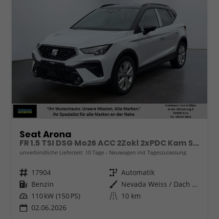
Seat Arona
FR 1.5 TSI DSG Mo26 ACC 2Zokl 2xPDC Kam SHZ Full Link
unverbindliche Lieferzeit:
10 Tage
Neuwagen mit Tageszulassung
Fahrzeugnr.
17904
Getriebe
Automatik
Kraftstoff
Benzin
Außenfarbe
Nevada Weiss / Dach Schwarz
Leistung
110 kW (150 PS)
Kilometerstand
10 km
02.06.2026