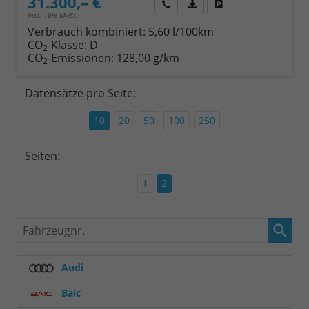
31.300,– €
Wir rufen Sie an
Fahrzeugexposé (PDF)
Fahrzeug parken
incl. 19% MwSt.
Verbrauch kombiniert:
5,60 l/100km
CO
-Klasse:
D
2
CO
-Emissionen:
128,00 g/km
2
Datensätze pro Seite:
10
20
50
100
250
Seiten:
1
2
Fahrzeugnr.
Audi
Baic