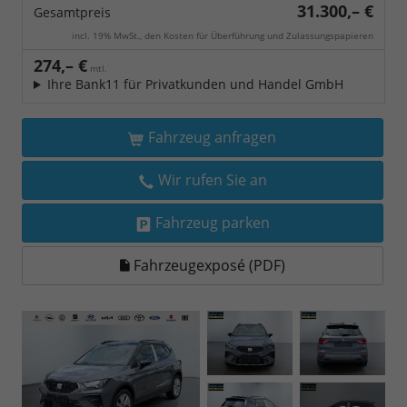
31.300,– €
Gesamtpreis
incl. 19% MwSt., den Kosten für Überführung und Zulassungspapieren
274,– €
mtl.
Ihre Bank11 für Privatkunden und Handel GmbH
Fahrzeug anfragen
Wir rufen Sie an
Fahrzeug parken
Fahrzeugexposé (PDF)