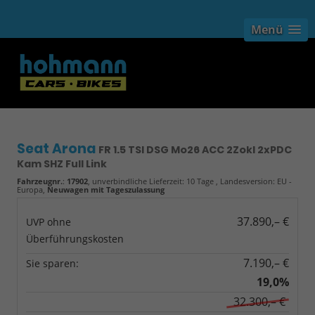
Menü
Seat Arona
FR 1.5 TSI DSG Mo26 ACC 2Zokl 2xPDC
Kam SHZ Full Link
Fahrzeugnr.
:
17902
, unverbindliche Lieferzeit:
10 Tage
, Landesversion: EU -
Europa,
Neuwagen mit Tageszulassung
37.890,– €
UVP ohne
Überführungskosten
7.190,– €
Sie sparen:
19,0%
32.300,– €