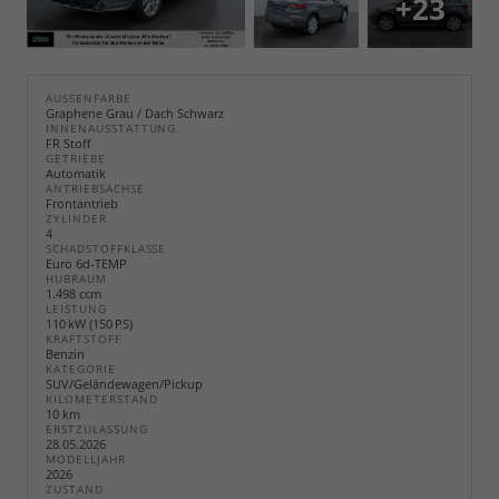
+23
AUSSENFARBE
Graphene Grau / Dach Schwarz
INNENAUSSTATTUNG
FR Stoff
GETRIEBE
Automatik
ANTRIEBSACHSE
Frontantrieb
ZYLINDER
4
SCHADSTOFFKLASSE
Euro 6d-TEMP
HUBRAUM
1.498 ccm
LEISTUNG
110 kW (150 PS)
KRAFTSTOFF
Benzin
KATEGORIE
SUV/Geländewagen/Pickup
KILOMETERSTAND
10 km
ERSTZULASSUNG
28.05.2026
MODELLJAHR
2026
ZUSTAND