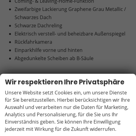
Coming- & Leaving-Home-Funktion
Zweifarbige Lackierung Graphene Grau Metallic /
Schwarzes Dach
Schwarze Dachreling
Elektrisch verstell- und beheizbare Außenspiegel
Rückfahrkamera
Einparkhilfe vorne und hinten
Abgedunkelte Scheiben ab B-Säule
RÄDER & TECHNIK
Wir respektieren Ihre Privatsphäre
Unsere Website setzt Cookies ein, um unsere Dienste
Räder und Technik des SEAT Arona FR
für Sie bereitzustellen. Hierbei berücksichtigen wir Ihre
1.5 TSI Benzinmotor
Auswahl und verarbeiten nur die Daten für Marketing,
150 PS (110 kW)
Analytics und Personalisierung, für die Sie uns Ihr
7-Gang DSG Automatik
Einverständnis geben. Sie können Ihre Einwilligung
Frontantrieb
jederzeit mit Wirkung für die Zukunft widerrufen.