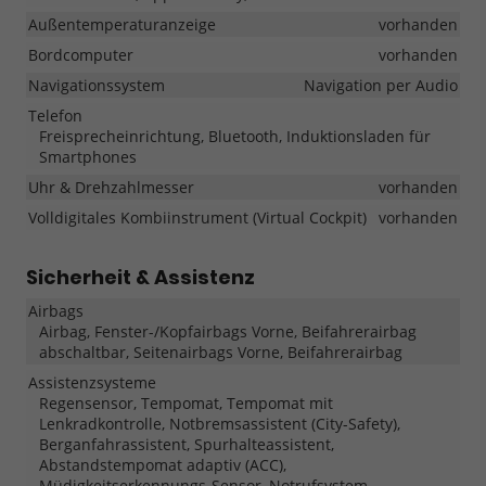
Außentemperaturanzeige
vorhanden
Bordcomputer
vorhanden
Navigationssystem
Navigation per Audio
Telefon
Freisprecheinrichtung, Bluetooth, Induktionsladen für
Smartphones
Uhr & Drehzahlmesser
vorhanden
Volldigitales Kombiinstrument (Virtual Cockpit)
vorhanden
Sicherheit & Assistenz
Airbags
Airbag, Fenster-/Kopfairbags Vorne, Beifahrerairbag
abschaltbar, Seitenairbags Vorne, Beifahrerairbag
Assistenzsysteme
Regensensor, Tempomat, Tempomat mit
Lenkradkontrolle, Notbremsassistent (City-Safety),
Berganfahrassistent, Spurhalteassistent,
Abstandstempomat adaptiv (ACC),
Müdigkeitserkennungs-Sensor, Notrufsystem