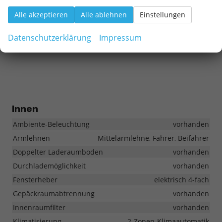
Euro 6d-TEMP
Elektronische Differenzialsperre XDS
Alle akzeptieren
Alle ablehnen
Einstellungen
Fahrprofile: Comfort, Eco, Sport & Individual
Datenschutzerklärung
Impressum
Reifenreparaturset
Innen
Ambiente-Beleuchtung
vorhanden
Armlehnen
Mittelarmlehne, Fahrer, Beifahrer
Doppelter Laderaumboden
vorhanden
Durchlademöglichkeit
vorhanden
Fensterheber
elektrisch 4-fach
Gepäckraumabtrennung
vorhanden
Innenraumfilter
vorhanden
Klimatisierung
2-Zonen-Klimaautomatik