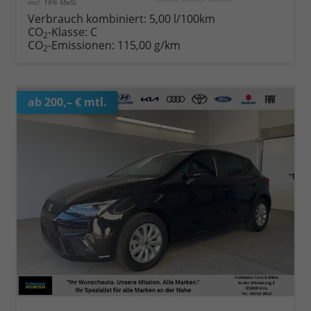
incl. 19% MwSt.
Verbrauch kombiniert:
5,00 l/100km
CO
-Klasse:
C
2
CO
-Emissionen:
115,00 g/km
2
ab 200,– € mtl.