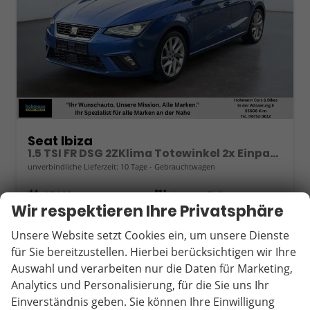
Seat Ibiza
1.5 TSI FR DSG 2ZKlima Totewinkel 2x Einparkhilfe Kamera Sitzheizung 5J Garantie
unverbindliche Lieferzeit:
10 Tage
Gebrauchtwagen
Fahrzeugnr.
17862
Getriebe
Autom. 7-Gang
Wir respektieren Ihre Privatsphäre
Kraftstoff
Benzin
Außenfarbe
Saphirblau
Leistung
110 kW (150 PS)
Kilometerstand
60.590 km
Unsere Website setzt Cookies ein, um unsere Dienste
04.03.2025
für Sie bereitzustellen. Hierbei berücksichtigen wir Ihre
Auswahl und verarbeiten nur die Daten für Marketing,
21.890,– €
Wir rufen Sie an
Fahrzeugexposé (PDF)
Fahrzeug parken
Analytics und Personalisierung, für die Sie uns Ihr
incl. 19% MwSt.
Einverständnis geben. Sie können Ihre Einwilligung
Verbrauch kombiniert:
5,60 l/100km