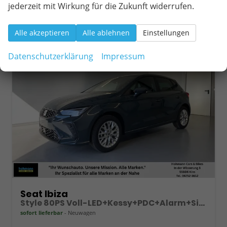
jederzeit mit Wirkung für die Zukunft widerrufen.
Alle akzeptieren
Alle ablehnen
Einstellungen
ab 204,– € mtl.
Datenschutzerklärung
Impressum
Seat Ibiza
Style 80PS Voll-LED+Kessy+PDC+Alarm+Sitzheizung+Kamera+App-Connect
sofort lieferbar
Neuwagen