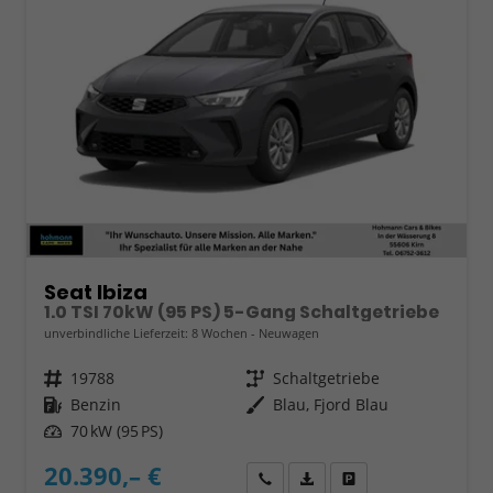
Seat Ibiza
1.0 TSI 70kW (95 PS) 5-Gang Schaltgetriebe
unverbindliche Lieferzeit:
8 Wochen
Neuwagen
Fahrzeugnr.
19788
Getriebe
Schaltgetriebe
Kraftstoff
Benzin
Außenfarbe
Blau, Fjord Blau
Leistung
70 kW (95 PS)
20.390,– €
Wir rufen Sie an
Fahrzeugexposé (PDF)
Fahrzeug parken