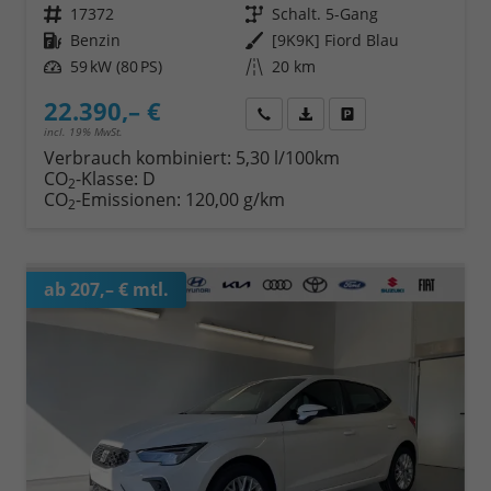
Fahrzeugnr.
17372
Getriebe
Schalt. 5-Gang
Kraftstoff
Benzin
Außenfarbe
[9K9K] Fiord Blau
Leistung
59 kW (80 PS)
Kilometerstand
20 km
22.390,– €
Wir rufen Sie an
Fahrzeugexposé (PDF)
Fahrzeug parken
incl. 19% MwSt.
Verbrauch kombiniert:
5,30 l/100km
CO
-Klasse:
D
2
CO
-Emissionen:
120,00 g/km
2
ab 207,– € mtl.