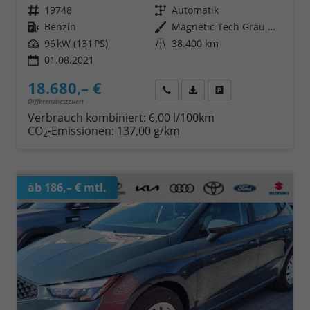
Fahrzeugnr.
19748
Getriebe
Automatik
Kraftstoff
Benzin
Außenfarbe
Magnetic Tech Grau Metallic
Leistung
96 kW (131 PS)
Kilometerstand
38.400 km
01.08.2021
18.680,– €
Wir rufen Sie an
Fahrzeugexposé (PDF)
Fahrzeug parken
Differenzbesteuert
Verbrauch kombiniert:
6,00 l/100km
CO
-Emissionen:
137,00 g/km
2
ab 186,– € mtl.