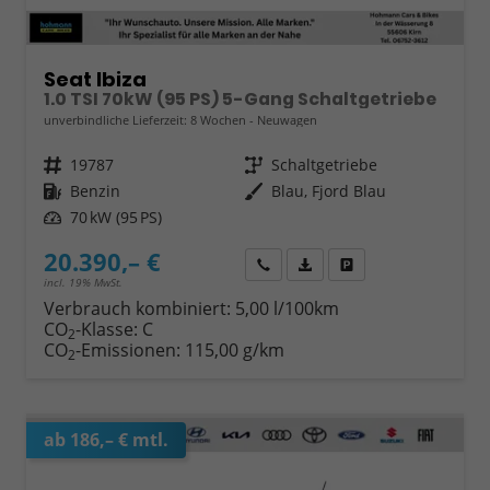
Seat Ibiza
1.0 TSI 70kW (95 PS) 5-Gang Schaltgetriebe
unverbindliche Lieferzeit:
8 Wochen
Neuwagen
Fahrzeugnr.
19787
Getriebe
Schaltgetriebe
Kraftstoff
Benzin
Außenfarbe
Blau, Fjord Blau
Leistung
70 kW (95 PS)
20.390,– €
Wir rufen Sie an
Fahrzeugexposé (PDF)
Fahrzeug parken
incl. 19% MwSt.
Verbrauch kombiniert:
5,00 l/100km
CO
-Klasse:
C
2
CO
-Emissionen:
115,00 g/km
2
ab 186,– € mtl.