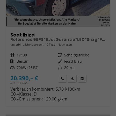
Seat Ibiza
Reference 95PS*5Ja. Garantie*LED*Shzg*PDC*Full Link
unverbindliche Lieferzeit:
10 Tage
Neuwagen
Fahrzeugnr.
17438
Getriebe
Schaltgetriebe
Kraftstoff
Benzin
Außenfarbe
Fiord Blau
Leistung
70 kW (95 PS)
Kilometerstand
20 km
20.390,– €
Wir rufen Sie an
Fahrzeugexposé (PDF)
Fahrzeug parken
incl. 19% MwSt.
Verbrauch kombiniert:
5,70 l/100km
CO
-Klasse:
D
2
CO
-Emissionen:
129,00 g/km
2