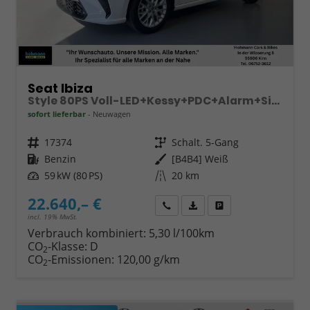
Seat Ibiza
Style 80PS Voll-LED+Kessy+PDC+Alarm+Sitzheizung+Kamera+App-Connect
sofort lieferbar
Neuwagen
Fahrzeugnr.
17374
Getriebe
Schalt. 5-Gang
Kraftstoff
Benzin
Außenfarbe
[B4B4] Weiß
Leistung
59 kW (80 PS)
Kilometerstand
20 km
22.640,– €
Wir rufen Sie an
Fahrzeugexposé (PDF)
Fahrzeug parken
incl. 19% MwSt.
Verbrauch kombiniert:
5,30 l/100km
CO
-Klasse:
D
2
CO
-Emissionen:
120,00 g/km
2