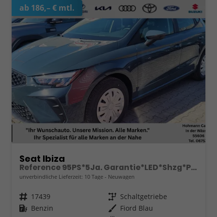
ab 186,– € mtl.
Seat Ibiza
Reference 95PS*5Ja. Garantie*LED*Shzg*PDC*Full Link
unverbindliche Lieferzeit:
10 Tage
Neuwagen
Fahrzeugnr.
17439
Getriebe
Schaltgetriebe
Kraftstoff
Benzin
Außenfarbe
Fiord Blau