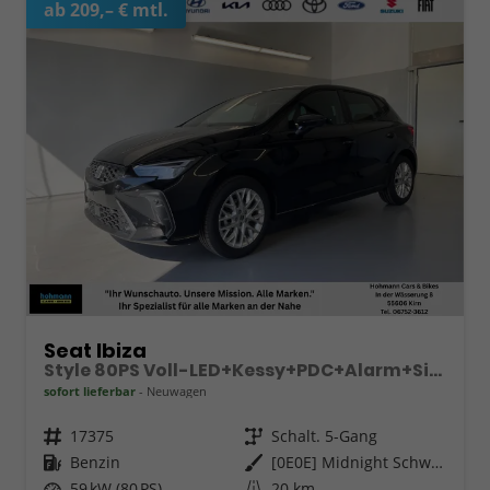
ab 209,– € mtl.
Seat Ibiza
Style 80PS Voll-LED+Kessy+PDC+Alarm+Sitzheizung+Kamera+App-Connect
sofort lieferbar
Neuwagen
Fahrzeugnr.
17375
Getriebe
Schalt. 5-Gang
Kraftstoff
Benzin
Außenfarbe
[0E0E] Midnight Schwarz Metallic
Leistung
59 kW (80 PS)
Kilometerstand
20 km