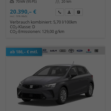
Leistung
70 kW (95 PS)
Kilometerstand
20 km
20.390,– €
Wir rufen Sie an
Fahrzeugexposé (PDF)
Fahrzeug parken
incl. 19% MwSt.
Verbrauch kombiniert:
5,70 l/100km
CO
-Klasse:
D
2
CO
-Emissionen:
129,00 g/km
2
ab 186,– € mtl.