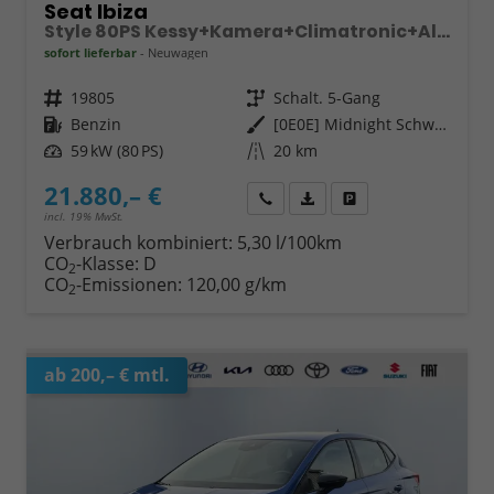
Seat Ibiza
Style 80PS Kessy+Kamera+Climatronic+Alu+PDCvohi+Sitzheiz+App-Connect+DAB
sofort lieferbar
Neuwagen
Fahrzeugnr.
19805
Getriebe
Schalt. 5-Gang
Kraftstoff
Benzin
Außenfarbe
[0E0E] Midnight Schwarz Metallic
Leistung
59 kW (80 PS)
Kilometerstand
20 km
21.880,– €
Wir rufen Sie an
Fahrzeugexposé (PDF)
Fahrzeug parken
incl. 19% MwSt.
Verbrauch kombiniert:
5,30 l/100km
CO
-Klasse:
D
2
CO
-Emissionen:
120,00 g/km
2
ab 200,– € mtl.