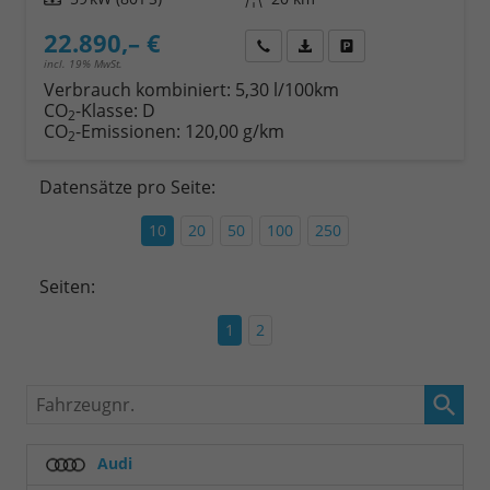
22.890,– €
Wir rufen Sie an
Fahrzeugexposé (PDF)
Fahrzeug parken
incl. 19% MwSt.
Verbrauch kombiniert:
5,30 l/100km
CO
-Klasse:
D
2
CO
-Emissionen:
120,00 g/km
2
Datensätze pro Seite:
10
20
50
100
250
Seiten:
1
2
Fahrzeugnr.
Audi