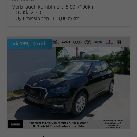
Verbrauch kombiniert:
5,00 l/100km
CO
-Klasse:
C
2
CO
-Emissionen:
113,00 g/km
2
ab 199,– € mtl.