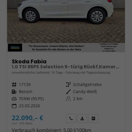
Skoda Fabia
1.0 TSI 95PS Selection 5-türig Rückf.Kamera Parksensoren Sitzheizung Multifunktionslenkrad Klima Skoda-Radio Bluetooth Touchscreen Tempomat Nebelsch. Apple CarPlay + Android Auto
unverbindliche Lieferzeit:
10 Tage
Fahrzeug mit Tageszulassung
Fahrzeugnr.
17139
Getriebe
Schaltgetriebe
Kraftstoff
Benzin
Außenfarbe
Candy-Weiß
Leistung
70 kW (95 PS)
Kilometerstand
2 km
23.03.2026
22.090,– €
Wir rufen Sie an
Fahrzeugexposé (PDF)
Fahrzeug parken
incl. 19% MwSt.
Verbrauch kombiniert:
5,00 l/100km