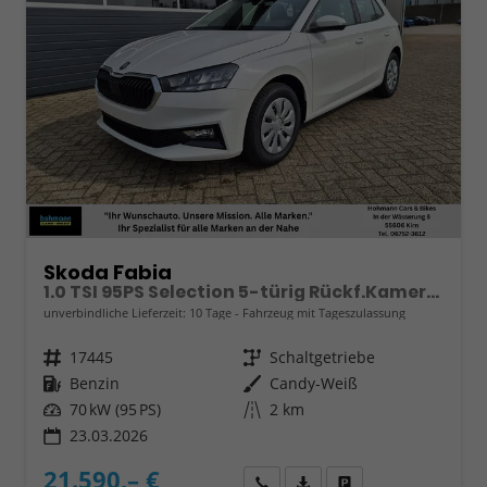
Skoda Fabia
1.0 TSI 95PS Selection 5-türig Rückf.Kamera Parksensoren Sitzheizung Multifunktionslenkrad Klima Skoda-Radio Bluetooth Touchscreen Tempomat Nebelsch. Apple CarPlay + Android Auto
unverbindliche Lieferzeit:
10 Tage
Fahrzeug mit Tageszulassung
Fahrzeugnr.
17445
Getriebe
Schaltgetriebe
Kraftstoff
Benzin
Außenfarbe
Candy-Weiß
Leistung
70 kW (95 PS)
Kilometerstand
2 km
23.03.2026
21.590,– €
Wir rufen Sie an
Fahrzeugexposé (PDF)
Fahrzeug parken