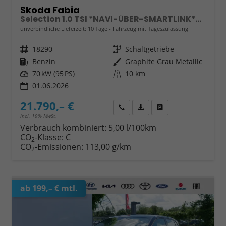
Skoda Fabia
Selection 1.0 TSI *NAVI-ÜBER-SMARTLINK*PDC-HI*LED*SHZ*KLIMA*RADIO
unverbindliche Lieferzeit:
10 Tage
Fahrzeug mit Tageszulassung
Fahrzeugnr.
18290
Getriebe
Schaltgetriebe
Kraftstoff
Benzin
Außenfarbe
Graphite Grau Metallic
Leistung
70 kW (95 PS)
Kilometerstand
10 km
01.06.2026
21.790,– €
Wir rufen Sie an
Fahrzeugexposé (PDF)
Fahrzeug parken
incl. 19% MwSt.
Verbrauch kombiniert:
5,00 l/100km
CO
-Klasse:
C
2
CO
-Emissionen:
113,00 g/km
2
ab 199,– € mtl.