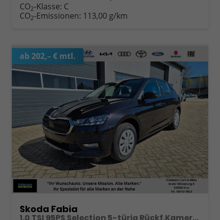
CO
-Klasse:
C
2
CO
-Emissionen:
113,00 g/km
2
ab 202,– € mtl.
Skoda Fabia
1.0 TSI 95PS Selection 5-türig Rückf.Kamera Parksensoren Sitzheizung Multifunktionslenkrad Klima Skoda-Radio Bluetooth Touchscreen Tempomat Nebelsch. Apple CarPlay + Android Auto