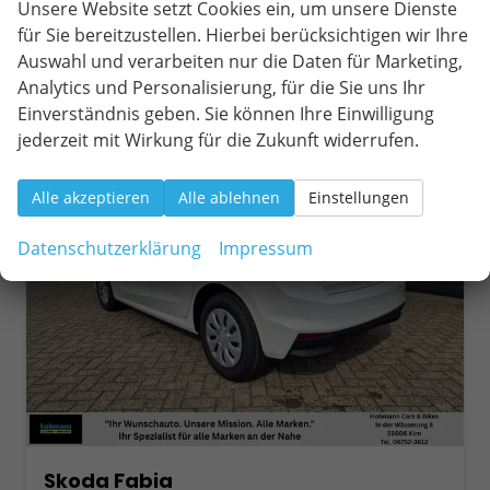
Verbrauch kombiniert:
5,00 l/100km
Unsere Website setzt Cookies ein, um unsere Dienste
CO
-Klasse:
C
für Sie bereitzustellen. Hierbei berücksichtigen wir Ihre
2
CO
-Emissionen:
113,00 g/km
2
Auswahl und verarbeiten nur die Daten für Marketing,
Analytics und Personalisierung, für die Sie uns Ihr
Einverständnis geben. Sie können Ihre Einwilligung
ab 201,– € mtl.
jederzeit mit Wirkung für die Zukunft widerrufen.
Alle akzeptieren
Alle ablehnen
Einstellungen
Datenschutzerklärung
Impressum
Skoda Fabia