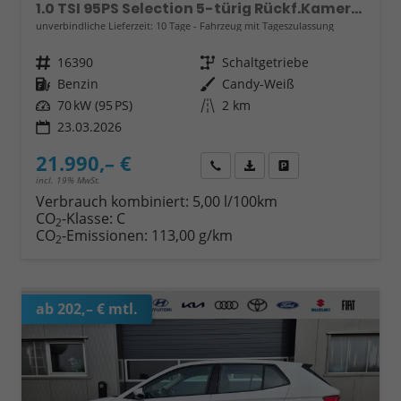
1.0 TSI 95PS Selection 5-türig Rückf.Kamera Parksensoren Sitzheizung Multifunktionslenkrad Klima Skoda-Radio Bluetooth Touchscreen Tempomat Nebelsch. Apple CarPlay + Android Auto
unverbindliche Lieferzeit:
10 Tage
Fahrzeug mit Tageszulassung
Fahrzeugnr.
16390
Getriebe
Schaltgetriebe
Kraftstoff
Benzin
Außenfarbe
Candy-Weiß
Leistung
70 kW (95 PS)
Kilometerstand
2 km
23.03.2026
21.990,– €
Wir rufen Sie an
Fahrzeugexposé (PDF)
Fahrzeug parken
incl. 19% MwSt.
Verbrauch kombiniert:
5,00 l/100km
CO
-Klasse:
C
2
CO
-Emissionen:
113,00 g/km
2
ab 202,– € mtl.