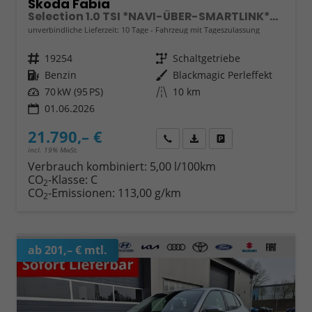
Skoda Fabia
Selection 1.0 TSI *NAVI-ÜBER-SMARTLINK*PDC-HI*LED*SHZ*KLIMA*RADIO
unverbindliche Lieferzeit:
10 Tage
Fahrzeug mit Tageszulassung
Fahrzeugnr.
19254
Getriebe
Schaltgetriebe
Kraftstoff
Benzin
Außenfarbe
Blackmagic Perleffekt
Leistung
70 kW (95 PS)
Kilometerstand
10 km
01.06.2026
21.790,– €
Wir rufen Sie an
Fahrzeugexposé (PDF)
Fahrzeug parken
incl. 19% MwSt.
Verbrauch kombiniert:
5,00 l/100km
CO
-Klasse:
C
2
CO
-Emissionen:
113,00 g/km
2
ab 201,– € mtl.