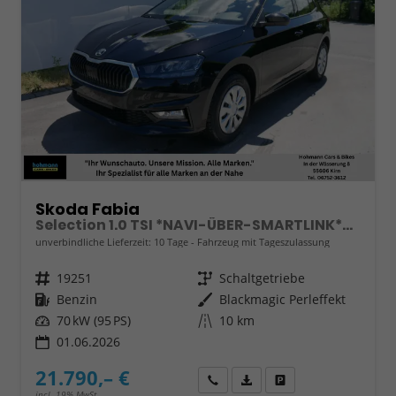
Skoda Fabia
Selection 1.0 TSI *NAVI-ÜBER-SMARTLINK*PDC-HI*LED*SHZ*KLIMA*RADIO
unverbindliche Lieferzeit:
10 Tage
Fahrzeug mit Tageszulassung
Fahrzeugnr.
19251
Getriebe
Schaltgetriebe
Kraftstoff
Benzin
Außenfarbe
Blackmagic Perleffekt
Leistung
70 kW (95 PS)
Kilometerstand
10 km
01.06.2026
21.790,– €
Wir rufen Sie an
Fahrzeugexposé (PDF)
Fahrzeug parken
incl. 19% MwSt.