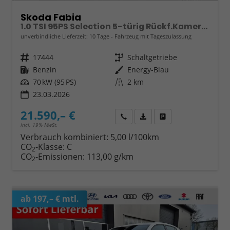
Skoda Fabia
1.0 TSI 95PS Selection 5-türig Rückf.Kamera Parksensoren Sitzheizung Multifunktionslenkrad Klima Skoda-Radio Bluetooth Touchscreen Tempomat Nebelsch. Apple CarPlay + Android Auto
unverbindliche Lieferzeit:
10 Tage
Fahrzeug mit Tageszulassung
Fahrzeugnr.
17444
Getriebe
Schaltgetriebe
Kraftstoff
Benzin
Außenfarbe
Energy-Blau
Leistung
70 kW (95 PS)
Kilometerstand
2 km
23.03.2026
21.590,– €
Wir rufen Sie an
Fahrzeugexposé (PDF)
Fahrzeug parken
incl. 19% MwSt.
Verbrauch kombiniert:
5,00 l/100km
CO
-Klasse:
C
2
CO
-Emissionen:
113,00 g/km
2
ab 197,– € mtl.