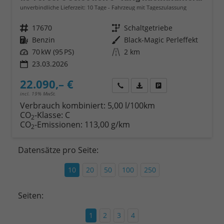
unverbindliche Lieferzeit:
10 Tage
Fahrzeug mit Tageszulassung
Fahrzeugnr.
17670
Getriebe
Schaltgetriebe
Kraftstoff
Benzin
Außenfarbe
Black-Magic Perleffekt
Leistung
70 kW (95 PS)
Kilometerstand
2 km
23.03.2026
22.090,– €
Wir rufen Sie an
Fahrzeugexposé (PDF)
Fahrzeug parken
incl. 19% MwSt.
Verbrauch kombiniert:
5,00 l/100km
CO
-Klasse:
C
2
CO
-Emissionen:
113,00 g/km
2
Datensätze pro Seite:
10
20
50
100
250
Seiten:
1
2
3
4