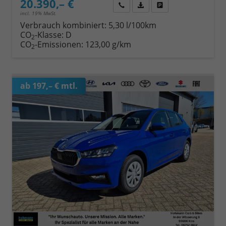
20.390,– €
Wir rufen Sie an
Fahrzeugexposé (PDF)
Fahrzeug parken
incl. 19% MwSt.
Verbrauch kombiniert:
5,30 l/100km
CO
-Klasse:
D
2
CO
-Emissionen:
123,00 g/km
2
ab 197,– € mtl.