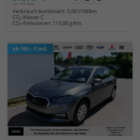
incl. 19% MwSt.
Verbrauch kombiniert:
5,00 l/100km
CO
-Klasse:
C
2
CO
-Emissionen:
113,00 g/km
2
ab 199,– € mtl.