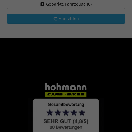
Geparkte Fahrzeuge (
0
)
Anmelden