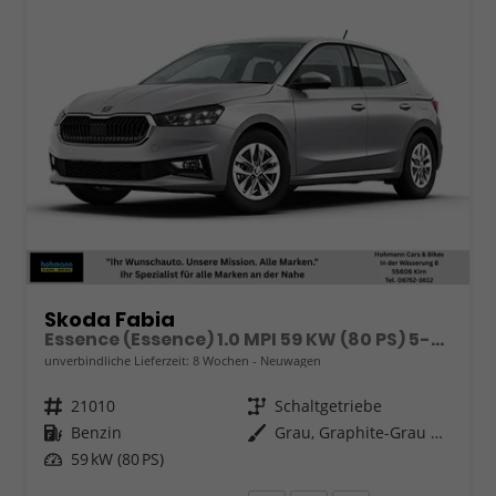
Skoda Fabia
Essence (Essence) 1.0 MPI 59 KW (80 PS) 5-Gang Schaltgetriebe
unverbindliche Lieferzeit:
8 Wochen
Neuwagen
Fahrzeugnr.
21010
Getriebe
Schaltgetriebe
Kraftstoff
Benzin
Außenfarbe
Grau, Graphite-Grau Metallic (5X)
Leistung
59 kW (80 PS)