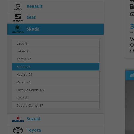
Renault
Kra
Leis
Seat
3
Skoda
in
V
Elroq
9
C
C
Fabia
38
Kamiq
67
Karoq
26
a
Kodiaq
55
Octavia
1
Octavia Combi
66
Scala
27
Superb Combi
17
Suzuki
Toyota