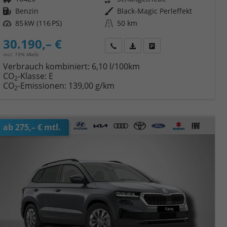
Kraftstoff
Benzin
Außenfarbe
Black-Magic Perleffekt
Leistung
85 kW (116 PS)
Kilometerstand
50 km
30.190,– €
Wir rufen Sie an
Fahrzeugexposé (PDF)
Fahrzeug parken
incl. 19% MwSt.
Verbrauch kombiniert:
6,10 l/100km
CO
-Klasse:
E
2
CO
-Emissionen:
139,00 g/km
2
ab 275,– € mtl.