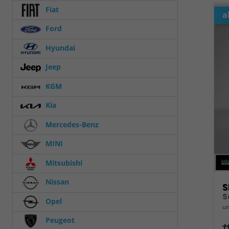
Fiat
a
Ford
Hyundai
Jeep
KGM
Kia
Mercedes-Benz
MINI
Mitsubishi
Nissan
S
S
Opel
un
Peugeot
Fahrz