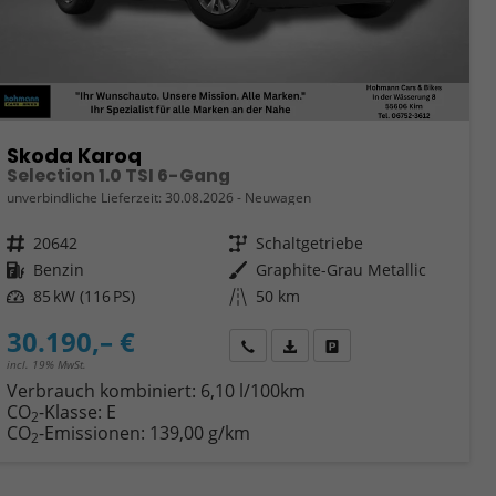
Skoda Karoq
Selection 1.0 TSI 6-Gang
unverbindliche Lieferzeit:
30.08.2026
Neuwagen
Fahrzeugnr.
20642
Getriebe
Schaltgetriebe
Kraftstoff
Benzin
Außenfarbe
Graphite-Grau Metallic
Leistung
85 kW (116 PS)
Kilometerstand
50 km
30.190,– €
Wir rufen Sie an
Fahrzeugexposé (PDF)
Fahrzeug parken
incl. 19% MwSt.
Verbrauch kombiniert:
6,10 l/100km
CO
-Klasse:
E
2
CO
-Emissionen:
139,00 g/km
2