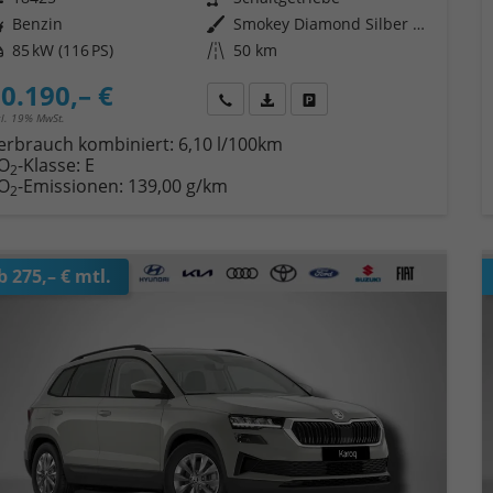
ftstoff
Benzin
Außenfarbe
Smokey Diamond Silber Metallic
tung
85 kW (116 PS)
Kilometerstand
50 km
0.190,– €
Wir rufen Sie an
Fahrzeugexposé (PDF)
Fahrzeug parken
cl. 19% MwSt.
erbrauch kombiniert:
6,10 l/100km
O
-Klasse:
E
2
O
-Emissionen:
139,00 g/km
2
b 275,– € mtl.