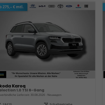
b 275,– € mtl.
koda Karoq
election 1.0 TSI 6-Gang
verbindliche Lieferzeit:
30.08.2026
Neuwagen
eugnr.
18425
Getriebe
Schaltgetriebe