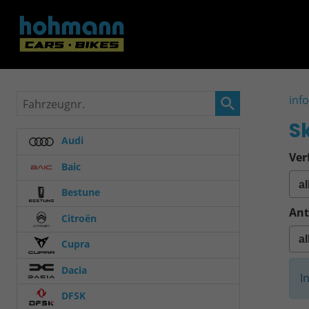
Fahrzeugnr.
inf
S
Audi
Ver
Baic
Bestune
Ant
Citroën
Cupra
Dacia
I
DFSK