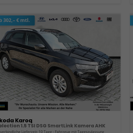
b 302,– € mtl.
koda Karoq
election 1.5 TSI DSG SmartLink Kamera AHK
verbindliche Lieferzeit:
10 Tage
Fahrzeug mit Tageszulassung