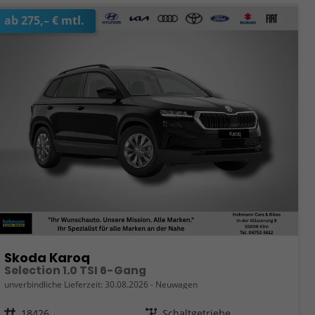
ab 275,– € mtl.
Skoda Karoq
Selection 1.0 TSI 6-Gang
unverbindliche Lieferzeit:
30.08.2026
Neuwagen
Fahrzeugnr.
18426
Getriebe
Schaltgetriebe