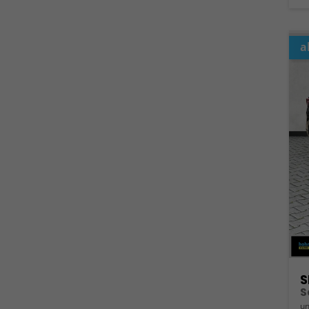
a
S
S
un