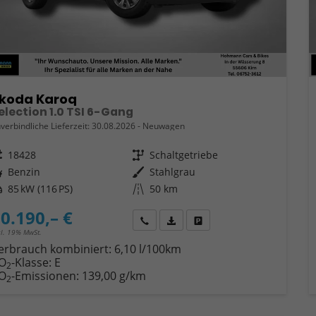
koda Karoq
election 1.0 TSI 6-Gang
verbindliche Lieferzeit:
30.08.2026
Neuwagen
eugnr.
18428
Getriebe
Schaltgetriebe
ftstoff
Benzin
Außenfarbe
Stahlgrau
tung
85 kW (116 PS)
Kilometerstand
50 km
0.190,– €
Wir rufen Sie an
Fahrzeugexposé (PDF)
Fahrzeug parken
cl. 19% MwSt.
erbrauch kombiniert:
6,10 l/100km
O
-Klasse:
E
2
O
-Emissionen:
139,00 g/km
2