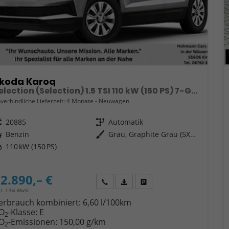
koda Karoq
Selection (Selection) 1.5 TSI 110 kW (150 PS) 7-Gang DSG
verbindliche Lieferzeit:
4 Monate
Neuwagen
eugnr.
20885
Getriebe
Automatik
ftstoff
Benzin
Außenfarbe
Grau, Graphite Grau (5X5X)
tung
110 kW (150 PS)
2.890,– €
Wir rufen Sie an
Fahrzeugexposé (PDF)
Fahrzeug parken
cl. 19% MwSt.
erbrauch kombiniert:
6,60 l/100km
O
-Klasse:
E
2
O
-Emissionen:
150,00 g/km
2