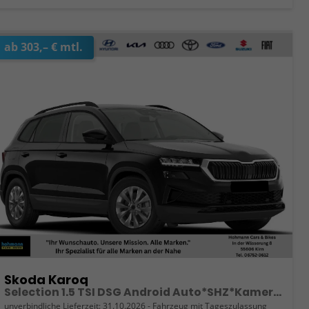
ab 303,– € mtl.
Skoda Karoq
Selection 1.5 TSI DSG Android Auto*SHZ*Kamera*Keyless*PDC v/h*Klimaauto*SUNSET*LED
unverbindliche Lieferzeit:
31.10.2026
Fahrzeug mit Tageszulassung