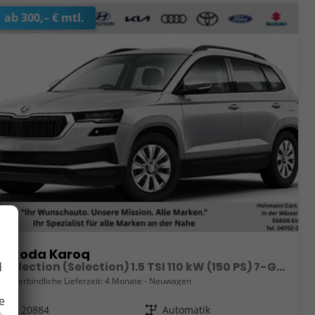
ab 300,– € mtl.
Skoda Karoq
Selection (Selection) 1.5 TSI 110 kW (150 PS) 7-Gang DSG
d
unverbindliche Lieferzeit:
4 Monate
Neuwagen
e
Fahrzeugnr.
20884
Getriebe
Automatik