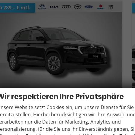
b 289,– € mtl.
Wir respektieren Ihre Privatsphäre
nsere Website setzt Cookies ein, um unsere Dienste für Sie
koda Karoq
election 1.5 TSI 6-Gang
ereitzustellen. Hierbei berücksichtigen wir Ihre Auswahl un
verbindliche Lieferzeit:
10 Tage
Neuwagen
erarbeiten nur die Daten für Marketing, Analytics und
ersonalisierung, für die Sie uns Ihr Einverständnis geben. Si
eugnr.
18448
Getriebe
Schaltgetriebe