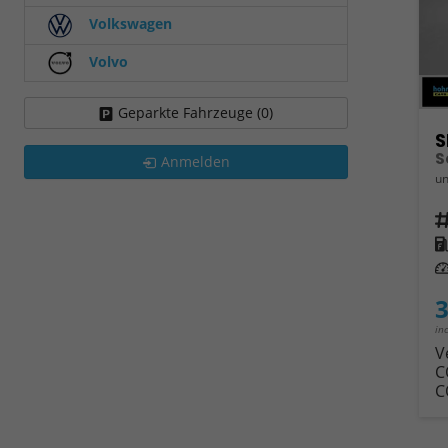
Volkswagen
Volvo
Geparkte Fahrzeuge (
0
)
S
S
Anmelden
un
Fahrz
Kra
Leis
3
in
V
C
C