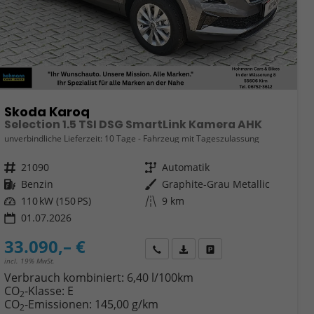
Skoda Karoq
Selection 1.5 TSI DSG SmartLink Kamera AHK
unverbindliche Lieferzeit:
10 Tage
Fahrzeug mit Tageszulassung
Fahrzeugnr.
21090
Getriebe
Automatik
Kraftstoff
Benzin
Außenfarbe
Graphite-Grau Metallic
Leistung
110 kW (150 PS)
Kilometerstand
9 km
01.07.2026
33.090,– €
Wir rufen Sie an
Fahrzeugexposé (PDF)
Fahrzeug parken
incl. 19% MwSt.
Verbrauch kombiniert:
6,40 l/100km
CO
-Klasse:
E
2
CO
-Emissionen:
145,00 g/km
2