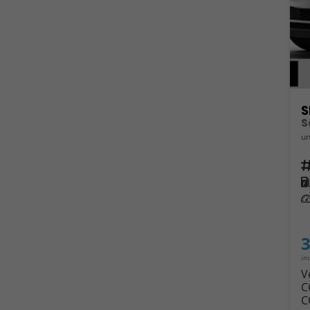
S
un
Fahrz
Kra
Leis
3
in
V
C
C