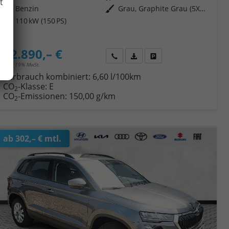
t
Kraftstoff
Benzin
Außenfarbe
Grau, Graphite Grau (5X5X)
Leistung
110 kW (150 PS)
32.890,– €
Wir rufen Sie an
Fahrzeugexposé (PDF)
Fahrzeug parken
incl. 19% MwSt.
Verbrauch kombiniert:
6,60 l/100km
CO
-Klasse:
E
2
CO
-Emissionen:
150,00 g/km
2
ab 302,– € mtl.