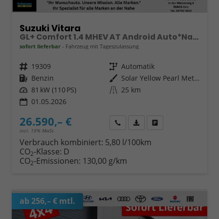
Suzuki Vitara
GL+ Comfort 1.4 MHEV AT Android Auto*Navi*SHZ*ACC*Kamera*Klimauto*LED*PrivacyGlas
sofort lieferbar
Fahrzeug mit Tageszulassung
Fahrzeugnr.
19309
Getriebe
Automatik
Kraftstoff
Benzin
Außenfarbe
Solar Yellow Pearl Metallic / Cosmic Black Pearl Metallic
Leistung
81 kW (110 PS)
Kilometerstand
25 km
01.05.2026
26.590,– €
Wir rufen Sie an
Fahrzeugexposé (PDF)
Fahrzeug parken
incl. 19% MwSt.
Verbrauch kombiniert:
5,80 l/100km
CO
-Klasse:
D
2
CO
-Emissionen:
130,00 g/km
2
ab 256,– € mtl.