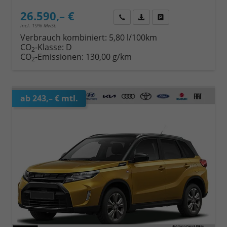
26.590,– €
Wir rufen Sie an
Fahrzeugexposé (PDF)
Fahrzeug parken
incl. 19% MwSt.
Verbrauch kombiniert:
5,80 l/100km
CO
-Klasse:
D
2
CO
-Emissionen:
130,00 g/km
2
ab 243,– € mtl.