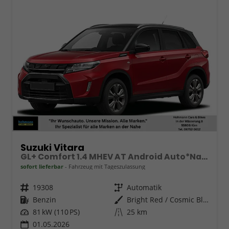
Suzuki Vitara
GL+ Comfort 1.4 MHEV AT Android Auto*Navi*SHZ*ACC*Kamera*Klimauto*LED*PrivacyGlas
sofort lieferbar
Fahrzeug mit Tageszulassung
Fahrzeugnr.
19308
Getriebe
Automatik
Kraftstoff
Benzin
Außenfarbe
Bright Red / Cosmic Black Pearl Metallic
Leistung
81 kW (110 PS)
Kilometerstand
25 km
01.05.2026