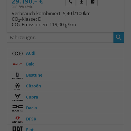
29.190,– €
Wir rufen Sie an
Fahrzeugexposé (PDF)
Fahrzeug parken
incl. 19% MwSt.
Verbrauch kombiniert:
5,40 l/100km
CO
-Klasse:
D
2
CO
-Emissionen:
119,00 g/km
2
Fahrzeugnr.
Audi
Baic
Bestune
Citroën
Cupra
Dacia
DFSK
Fiat