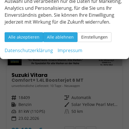
Auswahl und verarbeiten nur die Daten für Marketing,
Analytics und Personalisierung, für die Sie uns Ihr
Einverständnis geben. Sie können Ihre Einwilligung
jederzeit mit Wirkung für die Zukunft widerrufen.
Alle akzeptieren
Alle ablehnen
Einstellungen
Datenschutzerklärung
Impressum
Suzuki Vitara
Comfort+ 1.4L Boosterjet 6 MT
unverbindliche Lieferzeit:
10 Tage
Neuwagen
Fahrzeugnr.
18409
Getriebe
Automatik
Kraftstoff
Benzin
Außenfarbe
Solar Yellow Pearl Metallic / Cosmic Black Pearl Metallic
Leistung
81 kW (110 PS)
Kilometerstand
50 km
23.02.2026