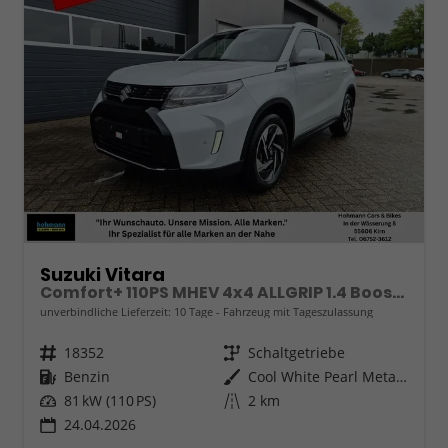
Suzuki Vitara
Comfort+ 110PS MHEV 4x4 ALLGRIP 1.4 Boosterjet Allrad Teilleder mit Alcantara Navi Klimaautomatik Sitzheizung ACC PDC v+h Rückf.Kamera Suzuki-Radio Apple CarPlay Android Auto Touchscreen 2xKeyless 17-LM
unverbindliche Lieferzeit:
10 Tage
Fahrzeug mit Tageszulassung
Fahrzeugnr.
18352
Getriebe
Schaltgetriebe
Kraftstoff
Benzin
Außenfarbe
Cool White Pearl Metallic
Leistung
81 kW (110 PS)
Kilometerstand
2 km
24.04.2026