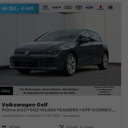
ab 262,– € mtl.
Volkswagen Golf
Prime ACC+SHZ+KLIMA+KAMERA+APP CONNECT+LED+17" ALU
unverbindliche Lieferzeit:
17.08.2026
Neuwagen
Fahrzeugnr.
20394
Getriebe
Schalt. 6-Gang