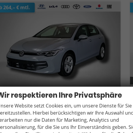
b 264,– € mtl.
Wir respektieren Ihre Privatsphäre
nsere Website setzt Cookies ein, um unsere Dienste für Sie
olkswagen Golf
ife Plus 1.5 TSI
ereitzustellen. Hierbei berücksichtigen wir Ihre Auswahl un
verbindliche Lieferzeit:
10 Tage
Neuwagen
erarbeiten nur die Daten für Marketing, Analytics und
ersonalisierung, für die Sie uns Ihr Einverständnis geben. Si
eugnr.
20492
Getriebe
Schaltgetriebe