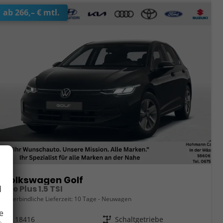
ab 266,– € mtl.
Volkswagen Golf
Life Plus 1.5 TSI
d
unverbindliche Lieferzeit:
10 Tage
Neuwagen
e
Fahrzeugnr.
18416
Getriebe
Schaltgetriebe