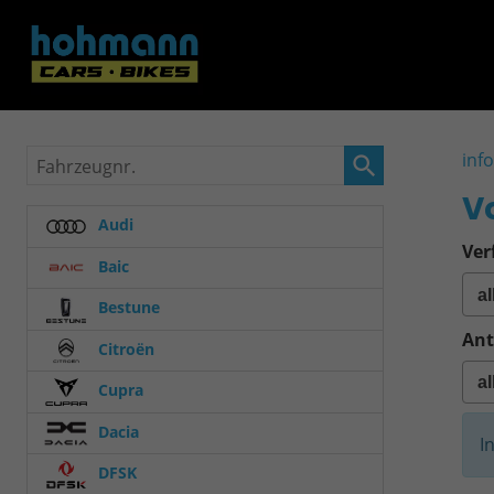
Fahrzeugnr.
inf
V
Audi
Ver
Baic
Bestune
Ant
Citroën
Cupra
Dacia
I
DFSK