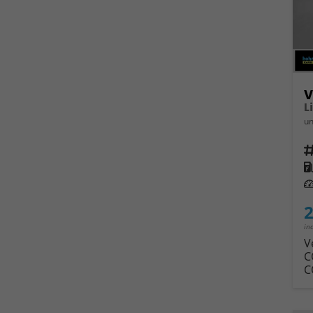
V
L
un
Fahrz
Kra
Leis
2
in
V
C
C