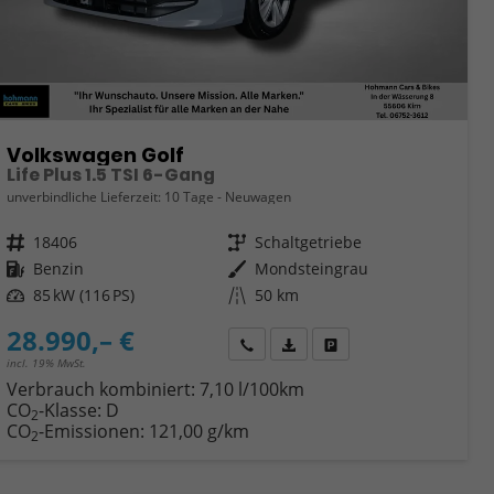
Volkswagen Golf
Life Plus 1.5 TSI 6-Gang
unverbindliche Lieferzeit:
10 Tage
Neuwagen
Fahrzeugnr.
18406
Getriebe
Schaltgetriebe
Kraftstoff
Benzin
Außenfarbe
Mondsteingrau
Leistung
85 kW (116 PS)
Kilometerstand
50 km
28.990,– €
Wir rufen Sie an
Fahrzeugexposé (PDF)
Fahrzeug parken
incl. 19% MwSt.
Verbrauch kombiniert:
7,10 l/100km
CO
-Klasse:
D
2
CO
-Emissionen:
121,00 g/km
2