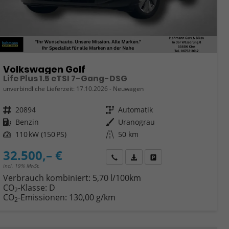
Volkswagen Golf
Life Plus 1.5 eTSI 7-Gang-DSG
unverbindliche Lieferzeit:
17.10.2026
Neuwagen
Fahrzeugnr.
20894
Getriebe
Automatik
Kraftstoff
Benzin
Außenfarbe
Uranograu
Leistung
110 kW (150 PS)
Kilometerstand
50 km
32.500,– €
Wir rufen Sie an
Fahrzeugexposé (PDF)
Fahrzeug parken
incl. 19% MwSt.
Verbrauch kombiniert:
5,70 l/100km
CO
-Klasse:
D
2
CO
-Emissionen:
130,00 g/km
2