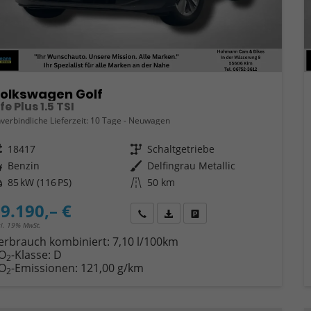
olkswagen Golf
ife Plus 1.5 TSI
verbindliche Lieferzeit:
10 Tage
Neuwagen
eugnr.
18417
Getriebe
Schaltgetriebe
ftstoff
Benzin
Außenfarbe
Delfingrau Metallic
tung
85 kW (116 PS)
Kilometerstand
50 km
9.190,– €
Wir rufen Sie an
Fahrzeugexposé (PDF)
Fahrzeug parken
cl. 19% MwSt.
erbrauch kombiniert:
7,10 l/100km
O
-Klasse:
D
2
O
-Emissionen:
121,00 g/km
2