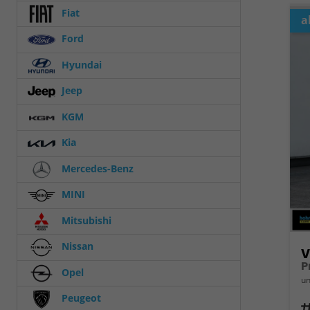
Fiat
a
Ford
Hyundai
Jeep
KGM
Kia
Mercedes-Benz
MINI
Mitsubishi
Nissan
V
Opel
un
Peugeot
Fahrz