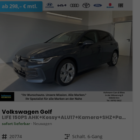
ab 298,– € mtl.
Volkswagen Golf
LIFE 150PS AHK+Kessy+ALU17+Kamera+SHZ+Parklenk+Alarm
sofort lieferbar
Neuwagen
Fahrzeugnr.
20774
Getriebe
Schalt. 6-Gang