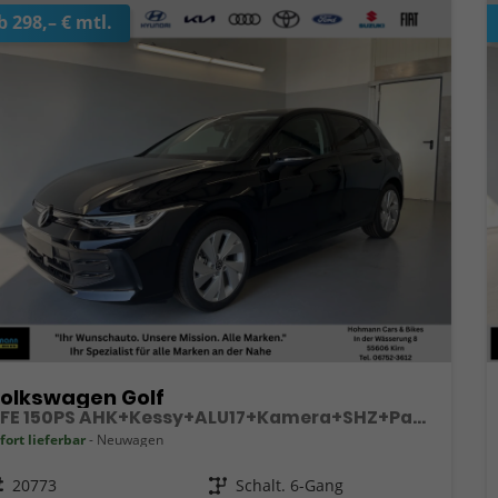
b 298,– € mtl.
olkswagen Golf
LIFE 150PS AHK+Kessy+ALU17+Kamera+SHZ+Parklenk+Alarm
fort lieferbar
Neuwagen
eugnr.
20773
Getriebe
Schalt. 6-Gang