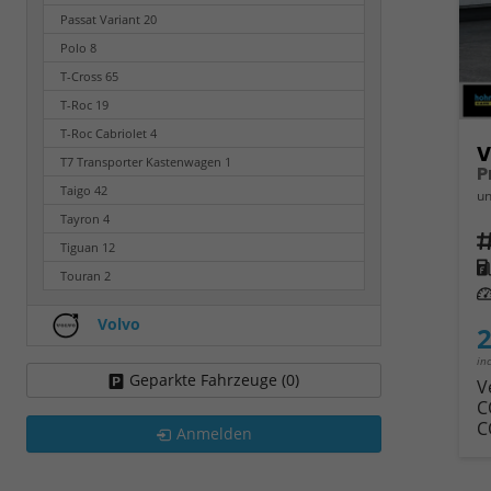
Passat Variant
20
Polo
8
T-Cross
65
T-Roc
19
T-Roc Cabriolet
4
V
T7 Transporter Kastenwagen
1
Taigo
42
un
Tayron
4
Fahrz
Tiguan
12
Kra
Touran
2
Leis
Volvo
2
in
Geparkte Fahrzeuge (
0
)
V
C
C
Anmelden