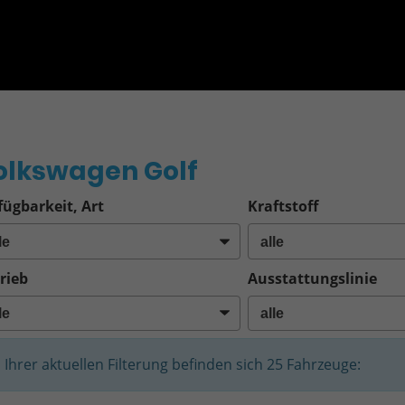
o
olkswagen Golf
fügbarkeit, Art
Kraftstoff
rieb
Ausstattungslinie
n Ihrer aktuellen Filterung befinden sich
25
Fahrzeuge: