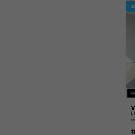
a
V
so
Fahrz