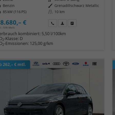
ftstoff
Benzin
Außenfarbe
Grenadillschwarz Metallic
tung
85 kW (116 PS)
Kilometerstand
10 km
8.680,– €
Wir rufen Sie an
Fahrzeugexposé (PDF)
Fahrzeug parken
cl. 19% MwSt.
erbrauch kombiniert:
5,50 l/100km
O
-Klasse:
D
2
O
-Emissionen:
125,00 g/km
2
b 262,– € mtl.