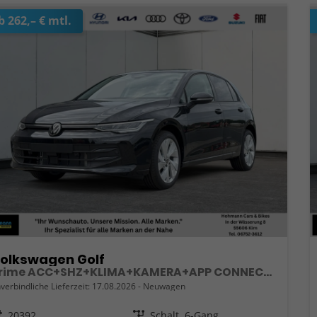
b 262,– € mtl.
olkswagen Golf
Prime ACC+SHZ+KLIMA+KAMERA+APP CONNECT+LED+17" ALU
verbindliche Lieferzeit:
17.08.2026
Neuwagen
eugnr.
20392
Getriebe
Schalt. 6-Gang