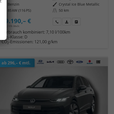
t
Kraftstoff
Benzin
Außenfarbe
Crystal Ice Blue Metallic
Leistung
85 kW (116 PS)
Kilometerstand
50 km
29.190,– €
Wir rufen Sie an
Fahrzeugexposé (PDF)
Fahrzeug parken
incl. 19% MwSt.
Verbrauch kombiniert:
7,10 l/100km
CO
-Klasse:
D
2
CO
-Emissionen:
121,00 g/km
2
ab 296,– € mtl.