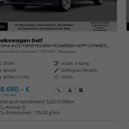
olkswagen Golf
Prime ACC+SHZ+KLIMA+KAMERA+APP CONNECT+LED+17" ALU
verbindliche Lieferzeit:
17.08.2026
Neuwagen
eugnr.
20395
Getriebe
Schalt. 6-Gang
ftstoff
Benzin
Außenfarbe
Delfingrau Metallic
tung
85 kW (116 PS)
Kilometerstand
10 km
8.680,– €
Wir rufen Sie an
Fahrzeugexposé (PDF)
Fahrzeug parken
cl. 19% MwSt.
erbrauch kombiniert:
5,50 l/100km
O
-Klasse:
D
2
O
-Emissionen:
125,00 g/km
2