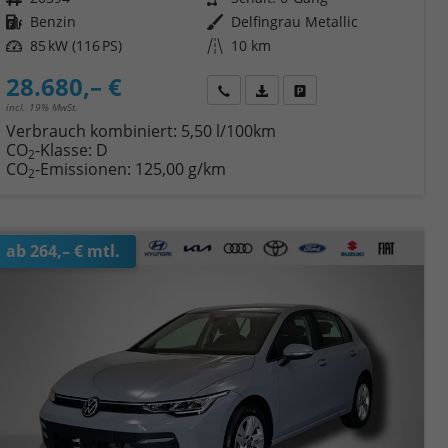
Kraftstoff
Benzin
Außenfarbe
Delfingrau Metallic
Leistung
85 kW (116 PS)
Kilometerstand
10 km
28.680,– €
Wir rufen Sie an
Fahrzeugexposé (PDF)
Fahrzeug parken
incl. 19% MwSt.
Verbrauch kombiniert:
5,50 l/100km
CO
-Klasse:
D
2
CO
-Emissionen:
125,00 g/km
2
ab 264,– € mtl.