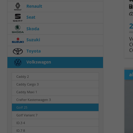
Renault
Kra
Leis
Seat
2
Skoda
in
V
Suzuki
C
C
Toyota
Volkswagen
a
Caddy
2
Caddy Cargo
3
Caddy Maxi
1
Crafter Kastenwagen
3
Golf
25
Golf Variant
7
ID.3
4
ID.7
8