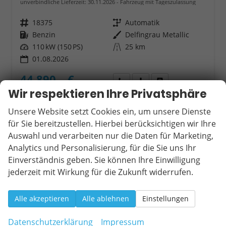
unverbindliche Lieferzeit:
30.11.2026
Fahrzeug mit Tageszulassung
Fahrzeugnr.
18375
Getriebe
Automatik
Kraftstoff
Benzin
Außenfarbe
Delfingrau Metallic
Leistung
110 kW (150 PS)
Kilometerstand
25 km
01.08.2026
44.890,– €
Wir rufen Sie an
Fahrzeugexposé (PDF)
Fahrzeug parken
incl. 19% MwSt.
Wir respektieren Ihre Privatsphäre
Verbrauch kombiniert:
6,30 l/100km
CO
-Klasse:
E
Unsere Website setzt Cookies ein, um unsere Dienste
2
CO
-Emissionen:
143,00 g/km
2
für Sie bereitzustellen. Hierbei berücksichtigen wir Ihre
Auswahl und verarbeiten nur die Daten für Marketing,
Analytics und Personalisierung, für die Sie uns Ihr
Einverständnis geben. Sie können Ihre Einwilligung
ab 410,– € mtl.
jederzeit mit Wirkung für die Zukunft widerrufen.
Alle akzeptieren
Alle ablehnen
Einstellungen
Datenschutzerklärung
Impressum