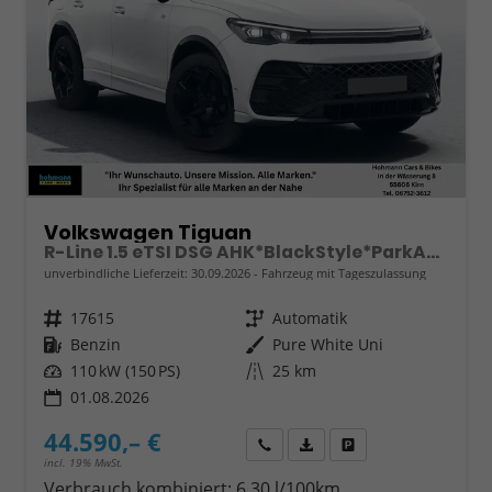
Volkswagen Tiguan
R-Line 1.5 eTSI DSG AHK*BlackStyle*ParkAsstPro*360° Kamera*Android Auto*Navi*SHZ*Matrix*HUD
unverbindliche Lieferzeit:
30.09.2026
Fahrzeug mit Tageszulassung
Fahrzeugnr.
17615
Getriebe
Automatik
Kraftstoff
Benzin
Außenfarbe
Pure White Uni
Leistung
110 kW (150 PS)
Kilometerstand
25 km
01.08.2026
44.590,– €
Wir rufen Sie an
Fahrzeugexposé (PDF)
Fahrzeug parken
incl. 19% MwSt.
Verbrauch kombiniert:
6,30 l/100km