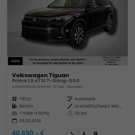
Volkswagen Tiguan
Prime 1.5 eTSI 7-Gang-DSG
unverbindliche Lieferzeit:
10 Tage
Neuwagen
Fahrzeugnr.
18532
Getriebe
Automatik
Kraftstoff
Benzin
Außenfarbe
Grenadillschwarz Metallic
Leistung
110 kW (150 PS)
Kilometerstand
50 km
03.03.2026
40.690,– €
Wir rufen Sie an
Fahrzeugexposé (PDF)
Fahrzeug parken