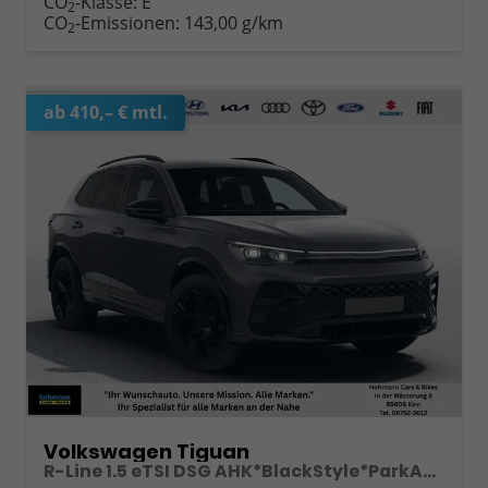
CO
-Klasse:
E
2
CO
-Emissionen:
143,00 g/km
2
ab 410,– € mtl.
Volkswagen Tiguan
R-Line 1.5 eTSI DSG AHK*BlackStyle*ParkAsstPro*360° Kamera*Android Auto*Navi*SHZ*Matrix*HUD