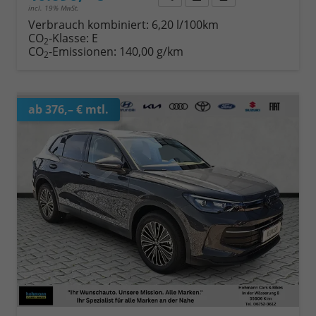
incl. 19% MwSt.
Verbrauch kombiniert:
6,20 l/100km
CO
-Klasse:
E
2
CO
-Emissionen:
140,00 g/km
2
ab 376,– € mtl.