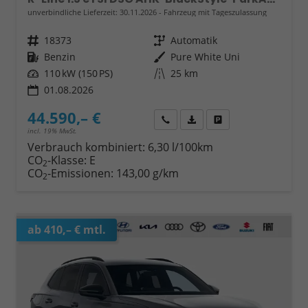
unverbindliche Lieferzeit:
30.11.2026
Fahrzeug mit Tageszulassung
Fahrzeugnr.
18373
Getriebe
Automatik
Kraftstoff
Benzin
Außenfarbe
Pure White Uni
Leistung
110 kW (150 PS)
Kilometerstand
25 km
01.08.2026
44.590,– €
Wir rufen Sie an
Fahrzeugexposé (PDF)
Fahrzeug parken
incl. 19% MwSt.
Verbrauch kombiniert:
6,30 l/100km
CO
-Klasse:
E
2
CO
-Emissionen:
143,00 g/km
2
ab 410,– € mtl.