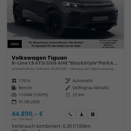
Volkswagen Tiguan
R-Line 1.5 eTSI DSG AHK*BlackStyle*ParkAsstPro*360° Kamera*Android Auto*Navi*SHZ*Matrix*HUD
unverbindliche Lieferzeit:
30.09.2026
Fahrzeug mit Tageszulassung
Fahrzeugnr.
17616
Getriebe
Automatik
Kraftstoff
Benzin
Außenfarbe
Delfingrau Metallic
Leistung
110 kW (150 PS)
Kilometerstand
25 km
01.08.2026
44.890,– €
Wir rufen Sie an
Fahrzeugexposé (PDF)
Fahrzeug parken
incl. 19% MwSt.
Verbrauch kombiniert:
6,30 l/100km