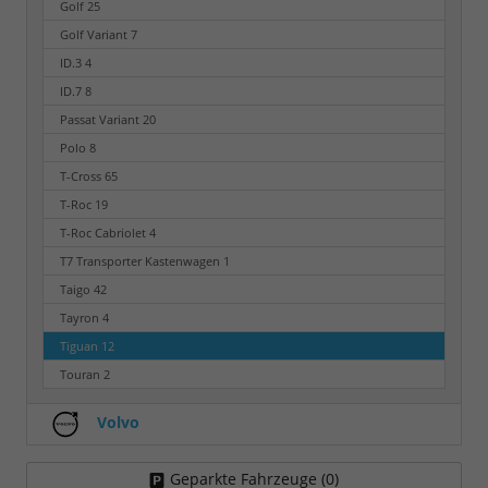
Golf
25
Golf Variant
7
ID.3
4
ID.7
8
Passat Variant
20
Polo
8
T-Cross
65
T-Roc
19
T-Roc Cabriolet
4
T7 Transporter Kastenwagen
1
Taigo
42
Tayron
4
Tiguan
12
Touran
2
Volvo
Geparkte Fahrzeuge (
0
)