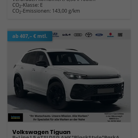
CO
-Klasse:
E
2
CO
-Emissionen:
143,00 g/km
2
ab 407,– € mtl.
Volkswagen Tiguan
R-Line 1.5 eTSI DSG AHK*BlackStyle*ParkAsstPro*360° Kamera*Android Auto*Navi*SHZ*Matrix*HUD