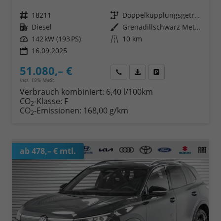
Fahrzeugnr.
18211
Getriebe
Doppelkupplungsgetriebe (DSG)
Kraftstoff
Diesel
Außenfarbe
Grenadillschwarz Metallic
Leistung
142 kW (193 PS)
Kilometerstand
10 km
16.09.2025
51.080,– €
Wir rufen Sie an
Fahrzeugexposé (PDF)
Fahrzeug parken
incl. 19% MwSt.
Verbrauch kombiniert:
6,40 l/100km
CO
-Klasse:
F
2
CO
-Emissionen:
168,00 g/km
2
ab 478,– € mtl.