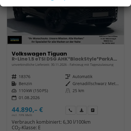
Volkswagen Tiguan
R-Line 1.5 eTSI DSG AHK*BlackStyle*ParkAsstPro*360° Kamera*Android Auto*Navi*SHZ*Matrix*HUD
unverbindliche Lieferzeit:
30.11.2026
Fahrzeug mit Tageszulassung
Fahrzeugnr.
18376
Getriebe
Automatik
Kraftstoff
Benzin
Außenfarbe
Grenadillschwarz Metallic
Leistung
110 kW (150 PS)
Kilometerstand
25 km
01.08.2026
44.890,– €
Wir rufen Sie an
Fahrzeugexposé (PDF)
Fahrzeug parken
incl. 19% MwSt.
Verbrauch kombiniert:
6,30 l/100km
CO
-Klasse:
E
2