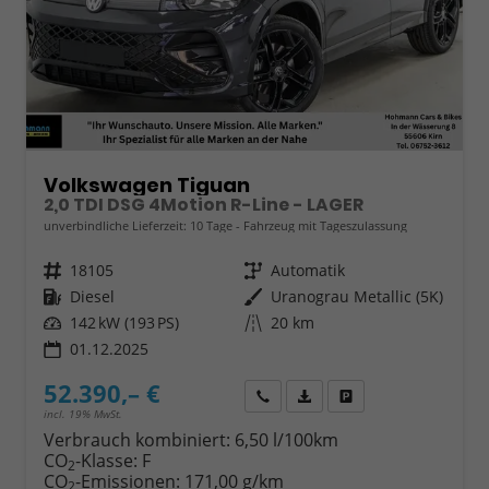
Volkswagen Tiguan
2,0 TDI DSG 4Motion R-Line - LAGER
unverbindliche Lieferzeit:
10 Tage
Fahrzeug mit Tageszulassung
Fahrzeugnr.
18105
Getriebe
Automatik
Kraftstoff
Diesel
Außenfarbe
Uranograu Metallic (5K)
Leistung
142 kW (193 PS)
Kilometerstand
20 km
01.12.2025
52.390,– €
Wir rufen Sie an
Fahrzeugexposé (PDF)
Fahrzeug parken
incl. 19% MwSt.
Verbrauch kombiniert:
6,50 l/100km
CO
-Klasse:
F
2
CO
-Emissionen:
171,00 g/km
2