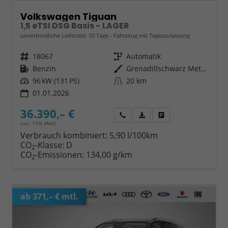
Volkswagen Tiguan
1,5 eTSI DSG Basis - LAGER
unverbindliche Lieferzeit:
10 Tage
Fahrzeug mit Tageszulassung
Fahrzeugnr.
18067
Getriebe
Automatik
Kraftstoff
Benzin
Außenfarbe
Grenadillschwarz Metallic (0E)
Leistung
96 kW (131 PS)
Kilometerstand
20 km
01.01.2026
36.390,– €
Wir rufen Sie an
Fahrzeugexposé (PDF)
Fahrzeug parken
incl. 19% MwSt.
Verbrauch kombiniert:
5,90 l/100km
CO
-Klasse:
D
2
CO
-Emissionen:
134,00 g/km
2
ab 371,– € mtl.