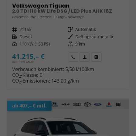
Volkswagen Tiguan
2.0 TDI 110 kW Life DSG / LED Plus AHK 18Z
unverbindliche Lieferzeit:
10 Tage
Neuwagen
Fahrzeugnr.
21155
Getriebe
Automatik
Kraftstoff
Diesel
Außenfarbe
Delfingrau-metallic
Leistung
110 kW (150 PS)
Kilometerstand
9 km
41.215,– €
Wir rufen Sie an
Fahrzeugexposé (PDF)
Fahrzeug parken
incl. 19% MwSt.
Verbrauch kombiniert:
5,50 l/100km
CO
-Klasse:
E
2
CO
-Emissionen:
143,00 g/km
2
ab 407,– € mtl.