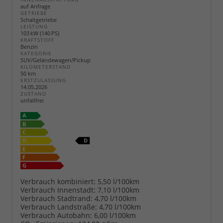
auf Anfrage
GETRIEBE
Schaltgetriebe
LEISTUNG
103 kW (140 PS)
KRAFTSTOFF
Benzin
KATEGORIE
SUV/Geländewagen/Pickup
KILOMETERSTAND
50 km
ERSTZULASSUNG
14.05.2026
ZUSTAND
unfallfrei
Verbrauch kombiniert:
5,50 l/100km
Verbrauch Innenstadt:
7,10 l/100km
Verbrauch Stadtrand:
4,70 l/100km
Verbrauch Landstraße:
4,70 l/100km
Verbrauch Autobahn:
6,00 l/100km