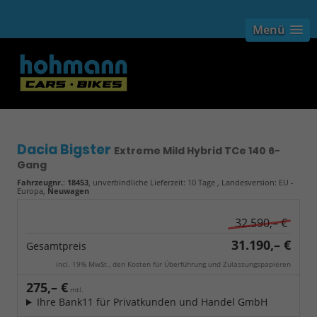
Menü
Dacia Bigster
Extreme Mild Hybrid TCe 140 6-
Gang
Fahrzeugnr.
:
18453
, unverbindliche Lieferzeit:
10 Tage
, Landesversion: EU -
Europa,
Neuwagen
32.590,– €
31.190,– €
Gesamtpreis
incl. 19% MwSt., den Kosten für Überführung und Zulassungspapieren
275,– €
mtl.
Ihre Bank11 für Privatkunden und Handel GmbH