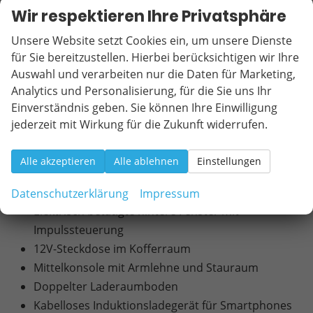
Manuell in 6 Richtungen einstellbarer Fahrersitz
Wir respektieren Ihre Privatsphäre
und Beifahrersitz
Unsere Website setzt Cookies ein, um unsere Dienste
Rückbanklehne im Verhältnis 40/20/40 geteilt mit
für Sie bereitzustellen. Hierbei berücksichtigen wir Ihre
Easy-Fold-Funktion
Auswahl und verarbeiten nur die Daten für Marketing,
Dacia Hands-free-Karte für schlüssellosen Zugang
Analytics und Personalisierung, für die Sie uns Ihr
und Start
Einverständnis geben. Sie können Ihre Einwilligung
Lenkrad mit Kunstlederbezug
jederzeit mit Wirkung für die Zukunft widerrufen.
Manueller Innenspiegel mit Tag-/Nacht-
Einstellung
Alle akzeptieren
Alle ablehnen
Einstellungen
Elektrisch betätigte vordere Fenster mit
Impulssteuerung
Datenschutzerklärung
Impressum
Elektrisch betätigte hintere Fenster mit
Impulssteuerung
12V-Steckdose im Kofferraum
Mittelkonsole mit Armlehne und Stauraum
Doppelter Laderaumboden
Kabelloses Induktionsladegerät für Smartphones