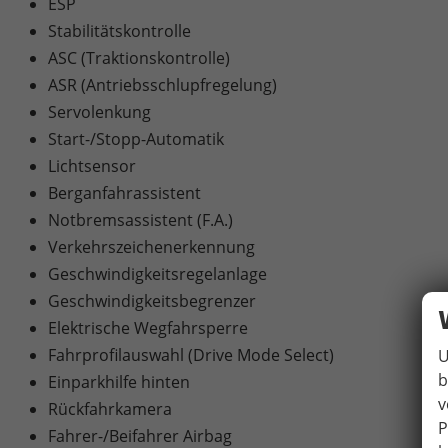
ESP
Stabilitätskontrolle
ASC (Traktionskontrolle)
ASR (Antriebsschlupfregelung)
Servolenkung
Start-/Stopp-Automatik
Lichtsensor
Berganfahrassistent
Notbremsassistent (F.A.)
Verkehrszeichenerkennung
Geschwindigkeitsregelanlage
Geschwindigkeitsbegrenzer
Elektrische Wegfahrsperre
Fahrprofilauswahl (Drive Mode Select)
U
b
Einparkhilfe hinten
v
Rückfahrkamera
P
Fahrer-/Beifahrer Airbag