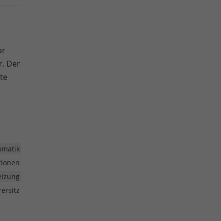
or
r. Der
te
omatik
tionen
heizung
ersitz