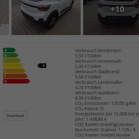
+10
Verbrauch kombiniert:
5,50 l/100km
Verbrauch Innenstadt:
5,00 l/100km
Verbrauch Stadtrand:
5,50 l/100km
Verbrauch Landstraße:
4,70 l/100km
Verbrauch Autobahn:
6,30 l/100km
CO
-Emissionen:
125,00 g/km
2
CO
-Klasse:
D
2
Energiekosten bei 15.000 km p
Download
Jahr:
1.438,80 €
CO2 Kosten (niedrig)
(Kosten
:
1.125,- €
Durchschnitt 10 Jahre)
CO2 Kosten (mittel)
(Kosten