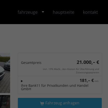
fahrzeuge
hauptseite
kontakt
21.000,– €
Gesamtpreis
incl. 19% MwSt., den Kosten für Überführung und
Zulassungspapieren
181,– €
mtl.
Ihre Bank11 für Privatkunden und Handel
GmbH
Fahrzeug anfragen