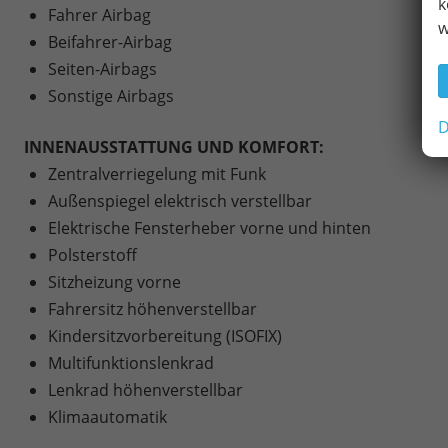
k
Fahrer Airbag
w
Beifahrer-Airbag
Seiten-Airbags
Sonstige Airbags
D
INNENAUSSTATTUNG UND KOMFORT:
Zentralverriegelung mit Funk
Außenspiegel elektrisch verstellbar
Elektrische Fensterheber vorne und hinten
Polsterstoff
Sitzheizung vorne
Fahrersitz höhenverstellbar
Kindersitzvorbereitung (ISOFIX)
Multifunktionslenkrad
Lenkrad höhenverstellbar
Klimaautomatik